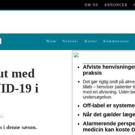
OM OS
ANNONCER
Hjem
Nyheder
Kultur
Kommentarer
Afviste henvisninge
lut med
praksis
Det gør rigtig ondt på alme
ID-19 i
tilløb – henviser patienter 
med en afvisning. Uden be
undersøgelser.
Off-label er system
Når det gælder lægem
ik
.
Alarmerende perspek
n i denne sæson.
medicin kan koste 