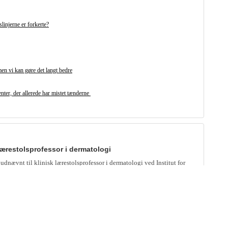
linjerne er forkerte?
men vi kan gøre det langt bedre
nter, der allerede har mistet tænderne
 lærestolsprofessor i dermatologi
udnævnt til klinisk lærestolsprofessor i dermatologi ved Institut for
cin på Københavns Universitet.
et henter erfaren Novo-leder til kroniske sygdomme
eld tiltrådte 1. august som ny centerchef i Medicinrådets Center for
domme. Hun skal lede centret sammen med den nuværende centerchef
ker Nielsen.