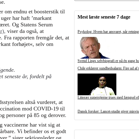
se.
er om endnu et boosterstik til
Mest læste seneste 7 dage
 uger har haft ’markant
været. Og Statens Serum
r),
viser da også, at
Psykolog: Hvem har ansvaret, når retnings
e. Fra rapporten fremgår det, at
kant forhøjet«, selv om
.
Svend Lings selvbiografi er på én gang h
Chile erklærer sundhedsalarm: Fire ud af t
igende.
seneste år, fordelt på
Litterær superstjerne trues med fængsel e
tyrelsen altså vurderet, at
rvaccination mod COVID-19 til
Dansk forsker: Lancet-studie giver misvis
og personer på 85 og derover.
g vaccinerne har vist sig at
årbare. Vi befinder os et godt
er,” siger sektionsleder og