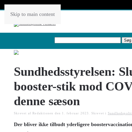
Skip to main content
Sundhedsstyrelsen: S
booster-stik mod COV
denne sæson
Skrevet af Redaktionen den
1. februar 2023
. Skrevet i
Sundhedspolit
Der bliver ikke tilbudt yderligere boostervaccinatio