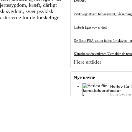
Debat
ertesygdom, kræft, dårligt
gisk sygdom, svær psykisk
Psykolog: Hvem har ansvaret, når retnings
iterierne for de forskellige
Lisbeth Egeskov er død
De fleste PSA-test er inden for skiven – 
Kliniske tandteknikere: Glem ikke de patie
Flere artikler
Nye navne
Herlev får
Lone Skov er 
Klinisk Medi
Medicinråd
Lisbeth Bonef
Kroniske Syg
Annemette An