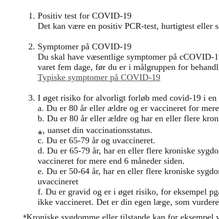
Positiv test for COVID-19
Det kan være en positiv PCR-test, hurtigtest eller s
Symptomer på COVID-19
Du skal have væsentlige symptomer på cCOVID-1
varet fem dage, før du er i målgruppen for behandl
Typiske symptomer på COVID-19
I øget risiko for alvorligt forløb med covid-19 i en
a. Du er 80 år eller ældre og er vaccineret for me
b. Du er 80 år eller ældre og har en eller flere kro
⁎, uanset din vaccinationsstatus.
c. Du er 65-79 år og uvaccineret.
d. Du er 65-79 år, har en eller flere kroniske sygd
vaccineret for mere end 6 måneder siden.
e. Du er 50-64 år, har en eller flere kroniske sygdo
uvaccineret
f. Du er gravid og er i øget risiko, for eksempel 
ikke vaccineret. Det er din egen læge, som vurderer
⁎
Kroniske sygdomme eller tilstande kan for eksempel v