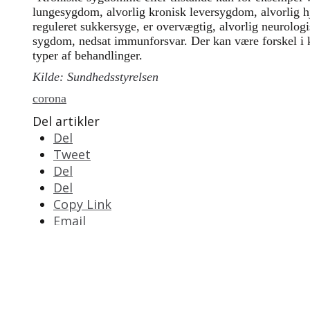
lungesygdom, alvorlig kronisk leversygdom, alvorlig hj
reguleret sukkersyge, er overvægtig, alvorlig neurolo
sygdom, nedsat immunforsvar. Der kan være forskel i kr
typer af behandlinger.
Kilde: Sundhedsstyrelsen
corona
Del artikler
Del
Tweet
Del
Del
Copy Link
Email
Print