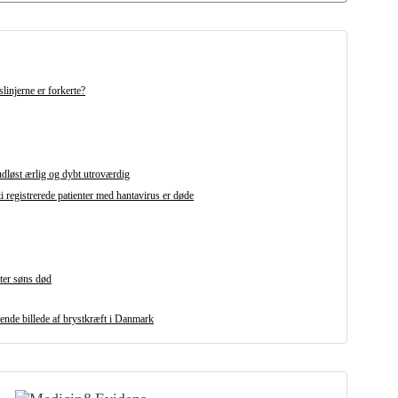
linjerne er forkerte?
udløst ærlig og dybt utroværdig
i registrerede patienter med hantavirus er døde
fter søns død
ende billede af brystkræft i Danmark