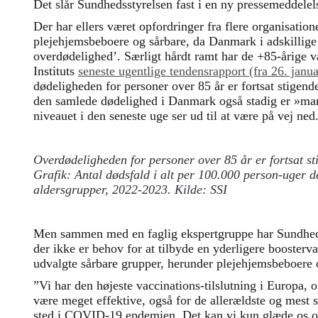
Det slår Sundhedsstyrelsen fast i en ny pressemeddelel
Der har ellers været opfordringer fra flere organisation
plejehjemsbeboere og sårbare, da Danmark i adskillige
overdødelighed’. Særligt hårdt ramt har de +85-årige 
Instituts
seneste ugentlige tendensrapport (fra 26. janua
dødeligheden for personer over 85 år er fortsat stigend
den samlede dødelighed i Danmark også stadig er »mar
niveauet i den seneste uge ser ud til at være på vej ned
Overdødeligheden for personer over 85 år er fortsat st
Grafik: Antal dødsfald i alt per 100.000 person-uger det 
aldersgrupper, 2022-2023. Kilde: SSI
Men sammen med en faglig ekspertgruppe har Sundhedss
der ikke er behov for at tilbyde en yderligere booste
udvalgte sårbare grupper, herunder plejehjemsbeboere 
”Vi har den højeste vaccinations-tilslutning i Europa, o
være meget effektive, også for de allerældste og mest s
sted i COVID-19 epdemien. Det kan vi kun glæde os ov