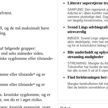
Litterær superstjerne tr
SAMFUND: Den nigeriansk-a
elvtest.
Adichie er i åben konflikt me
sønnens pludselige død. Sage
om lægelig forsømmelse, mang
Svend Lings selvbiografi
9, og de må maksimalt have
utroværdig
ing.
BØGER: Svend Lings udgiver 
aktiv dødshjælp, men han end
og for et konstruktivt bidrag
 af følgende grupper:
Bliv underholdt og oply
re end seks måneder siden.
streaming-muligheder
niske sygdomme eller tilstande­­
STREAMING: Mangler du lidt u
Tidsskrifter har fundet de b
har alle scoret 5 ud af 6 stjer
­­⁎
omme eller tilstande
og er
Find ferielæsningen her
⁎
mme eller tilstande­
­ og er
Mangler feriekufferten lidt in
fået de bedste anmeldelser p
pga. kroniske sygdomme, og er
, om du er i øget risiko.
ære: kronisk nyresvigt, svær