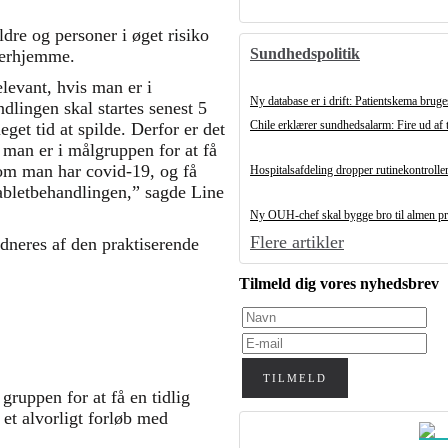
ldre og personer i øget risiko
Sundhedspolitik
 derhjemme.
evant, hvis man er i
Ny database er i drift: Patientskema bruges
dlingen skal startes senest 5
Chile erklærer sundhedsalarm: Fire ud af t
get tid at spilde. Derfor er det
 man er i målgruppen for at få
, om man har covid-19, og få
Hospitalsafdeling dropper rutinekontroller 
tabletbehandlingen,” sagde Line
Ny OUH-chef skal bygge bro til almen pra
Flere artikler
neres af den praktiserende
Tilmeld dig vores nyhedsbrev
TILMELD
 gruppen for at få en tidlig
et alvorligt forløb med