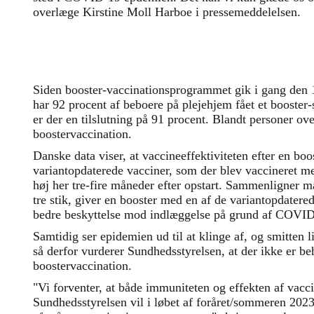
overlæge Kirstine Moll Harboe i pressemeddelelsen.
Siden booster-vaccinationsprogrammet gik i gang den 
har 92 procent af beboere på plejehjem fået et booster-
er der en tilslutning på 91 procent. Blandt personer ove
boostervaccination.
Danske data viser, at vaccineeffektiviteten efter en bo
variantopdaterede vacciner, som der blev vaccineret med
høj her tre-fire måneder efter opstart. Sammenligner m
tre stik, giver en booster med en af de variantopdatere
bedre beskyttelse mod indlæggelse på grund af COVID
Samtidig ser epidemien ud til at klinge af, og smitten l
så derfor vurderer Sundhedsstyrelsen, at der ikke er beh
boostervaccination.
"Vi forventer, at både immuniteten og effekten af vacci
Sundhedsstyrelsen vil i løbet af foråret/sommeren 2023