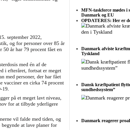
MFN-taskforce mødes i sl
Danmark og EU
OPDATERES: Her er den
15. september 2022,
stik, og for personer over 85 år
Danmark afviste kræftme
r 50 år har 79 procent fået en
Tyskland
osterdosis med én af de
 i efteråret, fortsat er meget
an med personer, der har fået
de vacciner en cirka 74 procent
Dansk kræftpatient flytte
-19.
sundhedssystem”
igger på et meget lavt niveau,
ov for at tilbyde yderligere
nerne vil falde med tiden, og
Danmark reagerer proakt
 begynde at lave planer for