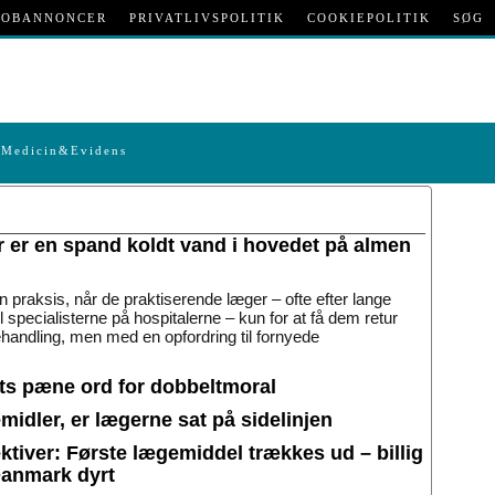
JOBANNONCER
PRIVATLIVSPOLITIK
COOKIEPOLITIK
SØG
Medicin&Evidens
r er en spand koldt vand i hovedet på almen
n praksis, når de praktiserende læger – ofte efter lange
til specialisterne på hospitalerne – kun for at få dem retur
handling, men med en opfordring til fornyede
ets pæne ord for dobbeltmoral
idler, er lægerne sat på sidelinjen
tiver: Første lægemiddel trækkes ud – billig
Danmark dyrt