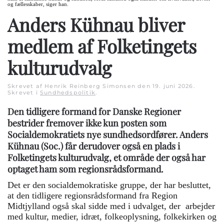
og fællesskaber, siger han.
Anders Kühnau bliver
medlem af Folketingets
kulturudvalg
Skrevet af Henrik Reinberg Simonsen den
19. juni 2026
.
Skrevet i
Sundhedspolitik
.
Den tidligere formand for Danske Regioner
bestrider fremover ikke kun posten som
Socialdemokratiets nye sundhedsordfører. Anders
Kühnau (Soc.) får derudover også en plads i
Folketingets kulturudvalg, et område der også har
optaget ham som regionsrådsformand.
Det er den socialdemokratiske gruppe, der har besluttet,
at den tidligere regionsrådsformand fra Region
Midtjylland også skal sidde med i udvalget, der arbejder
med kultur, medier, idræt, folkeoplysning, folkekirken og