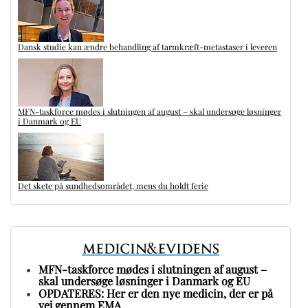
Dansk studie kan ændre behandling af tarmkræft-metastaser i leveren
MFN-taskforce mødes i slutningen af august – skal undersøge løsninger
i Danmark og EU
Det skete på sundhedsområdet, mens du holdt ferie
MFN-taskforce mødes i slutningen af august –
skal undersøge løsninger i Danmark og EU
OPDATERES: Her er den nye medicin, der er på
vej gennem EMA