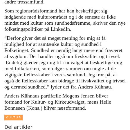
andre trossamfund.
Som regionsrådsformand har han beskæftiget sig
indgående med kulturområdet og i de seneste år ikke
mindst med kultur som sundhedsfremme,
skriver
den nye
folketingspolitiker på LinkedIn.
”Derfor giver det så meget mening for mig at få
mulighed for at samtænke kultur og sundhed i
Folketinget. Sundhed er nemlig langt mere end fraværet
af sygdom. Det handler også om livskvalitet og trivsel.
Endelig glæder jeg mig til i udvalget at beskæftige mig
med folkekirken, som udgør rammen om nogle af de
vigtigste fællesskaber i vores samfund. Jeg tror på, at
også de fællesskaber kan bidrage til livskvalitet og trivsel
og dermed sundhed,” lyder det fra Anders Kühnau.
Anders Kühnaus partifælle Mogens Jensen bliver
formand for Kultur- og Kirkeudvalget, mens Helle
Bonnesen (Kons.) bliver næstformand.
KULTUR
Del artikler