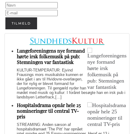
TILMELD
Lungeforeningens nye formand
hørte irsk folkemusik på pub:
Stemningen var fantastisk
KULTUR-TEMPERATUR: Ejvind
Frausings mors musikalske kunnen er
ikke gået i arv til Hvidovre-overlægen,
der for nylig er blevet formand for
Lungeforeningen. Til gengæld nyder han
mødet med musik og kultur: I foråret besøgte han en irsk pub i
landsbyen Letterfrack,[…]
Hospitalsdrama opnår hele 25
nomineringer til central TV-
pris
STREAMING: Anden sæson af
hospitalsdramaet ‘The Pitt’ har opnået
intet mindre end 25 Emmy-nomineringer. Heraf er 13 i