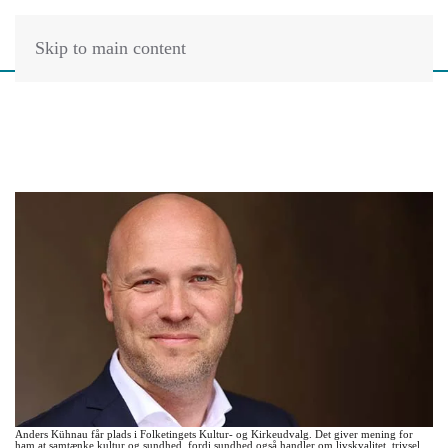
Skip to main content
Anders Kühnau får plads i Folketingets Kultur- og Kirkeudvalg. Det giver mening for
ham at samtænke kultur og sundhed, fordi sundhed også handler om livskvalitet, trivsel