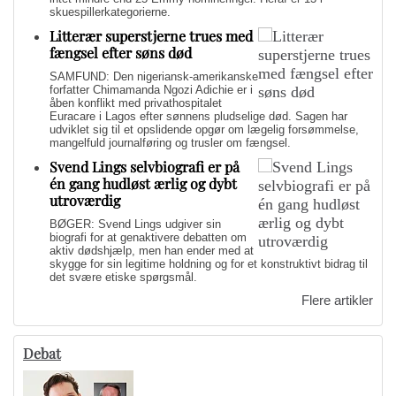
skuespillerkategorierne.
Litterær superstjerne trues med
fængsel efter søns død
SAMFUND: Den nigeriansk-amerikanske
forfatter Chimamanda Ngozi Adichie er i
åben konflikt med privathospitalet
Euracare i Lagos efter sønnens pludselige død. Sagen har
udviklet sig til et opslidende opgør om lægelig forsømmelse,
mangelfuld journalføring og trusler om fængsel.
Svend Lings selvbiografi er på
én gang hudløst ærlig og dybt
utroværdig
BØGER: Svend Lings udgiver sin
biografi for at genaktivere debatten om
aktiv dødshjælp, men han ender med at
skygge for sin legitime holdning og for et konstruktivt bidrag til
det svære etiske spørgsmål.
Flere artikler
Debat