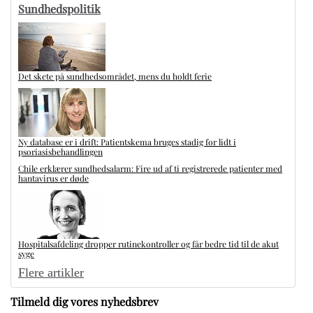
Sundhedspolitik
Det skete på sundhedsområdet, mens du holdt ferie
Ny database er i drift: Patientskema bruges stadig for lidt i
psoriasisbehandlingen
Chile erklærer sundhedsalarm: Fire ud af ti registrerede patienter med
hantavirus er døde
Hospitalsafdeling dropper rutinekontroller og får bedre tid til de akut
syge
Flere artikler
Tilmeld dig vores nyhedsbrev