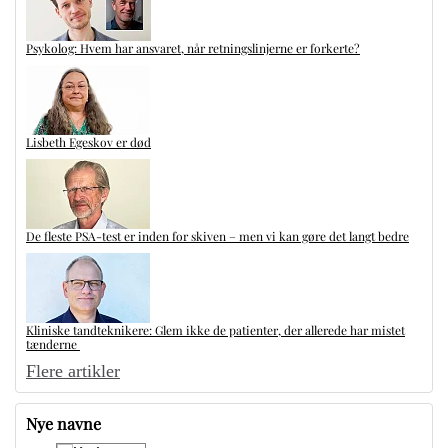
Psykolog: Hvem har ansvaret, når retningslinjerne er forkerte?
Lisbeth Egeskov er død
De fleste PSA-test er inden for skiven – men vi kan gøre det langt bedre
Kliniske tandteknikere: Glem ikke de patienter, der allerede har mistet
tænderne
Flere artikler
Nye navne