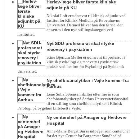
Herlev-læge bliver første kliniske
adjunkt på KU
Nikolai Loft er udnævnt til klinisk adjunkt ved
Institut for Klinisk Medicin på Københavns
Universitet. Dermed bliver han den første, der
ansættes i den nye stillingskategori ved
instituttet.
Nyt SDU-professorat skal styrke
recovery i psykiatrien
Stine Bjerrum Møller er udnævnt til professor i
klinisk psykologi og recovery i psykiatrisk
praksis ved Institut for Psykologi på Syddansk
Universitet.
Ny chefbioanalytiker i Vejle kommer fra
Aarhus
Lene Sofia Sørensen skifter efter fire år som
chefbioanalytiker på Aarhus Universitetshospital
til en stilling som chefbioanalytiker i Klinisk
Patologi på Sygehus Lillebælt i Vejle.
Ny centerchef på Amager og Hvidovre
Hospital
Anne-Marie Bergstrøm er udpeget som centerchef
for det nye Center for Borgernær Sundhed på