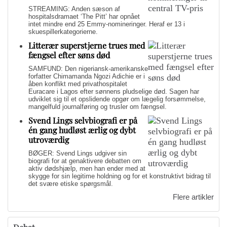
STREAMING: Anden sæson af
hospitalsdramaet ‘The Pitt’ har opnået
intet mindre end 25 Emmy-nomineringer. Heraf er 13 i
skuespillerkategorierne.
Litterær superstjerne trues med
fængsel efter søns død
SAMFUND: Den nigeriansk-amerikanske
forfatter Chimamanda Ngozi Adichie er i
åben konflikt med privathospitalet
Euracare i Lagos efter sønnens pludselige død. Sagen har
udviklet sig til et opslidende opgør om lægelig forsømmelse,
mangelfuld journalføring og trusler om fængsel.
Svend Lings selvbiografi er på
én gang hudløst ærlig og dybt
utroværdig
BØGER: Svend Lings udgiver sin
biografi for at genaktivere debatten om
aktiv dødshjælp, men han ender med at
skygge for sin legitime holdning og for et konstruktivt bidrag til
det svære etiske spørgsmål.
Flere artikler