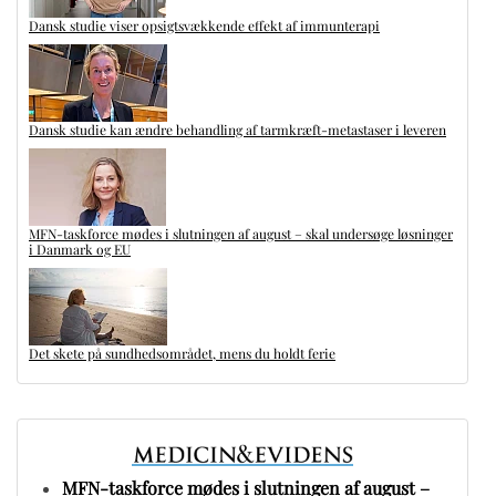
Dansk studie viser opsigtsvækkende effekt af immunterapi
Dansk studie kan ændre behandling af tarmkræft-metastaser i leveren
MFN-taskforce mødes i slutningen af august – skal undersøge løsninger
i Danmark og EU
Det skete på sundhedsområdet, mens du holdt ferie
MFN-taskforce mødes i slutningen af august –