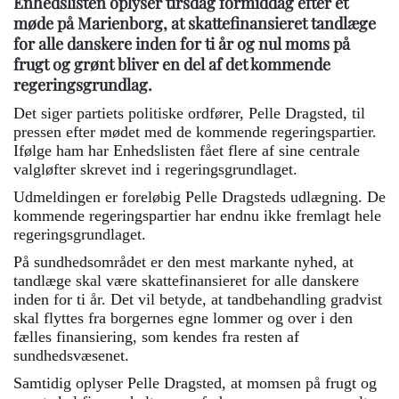
Enhedslisten oplyser tirsdag formiddag efter et
møde på Marienborg, at skattefinansieret tandlæge
for alle danskere inden for ti år og nul moms på
frugt og grønt bliver en del af det kommende
regeringsgrundlag.
Det siger partiets politiske ordfører, Pelle Dragsted, til
pressen efter mødet med de kommende regeringspartier.
Ifølge ham har Enhedslisten fået flere af sine centrale
valgløfter skrevet ind i regeringsgrundlaget.
Udmeldingen er foreløbig Pelle Dragsteds udlægning. De
kommende regeringspartier har endnu ikke fremlagt hele
regeringsgrundlaget.
På sundhedsområdet er den mest markante nyhed, at
tandlæge skal være skattefinansieret for alle danskere
inden for ti år. Det vil betyde, at tandbehandling gradvist
skal flyttes fra borgernes egne lommer og over i den
fælles finansiering, som kendes fra resten af
sundhedsvæsenet.
Samtidig oplyser Pelle Dragsted, at momsen på frugt og