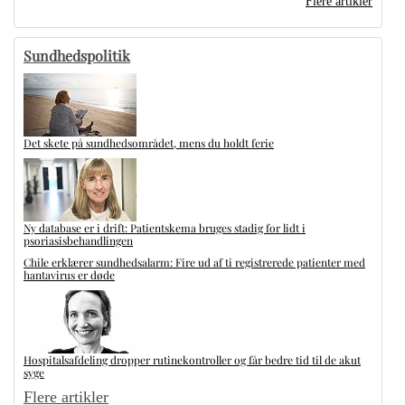
Flere artikler
Sundhedspolitik
Det skete på sundhedsområdet, mens du holdt ferie
Ny database er i drift: Patientskema bruges stadig for lidt i
psoriasisbehandlingen
Chile erklærer sundhedsalarm: Fire ud af ti registrerede patienter med
hantavirus er døde
Hospitalsafdeling dropper rutinekontroller og får bedre tid til de akut
syge
Flere artikler