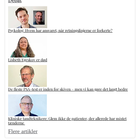
Debat
Psykolog: Hvem har ansvaret, når retningslinjerne er forkerte?
Lisbeth Egeskov er død
De fleste PSA-test er inden for skiven – men vi kan gøre det langt bedre
Kliniske tandteknikere: Glem ikke de patienter, der allerede har mistet
tænderne
Flere artikler