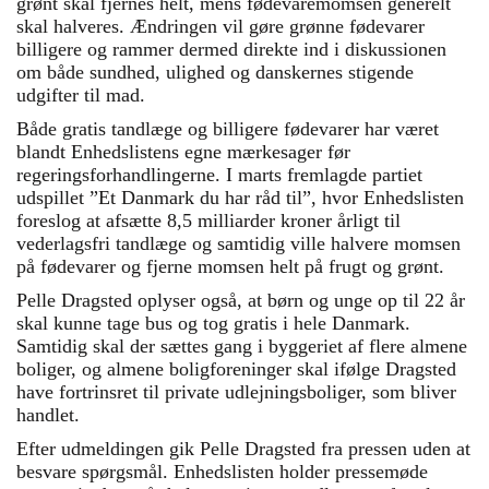
grønt skal fjernes helt, mens fødevaremomsen generelt
skal halveres. Ændringen vil gøre grønne fødevarer
billigere og rammer dermed direkte ind i diskussionen
om både sundhed, ulighed og danskernes stigende
udgifter til mad.
Både gratis tandlæge og billigere fødevarer har været
blandt Enhedslistens egne mærkesager før
regeringsforhandlingerne. I marts fremlagde partiet
udspillet ”Et Danmark du har råd til”, hvor Enhedslisten
foreslog at afsætte 8,5 milliarder kroner årligt til
vederlagsfri tandlæge og samtidig ville halvere momsen
på fødevarer og fjerne momsen helt på frugt og grønt.
Pelle Dragsted oplyser også, at børn og unge op til 22 år
skal kunne tage bus og tog gratis i hele Danmark.
Samtidig skal der sættes gang i byggeriet af flere almene
boliger, og almene boligforeninger skal ifølge Dragsted
have fortrinsret til private udlejningsboliger, som bliver
handlet.
Efter udmeldingen gik Pelle Dragsted fra pressen uden at
besvare spørgsmål. Enhedslisten holder pressemøde