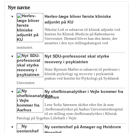
Nye navne
Herlev-læge bliver første kliniske
adjunkt på KU
Nikolai Loft er udnævnt til klinisk adjunkt ved
Institut for Klinisk Medicin på Københavns
Universitet. Dermed bliver han den første, der
ansættes i den nye stillingskategori ved
instituttet.
Nyt SDU-professorat skal styrke
recovery i psykiatrien
Stine Bjerrum Møller er udnævnt til professor i
klinisk psykologi og recovery i psykiatrisk
praksis ved Institut for Psykologi på Syddansk
Universitet.
Ny chefbioanalytiker i Vejle kommer fra
Aarhus
Lene Sofia Sørensen skifter efter fire år som
chefbioanalytiker på Aarhus Universitetshospital
til en stilling som chefbioanalytiker i Klinisk
Patologi på Sygehus Lillebælt i Vejle.
Ny centerchef på Amager og Hvidovre
Hospital