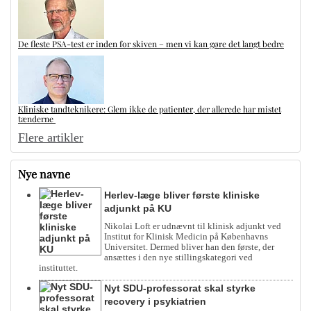
De fleste PSA-test er inden for skiven – men vi kan gøre det langt bedre
Kliniske tandteknikere: Glem ikke de patienter, der allerede har mistet
tænderne
Flere artikler
Nye navne
Herlev-læge bliver første kliniske
adjunkt på KU
Nikolai Loft er udnævnt til klinisk adjunkt ved
Institut for Klinisk Medicin på Københavns
Universitet. Dermed bliver han den første, der
ansættes i den nye stillingskategori ved
instituttet.
Nyt SDU-professorat skal styrke
recovery i psykiatrien