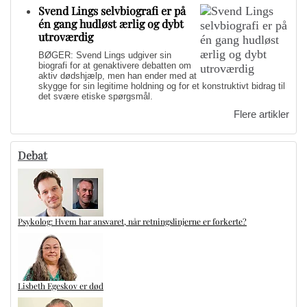
Svend Lings selvbiografi er på
én gang hudløst ærlig og dybt
utroværdig
BØGER: Svend Lings udgiver sin
biografi for at genaktivere debatten om
aktiv dødshjælp, men han ender med at
skygge for sin legitime holdning og for et konstruktivt bidrag til
det svære etiske spørgsmål.
Flere artikler
Debat
Psykolog: Hvem har ansvaret, når retningslinjerne er forkerte?
Lisbeth Egeskov er død