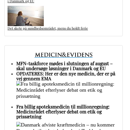
i Danmark og EU
Det skete på sundhedsområdet, mens du holdt ferie
MFN-taskforce mødes i slutningen af august –
skal undersøge løsninger i Danmark og EU
OPDATERES: Her er den nye medicin, der er på
vej gennem EMA
Fra billig apoteksmedicin til millionregning:
Medicinrådet efterlyser debat om etik og
prissætning