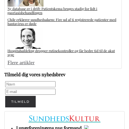
Ny database er i drift: Patientskema bruges stadig for lidt i
psoriasisbehandlingen
Chile erklærer sundhedsalarm: Fire ud af ti registrerede patienter med
hantavirus er døde
Hospitalsafdeling dropper rutinekontroller og får bedre tid til de akut
syge
Flere artikler
Tilmeld dig vores nyhedsbrev
TILMELD
Lungeforeningens nye formand