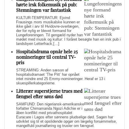
hørte irsk folkemusik på pub:
Stemningen var fantastisk
KULTUR-TEMPERATUR: Ejvind
Frausings mors musikalske kunnen er
ikke gået i arv til Hvidovre-overlægen,
der for nylig er blevet formand for
Lungeforeningen. Til gengæld nyder han
mødet med musik og kultur: I foråret besøgte han en irsk pub i
landsbyen Letterfrack,[…]
Hospitalsdrama opnår hele 25
nomineringer til central TV-
pris
STREAMING: Anden sæson af
hospitalsdramaet ‘The Pitt’ har opnået
intet mindre end 25 Emmy-nomineringer. Heraf er 13 i
skuespillerkategorierne.
Litterær superstjerne trues med
fængsel efter søns død
SAMFUND: Den nigeriansk-amerikanske
forfatter Chimamanda Ngozi Adichie er i
åben konflikt med privathospitalet
Euracare i Lagos efter sønnens pludselige død. Sagen har
udviklet sig til et opslidende opgør om lægelig forsømmelse,
mangelfuld journalføring og trusler om fængsel.