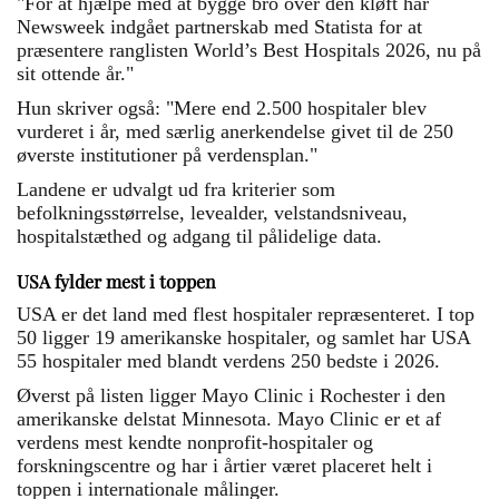
"For at hjælpe med at bygge bro over den kløft har
Newsweek indgået partnerskab med Statista for at
præsentere ranglisten World’s Best Hospitals 2026, nu på
sit ottende år."
Hun skriver også: "Mere end 2.500 hospitaler blev
vurderet i år, med særlig anerkendelse givet til de 250
øverste institutioner på verdensplan."
Landene er udvalgt ud fra kriterier som
befolkningsstørrelse, levealder, velstandsniveau,
hospitalstæthed og adgang til pålidelige data.
USA fylder mest i toppen
USA er det land med flest hospitaler repræsenteret. I top
50 ligger 19 amerikanske hospitaler, og samlet har USA
55 hospitaler med blandt verdens 250 bedste i 2026.
Øverst på listen ligger Mayo Clinic i Rochester i den
amerikanske delstat Minnesota. Mayo Clinic er et af
verdens mest kendte nonprofit-hospitaler og
forskningscentre og har i årtier været placeret helt i
toppen i internationale målinger.