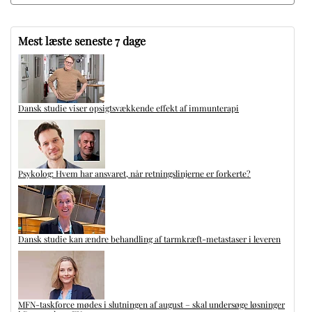
Mest læste seneste 7 dage
Dansk studie viser opsigtsvækkende effekt af immunterapi
Psykolog: Hvem har ansvaret, når retningslinjerne er forkerte?
Dansk studie kan ændre behandling af tarmkræft-metastaser i leveren
MFN-taskforce mødes i slutningen af august – skal undersøge løsninger