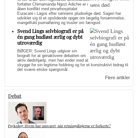
forfatter Chimamanda Ngozi Adichie er i
åben konflikt med privathospitalet
Euracare i Lagos efter sønnens pludselige død. Sagen har
udviklet sig til et opslidende opgør om lægelig forsømmelse,
mangelfuld journalføring og trusler om fængsel.
Svend Lings selvbiografi er på
én gang hudløst ærlig og dybt
utroværdig
BØGER: Svend Lings udgiver sin
biografi for at genaktivere debatten om
aktiv dødshjælp, men han ender med at
skygge for sin legitime holdning og for et konstruktivt bidrag til
det svære etiske spørgsmål.
Flere artikler
Debat
Psykolog: Hvem har ansvaret, når retningslinjerne er forkerte?