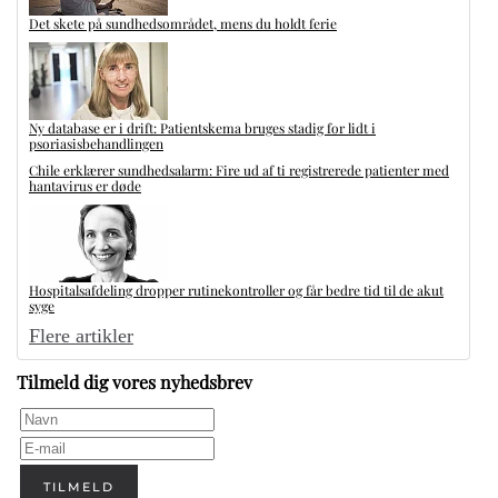
Det skete på sundhedsområdet, mens du holdt ferie
Ny database er i drift: Patientskema bruges stadig for lidt i
psoriasisbehandlingen
Chile erklærer sundhedsalarm: Fire ud af ti registrerede patienter med
hantavirus er døde
Hospitalsafdeling dropper rutinekontroller og får bedre tid til de akut
syge
Flere artikler
Tilmeld dig vores nyhedsbrev
TILMELD