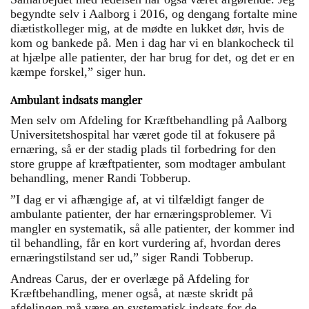
begyndte selv i Aalborg i 2016, og dengang fortalte mine
diætistkolleger mig, at de mødte en lukket dør, hvis de
kom og bankede på. Men i dag har vi en blankocheck til
at hjælpe alle patienter, der har brug for det, og det er en
kæmpe forskel,” siger hun.
Ambulant indsats mangler
Men selv om Afdeling for Kræftbehandling på Aalborg
Universitetshospital har været gode til at fokusere på
ernæring, så er der stadig plads til forbedring for den
store gruppe af kræftpatienter, som modtager ambulant
behandling, mener Randi Tobberup.
”I dag er vi afhængige af, at vi tilfældigt fanger de
ambulante patienter, der har ernæringsproblemer. Vi
mangler en systematik, så alle patienter, der kommer ind
til behandling, får en kort vurdering af, hvordan deres
ernæringstilstand ser ud,” siger Randi Tobberup.
Andreas Carus, der er overlæge på Afdeling for
Kræftbehandling, mener også, at næste skridt på
afdelingen må være en systematisk indsats for de