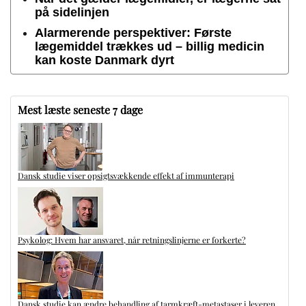
på sidelinjen
Alarmerende perspektiver: Første
lægemiddel trækkes ud – billig medicin
kan koste Danmark dyrt
Mest læste seneste 7 dage
Dansk studie viser opsigtsvækkende effekt af immunterapi
Psykolog: Hvem har ansvaret, når retningslinjerne er forkerte?
Dansk studie kan ændre behandling af tarmkræft-metastaser i leveren