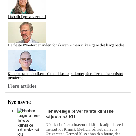
Lisbeth Egeskov er død
De fleste PSA-test er inden for skiven – men vi kan gøre det langt bedre
Kliniske tandteknikere: Glem ikke de patienter, der allerede har mistet
tænderne
Flere artikler
Nye navne
Herlev-læge bliver første kliniske
adjunkt på KU
Nikolai Loft er udnævnt til klinisk adjunkt ved
Institut for Klinisk Medicin på Københavns
Universitet. Dermed bliver han den første, der