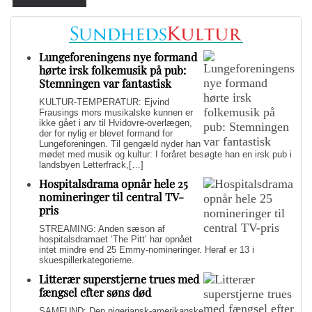
Lungeforeningens nye formand
hørte irsk folkemusik på pub:
Stemningen var fantastisk
KULTUR-TEMPERATUR: Ejvind
Frausings mors musikalske kunnen er
ikke gået i arv til Hvidovre-overlægen,
der for nylig er blevet formand for
Lungeforeningen. Til gengæld nyder han
mødet med musik og kultur: I foråret besøgte han en irsk pub i
landsbyen Letterfrack,[…]
Hospitalsdrama opnår hele 25
nomineringer til central TV-
pris
STREAMING: Anden sæson af
hospitalsdramaet ‘The Pitt’ har opnået
intet mindre end 25 Emmy-nomineringer. Heraf er 13 i
skuespillerkategorierne.
Litterær superstjerne trues med
fængsel efter søns død
SAMFUND: Den nigeriansk-amerikanske