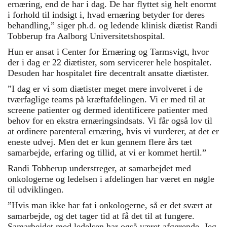
ernæring, end de har i dag. De har flyttet sig helt enormt
i forhold til indsigt i, hvad ernæring betyder for deres
behandling,” siger ph.d. og ledende klinisk diætist Randi
Tobberup fra Aalborg Universitetshospital.
Hun er ansat i Center for Ernæring og Tarmsvigt, hvor
der i dag er 22 diætister, som servicerer hele hospitalet.
Desuden har hospitalet fire decentralt ansatte diætister.
”I dag er vi som diætister meget mere involveret i de
tværfaglige teams på kræftafdelingen. Vi er med til at
screene patienter og dermed identificere patienter med
behov for en ekstra ernæringsindsats. Vi får også lov til
at ordinere parenteral ernæring, hvis vi vurderer, at det er
eneste udvej. Men det er kun gennem flere års tæt
samarbejde, erfaring og tillid, at vi er kommet hertil.”
Randi Tobberup understreger, at samarbejdet med
onkologerne og ledelsen i afdelingen har været en nøgle
til udviklingen.
”Hvis man ikke har fat i onkologerne, så er det svært at
samarbejde, og det tager tid at få det til at fungere.
Samarbejdet med ledelsen har også været afgørende. Jeg