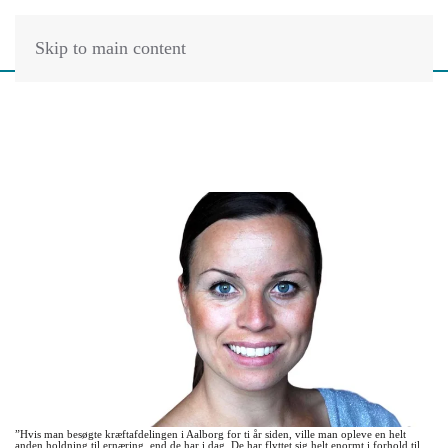
Skip to main content
”Hvis man besøgte kræftafdelingen i Aalborg for ti år siden, ville man opleve en helt
anden holdning til ernæring, end de har i dag. De har flyttet sig helt enormt i forhold til