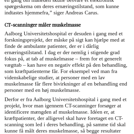
en gang om måneden skulle besvare et elektronisk
spørgeskema om deres ernæringstilstand, som kunne
indtastes hjemmefra,” siger Andreas Carus.
CT-scanninger måler muskelmasse
Aalborg Universitetshospital er desuden i gang med et
forskningsprojekt, der måske på sigt kan hjælpe med at
finde de ambulante patienter, der er i dårlig
ernæringstilstand. I dag er der nemlig i stigende grad
fokus på, at tab af muskelmasse – frem for et generelt
vægttab – kan have en negativ effekt på den behandling,
som kræftpatienterne får. For eksempel ved man fra
videnskabelige studier, at personer med en lav
muskelmasse får flere bivirkninger af en behandling end
personer med en høj muskelmasse.
Derfor er fra Aalborg Universitetshospital i gang med et
projekt, hvor man igennem CT-scanninger forsøger at
identificere mængden af muskelmasse. Idéen er, at
kræftpatienter, der alligevel skal have foretaget en CT-
scanning som led i deres behandling, på samme tid skal
kunne få målt deres muskelmasse, så begge resultater