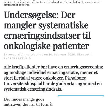
indsigt i, hvad ernæring betyder for deres behandling,” siger ph.d. og ledende klinisk
diætist Randi Tobberup.
Undersøgelse: Der
mangler systematiske
ernæringsindsatser til
onkologiske patienter
Skrevet af Anne Westh den
10. februar 2026
. Skrevet i
Sundhedspolitik
.
Alle kræftpatienter bør have en ernæringsscreening
og modtage individuel ernæringsstøtte, mener et
stort flertal af yngre onkologer. På Aalborg
Universitetshospital har de gode erfaringer med en
systematisk ernæringsindsats.
Der findes mange gode
initiativer, der har til formål