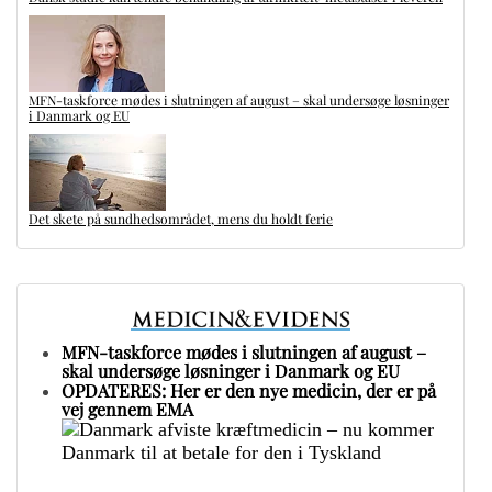
MFN-taskforce mødes i slutningen af august – skal undersøge løsninger
i Danmark og EU
Det skete på sundhedsområdet, mens du holdt ferie
MFN-taskforce mødes i slutningen af august –
skal undersøge løsninger i Danmark og EU
OPDATERES: Her er den nye medicin, der er på
vej gennem EMA