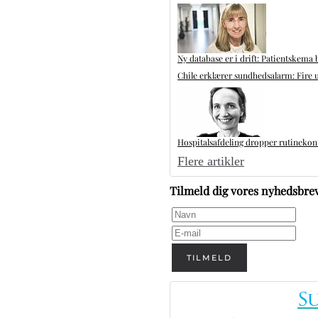
Ny database er i drift: Patientskema 
Chile erklærer sundhedsalarm: Fire u
Hospitalsafdeling dropper rutinekontr
Flere artikler
Tilmeld dig vores nyhedsbre
TILMELD