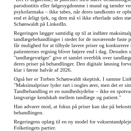
parodontitis eller følgesygdomme i mund og tænder ve
psykofarmaka – ikke tabes, når deres tandkonto er opb
end et årligt tjek, og dem må vi ikke efterlade uden st
Schønwaldt på LinkedIn.
Regeringen lægger samtidig op til at indføre maksimal
tandlægebehandlinger i stedet for de nuværende faste p
får mulighed for at tilbyde lavere priser og konkurrere
patienternes regning bliver højere end i dag. Desuden s
"tandlægevælger" give et samlet overblik over tandlæge
deres priser på behandlinger. Den digitale løsning forve
klar i første halvår af 2026.
Også her er Torben Schønwaldt skeptisk. I samme Link
"Maksimalpriser lyder rart i nogles ører, men det er si
Tandbehandling er en sundhedsydelse – ikke en spotvare
langvarige kendskab mellem tandlæge og patient."
Han advarer mod, at fokus på priser kan ske på bekostni
behandlingen.
Regeringens oplæg til en ny model for voksentandplej
Folketingets partier.