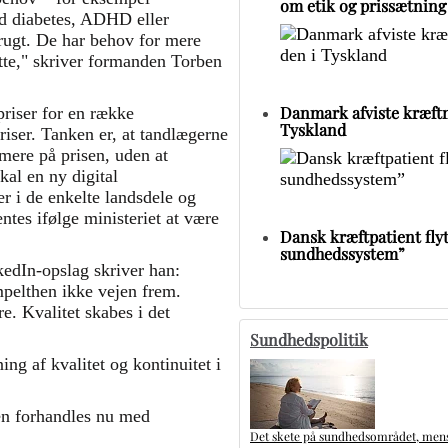
om etik og prissætning
d diabetes, ADHD eller
rugt. De har behov for mere
øtte," skriver formanden Torben
Danmark afviste kræftm
priser for en række
Tyskland
riser. Tanken er, at tandlægerne
 mere på prisen, uden at
kal en ny digital
r i de enkelte landsdele og
ntes ifølge ministeriet at være
Dansk kræftpatient flytt
sundhedssystem”
edIn-opslag skriver han:
mpelthen ikke vejen frem.
. Kvalitet skabes i det
Sundhedspolitik
ng af kvalitet og kontinuitet i
en forhandles nu med
Det skete på sundhedsområdet, mens 