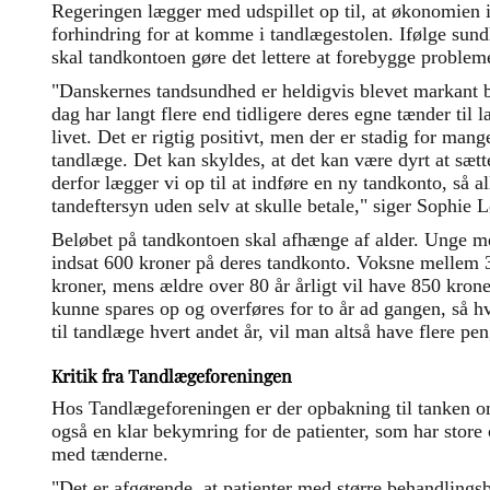
Regeringen lægger med udspillet op til, at økonomien 
forhindring for at komme i tandlægestolen. Ifølge su
skal tandkontoen gøre det lettere at forebygge probleme
"Danskernes tandsundhed er heldigvis blevet markant b
dag har langt flere end tidligere deres egne tænder til l
livet. Det er rigtig positivt, men der er stadig for mang
tandlæge. Det kan skyldes, at det kan være dyrt at sætt
derfor lægger vi op til at indføre en ny tandkonto, så a
tandeftersyn uden selv at skulle betale," siger Sophie 
Beløbet på tandkontoen skal afhænge af alder. Unge mel
indsat 600 kroner på deres tandkonto. Voksne mellem 35
kroner, mens ældre over 80 år årligt vil have 850 kroner
kunne spares op og overføres for to år ad gangen, så h
til tandlæge hvert andet år, vil man altså have flere pe
Kritik fra Tandlægeforeningen
Hos Tandlægeforeningen er der opbakning til tanken 
også en klar bekymring for de patienter, som har stor
med tænderne.
"Det er afgørende, at patienter med større behandling