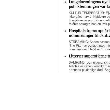
Lungeforeningens nye 
pub: Stemningen var fa
KULTUR-TEMPERATUR: Ejvin
ikke gået i arv til Hvidovre-o
Lungeforeningen. Til gengæl
foråret besøgte han en irsk 
Hospitalsdrama opnår 
nomineringer til centr
STREAMING: Anden sæson a
‘The Pitt’ har opnået intet 
nomineringer. Heraf er 13 i s
Litterær superstjerne 
SAMFUND: Den nigeriansk-a
Adichie er i åben konflikt me
sønnens pludselige død. Sage
om lægelig forsømmelse, mang
Svend Lings selvbiograf
dybt utroværdig
BØGER: Svend Lings udgiver 
aktiv dødshjælp, men han end
og for et konstruktivt bidrag