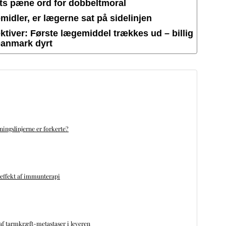
ets pæne ord for dobbeltmoral
idler, er lægerne sat på sidelinjen
tiver: Første lægemiddel trækkes ud – billig
Danmark dyrt
ningslinjerne er forkerte?
 effekt af immunterapi
f tarmkræft-metastaser i leveren