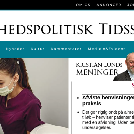
OM OS
ANNONCER
JO
Nyheder
Kultur
Kommentarer
Medicin&Evidens
Afviste henvisninge
praksis
Det gør rigtig ondt på alme
tilløb – henviser patienter 
med en afvisning. Uden be
undersøgelser.