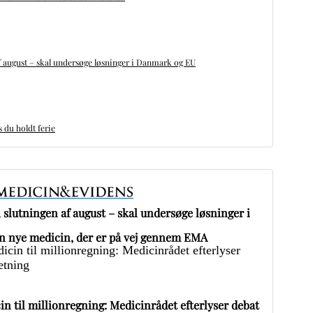
 august – skal undersøge løsninger i Danmark og EU
du holdt ferie
slutningen af august – skal undersøge løsninger i
 nye medicin, der er på vej gennem EMA
in til millionregning: Medicinrådet efterlyser debat