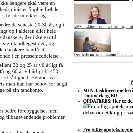
ikke længere skal være en
ndhedsminister Sophie Løhde
r, før de udvikler sig.
edre de seneste 20-30 år, og i
MFN-taskforce mødes i slutningen af
angt op i alderen eller hele
e danskere, der ikke går til
e sig i tandlægestolen, og
lle danskere kan få et
Det skete på sundhedsområdet, mens 
Løhde i en pressemeddelelse.
lem 22 og 25 år vil årligt få
 og 60 år vil årligt få 450
 til rådighed. Beløbet vil
vis man kun har behov for at gå
nge på sin tandkonto.
MFN-taskforce mødes i 
Danmark og EU
OPDATERES: Her er den
om bedre forebyggelse, men
e og tilbagevendende problemer
Fra billig apoteksmedic
sbehov – for eksempel