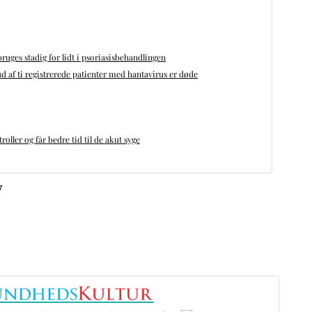
bruges stadig for lidt i psoriasisbehandlingen
d af ti registrerede patienter med hantavirus er døde
oller og får bedre tid til de akut syge
v