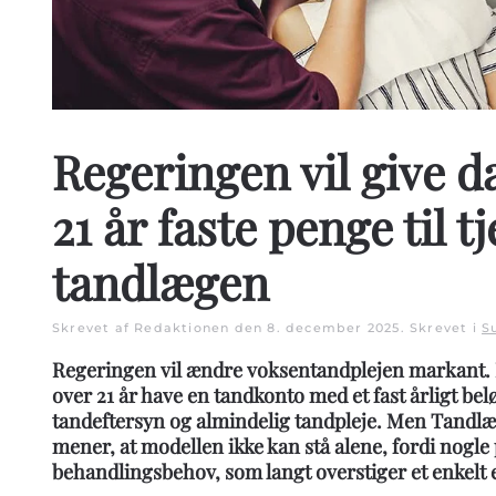
Regeringen vil give d
21 år faste penge til t
tandlægen
Skrevet af Redaktionen den
8. december 2025
. Skrevet i
S
Regeringen vil ændre voksentandplejen markant. 
over 21 år have en tandkonto med et fast årligt bel
tandeftersyn og almindelig tandpleje. Men Tand
mener, at modellen ikke kan stå alene, fordi nogle 
behandlingsbehov, som langt overstiger et enkelt 