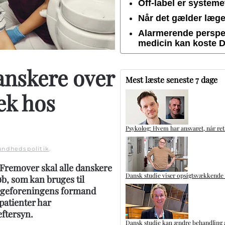
Off-label er system
Når det gælder lægem
Alarmerende perspek
medicin kan koste 
anskere over
Mest læste seneste 7 dage
jek hos
Psykolog: Hvem har ansvaret, når ret
undhedspolitik
.
Fremover skal alle danskere
Dansk studie viser opsigtsvækkende
øb, som kan bruges til
lægeforeningens formand
patienter har
eftersyn.
Dansk studie kan ændre behandling a