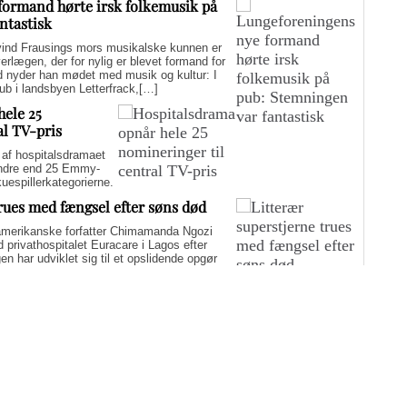
formand hørte irsk folkemusik på
ntastisk
d Frausings mors musikalske kunnen er
verlægen, der for nylig er blevet formand for
d nyder han mødet med musik og kultur: I
pub i landsbyen Letterfrack,[…]
hele 25
al TV-pris
f hospitalsdramaet
mindre end 25 Emmy-
kuespillerkategorierne.
trues med fængsel efter søns død
merikanske forfatter Chimamanda Ngozi
d privathospitalet Euracare i Lagos efter
n har udviklet sig til et opslidende opgør
elfuld journalføring og trusler om fængsel.
i er på én gang hudløst ærlig og
sin biografi for at genaktivere debatten om
er med at skygge for sin legitime holdning
 til det svære etiske spørgsmål.
Flere artikler