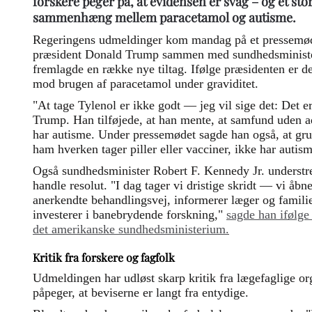
forskere peger på, at evidensen er svag – og et sto
sammenhæng mellem paracetamol og autisme.
Regeringens udmeldinger kom mandag på et pressemød
præsident Donald Trump sammen med sundhedsministe
fremlagde en række nye tiltag. Ifølge præsidenten er de
mod brugen af paracetamol under graviditet.
"At tage Tylenol er ikke godt — jeg vil sige det: Det 
Trump. Han tilføjede, at han mente, at samfund uden a
har autisme. Under pressemødet sagde han også, at gr
ham hverken tager piller eller vacciner, ikke har autism
Også sundhedsminister Robert F. Kennedy Jr. understr
handle resolut. "I dag tager vi dristige skridt — vi åbn
anerkendte behandlingsvej, informerer læger og familier
investerer i banebrydende forskning,"
sagde han ifølge
det amerikanske sundhedsministerium.
Kritik fra forskere og fagfolk
Udmeldingen har udløst skarp kritik fra lægefaglige org
påpeger, at beviserne er langt fra entydige.