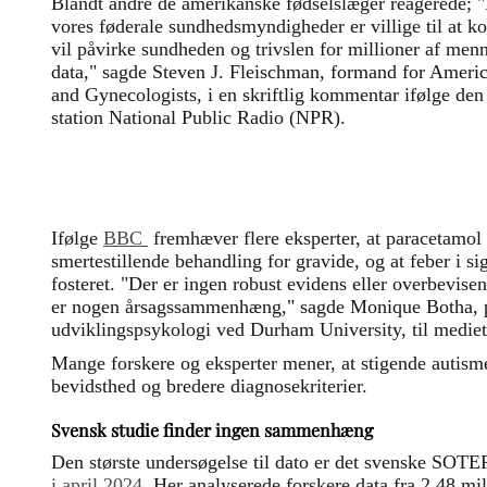
Blandt
andre de amerikanske fødselslæger reagerede; "D
vores føderale sundhedsmyndigheder er villige til at
vil påvirke sundheden og trivslen for millioner af menn
data," sagde Steven J. Fleischman, formand for Americ
and Gynecologists, i en skriftlig kommentar ifølge den
station National Public Radio (NPR)
.
Ifølge
BBC
fremhæver flere eksperter, at paracetamol f
smertestillende behandling for gravide, og at feber i si
fosteret. "Der er ingen robust evidens eller overbevisend
er nogen årsagssammenhæng," sagde Monique Botha, pr
udviklingspsykologi ved Durham University, til mediet
Mange forskere og eksperter mener, at stigende auti
bevidsthed og bredere diagnosekriterier.
Svensk studie finder ingen sammenhæng
Den største undersøgelse til dato er det svenske SOTER
i april 2024
. Her analyserede forskere data fra 2,48 mil