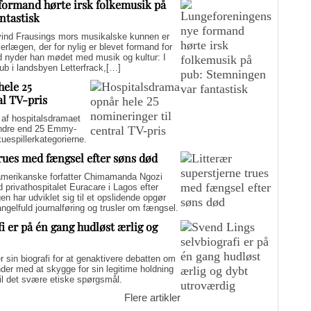
formand hørte irsk folkemusik på
ntastisk
d Frausings mors musikalske kunnen er
verlægen, der for nylig er blevet formand for
d nyder han mødet med musik og kultur: I
pub i landsbyen Letterfrack,[…]
hele 25
al TV-pris
f hospitalsdramaet
mindre end 25 Emmy-
kuespillerkategorierne.
trues med fængsel efter søns død
merikanske forfatter Chimamanda Ngozi
d privathospitalet Euracare i Lagos efter
n har udviklet sig til et opslidende opgør
elfuld journalføring og trusler om fængsel.
i er på én gang hudløst ærlig og
sin biografi for at genaktivere debatten om
er med at skygge for sin legitime holdning
 til det svære etiske spørgsmål.
Flere artikler