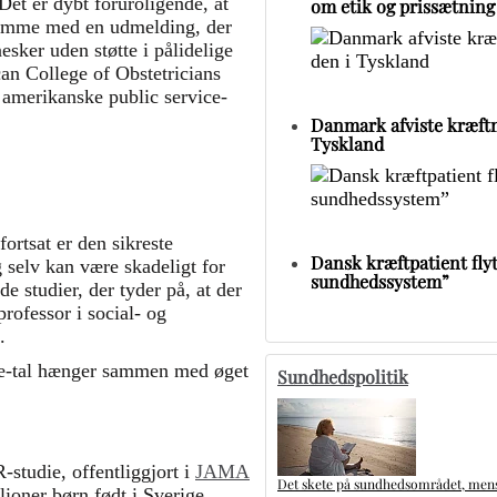
et er dybt foruroligende, at
om etik og prissætning
 komme med en udmelding, der
esker uden støtte i pålidelige
an College of Obstetricians
 amerikanske public service-
Danmark afviste kræftm
Tyskland
ortsat er den sikreste
Dansk kræftpatient flytt
g selv kan være skadeligt for
sundhedssystem”
e studier, der tyder på, at der
ofessor i social- og
.
sme-tal hænger sammen med øget
Sundhedspolitik
-studie, offentliggjort i
JAMA
Det skete på sundhedsområdet, mens 
lioner børn født i Sverige