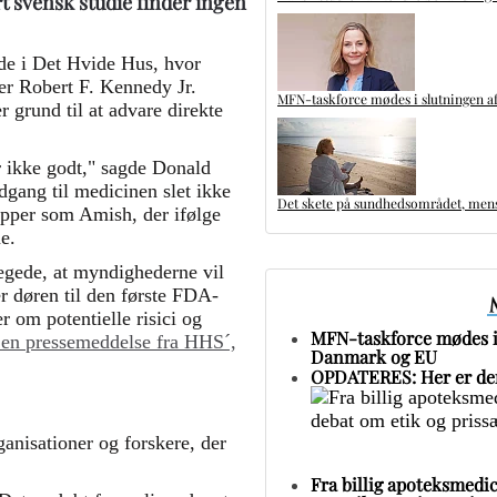
rt svensk studie finder ingen
e i Det Hvide Hus, hvor
r Robert F. Kennedy Jr.
MFN-taskforce mødes i slutningen af
r grund til at advare direkte
er ikke godt," sagde Donald
dgang til medicinen slet ikke
Det skete på sundhedsområdet, mens 
upper som Amish, der ifølge
e.
egede, at myndighederne vil
er døren til den første FDA-
 om potentielle risici og
MFN-taskforce mødes i 
 en pressemeddelse fra HHS´,
Danmark og EU
OPDATERES: Her er den
anisationer og forskere, der
Fra billig apoteksmedic