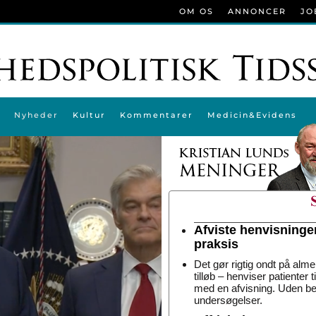
OM OS
ANNONCER
JO
Nyheder
Kultur
Kommentarer
Medicin&Evidens
Afviste henvisninge
praksis
Det gør rigtig ondt på alme
tilløb – henviser patienter 
med en afvisning. Uden be
undersøgelser.