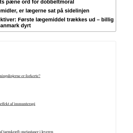
ets pæne ord for dobbeltmoral
idler, er lægerne sat på sidelinjen
tiver: Første lægemiddel trækkes ud – billig
Danmark dyrt
ningslinjerne er forkerte?
 effekt af immunterapi
f tarmkræft-metastaser i leveren