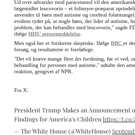
Ud over advarsler mod paracetamol vil den amerikanske
lægemidlet leucovorin – et folinsyre-præparat oprindelig
anvendes til børn med autisme og cerebral folatmang
evidens tyder på, at nogle børn, der lider af autisme, 
problem, der kan behandles med leucovorin," sagde
ifølge
HHS’ pressemeddelelse
.
Men også her er forskerne skeptiske. Ifølge
BBC
er de
forsøg, og resultaterne er foreløbige.
"Det vil kræve mange flere års forskning, før vi ved, 
behandling for personer med autisme," udtalte den ame
reaktion, gengivet af NPR.
Fra X:
President Trump Makes an Announcement on
Findings for America's Children
https://t.co
— The White House (@WhiteHouse)
Septemb