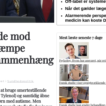
Off-label er system
Når det gælder lægem
Alarmerende perspek
medicin kan koste 
ide mod
Mest læste seneste 7 dage
kæmpe
 sammenhæng
Psykolog: Hvem har ansvaret, når ret
vet i
Sundhedspolitik
.
Dansk studie viser opsigtsvækkende
at bruge smertestillende
Tylenol) og samtidig åbne
børn med autisme. Men
Dansk studie kan ændre behandling a