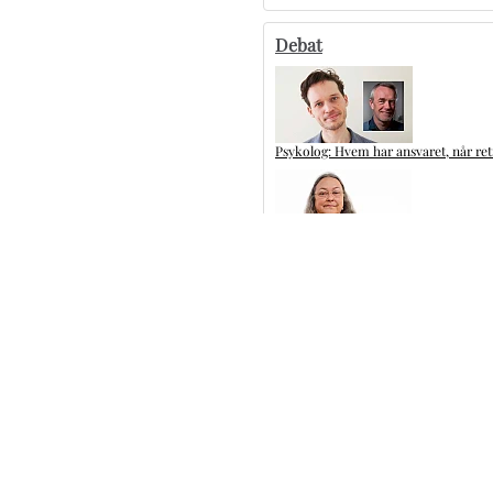
Debat
Psykolog: Hvem har ansvaret, når ret
Lisbeth Egeskov er død
De fleste PSA-test er inden for skive
Kliniske tandteknikere: Glem ikke de
Flere artikler