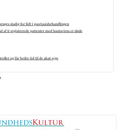
bruges stadig for lidt i psoriasisbehandlingen
d af ti registrerede patienter med hantavirus er døde
oller og får bedre tid til de akut syge
v