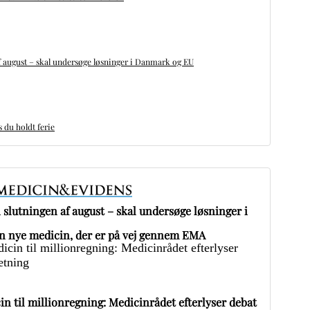
 august – skal undersøge løsninger i Danmark og EU
du holdt ferie
slutningen af august – skal undersøge løsninger i
 nye medicin, der er på vej gennem EMA
in til millionregning: Medicinrådet efterlyser debat