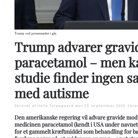
Trump ved pressemødet i går.
Trump advarer grav
paracetamol – men 
studie finder ingen
med autisme
Skrevet af Helle Torpegaard den
23. september 2025
. Skre
Den amerikanske regering vil advare gravide mod 
medicinen paracetamol (kendt i USA under navnet 
for et gammelt kræftmiddel som behandling for 