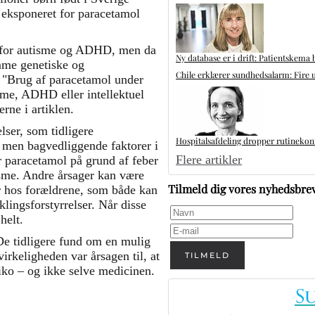
eksponeret for paracetamol
iko for autisme og ADHD, men da
Ny database er i drift: Patientskema 
me genetiske og
Chile erklærer sundhedsalarm: Fire u
"Brug af paracetamol under
isme, ADHD eller intellektuel
rne i artiklen.
lser, som tidligere
Hospitalsafdeling dropper rutinekontr
, men bagvedliggende faktorer i
Flere artikler
r paracetamol på grund af feber
tisme. Andre årsager kan være
Tilmeld dig vores nyhedsbre
er hos forældrene, som både kan
klingsforstyrrelser. Når disse
helt.
De tidligere fund om en mulig
irkeligheden var årsagen til, at
TILMELD
siko – og ikke selve medicinen.