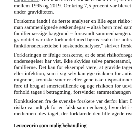
mellem 1995 og 2019. Omkring 7,5 procent var blevet 
under graviditeten.
Forskerne fandt i de første analyser en lille øget ris
man sammenlignede søskendepar – altså børn med sam
familiemæssige baggrund – forsvandt sammenhængen. 
graviditet var ikke forbundet med børns risiko for aut
funktionsnedsættelse i søskendeanalyser," skriver forske
Forklaringen er ifølge forskerne, at de små risikoforøge
undersøgelser har vist, ikke skyldes selve paracetamol
familierne. Det kan for eksempel være, at gravide tage
eller infektion, som i sig selv kan øge risikoen for au
migræne, kroniske smerter eller genetiske disposition
føre til brug af smertestillende og øge risikoen for udvi
forhold tages i betragtning, forsvinder sammenhængen 
Konklusionen fra de svenske forskere var derfor klar: 
risiko var udtryk for en falsk sammenhæng, hvor det i v
medicinen blev taget, der forklarede den lille øgede ri
Leucovorin som mulig behandling