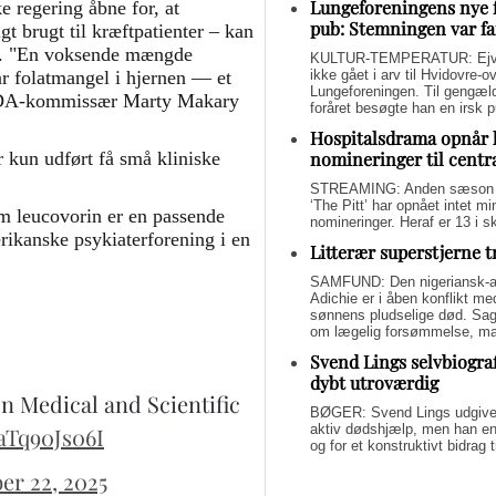
Lungeforeningens nye 
 regering åbne for, at
pub: Stemningen var fa
t brugt til kræftpatienter – kan
el. "En voksende mængde
KULTUR-TEMPERATUR: Ejvin
har folatmangel i hjernen — et
ikke gået i arv til Hvidovre-o
Lungeforeningen. Til gengæl
 FDA-kommissær Marty Makary
foråret besøgte han en irsk 
Hospitalsdrama opnår 
r kun udført få små kliniske
nomineringer til centr
STREAMING: Anden sæson a
‘The Pitt’ har opnået intet 
om leucovorin er en passende
nomineringer. Heraf er 13 i s
rikanske psykiaterforening i en
Litterær superstjerne 
SAMFUND: Den nigeriansk-a
Adichie er i åben konflikt me
sønnens pludselige død. Sage
om lægelig forsømmelse, mang
Svend Lings selvbiograf
dybt utroværdig
 Medical and Scientific
BØGER: Svend Lings udgiver 
aktiv dødshjælp, men han end
/aTq90Js06I
og for et konstruktivt bidrag
er 22, 2025