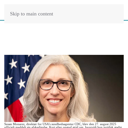
Skip to main content
Susan Monarez, direktør for USA’s sundhedsagentur CDC, blev den 27. august 2025
officielt meddelt sin afskedigelse. Kort efter opstod strid om, hvorvidt hun juridisk stadig