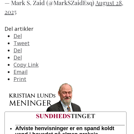
— Mark S. Zaid (@MarkSZaidEsq)
August 28,
2025
Del artikler
Del
Tweet
Del
Del
Copy Link
Email
Print
Afviste henvisninger er en spand koldt