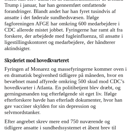
Trump i januar, har han gennemført omfattende
forandringer. Blandt andet har han fyret tusindvis af
ansatte i det føderale sundhedsvæsen. Ifølge
fagforeningen AFGE har omkring 600 medarbejdere i
CDC allerede mistet jobbet. Fyringerne har ramt alt fra
forskere, der arbejdede med fugleinfluenza, til ansatte i
ligestillingskontoret og medarbejdere, der håndterer
aktindsigter.
Skyderiet mod hovedkvarteret
Fyringen af Monarez og massefyringerne kommer oven i
en dramatisk begivenhed tidligere på måneden, hvor en
bevæbnet mand affyrede omkring 500 skud mod CDC’s
hovedkvarter i Atlanta. En politibetjent blev dræbt, og
gerningsmanden tog efterfølgende sit eget liv. Ifølge
efterforskere havde han efterladt dokumenter, hvor han
gav vacciner skylden for sin depression og
selvmordstanker.
Efter angrebet skrev mere end 750 nuværende og
tidligere ansatte i sundhedssystemet et åbent brev til