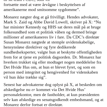
fortsætte med at være årvågne i beskyttelsen af
amerikanerne mod smitsomme sygdomme”.
Monarez nægter dog at gå frivilligt. Hendes advokater,
Mark S. Zaid og Abbe David Lowell, skriver på X: “Nu
har minister Kennedy og HHS sat deres mål på at bruge
folkesundhed som et politisk våben og dermed bringe
millioner af amerikaneres liv i fare. Da CDC’s direktør
Susan Monarez nægtede at stemple uvidenskabelige,
hensynsløse direktiver og fyre dedikerede
sundhedseksperter, valgte hun at beskytte offentligheden
frem for at tjene en politisk dagsorden. Dr. Monarez har
hverken trukket sig eller modtaget nogen meddelelse fra
Det Hvide Hus om, at hun er blevet fyret, og som en
person med integritet og hengivenhed for videnskaben
vil hun ikke trække sig”.
Senest har advokaterne dog oplyst på X, at beskeden om
afskedigelse nu
er
kommet via Det Hvide Hus’
personalekontor, men de fastholder, at kun præsidenten
selv kan afskedige en senatsgodkendt embedsmand, og at
Monarez derfor fortsat er direktør.