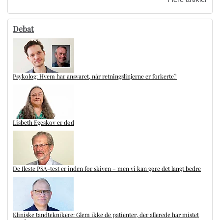
Debat
Psykolog: Hvem har ansvaret, når retningslinjerne er forkerte?
Lisbeth Egeskov er død
De fleste PSA-test er inden for skiven – men vi kan gøre det langt bedre
Kliniske tandteknikere: Glem ikke de patienter, der allerede har mistet