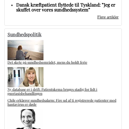
Dansk kræftpatient flyttede til Tyskland: ”Jeg er
skuffet over vores sundhedssystem”
Flere artikler
Sundhedspolitik
Det skete på sundhedsområdet, mens du holdt ferie
Ny database er i drift: Patientskema bruges stadig for lidt i
psoriasisbehandlingen
Chile erklærer sundhedsalarm: Fire ud af ti registrerede patienter med
hantavirus er døde