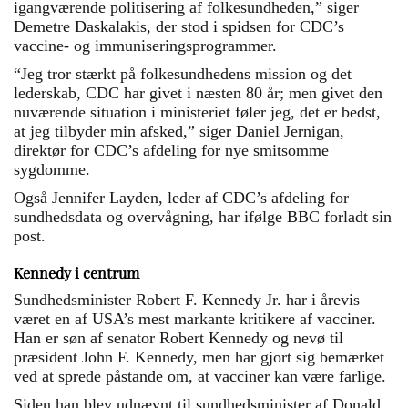
igangværende politisering af folkesundheden,” siger
Demetre Daskalakis, der stod i spidsen for CDC’s
vaccine- og immuniseringsprogrammer.
“Jeg tror stærkt på folkesundhedens mission og det
lederskab, CDC har givet i næsten 80 år; men givet den
nuværende situation i ministeriet føler jeg, det er bedst,
at jeg tilbyder min afsked,” siger Daniel Jernigan,
direktør for CDC’s afdeling for nye smitsomme
sygdomme.
Også Jennifer Layden, leder af CDC’s afdeling for
sundhedsdata og overvågning, har ifølge BBC forladt sin
post.
Kennedy i centrum
Sundhedsminister Robert F. Kennedy Jr. har i årevis
været en af USA’s mest markante kritikere af vacciner.
Han er søn af senator Robert Kennedy og nevø til
præsident John F. Kennedy, men har gjort sig bemærket
ved at sprede påstande om, at vacciner kan være farlige.
Siden han blev udnævnt til sundhedsminister af Donald