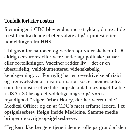
Topfolk forlader posten
Stemningen i CDC blev endnu mere trykket, da tre af de
mest fremtrædende chefer valgte at gå i protest efter
udmeldingen fra HHS.
“Til gavn for nationen og verden bør videnskaben i CDC
aldrig censureres eller være underlagt politiske pauser
eller fortolkninger. Vacciner redder liv – det er en
ubestridelig, veldokumenteret, videnskabelig
kendsgerning. … For nylig har en overdrivelse af risici
og fremvæksten af misinformation kostet menneskeliv,
som demonstreret ved det højeste antal mæslingetilfælde
i USA i 30 år og det voldelige angreb på vores
myndighed,” siger Debra Houry, der har været Chief
Medical Officer og en af CDC’s mest erfarne ledere, i et
opsigelsesbrev ifølge Inside Medicine. Samme medie
bringer de øvrige opsigelsesbreve:
“Jeg kan ikke længere tjene i denne rolle på grund af den