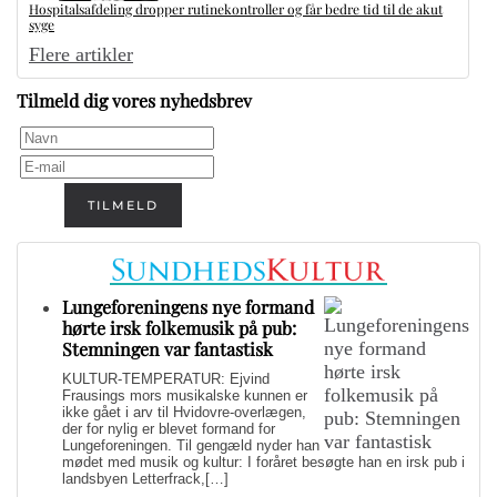
Hospitalsafdeling dropper rutinekontroller og får bedre tid til de akut
syge
Flere artikler
Tilmeld dig vores nyhedsbrev
TILMELD
Lungeforeningens nye formand
hørte irsk folkemusik på pub:
Stemningen var fantastisk
KULTUR-TEMPERATUR: Ejvind
Frausings mors musikalske kunnen er
ikke gået i arv til Hvidovre-overlægen,
der for nylig er blevet formand for
Lungeforeningen. Til gengæld nyder han
mødet med musik og kultur: I foråret besøgte han en irsk pub i
landsbyen Letterfrack,[…]