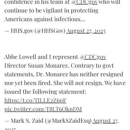
confidence in his team at
@CDCgov
who will
continue to be vigilant in protecting
Americans against infectious…
— HHS.gov (@HHSGov)
August 27, 2025
Abbe Lowell and I represent
@CDCgov
Director Susan Monarez. Contrary to govt
statements, Dr. Monarez has neither resigned
nor yet been fired. She will not resign. We have
issued the following statement:
https://t.co/TILLE2Z6pF
pic.twitter.com/T8LT6OknDM
— Mark S. Zaid (@MarkSZaidEsq)
August 27,
2025