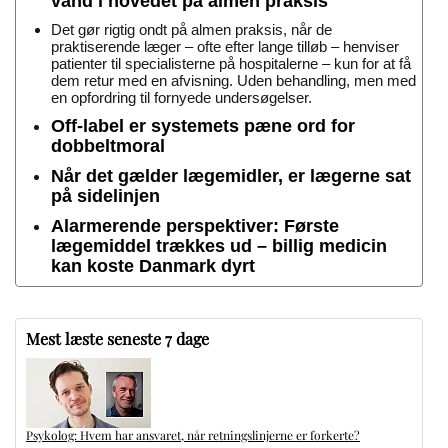
vand i hovedet på almen praksis
Det gør rigtig ondt på almen praksis, når de
praktiserende læger – ofte efter lange tilløb – henviser
patienter til specialisterne på hospitalerne – kun for at få
dem retur med en afvisning. Uden behandling, men med
en opfordring til fornyede undersøgelser.
Off-label er systemets pæne ord for
dobbeltmoral
Når det gælder lægemidler, er lægerne sat
på sidelinjen
Alarmerende perspektiver: Første
lægemiddel trækkes ud – billig medicin
kan koste Danmark dyrt
Mest læste seneste 7 dage
Psykolog: Hvem har ansvaret, når retningslinjerne er forkerte?