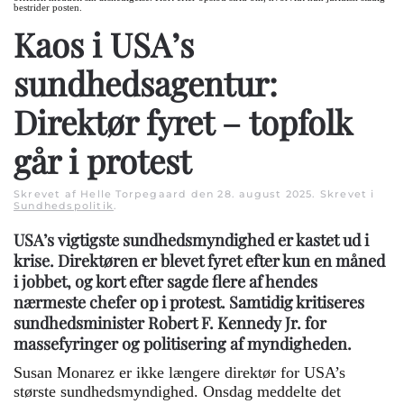
bestrider posten.
Kaos i USA’s
sundhedsagentur:
Direktør fyret – topfolk
går i protest
Skrevet af Helle Torpegaard den
28. august 2025
. Skrevet i
Sundhedspolitik
.
USA’s vigtigste sundhedsmyndighed er kastet ud i
krise. Direktøren er blevet fyret efter kun en måned
i jobbet, og kort efter sagde flere af hendes
nærmeste chefer op i protest. Samtidig kritiseres
sundhedsminister Robert F. Kennedy Jr. for
massefyringer og politisering af myndigheden.
Susan Monarez er ikke længere direktør for USA’s
største sundhedsmyndighed. Onsdag meddelte det