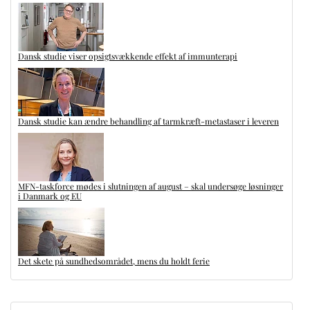
Dansk studie viser opsigtsvækkende effekt af immunterapi
Dansk studie kan ændre behandling af tarmkræft-metastaser i leveren
MFN-taskforce mødes i slutningen af august – skal undersøge løsninger
i Danmark og EU
Det skete på sundhedsområdet, mens du holdt ferie