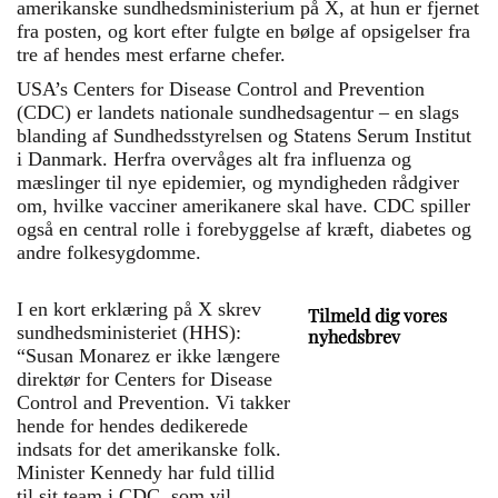
amerikanske sundhedsministerium på X, at hun er fjernet
fra posten, og kort efter fulgte en bølge af opsigelser fra
tre af hendes mest erfarne chefer.
USA’s Centers for Disease Control and Prevention
(CDC) er landets nationale sundhedsagentur – en slags
blanding af Sundhedsstyrelsen og Statens Serum Institut
i Danmark. Herfra overvåges alt fra influenza og
mæslinger til nye epidemier, og myndigheden rådgiver
om, hvilke vacciner amerikanere skal have. CDC spiller
også en central rolle i forebyggelse af kræft, diabetes og
andre folkesygdomme.
I en kort erklæring på X skrev
Tilmeld dig vores
sundhedsministeriet (HHS):
nyhedsbrev
“Susan Monarez er ikke længere
direktør for Centers for Disease
Control and Prevention. Vi takker
hende for hendes dedikerede
indsats for det amerikanske folk.
Minister Kennedy har fuld tillid
til sit team i CDC, som vil