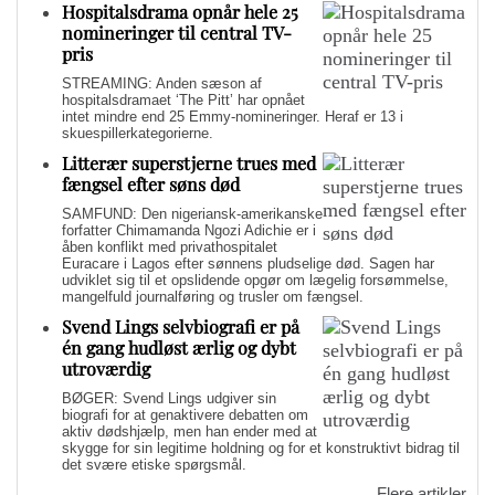
Hospitalsdrama opnår hele 25
nomineringer til central TV-
pris
STREAMING: Anden sæson af
hospitalsdramaet ‘The Pitt’ har opnået
intet mindre end 25 Emmy-nomineringer. Heraf er 13 i
skuespillerkategorierne.
Litterær superstjerne trues med
fængsel efter søns død
SAMFUND: Den nigeriansk-amerikanske
forfatter Chimamanda Ngozi Adichie er i
åben konflikt med privathospitalet
Euracare i Lagos efter sønnens pludselige død. Sagen har
udviklet sig til et opslidende opgør om lægelig forsømmelse,
mangelfuld journalføring og trusler om fængsel.
Svend Lings selvbiografi er på
én gang hudløst ærlig og dybt
utroværdig
BØGER: Svend Lings udgiver sin
biografi for at genaktivere debatten om
aktiv dødshjælp, men han ender med at
skygge for sin legitime holdning og for et konstruktivt bidrag til
det svære etiske spørgsmål.
Flere artikler