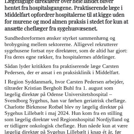
Lægefaglige direktører over hele landet bliver
hentet fra hospitalsgangene. Praktiserende læge i
Middelfart opfordrer hospitalerne til at kigge uden
for murene og mod almen praksis i stedet for kun at
ansætte cheflæger fra sygehusvæsenet.
Sundhedsreformen ønsker styrket sammenhæng og
brobygning mellem sektorerne. Alligevel rekrutterer
sygehusene fortsat nye direktører, som de altid har gjort:
Fra deres egne rækker, fra hospitalernes afdelinger.
Sådan lyder kritikken fra praktiserende læge Carsten
Pedersen, der er ansat i en praksisklinik i Middelfart.
I Region Syddanmark, hvor Carsten Pedersen arbejder,
tiltræder Kristian Bergholt Buhl fra 1. august som
lægelig direktør på Odense Universitetshospital –
Svendborg Sygehus, han var førhen geriatrisk cheflæge.
Charlotte Birkmose Rotbøl blev ny lægelig direktør på
Sygehus Lillebælt i maj 2024. Hun kom fra en stilling
som lægelig direktør ved Regionshospital Nordjylland og
er tidligere onkologisk cheflæge. Hun nåede kun at være
lægelig direktør på Sygehus Lillebælt i knap ét år, før