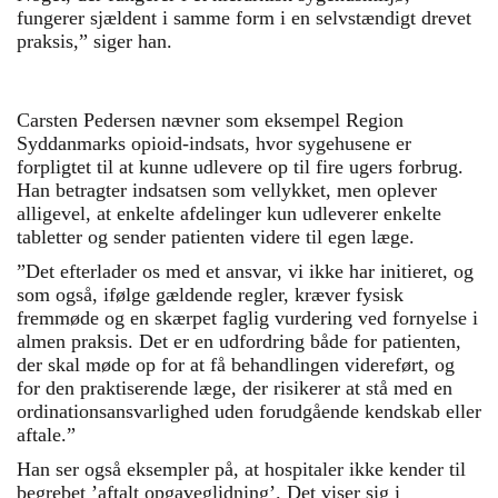
fungerer sjældent i samme form i en selvstændigt drevet
praksis,” siger han.
Carsten Pedersen nævner som eksempel Region
Syddanmarks opioid-indsats, hvor sygehusene er
forpligtet til at kunne udlevere op til fire ugers forbrug.
Han betragter indsatsen som vellykket, men oplever
alligevel, at enkelte afdelinger kun udleverer enkelte
tabletter og sender patienten videre til egen læge.
”Det efterlader os med et ansvar, vi ikke har initieret, og
som også, ifølge gældende regler, kræver fysisk
fremmøde og en skærpet faglig vurdering ved fornyelse i
almen praksis. Det er en udfordring både for patienten,
der skal møde op for at få behandlingen videreført, og
for den praktiserende læge, der risikerer at stå med en
ordinationsansvarlighed uden forudgående kendskab eller
aftale.”
Han ser også eksempler på, at hospitaler ikke kender til
begrebet ’aftalt opgaveglidning’. Det viser sig i