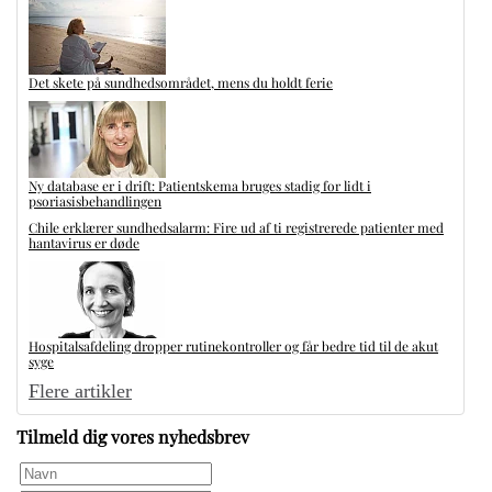
Det skete på sundhedsområdet, mens du holdt ferie
Ny database er i drift: Patientskema bruges stadig for lidt i
psoriasisbehandlingen
Chile erklærer sundhedsalarm: Fire ud af ti registrerede patienter med
hantavirus er døde
Hospitalsafdeling dropper rutinekontroller og får bedre tid til de akut
syge
Flere artikler
Tilmeld dig vores nyhedsbrev