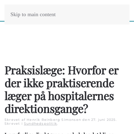
Skip to main content
Praksislæge: Hvorfor er
der ikke praktiserende
læger på hospitalernes
direktionsgange?
Skrevet af Henrik Reinberg Simonsen den
27. juni 2025
.
Skrevet i
Sundhedspolitik
.