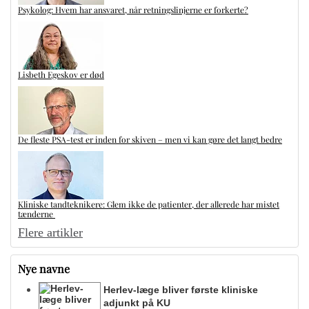
Psykolog: Hvem har ansvaret, når retningslinjerne er forkerte?
Lisbeth Egeskov er død
De fleste PSA-test er inden for skiven – men vi kan gøre det langt bedre
Kliniske tandteknikere: Glem ikke de patienter, der allerede har mistet
tænderne
Flere artikler
Nye navne
Herlev-læge bliver første kliniske
adjunkt på KU