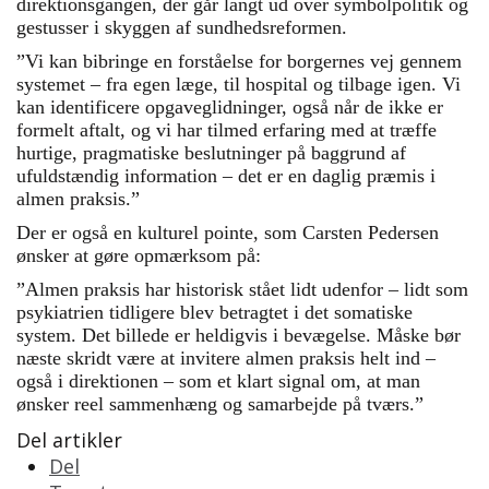
direktionsgangen, der går langt ud over symbolpolitik og
gestusser i skyggen af sundhedsreformen.
”Vi kan bibringe en forståelse for borgernes vej gennem
systemet – fra egen læge, til hospital og tilbage igen. Vi
kan identificere opgaveglidninger, også når de ikke er
formelt aftalt, og vi har tilmed erfaring med at træffe
hurtige, pragmatiske beslutninger på baggrund af
ufuldstændig information – det er en daglig præmis i
almen praksis.”
Der er også en kulturel pointe, som Carsten Pedersen
ønsker at gøre opmærksom på:
”Almen praksis har historisk stået lidt udenfor – lidt som
psykiatrien tidligere blev betragtet i det somatiske
system. Det billede er heldigvis i bevægelse. Måske bør
næste skridt være at invitere almen praksis helt ind –
også i direktionen – som et klart signal om, at man
ønsker reel sammenhæng og samarbejde på tværs.”
Del artikler
Del