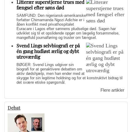
Litterær superstjerne trues med
fængsel efter søns død
SAMFUND: Den nigeriansk-amerikanske
forfatter Chimamanda Ngozi Adichie er i
åben konflikt med privathospitalet
Euracare i Lagos efter sønnens pludselige død. Sagen har
udviklet sig til et opslidende opgør om lægelig forsømmelse,
mangelfuld journalføring og trusler om fængsel.
Svend Lings selvbiografi er på
én gang hudløst ærlig og dybt
utroværdig
BØGER: Svend Lings udgiver sin
biografi for at genaktivere debatten om
aktiv dødshjælp, men han ender med at
skygge for sin legitime holdning og for et konstruktivt bidrag til
det svære etiske spørgsmål.
Flere artikler
Debat