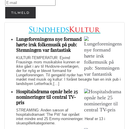
TILMELD
Lungeforeningens nye formand
hørte irsk folkemusik på pub:
Stemningen var fantastisk
KULTUR-TEMPERATUR: Ejvind
Frausings mors musikalske kunnen er
ikke gået i arv til Hvidovre-overlægen,
der for nylig er blevet formand for
Lungeforeningen. Til gengæld nyder han
mødet med musik og kultur: I foråret besøgte han en irsk pub i
landsbyen Letterfrack,[…]
Hospitalsdrama opnår hele 25
nomineringer til central TV-
pris
STREAMING: Anden sæson af
hospitalsdramaet ‘The Pitt’ har opnået
intet mindre end 25 Emmy-nomineringer. Heraf er 13 i
skuespillerkategorierne.