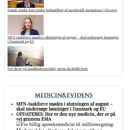
Dansk studie kan ændre behandling af tarmkræft-metastaser i leveren
MFN-taskforce mødes i slutningen af august – skal undersøge løsninger
i Danmark og EU
Det skete på sundhedsområdet, mens du holdt ferie
MFN-taskforce mødes i slutningen af august –
skal undersøge løsninger i Danmark og EU
OPDATERES: Her er den nye medicin, der er på
vej gennem EMA