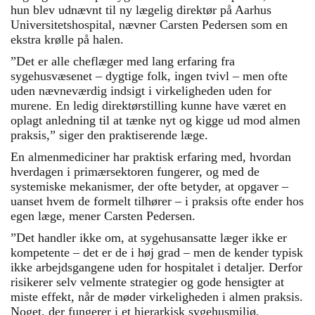
hun blev udnævnt til ny lægelig direktør på Aarhus
Universitetshospital, nævner Carsten Pedersen som en
ekstra krølle på halen.
”Det er alle cheflæger med lang erfaring fra
sygehusvæsenet – dygtige folk, ingen tvivl – men ofte
uden nævneværdig indsigt i virkeligheden uden for
murene. En ledig direktørstilling kunne have været en
oplagt anledning til at tænke nyt og kigge ud mod almen
praksis,” siger den praktiserende læge.
En almenmediciner har praktisk erfaring med, hvordan
hverdagen i primærsektoren fungerer, og med de
systemiske mekanismer, der ofte betyder, at opgaver –
uanset hvem de formelt tilhører – i praksis ofte ender hos
egen læge, mener Carsten Pedersen.
”Det handler ikke om, at sygehusansatte læger ikke er
kompetente – det er de i høj grad – men de kender typisk
ikke arbejdsgangene uden for hospitalet i detaljer. Derfor
risikerer selv velmente strategier og gode hensigter at
miste effekt, når de møder virkeligheden i almen praksis.
Noget, der fungerer i et hierarkisk sygehusmiljø,