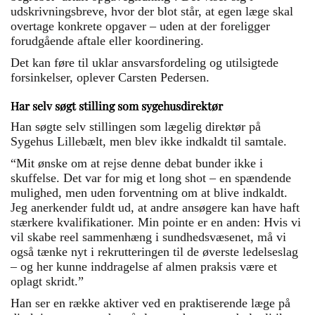
udskrivningsbreve, hvor der blot står, at egen læge skal
overtage konkrete opgaver – uden at der foreligger
forudgående aftale eller koordinering.
Det kan føre til uklar ansvarsfordeling og utilsigtede
forsinkelser, oplever Carsten Pedersen.
Har selv søgt stilling som sygehusdirektør
Han søgte selv stillingen som lægelig direktør på
Sygehus Lillebælt, men blev ikke indkaldt til samtale.
“Mit ønske om at rejse denne debat bunder ikke i
skuffelse. Det var for mig et long shot – en spændende
mulighed, men uden forventning om at blive indkaldt.
Jeg anerkender fuldt ud, at andre ansøgere kan have haft
stærkere kvalifikationer. Min pointe er en anden: Hvis vi
vil skabe reel sammenhæng i sundhedsvæsenet, må vi
også tænke nyt i rekrutteringen til de øverste ledelseslag
– og her kunne inddragelse af almen praksis være et
oplagt skridt.”
Han ser en række aktiver ved en praktiserende læge på