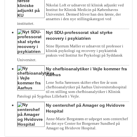
Nikolai Loft er udnævnt til klinisk adjunkt ved
Institut for Klinisk Medicin på Københavns
Universitet. Dermed bliver han den første, der
ansættes i den nye stillingskategori ved
instituttet.
Nyt SDU-professorat skal styrke
recovery i psykiatrien
Stine Bjerrum Møller er udnævnt til professor i
klinisk psykologi og recovery i psykiatrisk
praksis ved Institut for Psykologi på Syddansk
Universitet.
Ny chefbioanalytiker i Vejle kommer fra
Aarhus
Lene Sofia Sørensen skifter efter fire år som
chefbioanalytiker på Aarhus Universitetshospital
til en stilling som chefbioanalytiker i Klinisk
Patologi på Sygehus Lillebælt i Vejle.
Ny centerchef på Amager og Hvidovre
Hospital
Anne-Marie Bergstrøm er udpeget som centerchef
for det nye Center for Borgernær Sundhed på
Amager og Hvidovre Hospital.