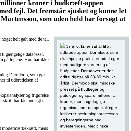
millioner kroner i hudkræft-appen
ed fejl. Det fremstår sjusket og kunne let
h Mårtensson, som uden held har forsøgt at
noget helt galt med de tal,
37 mio. kr. er sat af til at
udbrede appen Dermloop, som
t tilgængelige databaser.
skal hjælpe praktiserende læger
m på fejlene. Hun har ikke
med hurtigere vurdering af
hudpletter. Derudover er der
løsning Dermloop, som gør
driftsudgifter på 60-80 mio. kr.
ner til udbredelsen af
årligt. Dermloop skal mindske
presset på hudlæger og
iopsianalyser og frigørelse
patologer og spare millioner af
krift har fået indsigt i.
kroner, men lægefaglige
organisationer og speciallæger
kritiserer beslutningsprocessen
og beregningerne bag
investeringen. Medicinske
året modermærkekræft, mens