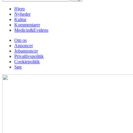
Hjem
Nyheder
Kultur
Kommentarer
Medicin&Evidens
Om os
Annoncer
Jobannoncer
Privatlivspolitik
Cookiepolitik
Søg