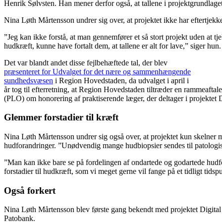
Henrik Sølvsten. Han mener derfor også, at tallene i projektgrundlaget 
Nina Løth Mårtensson undrer sig over, at projektet ikke har eftertjekke
”Jeg kan ikke forstå, at man gennemfører et så stort projekt uden at 
hudkræft, kunne have fortalt dem, at tallene er alt for lave,” siger hun.
Det var blandt andet disse fejlbehæftede tal, der blev
præsenteret for Udvalget for det nære og sammenhængende
sundhedsvæsen
i Region Hovedstaden, da udvalget i april i
år tog til efterretning, at Region Hovedstaden tiltræder en rammeaft
(PLO) om honorering af praktiserende læger, der deltager i projektet 
Glemmer forstadier til kræft
Nina Løth Mårtensson undrer sig også over, at projektet kun skelner
hudforandringer. ”Unødvendig mange hudbiopsier sendes til patologisk
”Man kan ikke bare se på fordelingen af ondartede og godartede hudfor
forstadier til hudkræft, som vi meget gerne vil fange på et tidligt tids
Også forkert
Nina Løth Mårtensson blev første gang bekendt med projektet Digital 
Patobank.