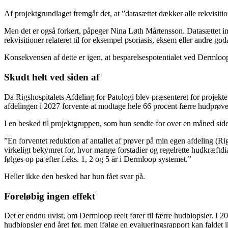
Af projektgrundlaget fremgår det, at ”datasættet dækker alle rekvisiti
Men det er også forkert, påpeger Nina Løth Mårtensson. Datasættet inkl
rekvisitioner relateret til for eksempel psoriasis, eksem eller andre god
Konsekvensen af dette er igen, at besparelsespotentialet ved Dermloop bl
Skudt helt ved siden af
Da Rigshospitalets Afdeling for Patologi blev præsenteret for projekt
afdelingen i 2027 forvente at modtage hele 66 procent færre hudprøv
I en besked til projektgruppen, som hun sendte for over en måned sid
”En forventet reduktion af antallet af prøver på min egen afdeling (Ri
virkeligt bekymret for, hvor mange forstadier og regelrette hudkræftdia
følges op på efter f.eks. 1, 2 og 5 år i Dermloop systemet.”
Heller ikke den besked har hun fået svar på.
Foreløbig ingen effekt
Det er endnu uvist, om Dermloop reelt fører til færre hudbiopsier. I 202
hudbiopsier end året før, men ifølge en evalueringsrapport kan faldet