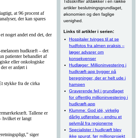
Tidsskrifter afdækker i en række
artikler beslutningsgrundlaget,
agtigt, at 96 procent af
økonomien og den faglige
 analyser, der kan spares
uenighed.
Links til artikler i serien:
et noget andet end det, der
Hospitaler tvinges til at se
hudfotos fra almen praksis –
non-melanom hudkræft – det
læger advarer om
n patienter behandlet af
konsekvenser
giske eller onkologiske
Hudlæger: Millioninvestering i
der er anført i
hudkræft-app bygger på
beregninger, der er helt ude i
t stykke fra de cirka
hampen
Graverende fejl i grundlaget
for offentlig millioninvestering i
hudkræft-app
Klumme: God idé, virkelig
dermærkekræft. Tallene er
dårlig udførelse – endnu et
 hvilket er langt
selvmål fra regionerne
Specialister i hudkræft blev
retningspligt,” siger
ikke spurgt, før millionprojekt