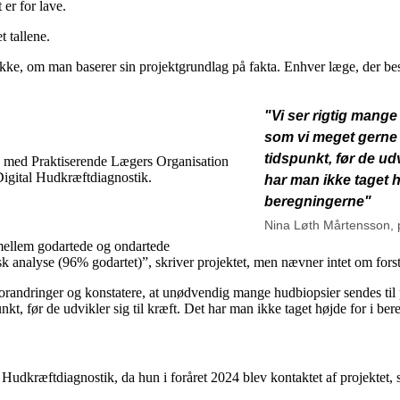
er for lave.
t tallene.
tjekke, om man baserer sin projektgrundlag på fakta. Enhver læge, der b
"Vi ser rigtig mange 
som vi meget gerne vi
tidspunkt, før de udvi
ale med Praktiserende Lægers Organisation
Digital Hudkræftdiagnostik.
har man ikke taget h
beregningerne"
Nina Løth Mårtensson, 
 mellem godartede og ondartede
 analyse (96% godartet)”, skriver projektet, men nævner intet om forst
andringer og konstatere, at unødvendig mange hudbiopsier sendes til pat
punkt, før de udvikler sig til kræft. Det har man ikke taget højde for i 
Hudkræftdiagnostik, da hun i foråret 2024 blev kontaktet af projektet,