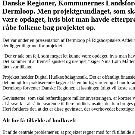
Danske Regioner, Kommunernes Landsforeni
Dermloop. Men projektgrundlaget, som skal
være opdaget, hvis blot man havde efterprø
råbe folkene bag projektet op.
Det var under en præsentation af Dermloop på Rigshospitalets Afdeling 
der ligger til grund for projektet.
”Der er tale om fejl, som meget let kunne være opdaget, hvis man havde e
Det kommer til at fremstå sjusket og useriøst,” siger Nina Løth Mårt
fået svar tilbage.
Projektet hedder Digital Hudkræftdiagnostik. Det er offentligt finansi
det muligt for praktiserende læger at få en hurtig vurdering af hudfora
Dermloop forventer Danske Regioner, at løsningen årligt vil koste samf
Gevinsterne, som skal retfærdiggøre millioninvesteringen, er kortere v
af årsværk – altså tid svarende til flere fuldtidsansatte, der kan bruge
Heri forklares det, at det er disse gevinster, der overhovedet berettiger
Alt for få tilfælde af hudkræft
Et af de centrale problemer er, at projektet regner med for få tilfæl