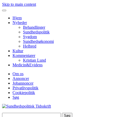
Skip to main content
Hjem
Nyheder
Behandlinger
Sundhedspolitik
Sygdom
Sundhedsøkonomi
Helbred
Kultur
Kommentarer
Kristian Lund
Medicin&Evidens
Om os
Annoncer
Jobannoncer
Privatlivspolitik
Cookiepolitik
Søg