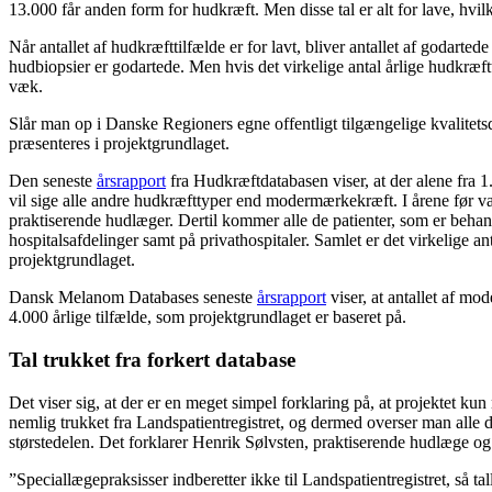
13.000 får anden form for hudkræft. Men disse tal er alt for lave, h
Når antallet af hudkræfttilfælde er for lavt, bliver antallet af godarted
hudbiopsier er godartede. Men hvis det virkelige antal årlige hudkræftt
væk.
Slår man op i Danske Regioners egne offentligt tilgængelige kvalitet
præsenteres i projektgrundlaget.
Den seneste
årsrapport
fra Hudkræftdatabasen viser, at der alene fra 1
vil sige alle andre hudkræfttyper end modermærkekræft. I årene før v
praktiserende hudlæger. Dertil kommer alle de patienter, som er behan
hospitalsafdelinger samt på privathospitaler. Samlet er det virkelige an
projektgrundlaget.
Dansk Melanom Databases seneste
årsrapport
viser, at antallet af m
4.000 årlige tilfælde, som projektgrundlaget er baseret på.
Tal trukket fra forkert database
Det viser sig, at der er en meget simpel forklaring på, at projektet k
nemlig trukket fra Landspatientregistret, og dermed overser man alle d
størstedelen. Det forklarer Henrik Sølvsten, praktiserende hudlæge 
”Speciallægepraksisser indberetter ikke til Landspatientregistret, så ta