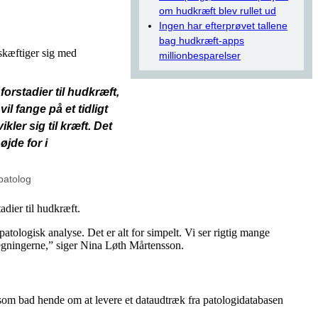
om hudkræft blev rullet ud
Ingen har efterprøvet tallene
bag hudkræft-apps
eskæftiger sig med
millionbesparelser
forstadier til hudkræft,
l fange på et tidligt
kler sig til kræft. Det
øjde for i
patolog
adier til hudkræft.
ologisk analyse. Det er alt for simpelt. Vi ser rigtig mange
beregningerne,” siger Nina Løth Mårtensson.
 som bad hende om at levere et dataudtræk fra patologidatabasen