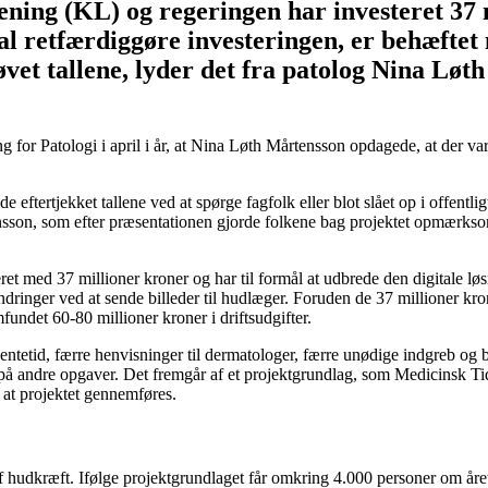
ng (KL) og regeringen har investeret 37 
 retfærdiggøre investeringen, er behæftet m
vet tallene, lyder det fra patolog Nina Løt
for Patologi i april i år, at Nina Løth Mårtensson opdagede, at der var 
ftertjekket tallene ved at spørge fagfolk eller blot slået op i offentlig
ensson, som efter præsentationen gjorde folkene bag projektet opmærkso
eret med 37 millioner kroner og har til formål at udbrede den digitale 
ndringer ved at sende billeder til hudlæger. Foruden de 37 millioner kro
undet 60-80 millioner kroner i driftsudgifter.
entetid, færre henvisninger til dermatologer, færre unødige indgreb og b
s på andre opgaver. Det fremgår af et projektgrundlag, som Medicinsk Tidss
, at projektet gennemføres.
de af hudkræft. Ifølge projektgrundlaget får omkring 4.000 personer om 