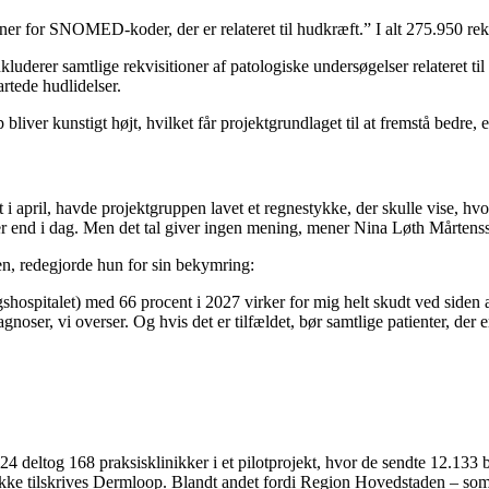
oner for SNOMED-koder, der er relateret til hudkræft.” I alt 275.950 rek
uderer samtlige rekvisitioner af patologiske undersøgelser relateret til
artede hudlidelser.
iver kunstigt højt, hvilket får projektgrundlaget til at fremstå bedre, e
et i april, havde projektgruppen lavet et regnestykke, der skulle vise,
er end i dag. Men det tal giver ingen mening, mener Nina Løth Mårtens
en, redegjorde hun for sin bekymring:
gshospitalet) med 66 procent i 2027 virker for mig helt skudt ved siden
gnoser, vi overser. Og hvis det er tilfældet, bør samtlige patienter, der
4 deltog 168 praksisklinikker i et pilotprojekt, hvor de sendte 12.133 bil
 ikke tilskrives Dermloop. Blandt andet fordi Region Hovedstaden – som 