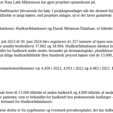
vilket Nina Løth Mårtensson har gjort projektet opmærksom på.
e hudbiopsier tilsvarende for højt. I projektgrundlaget står der dermed fejl
ilfælde er langt højere, end projektet antager, så er der færre godartede
sdatabaser, Hudkræftdatabasen og Dansk Melanom Database, er billedet 
. juli 2023 til 30. juni 2024 blev registreret 41.357 tumorer af typen 
ar antallet henholdsvis 37.802 og 34.994. Hudkræftdatabasen dækker ku
dlet for hudkræft andre steder, herunder på dermatologiske, plastikkirur
tal årlige hudkræfttilfælde flere hundrede procent højere end de 13.000, 
odermærkekræfttumorer var 4.450 i 2023, 4.951 i 2022 og 4.483 i 2021. E
un når frem til 13.000 tilfælde af anden hudkræft og 4.000 tilfælde af mo
e patienter, som er behandlet for hudkræft hos praktiserende hudlæger –
og formand for Hudkræftdatabasen.
llene derfra er fra sygehusene og eventuelt privathospitaler, der har indbe