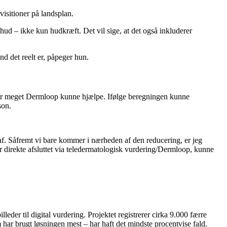
visitioner på landsplan.
 hud – ikke kun hudkræft. Det vil sige, at det også inkluderer
nd det reelt er, påpeger hun.
 hvor meget Dermloop kunne hjælpe. Ifølge beregningen kunne
son.
 af. Såfremt vi bare kommer i nærheden af den reducering, er jeg
 er direkte afsluttet via teledermatologisk vurdering/Dermloop, kunne
leder til digital vurdering. Projektet registrerer cirka 9.000 færre
har brugt løsningen mest – har haft det mindste procentvise fald.