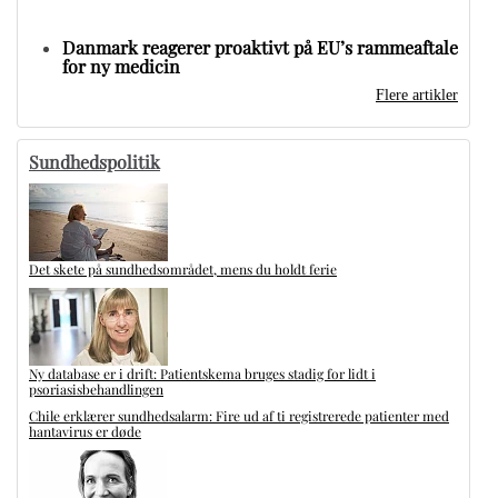
Danmark reagerer proaktivt på EU’s rammeaftale
for ny medicin
Flere artikler
Sundhedspolitik
Det skete på sundhedsområdet, mens du holdt ferie
Ny database er i drift: Patientskema bruges stadig for lidt i
psoriasisbehandlingen
Chile erklærer sundhedsalarm: Fire ud af ti registrerede patienter med
hantavirus er døde