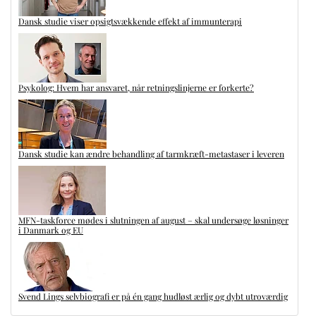
Dansk studie viser opsigtsvækkende effekt af immunterapi
Psykolog: Hvem har ansvaret, når retningslinjerne er forkerte?
Dansk studie kan ændre behandling af tarmkræft-metastaser i leveren
MFN-taskforce mødes i slutningen af august – skal undersøge løsninger
i Danmark og EU
Svend Lings selvbiografi er på én gang hudløst ærlig og dybt utroværdig