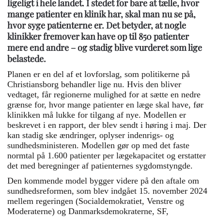
ligeligt i hele landet. I stedet for bare at tælle, hvor
mange patienter en klinik har, skal man nu se på,
hvor syge patienterne er. Det betyder, at nogle
klinikker fremover kan have op til 850 patienter
mere end andre – og stadig blive vurderet som lige
belastede.
Planen er en del af et lovforslag, som politikerne på
Christiansborg behandler lige nu. Hvis den bliver
vedtaget, får regionerne mulighed for at sætte en nedre
grænse for, hvor mange patienter en læge skal have, før
klinikken må lukke for tilgang af nye. Modellen er
beskrevet i en rapport, der blev sendt i høring i maj. Der
kan stadig ske ændringer, oplyser indenrigs- og
sundhedsministeren. Modellen gør op med det faste
normtal på 1.600 patienter per lægekapacitet og erstatter
det med beregninger af patienternes sygdomstyngde.
Den kommende model bygger videre på den aftale om
sundhedsreformen, som blev indgået 15. november 2024
mellem regeringen (Socialdemokratiet, Venstre og
Moderaterne) og Danmarksdemokraterne, SF,