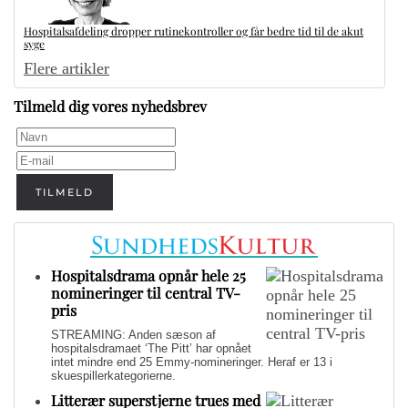
Hospitalsafdeling dropper rutinekontroller og får bedre tid til de akut
syge
Flere artikler
Tilmeld dig vores nyhedsbrev
TILMELD
Hospitalsdrama opnår hele 25
nomineringer til central TV-
pris
STREAMING: Anden sæson af
hospitalsdramaet ‘The Pitt’ har opnået
intet mindre end 25 Emmy-nomineringer. Heraf er 13 i
skuespillerkategorierne.
Litterær superstjerne trues med