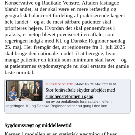
Konservative og Radikale Venstre. Aftalen fastlagde
blandt andet, at der skal være en mere retfærdig og
geografisk balanceret fordeling af praktiserende læger i
hele landet – og at de mest sårbare patienter skal
prioriteres højere. Hvordan det skal gennemføres i
praksis, er netop blevet præciseret i en aftale, som
regeringen indgik med KL og Danske Regioner søndag
25. maj. Her fremgår det, at regionerne fra 1. juli 2025
skal bruge den nationale model til at beregne, hvor
mange patienter en klinik som minimum skal have – og
at patienternes sygdomstyngde nu skal erstatte det gamle
faste normtal.
SUNDHEDSPOLITIK
| MANDAG, 26. MAJ 2025 07:08
Stor forårsaftale skyder arbejdet med
sundhedsreformen i gang
En ny og omfattende forårsaftale mellem
regeringen, KL og Danske Regioner sætter nu gang i den kon
Sygdomsvægt og middellevetid
Kernen i modellen er en statistisk vægtning af hver