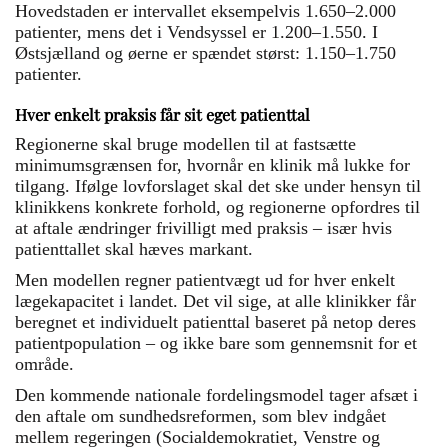
Hovedstaden er intervallet eksempelvis 1.650–2.000
patienter, mens det i Vendsyssel er 1.200–1.550. I
Østsjælland og øerne er spændet størst: 1.150–1.750
patienter.
Hver enkelt praksis får sit eget patienttal
Regionerne skal bruge modellen til at fastsætte
minimumsgrænsen for, hvornår en klinik må lukke for
tilgang. Ifølge lovforslaget skal det ske under hensyn til
klinikkens konkrete forhold, og regionerne opfordres til
at aftale ændringer frivilligt med praksis – især hvis
patienttallet skal hæves markant.
Men modellen regner patientvægt ud for hver enkelt
lægekapacitet i landet. Det vil sige, at alle klinikker får
beregnet et individuelt patienttal baseret på netop deres
patientpopulation – og ikke bare som gennemsnit for et
område.
Den kommende nationale fordelingsmodel tager afsæt i
den aftale om sundhedsreformen, som blev indgået
mellem regeringen (Socialdemokratiet, Venstre og