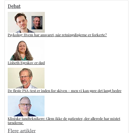
Debat
Psykolog: Hvem har ansvaret, når retningslinjerne er forkerte?
Lisbeth Egeskov er død
De fleste PSA-test er inden for skiven – men vi kan gøre det langt bedre
Kliniske tandteknikere: Glem ikke de patienter, der allerede har mistet
tænderne
Flere artikler