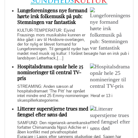
Lungeforeningens nye formand
hørte irsk folkemusik på pub:
Stemningen var fantastisk
KULTUR-TEMPERATUR: Ejvind
Frausings mors musikalske kunnen er
ikke gået i arv til Hvidovre-overlægen,
der for nylig er blevet formand for
Lungeforeningen. Til gengæld nyder han
mødet med musik og kultur: I foråret besøgte han en irsk pub i
landsbyen Letterfrack,[…]
Hospitalsdrama opnår hele 25
nomineringer til central TV-
pris
STREAMING: Anden sæson af
hospitalsdramaet ‘The Pitt’ har opnået
intet mindre end 25 Emmy-nomineringer. Heraf er 13 i
skuespillerkategorierne.
Litterær superstjerne trues med
fængsel efter søns død
SAMFUND: Den nigeriansk-amerikanske
forfatter Chimamanda Ngozi Adichie er i
åben konflikt med privathospitalet
Euracare i Lagos efter sønnens pludselige død. Sagen har