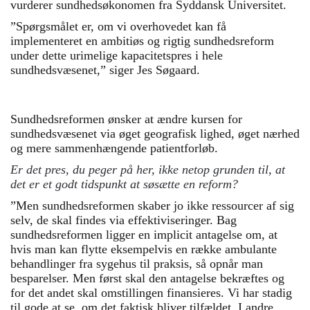
vurderer sundhedsøkonomen fra Syddansk Universitet.
”Spørgsmålet er, om vi overhovedet kan få
implementeret en ambitiøs og rigtig sundhedsreform
under dette urimelige kapacitetspres i hele
sundhedsvæsenet,” siger Jes Søgaard.
Sundhedsreformen ønsker at ændre kursen for
sundhedsvæsenet via øget geografisk lighed, øget nærhed
og mere sammenhængende patientforløb.
Er det pres, du peger på her, ikke netop grunden til, at
det er et godt tidspunkt at søsætte en reform?
”Men sundhedsreformen skaber jo ikke ressourcer af sig
selv, de skal findes via effektiviseringer. Bag
sundhedsreformen ligger en implicit antagelse om, at
hvis man kan flytte eksempelvis en række ambulante
behandlinger fra sygehus til praksis, så opnår man
besparelser. Men først skal den antagelse bekræftes og
for det andet skal omstillingen finansieres. Vi har stadig
til gode at se, om det faktisk bliver tilfældet. I andre