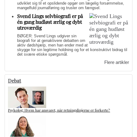
udviklet sig til et opslidende opgør om lægelig forsømmelse,
mangelfuld journalføring og trusler om fængsel.
Svend Lings selvbiografi er på
én gang hudløst ærlig og dybt
utroværdig
BØGER: Svend Lings udgiver sin
biografi for at genaktivere debatten om
aktiv dødshjælp, men han ender med at
skygge for sin legitime holdning og for et konstruktivt bidrag til
det svære etiske spørgsmål.
Flere artikler
Debat
Psykolog: Hvem har ansvaret, når retningslinjerne er forkerte?