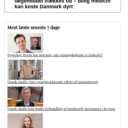
lægemiddel trækkes ud – billig medicin
kan koste Danmark dyrt
Mest læste seneste 7 dage
Psykolog: Hvem har ansvaret, når retningslinjerne er forkerte?
Dansk studie viser opsigtsvækkende effekt af immunterapi
Dansk studie kan ændre behandling af tarmkræft-metastaser i leveren