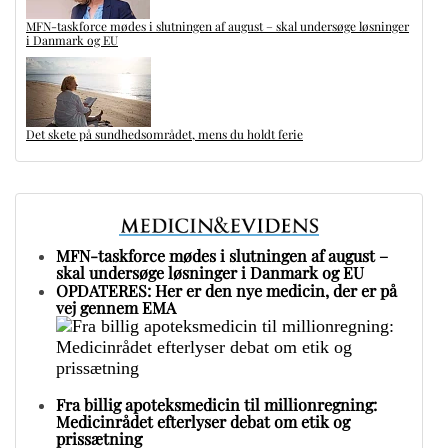
MFN-taskforce mødes i slutningen af august – skal undersøge løsninger
i Danmark og EU
Det skete på sundhedsområdet, mens du holdt ferie
MFN-taskforce mødes i slutningen af august –
skal undersøge løsninger i Danmark og EU
OPDATERES: Her er den nye medicin, der er på
vej gennem EMA
Fra billig apoteksmedicin til millionregning:
Medicinrådet efterlyser debat om etik og
prissætning