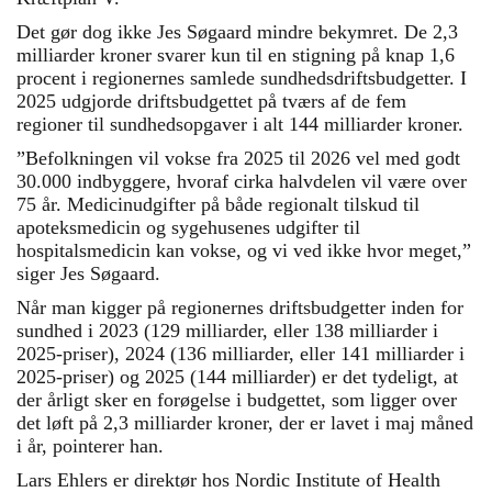
Det gør dog ikke Jes Søgaard mindre bekymret. De 2,3
milliarder kroner svarer kun til en stigning på knap 1,6
procent i regionernes samlede sundhedsdriftsbudgetter. I
2025 udgjorde driftsbudgettet på tværs af de fem
regioner til sundhedsopgaver i alt 144 milliarder kroner.
”Befolkningen vil vokse fra 2025 til 2026 vel med godt
30.000 indbyggere, hvoraf cirka halvdelen vil være over
75 år. Medicinudgifter på både regionalt tilskud til
apoteksmedicin og sygehusenes udgifter til
hospitalsmedicin kan vokse, og vi ved ikke hvor meget,”
siger Jes Søgaard.
Når man kigger på regionernes driftsbudgetter inden for
sundhed i 2023 (129 milliarder, eller 138 milliarder i
2025-priser), 2024 (136 milliarder, eller 141 milliarder i
2025-priser) og 2025 (144 milliarder) er det tydeligt, at
der årligt sker en forøgelse i budgettet, som ligger over
det løft på 2,3 milliarder kroner, der er lavet i maj måned
i år, pointerer han.
Lars Ehlers er direktør hos Nordic Institute of Health