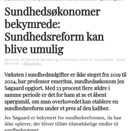
Sundhedsøkonomer
bekymrede:
Sundhedsreform kan
blive umulig
Skrevet af Henrik Reinberg Simonsen den
11. november 2025
.
Skrevet i
Økonomi
.
Væksten i sundhedsudgifter er ikke steget fra 2019 til
2024, har professor emeritus, sundhedsøkonom Jes
Søgaard opgjort. Med 23 procent flere ældre i
samme periode er det for ham at se et åbent
spørgsmål, om man overhovedet kan etablere en
sundhedsreform under et pres af den kaliber.
Jes Søgaard er bekymret for sundhedsreformen, da han
ikke oplever, der bliver tilført tilstrækkelige midler til
sundhedsvæsnet.