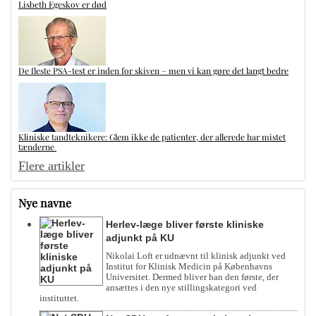
Lisbeth Egeskov er død
De fleste PSA-test er inden for skiven – men vi kan gøre det langt bedre
Kliniske tandteknikere: Glem ikke de patienter, der allerede har mistet
tænderne
Flere artikler
Nye navne
Herlev-læge bliver første kliniske
adjunkt på KU
Nikolai Loft er udnævnt til klinisk adjunkt ved
Institut for Klinisk Medicin på Københavns
Universitet. Dermed bliver han den første, der
ansættes i den nye stillingskategori ved
instituttet.