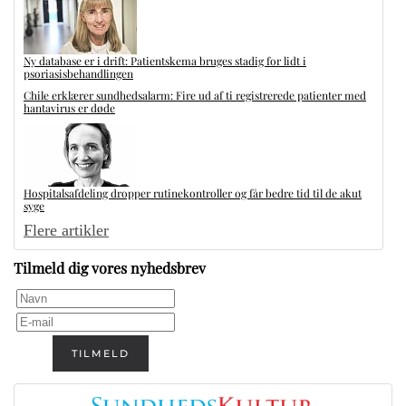
Ny database er i drift: Patientskema bruges stadig for lidt i
psoriasisbehandlingen
Chile erklærer sundhedsalarm: Fire ud af ti registrerede patienter med
hantavirus er døde
Hospitalsafdeling dropper rutinekontroller og får bedre tid til de akut
syge
Flere artikler
Tilmeld dig vores nyhedsbrev
TILMELD