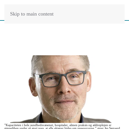
Skip to main content
”Kapaciteten i hele sundhedsvæsenet, hospitaler, almen praksis og ældreplejen er
simpelthen under så stort pres, at alle aktører bides om ressourcerne,” siger Jes Søgaard.