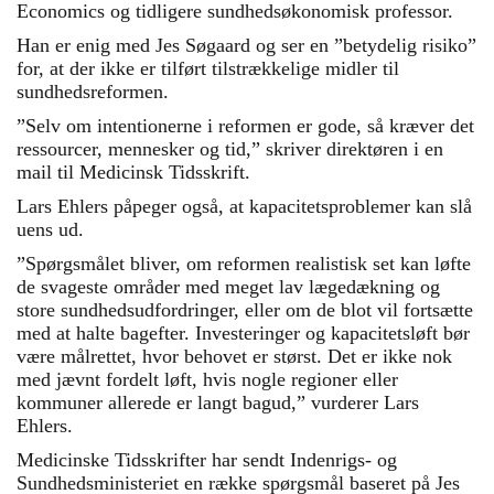
Economics og tidligere sundhedsøkonomisk professor.
Han er enig med Jes Søgaard og ser en ”betydelig risiko”
for, at der ikke er tilført tilstrækkelige midler til
sundhedsreformen.
”Selv om intentionerne i reformen er gode, så kræver det
ressourcer, mennesker og tid,” skriver direktøren i en
mail til Medicinsk Tidsskrift.
Lars Ehlers påpeger også, at kapacitetsproblemer kan slå
uens ud.
”Spørgsmålet bliver, om reformen realistisk set kan løfte
de svageste områder med meget lav lægedækning og
store sundhedsudfordringer, eller om de blot vil fortsætte
med at halte bagefter. Investeringer og kapacitetsløft bør
være målrettet, hvor behovet er størst. Det er ikke nok
med jævnt fordelt løft, hvis nogle regioner eller
kommuner allerede er langt bagud,” vurderer Lars
Ehlers.
Medicinske Tidsskrifter har sendt Indenrigs- og
Sundhedsministeriet en række spørgsmål baseret på Jes