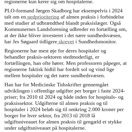
regionerne kun kerer sig om hospitalerne.
PLO-formand Jørgen Skadborg har eksempelvis i 2024
talt om en
nedprioritering
af almen praksis i forbindelse
med studier af udbrændthed blandt praksislæger. Også
Kommunernes Landsforening udbreder en fortælling om,
at der ikke bliver investeret i det nære sundhedsvæsen,
har Jes Søgaard tidligere
skrevet
i Sundhedsmonitor.
Regionerne har mest øje for deres hospitaler og
behandler praksis-sektoren stedmoderligt, er
fortællingen, han ofte hører. Men professoren påpeger, at
regionerne faktisk hidtil har fordelt sol og vind lige
mellem hospitaler og det nære sundhedsvæsen.
Han har for Medicinske Tidsskrifter gennemgået
udviklingen i offentlige udgifter per borger i faste 2024-
priser; fra 2010 til 2024 og både inden for hospitals- og
praksissektor. Udgifterne til almen praksis og til
hospitaler i 2024 beløb sig til omkring 2.000 kroner per
borger for hver sektor, fra 2013 til 2018 lå
udgiftsniveauet for almen praksis til gengæld et stykke
under udgiftsniveauet på hospitalerne.