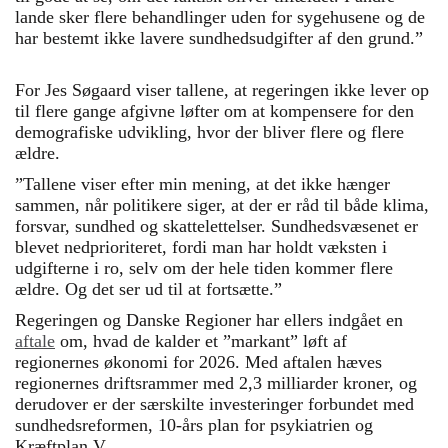
lande sker flere behandlinger uden for sygehusene og de
har bestemt ikke lavere sundhedsudgifter af den grund.”
For Jes Søgaard viser tallene, at regeringen ikke lever op
til flere gange afgivne løfter om at kompensere for den
demografiske udvikling, hvor der bliver flere og flere
ældre.
”Tallene viser efter min mening, at det ikke hænger
sammen, når politikere siger, at der er råd til både klima,
forsvar, sundhed og skattelettelser. Sundhedsvæsenet er
blevet nedprioriteret, fordi man har holdt væksten i
udgifterne i ro, selv om der hele tiden kommer flere
ældre. Og det ser ud til at fortsætte.”
Regeringen og Danske Regioner har ellers indgået en
aftale
om, hvad de kalder et ”markant” løft af
regionernes økonomi for 2026. Med aftalen hæves
regionernes driftsrammer med 2,3 milliarder kroner, og
derudover er der særskilte investeringer forbundet med
sundhedsreformen, 10-års plan for psykiatrien og
Kræftplan V.