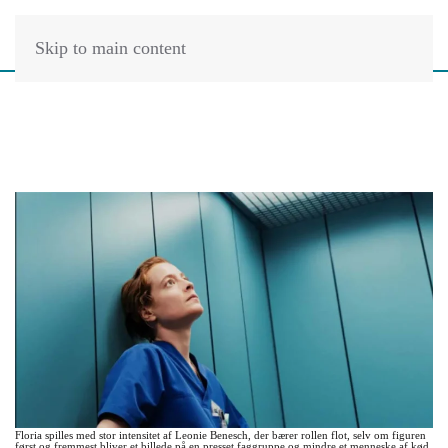
Skip to main content
Floria spilles med stor intensitet af Leonie Benesch, der bærer rollen flot, selv om figuren
først og fremmest bliver et billede på en presset faggruppe og mindre et menneske af kød