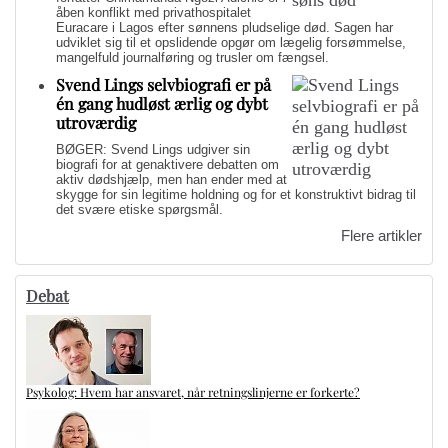
åben konflikt med privathospitalet
Euracare i Lagos efter sønnens pludselige død. Sagen har
udviklet sig til et opslidende opgør om lægelig forsømmelse,
mangelfuld journalføring og trusler om fængsel.
Svend Lings selvbiografi er på
én gang hudløst ærlig og dybt
utroværdig
BØGER: Svend Lings udgiver sin
biografi for at genaktivere debatten om
aktiv dødshjælp, men han ender med at
skygge for sin legitime holdning og for et konstruktivt bidrag til
det svære etiske spørgsmål.
Flere artikler
Debat
Psykolog: Hvem har ansvaret, når retningslinjerne er forkerte?