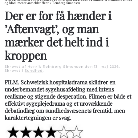
og blod, mener anmelder Henrik Reinberg Simonsen.
Der er for få hænder i
’Aftenvagt’, og man
mærker det helt ind i
kroppen
Skrevet af Henrik Reinberg Simonsen den
13. maj 2026
.
Skrevet i
Sundhed
.
FILM. Schweizisk hospitalsdrama skildrer en
underbemandet sygehusafdeling med intens
realisme og stigende desperation. Filmen er både et
effektivt sygeplejedrama og et urovækkende
debatindlæg om sundhedsvæsenets fremtid, men
karaktertegningen er svag.