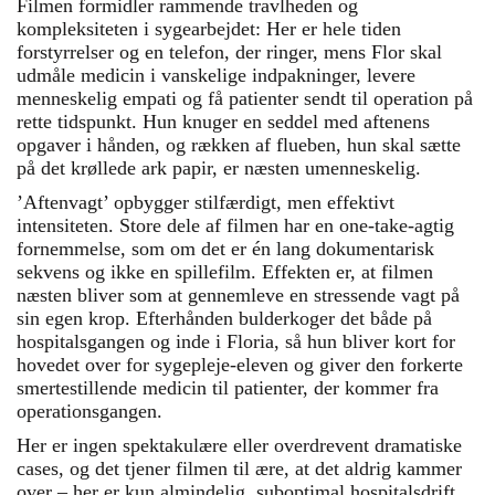
Filmen formidler rammende travlheden og
kompleksiteten i sygearbejdet: Her er hele tiden
forstyrrelser og en telefon, der ringer, mens Flor skal
udmåle medicin i vanskelige indpakninger, levere
menneskelig empati og få patienter sendt til operation på
rette tidspunkt. Hun knuger en seddel med aftenens
opgaver i hånden, og rækken af flueben, hun skal sætte
på det krøllede ark papir, er næsten umenneskelig.
’Aftenvagt’ opbygger stilfærdigt, men effektivt
intensiteten. Store dele af filmen har en one-take-agtig
fornemmelse, som om det er én lang dokumentarisk
sekvens og ikke en spillefilm. Effekten er, at filmen
næsten bliver som at gennemleve en stressende vagt på
sin egen krop. Efterhånden bulderkoger det både på
hospitalsgangen og inde i Floria, så hun bliver kort for
hovedet over for sygepleje-eleven og giver den forkerte
smertestillende medicin til patienter, der kommer fra
operationsgangen.
Her er ingen spektakulære eller overdrevent dramatiske
cases, og det tjener filmen til ære, at det aldrig kammer
over – her er kun almindelig, suboptimal hospitalsdrift.