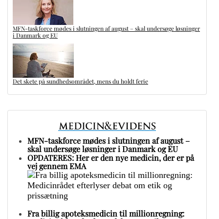
MFN-taskforce mødes i slutningen af august – skal undersøge løsninger
i Danmark og EU
Det skete på sundhedsområdet, mens du holdt ferie
MFN-taskforce mødes i slutningen af august –
skal undersøge løsninger i Danmark og EU
OPDATERES: Her er den nye medicin, der er på
vej gennem EMA
Fra billig apoteksmedicin til millionregning: