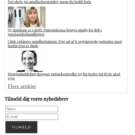
Det skete på sundhedsområdet, mens du holdt ferie
Ny database er i drift: Patientskema bruges stadig for lidt i
psoriasisbehandlingen
Chile erklærer sundhedsalarm: Fire ud af ti registrerede patienter med
hantavirus er døde
Hospitalsafdeling dropper rutinekontroller og får bedre tid til de akut
syge
Flere artikler
Tilmeld dig vores nyhedsbrev
TILMELD