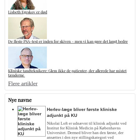
Lisbeth Egeskov er død
De fleste PSA-test er inden for skiven – men vi kan gøre det langt bedre
Kliniske tandteknikere: Glem ikke de patienter, der allerede har mistet
tænderne
Flere artikler
Nye navne
Herlev-læge bliver første kliniske
adjunkt på KU
Nikolai Loft er udnævnt til klinisk adjunkt ved
Institut for Klinisk Medicin på Københavns
Universitet. Dermed bliver han den første, der
ansættes i den nye stillingskategori ved