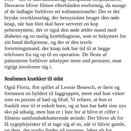
Desværre bliver filmen efterhånden ensformig, da mange
af de indlagte forbliver ret todimensionelle: Der er det
bryske overklasseløg, der hensynsløst bruger den røde
knap, når han blot skal have serveret en kop
pebermyntete, der er også den søde ældre mand med
diabetes og en mulig kræftdiagnose, som er bekymret for
sin hund derhjemme, og der er den travle
forretningsmand, der knap nok har tid til at lægge
telefonen fra sig op til en operation. De fleste af
patienterne forbliver arketyper mere end personer, man
rigtigt involverer sig i.
Realismen knækker til sidst
Også Floria, flot spillet af Leonie Benesch, er først og
fremmest en hyldest til faggruppen, mere end hun virker
som en person af kød og blod. Vi erfarer, at hun er
fraskilt mor til et enkelt barn, og at hun har købt sine nye
sko på udsalg, men hun er i fare for at blive et ciffer i
filmens samfundsdebatterende ærinde: Der bliver alt for
få sygeplejersker til at tage sig af os, når vi bliver gamle,
og dem, der stadig findes på gangene, løber alt for