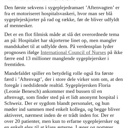
Den første sekvens i sygeplejedramaet ’Aftenvagten’ er
fra et motoriseret hospitalsvaskeri, hvor man ser blå
sygeplejeskjorter på rad og række, før de bliver udfyldt
af mennesker.
Det er en flot filmisk måde at slå det overordnede tema
an på: Hospitalet har skjorterne linet op, men mangler
mandskabet til at udfylde dem. På verdensplan lyder
prognosen ifølge
International Council of Nurses
på ikke
færre end 13 millioner manglende sygeplejersker i
fremtiden.
Mandefaldet spiller en betydelig rolle også fra første
færd i ’Aftenvagt’, der i store dele virker som om, at den
foregår i nedslidende realtid. Sygeplejersken Floria
(Leonie Benesch) ankommer med bussen til en
aftenvagt, som finder sted på et lidt anonymt hospital i
Schweiz. Der er sygdom blandt personalet, og hun
møder ind sammen med enkelt kollega, og begge bliver
aktiveret, nærmest inden de er trådt inden for. Der er
over 20 patienter, men kun to erfarne sygeplejersker og
en enkelt elev til at klare ærterne. Læger og portører