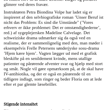
glimrer ved deres fravær.
Instruktøren Petra Biondina Volpe har ladet sig er
inspireret af den selvbiografiske roman ’Unser Beruf ist
nicht das Problem: Es sind die Umstände" (’Vores
erhverv er ikke problemet: Det er omstændighederne’,
red.) af sygeplejersken Madeline Calvelage. Det
schweiziske drama udmærker sig da også ved en
realisme, der er sammenlignelig med den, man møder i
eksempelvis Frelle Petersens sønderjyske sosu-drama
’Hjem kære hjem’. Vagten lægger ud med et grafisk
bleskifte på en senildement kvinde, mens utallige
patienter og pårørende afventer svar og hjælp med stort
og småt. Nogle vil gøre opmærksom på, at de skal have
IV-antibiotika, og der er også en pårørende til en
tidligere indlagt, som ringer og beder Floria om at lede
efter et par glemte læsebriller.
Stigende intensitet