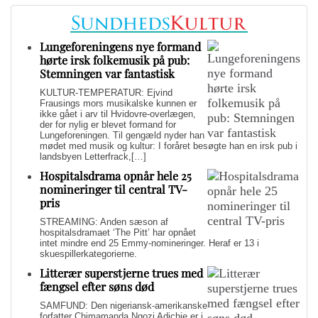
Lungeforeningens nye formand
hørte irsk folkemusik på pub:
Stemningen var fantastisk
KULTUR-TEMPERATUR: Ejvind
Frausings mors musikalske kunnen er
ikke gået i arv til Hvidovre-overlægen,
der for nylig er blevet formand for
Lungeforeningen. Til gengæld nyder han
mødet med musik og kultur: I foråret besøgte han en irsk pub i
landsbyen Letterfrack,[…]
Hospitalsdrama opnår hele 25
nomineringer til central TV-
pris
STREAMING: Anden sæson af
hospitalsdramaet ‘The Pitt’ har opnået
intet mindre end 25 Emmy-nomineringer. Heraf er 13 i
skuespillerkategorierne.
Litterær superstjerne trues med
fængsel efter søns død
SAMFUND: Den nigeriansk-amerikanske
forfatter Chimamanda Ngozi Adichie er i