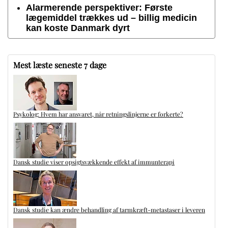
Alarmerende perspektiver: Første
lægemiddel trækkes ud – billig medicin
kan koste Danmark dyrt
Mest læste seneste 7 dage
Psykolog: Hvem har ansvaret, når retningslinjerne er forkerte?
Dansk studie viser opsigtsvækkende effekt af immunterapi
Dansk studie kan ændre behandling af tarmkræft-metastaser i leveren