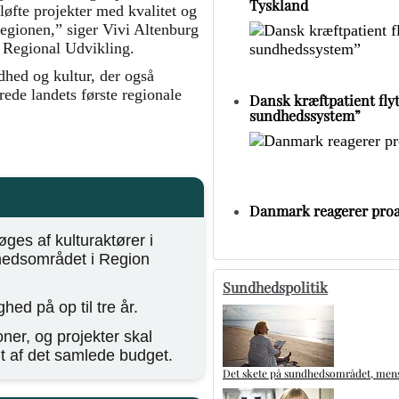
Tyskland
løfte projekter med kvalitet og
regionen,” siger Vivi Altenburg
 Regional Udvikling.
dhed og kultur, der også
rede landets første regionale
Dansk kræftpatient flytt
sundhedssystem”
Danmark reagerer proa
øges af kulturaktører i
hedsområdet i Region
Sundhedspolitik
hed på op til tre år.
er, og projekter skal
t af det samlede budget.
Det skete på sundhedsområdet, mens 