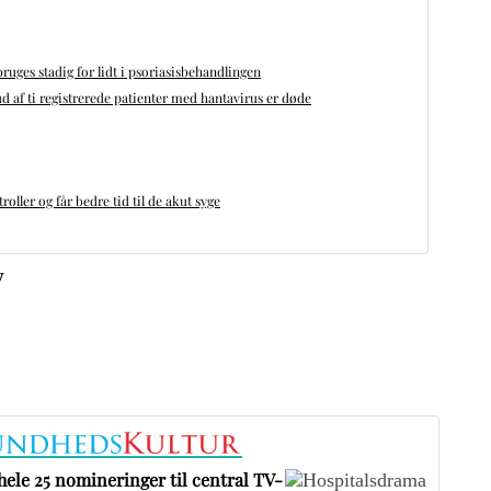
bruges stadig for lidt i psoriasisbehandlingen
d af ti registrerede patienter med hantavirus er døde
oller og får bedre tid til de akut syge
v
ele 25 nomineringer til central TV-