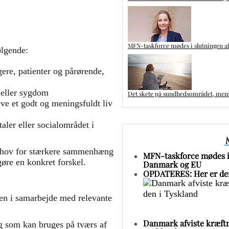
MFN-taskforce mødes i slutningen af
ølgende:
ere, patienter og pårørende,
 eller sygdom
Det skete på sundhedsområdet, mens 
eve et godt og meningsfuldt liv
er eller socialområdet i
behov for stærkere sammenhæng
MFN-taskforce mødes i 
øre en konkret forskel.
Danmark og EU
OPDATERES: Her er den
jen i samarbejde med relevante
Danmark afviste kræftm
og som kan bruges på tværs af