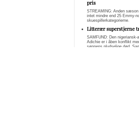
pris
STREAMING: Anden sæson af 
intet mindre end 25 Emmy-nom
skuespillerkategorierne.
Litterær superstjerne 
SAMFUND: Den nigeriansk-a
Adichie er i åben konflikt me
sønnens pludselige død. Sage
om lægelig forsømmelse, mang
Svend Lings selvbiograf
dybt utroværdig
BØGER: Svend Lings udgiver 
aktiv dødshjælp, men han end
og for et konstruktivt bidrag
Bliv underholdt og opl
fremragende streamin
STREAMING: Mangler du lidt u
Tidsskrifter har fundet de b
har alle scoret 5 ud af 6 stjer