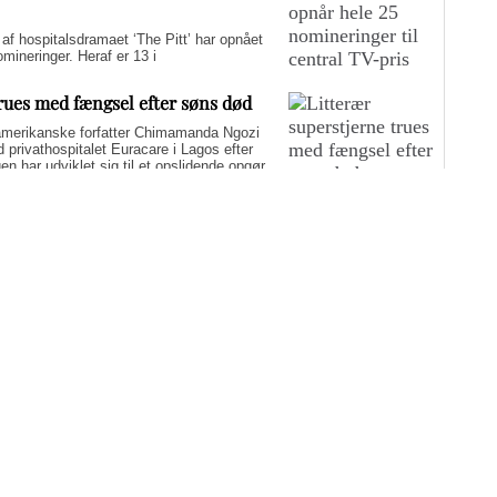
hospitalsdramaet ‘The Pitt’ har opnået
ineringer. Heraf er 13 i
trues med fængsel efter søns død
merikanske forfatter Chimamanda Ngozi
d privathospitalet Euracare i Lagos efter
n har udviklet sig til et opslidende opgør
elfuld journalføring og trusler om fængsel.
i er på én gang hudløst ærlig og
sin biografi for at genaktivere debatten om
er med at skygge for sin legitime holdning
 til det svære etiske spørgsmål.
yst i sommerferien: Fem
g-muligheder
nderholdning i ferien, der både oplyser og inspirerer? Medicinske
edst anmeldte film, TV-udsendelser og dokumentarer fra 2026. De
ner.
Flere artikler