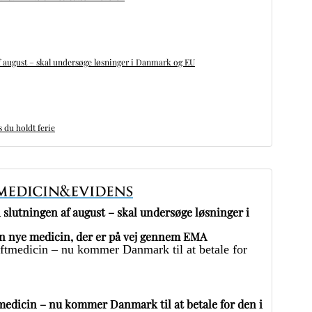
 august – skal undersøge løsninger i Danmark og EU
du holdt ferie
slutningen af august – skal undersøge løsninger i
 nye medicin, der er på vej gennem EMA
edicin – nu kommer Danmark til at betale for den i