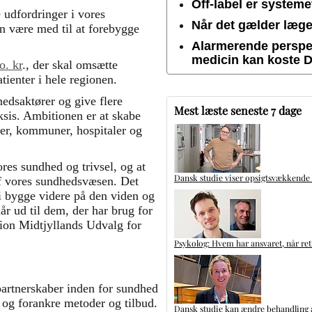
Off-label er system
e udfordringer i vores
Når det gælder lægem
an være med til at forebygge
Alarmerende perspek
medicin kan koste 
o. kr
., der skal omsætte
tienter i hele regionen.
edsaktører og give flere
Mest læste seneste 7 dage
ksis. Ambitionen er at skabe
er, kommuner, hospitaler og
ores sundhed og trivsel, og at
Dansk studie viser opsigtsvækkende
 af vores sundhedsvæsen. Det
 vi bygge videre på den viden og
når ud til dem, der har brug for
ion Midtjyllands Udvalg for
Psykolog: Hvem har ansvaret, når ret
 partnerskaber inden for sundhed
 og forankre metoder og tilbud.
Dansk studie kan ændre behandling a