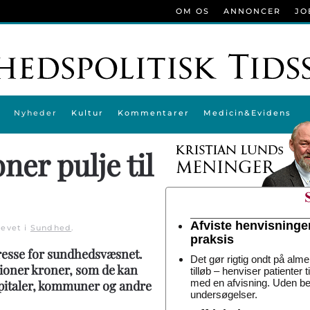
OM OS
ANNONCER
JO
Nyheder
Kultur
Kommentarer
Medicin&Evidens
ner pulje til
Afviste henvisninge
revet i
Sundhed
.
praksis
eresse for sundhedsvæsnet.
Det gør rigtig ondt på alme
llioner kroner, som de kan
tilløb – henviser patienter 
med en afvisning. Uden be
spitaler, kommuner og andre
undersøgelser.