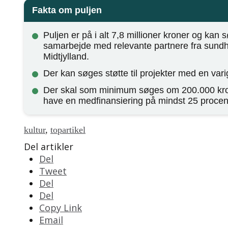
Fakta om puljen
Puljen er på i alt 7,8 millioner kroner og kan s
samarbejde med relevante partnere fra sund
Midtjylland.
Der kan søges støtte til projekter med en varig
Der skal som minimum søges om 200.000 kron
have en medfinansiering på mindst 25 procen
kultur
,
topartikel
Del artikler
Del
Tweet
Del
Del
Copy Link
Email