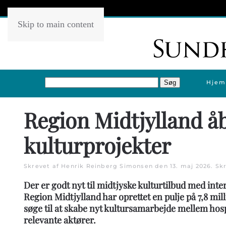
Skip to main content
Hjem
Region Midtjylland åb
kulturprojekter
Skrevet af Henrik Reinberg Simonsen den
13. maj 2026
. Sk
Der er godt nyt til midtjyske kulturtilbud med int
Region Midtjylland har oprettet en pulje på 7,8 mi
søge til at skabe nyt kultursamarbejde mellem ho
relevante aktører.