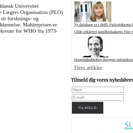
dansk Universitet
de Lægers Organisation (PLO)
it forsknings- og
ddannelse. Mahlerprisen er
Ny database er i drift: Patientskema 
sekretær for WHO fra 1973-
Chile erklærer sundhedsalarm: Fire u
Hospitalsafdeling dropper rutinekontr
Flere artikler
Tilmeld dig vores nyhedsbre
TILMELD