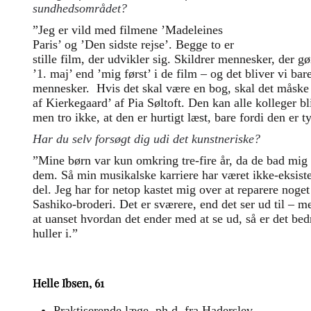
sundhedsområdet?
sundhedsf
kultur.
”Jeg er vild med filmene ’Madeleines
Paris’ og ’Den sidste rejse’. Begge to er
stille film, der udvikler sig. Skildrer mennesker, der g
’1. maj’ end ’mig først’ i de film – og det bliver vi bar
mennesker. Hvis det skal være en bog, skal det måske 
af Kierkegaard’ af Pia Søltoft. Den kan alle kolleger b
men tro ikke, at den er hurtigt læst, bare fordi den er t
Har du selv forsøgt dig udi det kunstneriske?
”Mine børn var kun omkring tre-fire år, da de bad mig
dem. Så min musikalske karriere har været ikke-eksiste
del. Jeg har for netop kastet mig over at reparere nog
Sashiko-broderi. Det er sværere, end det ser ud til – m
at uanset hvordan det ender med at se ud, så er det bedr
huller i.”
Helle Ibsen, 61
Praktiserende læge, ph.d. fra Haderslev