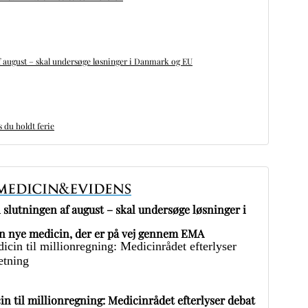
 august – skal undersøge løsninger i Danmark og EU
du holdt ferie
slutningen af august – skal undersøge løsninger i
 nye medicin, der er på vej gennem EMA
in til millionregning: Medicinrådet efterlyser debat