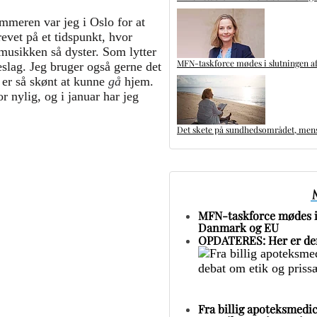
ommeren var jeg i Oslo for at
evet på et tidspunkt, hvor
 musikken så dyster. Som lytter
MFN-taskforce mødes i slutningen af
slag. Jeg bruger også gerne det
 er så skønt at kunne
gå
hjem.
 nylig, og i januar har jeg
Det skete på sundhedsområdet, mens 
MFN-taskforce mødes i 
Danmark og EU
OPDATERES: Her er den
-TEMPERATUR
litisk Tidsskrifts søstersite
Fra billig apoteksmedic
ltur udspørger centrale