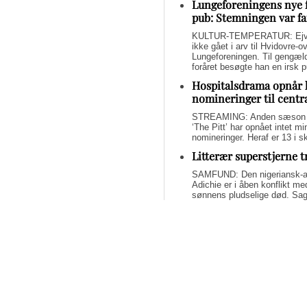
Lungeforeningens nye 
pub: Stemningen var fa
KULTUR-TEMPERATUR: Ejvin
ikke gået i arv til Hvidovre-o
Lungeforeningen. Til gengæl
foråret besøgte han en irsk 
Hospitalsdrama opnår 
nomineringer til centr
STREAMING: Anden sæson a
‘The Pitt’ har opnået intet 
nomineringer. Heraf er 13 i s
Litterær superstjerne 
SAMFUND: Den nigeriansk-a
Adichie er i åben konflikt me
sønnens pludselige død. Sage
om lægelig forsømmelse, mang
Svend Lings selvbiograf
dybt utroværdig
BØGER: Svend Lings udgiver 
aktiv dødshjælp, men han end
og for et konstruktivt bidrag