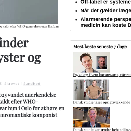
Off-label er system
Når det gælder lægem
Alarmerende perspek
medicin kan koste 
 opkaldt efter WHO-generalsekretær Halfdan
inder
Mest læste seneste 7 dage
yster og
Psykolog: Hvem har ansvaret, når ret
5
. Skrevet i
Sundhed
.
2025 vundet anerkendelse
pkaldt efter WHO-
Dansk studie viser opsigtsvækkende
r hun i Oslo for at høre en
senromantiske komponist
Dansk studie kan ændre behandling a