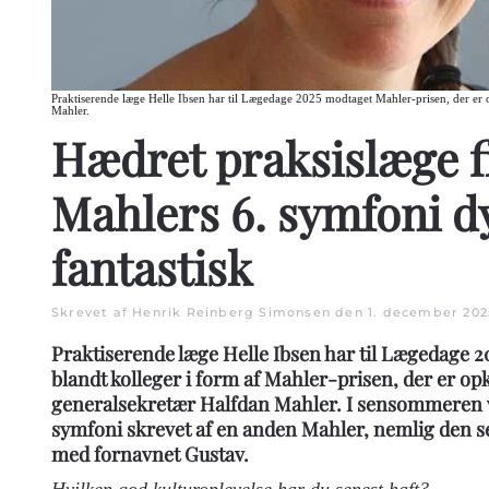
Praktiserende læge Helle Ibsen har til Lægedage 2025 modtaget Mahler-prisen, der er
Mahler.
Hædret praksislæge f
Mahlers 6. symfoni d
fantastisk
Skrevet af Henrik Reinberg Simonsen den
1. december 202
Praktiserende læge Helle Ibsen har til Lægedage 
blandt kolleger i form af Mahler-prisen, der er o
generalsekretær Halfdan Mahler. I sensommeren va
symfoni skrevet af en anden Mahler, nemlig den 
med fornavnet Gustav.