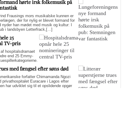
formand hørte irsk folkemusik på
ntastisk
d Frausings mors musikalske kunnen er
verlægen, der for nylig er blevet formand for
d nyder han mødet med musik og kultur: I
pub i landsbyen Letterfrack,[…]
hele 25
al TV-pris
f hospitalsdramaet
mindre end 25 Emmy-
kuespillerkategorierne.
trues med fængsel efter søns død
merikanske forfatter Chimamanda Ngozi
d privathospitalet Euracare i Lagos efter
n har udviklet sig til et opslidende opgør
elfuld journalføring og trusler om fængsel.
i er på én gang hudløst ærlig og
sin biografi for at genaktivere debatten om
er med at skygge for sin legitime holdning
 til det svære etiske spørgsmål.
Flere artikler