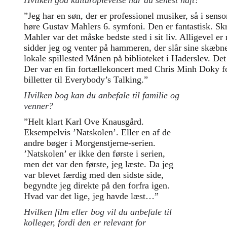
Hvilken god kulturoplevelse har du senest haft?
”Jeg har en søn, der er professionel musiker, så i sens
høre Gustav Mahlers 6. symfoni. Den er fantastisk. Skr
Mahler var det måske bedste sted i sit liv. Alligevel er
sidder jeg og venter på hammeren, der slår sine skæbne
lokale spillested Månen på biblioteket i Haderslev. Det
Der var en fin fortællekoncert med Chris Minh Doky for
billetter til Everybody’s Talking.”
Hvilken bog kan du anbefale til familie og
venner?
”Helt klart Karl Ove Knausgård.
Eksempelvis ’Natskolen’. Eller en af de
andre bøger i Morgenstjerne-serien.
’Natskolen’ er ikke den første i serien,
men det var den første, jeg læste. Da jeg
var blevet færdig med den sidste side,
begyndte jeg direkte på den forfra igen.
Hvad var det lige, jeg havde læst…”
KULTUR
Hvilken film eller bog vil du anbefale til
Sundhedspo
kolleger, fordi den er relevant for
Sundhedsku