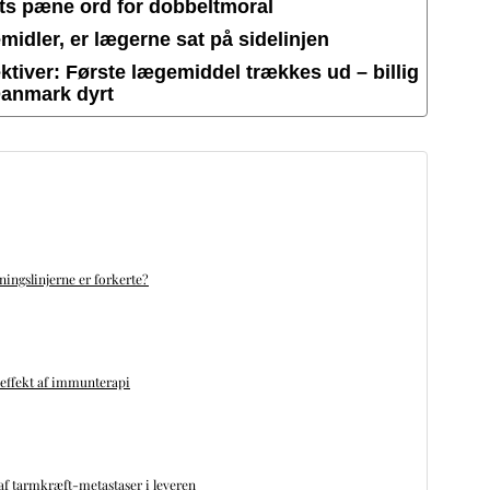
ets pæne ord for dobbeltmoral
idler, er lægerne sat på sidelinjen
tiver: Første lægemiddel trækkes ud – billig
Danmark dyrt
ningslinjerne er forkerte?
 effekt af immunterapi
f tarmkræft-metastaser i leveren