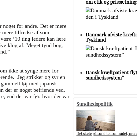
om etik og prissætning
olk om deres oplevelser med
ør noget for andre. Det er mere
e mere tilfredse af som
Danmark afviste kræftm
være ’10 ting ledere kan lære
Tyskland
live klog af. Meget tynd bog,
ynd.”
 om ikke at synge mere for
Dansk kræftpatient flytt
rende. Jeg strikker og syr en
sundhedssystem”
et gammelt tøj med japansk
en der er noget befriende ved,
e, end det var før, hvor der var
Sundhedspolitik
Det skete på sundhedsområdet, mens 