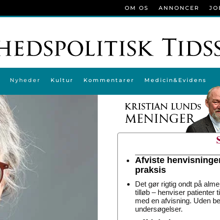
OM OS
ANNONCER
JO
Nyheder
Kultur
Kommentarer
Medicin&Evidens
Afviste henvisninge
praksis
Det gør rigtig ondt på alme
tilløb – henviser patienter 
med en afvisning. Uden be
undersøgelser.