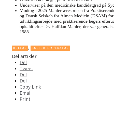
Underviser på den medicinske kandidatgrad på Syd
Modtog i 2025 Mahler-æresprisen fra Praktiseren
og Dansk Selskab for Almen Medicin (DSAM) for s
udviklingsarbejde med praktiserende lægers efteru
opkaldt efter Dr. Halfdan Mahler, der var general
1988.
,
KULTUR
KULTURTEMPERATUR
Del artikler
Del
Tweet
Del
Del
Copy Link
Email
Print