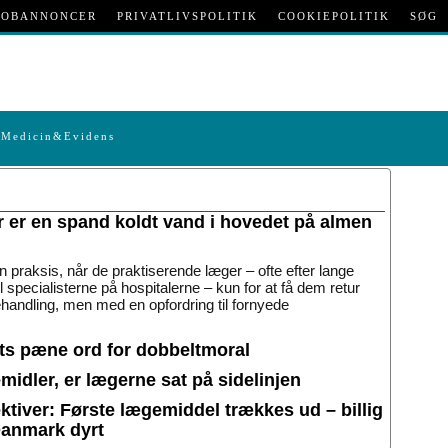
JOBANNONCER
PRIVATLIVSPOLITIK
COOKIEPOLITIK
SØG
Medicin&Evidens
r er en spand koldt vand i hovedet på almen
n praksis, når de praktiserende læger – ofte efter lange
til specialisterne på hospitalerne – kun for at få dem retur
handling, men med en opfordring til fornyede
ets pæne ord for dobbeltmoral
idler, er lægerne sat på sidelinjen
tiver: Første lægemiddel trækkes ud – billig
Danmark dyrt