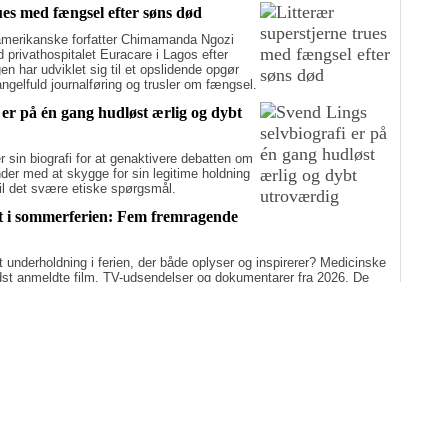
ues med fængsel efter søns død
merikanske forfatter Chimamanda Ngozi
d privathospitalet Euracare i Lagos efter
n har udviklet sig til et opslidende opgør
elfuld journalføring og trusler om fængsel.
 er på én gang hudløst ærlig og dybt
sin biografi for at genaktivere debatten om
er med at skygge for sin legitime holdning
 til det svære etiske spørgsmål.
st i sommerferien: Fem fremragende
nderholdning i ferien, der både oplyser og inspirerer? Medicinske
edst anmeldte film, TV-udsendelser og dokumentarer fra 2026. De
ner.
: Fem bøger om sundhed, der fik topanmeldelser
dhold, der både oplyser og inspirerer? Her er de bøger, som i år har
å Medicinske Tidsskrifter.
Flere artikler