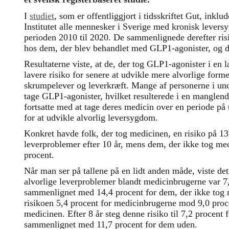
I
studiet
, som er offentliggjort i tidsskriftet Gut, inkl
Institutet alle mennesker i Sverige med kronisk levers
perioden 2010 til 2020.
De sammenlignede derefter risi
hos dem, der blev behandlet med GLP1-agonister, og d
Resultaterne viste, at de, der tog GLP1-agonister i en 
lavere risiko for senere at udvikle mere alvorlige fo
skrumpelever og leverkræft.
Mange af personerne i un
tage GLP1-agonister, hvilket resulterede i en manglend
fortsatte med at tage deres medicin over en periode på ti
for at udvikle alvorlig leversygdom.
Konkret havde folk, der tog medicinen, en risiko på 13,
leverproblemer efter 10 år, mens dem, der ikke tog med
procent.
Når man ser på tallene på en lidt anden måde, viste det 
alvorlige leverproblemer blandt medicinbrugerne var 7,
sammenlignet med 14,4 procent for dem, der ikke tog m
risikoen 5,4 procent for medicinbrugerne mod 9,0 proc
medicinen. Efter 8 år steg denne risiko til 7,2 procent
sammenlignet med 11,7 procent for dem uden.