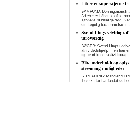
Litterær superstjerne tr
SAMFUND: Den nigeriansk-a
Adichie er i åben konflikt me
sønnens pludselige død. Sage
om lægelig forsømmelse, mang
Svend Lings selvbiografi
utroværdig
BØGER: Svend Lings udgiver 
aktiv dødshjælp, men han end
og for et konstruktivt bidrag
Bliv underholdt og oply
streaming-muligheder
STREAMING: Mangler du lidt u
Tidsskrifter har fundet de b
har alle scoret 5 ud af 6 stjer
Find ferielæsningen her
Mangler feriekufferten lidt in
fået de bedste anmeldelser p