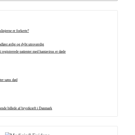
linjerne er forkerte?
udløst ærlig og dybt utroværdig
i registrerede patienter med hantavirus er døde
fter søns død
ende billede af brystkræft i Danmark