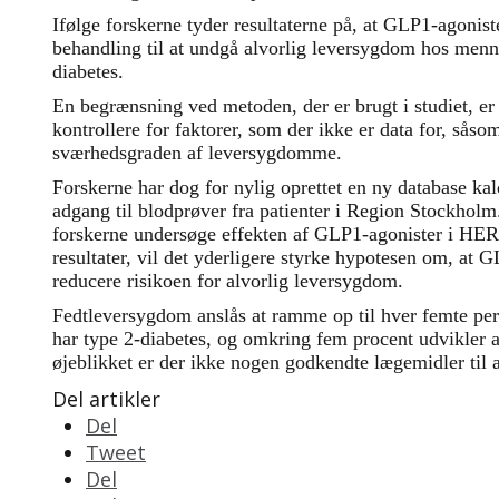
Ifølge forskerne tyder resultaterne på, at GLP1-agonist
behandling til at undgå alvorlig leversygdom hos men
diabetes.
En begrænsning ved metoden, der er brugt i studiet, er 
kontrollere for faktorer, som der ikke er data for, såso
sværhedsgraden af ​​leversygdomme.
Forskerne har dog for nylig oprettet en ny database 
adgang til blodprøver fra patienter i Region Stockholm
forskerne undersøge effekten af ​​GLP1-agonister i HE
resultater, vil det yderligere styrke hypotesen om, at G
reducere risikoen for alvorlig leversygdom.
Fedtleversygdom anslås at ramme op til hver femte pe
har type 2-diabetes, og omkring fem procent udvikler a
øjeblikket er der ikke nogen godkendte lægemidler til a
Del artikler
Del
Tweet
Del