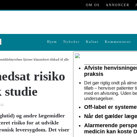
OM OS
ANNONCER
Hjem
Nyheder
Kultur
Kommentarer
ddelstyrelsen fjerner klausuleret tilskud til alle
Afviste henvisninge
edsat risiko
praksis
Det gør rigtig ondt på alme
k studie
tilløb – henviser patienter 
med en afvisning. Uden be
undersøgelser.
er
.
Off-label er system
glutid) og andre lægemidler
Når det gælder lægem
ret risiko for at udvikle
Alarmerende perspek
ronisk leversygdom. Det viser
medicin kan koste 