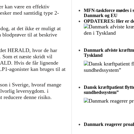
er kan være en effektiv
MFN-taskforce mødes i sl
nesker med samtidig type 2-
Danmark og EU
OPDATERES: Her er den
dog, at det ikke er muligt at
m blodprøver til at beskrive
kaldet HERALD, hvor de har
Danmark afviste kræftme
Tyskland
.
Som et næste skridt vil
RALD. Hvis de får lignende
LP1-agonister kan bruges til at
rson i Sverige, hvoraf mange
Dansk kræftpatient flytte
lvorlig leversygdom. i
sundhedssystem”
t reducere denne risiko.
Danmark reagerer proakt