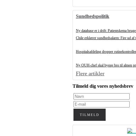
Sundhedspolitik
Ny database er i drift: Patientskema bruges
Chile erklærer sundhedsalarm: Fire ud af t
Hospitalsafdeling dropper rutinekontroller 
Ny OUH-chef skal bygge bro til almen pra
Flere artikler
Tilmeld dig vores nyhedsbrev
TILMELD