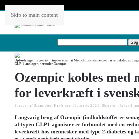
Skip to main content
Opfordringen følger to måneder efter, at Medicintilskudsnævnet har anbefalet, at Lægemi
GLP-1-analoger, herunder Ozempic.
Ozempic kobles med n
for leverkræft i svens
Skrevet af Signe Juul Kraft den
18. marts 2024
. Skrevet i
Behandling
Langvarig brug af Ozempic (indholdstoffet er sema
af typen GLP1-agonister er forbundet med en reduce
leverkræft hos mennesker med type 2-diabetes og k
et svensk registerbaseret studie.