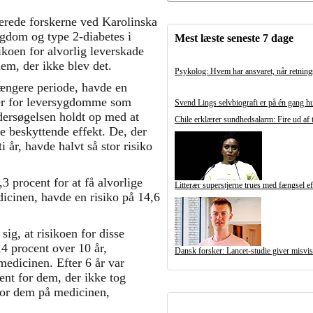
uderede forskerne ved Karolinska
ygdom og type 2-diabetes i
Mest læste seneste 7 dage
koen for alvorlig leverskade
em, der ikke blev det.
Psykolog: Hvem har ansvaret, når retnings
længere periode, havde en
rmer for leversygdomme som
Svend Lings selvbiografi er på én gang h
dersøgelsen holdt op med at
Chile erklærer sundhedsalarm: Fire ud af t
e beskyttende effekt.
De, der
 år, havde halvt så stor risiko
3 procent for at få alvorlige
Litterær superstjerne trues med fængsel e
icinen, havde en risiko på 14,6
sig, at risikoen for disse
4 procent over 10 år,
Dansk forsker: Lancet-studie giver misvis
edicinen. Efter 6 år var
ent for dem, der ikke tog
 for dem på medicinen,