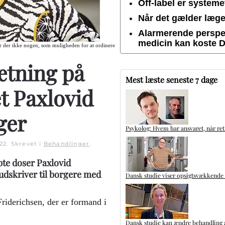
Off-label er system
Når det gælder lægem
Alarmerende perspek
medicin kan koste 
 er der ikke nogen, som muligheden for at ordinere
ætning på
Mest læste seneste 7 dage
 Paxlovid
ger
Psykolog: Hvem har ansvaret, når ret
22
. Skrevet i
Behandlinger
.
te doser Paxlovid
 udskriver til borgere med
Dansk studie viser opsigtsvækkende
riderichsen, der er formand i
Dansk studie kan ændre behandling a