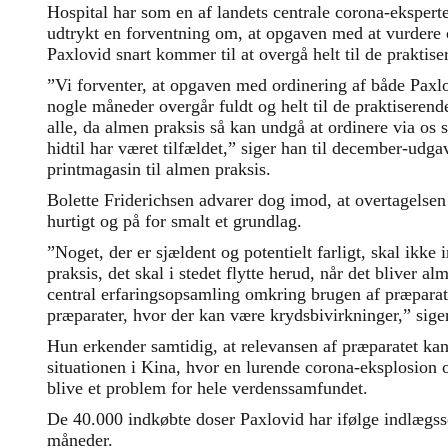
Hospital har som en af landets centrale corona-eksperte
udtrykt en forventning om, at opgaven med at vurdere 
Paxlovid snart kommer til at overgå helt til de prakti
”Vi forventer, at opgaven med ordinering af både Paxlo
nogle måneder overgår fuldt og helt til de praktiserende
alle, da almen praksis så kan undgå at ordinere via os s
hidtil har været tilfældet,” siger han til december-udg
printmagasin til almen praksis.
Bolette Friderichsen advarer dog imod, at overtagelsen
hurtigt og på for smalt et grundlag.
”Noget, der er sjældent og potentielt farligt, skal ikke 
praksis, det skal i stedet flytte herud, når det bliver al
central erfaringsopsamling omkring brugen af præpara
præparater, hvor der kan være krydsbivirkninger,” siger
Hun erkender samtidig, at relevansen af præparatet ka
situationen i Kina, hvor en lurende corona-eksplosion 
blive et problem for hele verdenssamfundet.
De 40.000 indkøbte doser Paxlovid har ifølge indlægs
måneder.