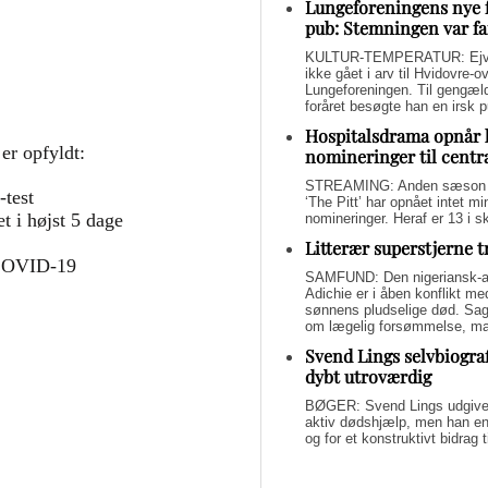
Lungeforeningens nye 
pub: Stemningen var fa
KULTUR-TEMPERATUR: Ejvin
ikke gået i arv til Hvidovre-o
Lungeforeningen. Til gengæl
foråret besøgte han en irsk 
Hospitalsdrama opnår 
er opfyldt:
nomineringer til centr
STREAMING: Anden sæson a
-test
‘The Pitt’ har opnået intet 
 i højst 5 dage
nomineringer. Heraf er 13 i s
Litterær superstjerne 
d COVID-19
SAMFUND: Den nigeriansk-a
Adichie er i åben konflikt me
sønnens pludselige død. Sage
om lægelig forsømmelse, mang
Svend Lings selvbiograf
dybt utroværdig
BØGER: Svend Lings udgiver 
aktiv dødshjælp, men han end
og for et konstruktivt bidrag