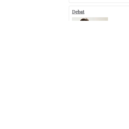
Debat
Psykolog: Hvem har ansvaret, når ret
Lisbeth Egeskov er død
De fleste PSA-test er inden for skive
Kliniske tandteknikere: Glem ikke de
Flere artikler