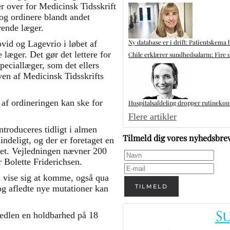
r over for Medicinsk Tidsskrift
og ordinere blandt andet
serende læger.
Ny database er i drift: Patientskema 
vid og Lagevrio i løbet af
 læger. Det gør det lettere for
Chile erklærer sundhedsalarm: Fire u
peciallæger, som det ellers
aven af Medicinsk Tidsskrifts
 af ordineringen kan ske for
Hospitalsafdeling dropper rutinekontr
Flere artikler
introduceres tidligt i almen
Tilmeld dig vores nyhedsbre
mindeligt, og der er foretaget en
tet. Vejledningen nævner 200
 Bolette Friderichsen.
n vise sig at komme, også qua
TILMELD
og afledte nye mutationer kan
sedlen en holdbarhed på 18