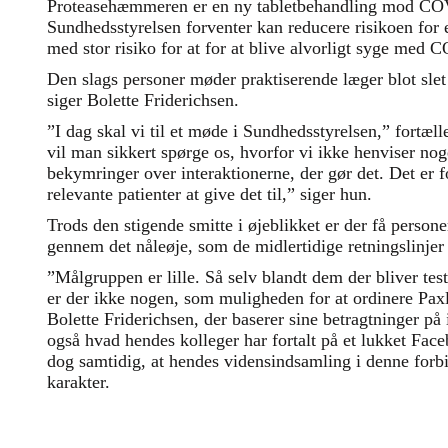
Proteasehæmmeren er en ny tabletbehandling mod C
Sundhedsstyrelsen forventer kan reducere risikoen for e
med stor risiko for at for at blive alvorligt syge med
Den slags personer møder praktiserende læger blot slet
siger Bolette Friderichsen.
”I dag skal vi til et møde i Sundhedsstyrelsen,” fortæl
vil man sikkert spørge os, hvorfor vi ikke henviser nog
bekymringer over interaktionerne, der gør det. Det er f
relevante patienter at give det til,” siger hun.
Trods den stigende smitte i øjeblikket er der få perso
gennem det nåleøje, som de midlertidige retningslinjer 
”Målgruppen er lille. Så selv blandt dem der bliver test
er der ikke nogen, som muligheden for at ordinere Paxlo
Bolette Friderichsen, der baserer sine betragtninger på
også hvad hendes kolleger har fortalt på et lukket Fa
dog samtidig, at hendes vidensindsamling i denne forbi
karakter.