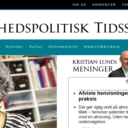
OM OS
ANNONCER
JO
Nyheder
Kultur
Kommentarer
Medicin&Evidens
Afviste henvisninge
praksis
Det gør rigtig ondt på alme
tilløb – henviser patienter 
med en afvisning. Uden be
undersøgelser.