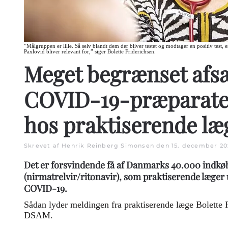
”Målgruppen er lille. Så selv blandt dem der bliver testet og modtager en positiv test,
Paxlovid bliver relevant for,” siger Bolette Friderichsen.
Meget begrænset afs
COVID-19-præparatet
hos praktiserende læ
Skrevet af Henrik Reinberg Simonsen den
15. december 20
Det er forsvindende få af Danmarks 40.000 indkøb
(nirmatrelvir/ritonavir), som praktiserende læger
COVID-19.
Sådan lyder meldingen fra praktiserende læge Bolette F
DSAM.