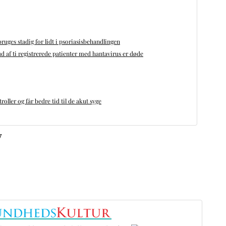
bruges stadig for lidt i psoriasisbehandlingen
d af ti registrerede patienter med hantavirus er døde
oller og får bedre tid til de akut syge
v