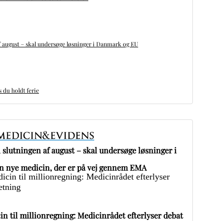
 august – skal undersøge løsninger i Danmark og EU
du holdt ferie
slutningen af august – skal undersøge løsninger i
 nye medicin, der er på vej gennem EMA
in til millionregning: Medicinrådet efterlyser debat