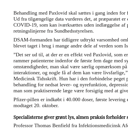
Behandling med Paxlovid skal sættes i gang inden for
Ud fra tilgængelige data vurderes det, at præparatet er
COVID-19, som kan iværksættes uden indlæggelse af pa
retningslinjerne fra Sundhedsstyrelsen.
DSAM-formanden har tidligere udtrykt varsomhed omkr
blevet taget i brug i mange andre dele af verden som 
”Det ser ud til, at der er en effekt ved Paxlovid, som e
rammer patienterne indenfor de første fem dage med 
omstændigheder, man skal være særlig opmærksom på 
interaktioner, og nogle få af dem kan være livsfarlige,” 
Medicinsk Tidsskrift. Hun har i den forbindelse peget på
behandling for nedsat lever- og nyrefunktion, depression 
man som praktiserende læge være forsigtig med at give
Pfizer-pillen er indkøbt i 40.000 doser, første levering
modtaget 20. oktober.
Specialisterne giver grønt lys, almen praksis forholder 
Professor Thomas Benfield fra Infektionsmedicinsk A