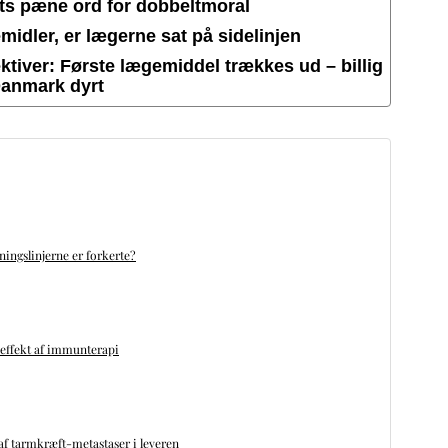
ets pæne ord for dobbeltmoral
idler, er lægerne sat på sidelinjen
tiver: Første lægemiddel trækkes ud – billig
Danmark dyrt
ningslinjerne er forkerte?
 effekt af immunterapi
f tarmkræft-metastaser i leveren