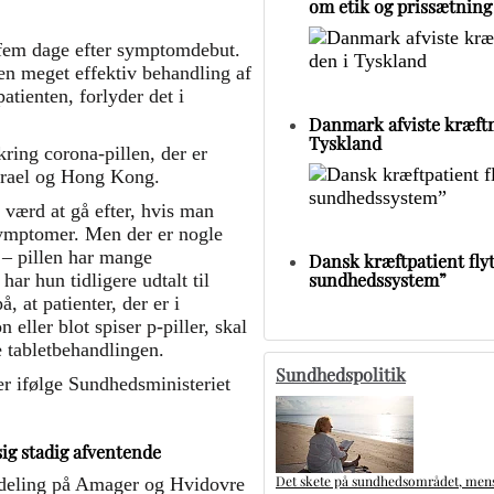
om etik og prissætning
 fem dage efter symptomdebut.
 en meget effektiv behandling af
tienten, forlyder det i
Danmark afviste kræftm
Tyskland
ing corona-pillen, der er
Israel og Hong Kong.
r værd at gå efter, hvis man
symptomer. Men der er nogle
– pillen har mange
Dansk kræftpatient flytt
sundhedssystem”
har hun tidligere udtalt til
, at patienter, der er i
eller blot spiser p-piller, skal
 tabletbehandlingen.
Sundhedspolitik
 er ifølge Sundhedsministeriet
sig stadig afventende
Det skete på sundhedsområdet, mens 
fdeling på Amager og Hvidovre