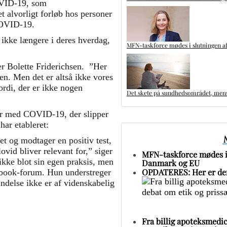
OVID-19, som
t alvorligt forløb hos personer
 COVID-19.
 ikke længere i deres hverdag,
MFN-taskforce mødes i slutningen af
ler Bolette Friderichsen. ”Her
en. Men det er altså ikke vores
ordi, der er ikke nogen
Det skete på sundhedsområdet, mens 
ner med COVID-19, der slipper
har etableret:
et og modtager en positiv test,
vid bliver relevant for,” siger
MFN-taskforce mødes i 
 ikke blot sin egen praksis, men
Danmark og EU
OPDATERES: Her er den
cebook-forum. Hun understreger
ndelse ikke er af videnskabelig
Fra billig apoteksmedic