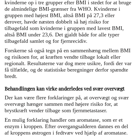
kvinderne op i tre grupper efter BMI i stedet for at bruge
de almindelige BMI-grænser fra WHO. Kvinderne i
gruppen med højest BMI, altså BMI på 27,3 eller
derover, havde næsten dobbelt så høj risiko for
tilbagefald som kvinderne i gruppen med lavest BMI,
altså BMI under 23,6. Det gjaldt både for alle typer
tilbagefald samlet og for fjernrecidiv.
Forskerne så også tegn på en sammenhæng mellem BMI
og risikoen for, at kræften vendte tilbage lokalt eller
regionalt. Resultaterne var dog mere usikre, fordi der var
få tilfælde, og de statistiske beregninger derfor spændte
bredt.
Behandlingen kan virke anderledes ved svær overvægt
Der kan være flere forklaringer på, at overvægt og svær
overvægt hænger sammen med højere risiko for, at
brystkræft vender tilbage som fjernmetastaser.
En mulig forklaring handler om aromatase, som er et
enzym i kroppen. Efter overgangsalderen dannes en del
af kroppens østrogen i fedtvæv ved hjælp af aromatase.