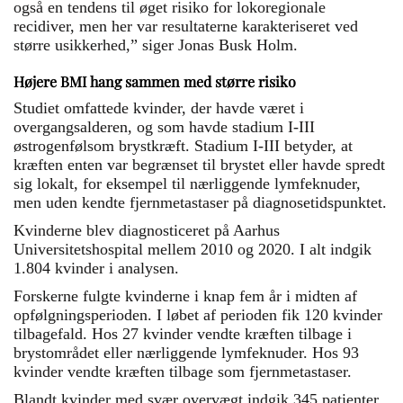
også en tendens til øget risiko for lokoregionale
recidiver, men her var resultaterne karakteriseret ved
større usikkerhed,” siger Jonas Busk Holm.
Højere BMI hang sammen med større risiko
Studiet omfattede kvinder, der havde været i
overgangsalderen, og som havde stadium I-III
østrogenfølsom brystkræft. Stadium I-III betyder, at
kræften enten var begrænset til brystet eller havde spredt
sig lokalt, for eksempel til nærliggende lymfeknuder,
men uden kendte fjernmetastaser på diagnosetidspunktet.
Kvinderne blev diagnosticeret på Aarhus
Universitetshospital mellem 2010 og 2020. I alt indgik
1.804 kvinder i analysen.
Forskerne fulgte kvinderne i knap fem år i midten af
opfølgningsperioden. I løbet af perioden fik 120 kvinder
tilbagefald. Hos 27 kvinder vendte kræften tilbage i
brystområdet eller nærliggende lymfeknuder. Hos 93
kvinder vendte kræften tilbage som fjernmetastaser.
Blandt kvinder med svær overvægt indgik 345 patienter.