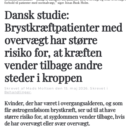
forhold til patienter med normalvægt,” siger Jonas Busk Holm.
Dansk studie:
Brystkræftpatienter med
overvægt har større
risiko for, at kræften
vender tilbage andre
steder i kroppen
Skrevet af Mads Moltsen den
15. maj 2026
. Skrevet i
Behandlinger
.
Kvinder, der har været i overgangsalderen, og som
får østrogenfølsom brystkræft, ser ud til at have
større risiko for, at sygdommen vender tilbage, hvis
de har overvægt eller svær overvægt.