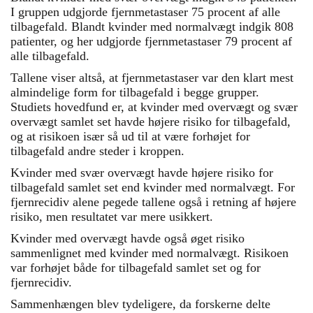
I gruppen udgjorde fjernmetastaser 75 procent af alle
tilbagefald. Blandt kvinder med normalvægt indgik 808
patienter, og her udgjorde fjernmetastaser 79 procent af
alle tilbagefald.
Tallene viser altså, at fjernmetastaser var den klart mest
almindelige form for tilbagefald i begge grupper.
Studiets hovedfund er, at kvinder med overvægt og svær
overvægt samlet set havde højere risiko for tilbagefald,
og at risikoen især så ud til at være forhøjet for
tilbagefald andre steder i kroppen.
Kvinder med svær overvægt havde højere risiko for
tilbagefald samlet set end kvinder med normalvægt. For
fjernrecidiv alene pegede tallene også i retning af højere
risiko, men resultatet var mere usikkert.
Kvinder med overvægt havde også øget risiko
sammenlignet med kvinder med normalvægt. Risikoen
var forhøjet både for tilbagefald samlet set og for
fjernrecidiv.
Sammenhængen blev tydeligere, da forskerne delte