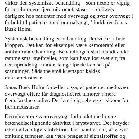
virker den systemiske behandling – som netop er vigtig
for at eliminere fjernmikrometastaser – muligvis
dårligere hos patienter med overvægt og svær overvægt i
forhold til patienter med normalvægt,” forklarer Jonas
Busk Holm.
Systemisk behandling er behandling, der virker i hele
kroppen. Det kan for eksempel være kemoterapi eller
antihormonbehandling. Behandlingen skal blandt andet
ramme små kræftceller, som kan have løsrevet sig fra
den oprindelige tumor, længe før de kan ses på
scanninger. Sådanne små kræftspor kaldes
mikrometastaser.
Jonas Busk Holm fortæller også, at patienter med svær
overvægt oftere får diagnosticeret tumorer i mere
fremskredne stadier. Det kan i sig selv øge risikoen for
fjernmetastaser.
Derudover er svær overvægt forbundet med mere
betændelseslignende aktivitet i brystvævet. Det betyder
ikke nødvendigvis infektion. Det handler om, at vævet
omkring tumoren kan være præget af signalstoffer og