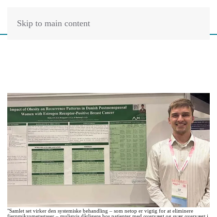
Skip to main content
"Samlet set virker den systemiske behandling – som netop er vigtig for at eliminere
fjernmikrometastaser – muligvis dårligere hos patienter med overvægt og svær overvægt i