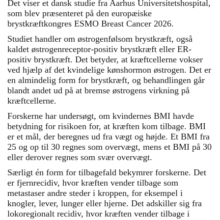
Det viser et dansk studie fra Aarhus Universitetshospital,
som blev præsenteret på den europæiske
brystkræftkongres ESMO Breast Cancer 2026.
Studiet handler om østrogenfølsom brystkræft, også
kaldet østrogenreceptor-positiv brystkræft eller ER-
positiv brystkræft. Det betyder, at kræftcellerne vokser
ved hjælp af det kvindelige kønshormon østrogen. Det er
en almindelig form for brystkræft, og behandlingen går
blandt andet ud på at bremse østrogens virkning på
kræftcellerne.
Forskerne har undersøgt, om kvindernes BMI havde
betydning for risikoen for, at kræften kom tilbage. BMI
er et mål, der beregnes ud fra vægt og højde. Et BMI fra
25 og op til 30 regnes som overvægt, mens et BMI på 30
eller derover regnes som svær overvægt.
Særligt én form for tilbagefald bekymrer forskerne. Det
er fjernrecidiv, hvor kræften vender tilbage som
metastaser andre steder i kroppen, for eksempel i
knogler, lever, lunger eller hjerne. Det adskiller sig fra
lokoregionalt recidiv, hvor kræften vender tilbage i