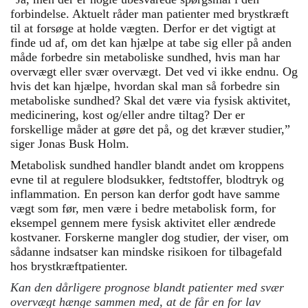
forbindelse. Aktuelt råder man patienter med brystkræft
til at forsøge at holde vægten. Derfor er det vigtigt at
finde ud af, om det kan hjælpe at tabe sig eller på anden
måde forbedre sin metaboliske sundhed, hvis man har
overvægt eller svær overvægt. Det ved vi ikke endnu. Og
hvis det kan hjælpe, hvordan skal man så forbedre sin
metaboliske sundhed? Skal det være via fysisk aktivitet,
medicinering, kost og/eller andre tiltag? Der er
forskellige måder at gøre det på, og det kræver studier,”
siger Jonas Busk Holm.
Metabolisk sundhed handler blandt andet om kroppens
evne til at regulere blodsukker, fedtstoffer, blodtryk og
inflammation. En person kan derfor godt have samme
vægt som før, men være i bedre metabolisk form, for
eksempel gennem mere fysisk aktivitet eller ændrede
kostvaner. Forskerne mangler dog studier, der viser, om
sådanne indsatser kan mindske risikoen for tilbagefald
hos brystkræftpatienter.
Kan den dårligere prognose blandt patienter med svær
overvægt hænge sammen med, at de får en for lav