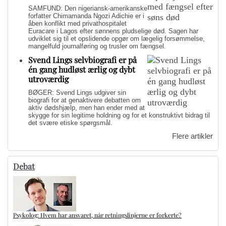
SAMFUND: Den nigeriansk-amerikanske
forfatter Chimamanda Ngozi Adichie er i
åben konflikt med privathospitalet
Euracare i Lagos efter sønnens pludselige død. Sagen har
udviklet sig til et opslidende opgør om lægelig forsømmelse,
mangelfuld journalføring og trusler om fængsel.
Svend Lings selvbiografi er på
én gang hudløst ærlig og dybt
utroværdig
BØGER: Svend Lings udgiver sin
biografi for at genaktivere debatten om
aktiv dødshjælp, men han ender med at
skygge for sin legitime holdning og for et konstruktivt bidrag til
det svære etiske spørgsmål.
Flere artikler
Debat
Psykolog: Hvem har ansvaret, når retningslinjerne er forkerte?