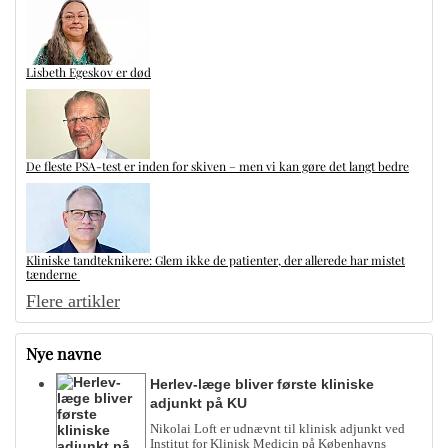
Lisbeth Egeskov er død
De fleste PSA-test er inden for skiven – men vi kan gøre det langt bedre
Kliniske tandteknikere: Glem ikke de patienter, der allerede har mistet
tænderne
Flere artikler
Nye navne
Herlev-læge bliver første kliniske
adjunkt på KU
Nikolai Loft er udnævnt til klinisk adjunkt ved
Institut for Klinisk Medicin på Københavns