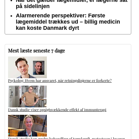
på sidelinjen
Alarmerende perspektiver: Første
lægemiddel trækkes ud – billig medicin
kan koste Danmark dyrt
Mest læste seneste 7 dage
Psykolog: Hvem har ansvaret, når retningslinjerne er forkerte?
Dansk studie viser opsigtsvækkende effekt af immunterapi
Dansk studie kan ændre behandling af tarmkræft-metastaser i leveren