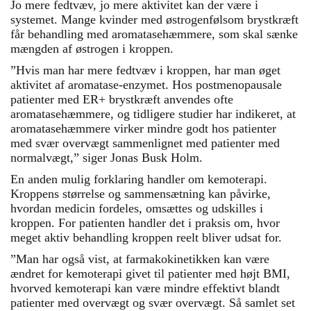
Jo mere fedtvæv, jo mere aktivitet kan der være i
systemet. Mange kvinder med østrogenfølsom brystkræft
får behandling med aromatasehæmmere, som skal sænke
mængden af østrogen i kroppen.
”Hvis man har mere fedtvæv i kroppen, har man øget
aktivitet af aromatase-enzymet. Hos postmenopausale
patienter med ER+ brystkræft anvendes ofte
aromatasehæmmere, og tidligere studier har indikeret, at
aromatasehæmmere virker mindre godt hos patienter
med svær overvægt sammenlignet med patienter med
normalvægt,” siger Jonas Busk Holm.
En anden mulig forklaring handler om kemoterapi.
Kroppens størrelse og sammensætning kan påvirke,
hvordan medicin fordeles, omsættes og udskilles i
kroppen. For patienten handler det i praksis om, hvor
meget aktiv behandling kroppen reelt bliver udsat for.
”Man har også vist, at farmakokinetikken kan være
ændret for kemoterapi givet til patienter med højt BMI,
hvorved kemoterapi kan være mindre effektivt blandt
patienter med overvægt og svær overvægt. Så samlet set