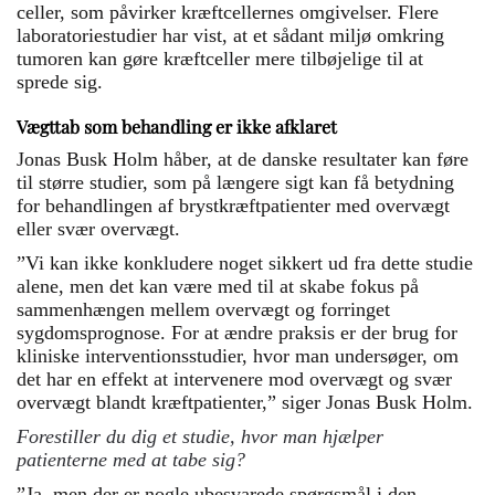
celler, som påvirker kræftcellernes omgivelser. Flere
laboratoriestudier har vist, at et sådant miljø omkring
tumoren kan gøre kræftceller mere tilbøjelige til at
sprede sig.
Vægttab som behandling er ikke afklaret
Jonas Busk Holm håber, at de danske resultater kan føre
til større studier, som på længere sigt kan få betydning
for behandlingen af brystkræftpatienter med overvægt
eller svær overvægt.
”Vi kan ikke konkludere noget sikkert ud fra dette studie
alene, men det kan være med til at skabe fokus på
sammenhængen mellem overvægt og forringet
sygdomsprognose. For at ændre praksis er der brug for
kliniske interventionsstudier, hvor man undersøger, om
det har en effekt at intervenere mod overvægt og svær
overvægt blandt kræftpatienter,” siger Jonas Busk Holm.
Forestiller du dig et studie, hvor man hjælper
patienterne med at tabe sig?
”Ja, men der er nogle ubesvarede spørgsmål i den