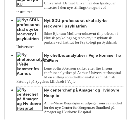
Universitet. Dermed bliver han den første, der
ansættes i den nye stillingskategori ved
instituttet.
Nyt SDU-professorat skal styrke
recovery i psykiatrien
Stine Bjerrum Møller er udnævnt til professor i
klinisk psykologi og recovery i psykiatrisk
praksis ved Institut for Psykologi på Syddansk
Universitet.
Ny chefbioanalytiker i Vejle kommer fra
Aarhus
Lene Sofia Sørensen skifter efter fire år som
chefbioanalytiker på Aarhus Universitetshospital
til en stilling som chefbioanalytiker i Klinisk
Patologi på Sygehus Lillebælt i Vejle.
Ny centerchef på Amager og Hvidovre
Hospital
Anne-Marie Bergstrøm er udpeget som centerchef
for det nye Center for Borgernær Sundhed på
Amager og Hvidovre Hospital.