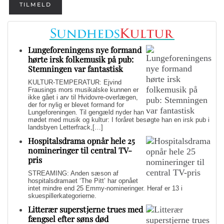
TILMELD
Lungeforeningens nye formand
hørte irsk folkemusik på pub:
Stemningen var fantastisk
KULTUR-TEMPERATUR: Ejvind
Frausings mors musikalske kunnen er
ikke gået i arv til Hvidovre-overlægen,
der for nylig er blevet formand for
Lungeforeningen. Til gengæld nyder han
mødet med musik og kultur: I foråret besøgte han en irsk pub i
landsbyen Letterfrack,[…]
Hospitalsdrama opnår hele 25
nomineringer til central TV-
pris
STREAMING: Anden sæson af
hospitalsdramaet ‘The Pitt’ har opnået
intet mindre end 25 Emmy-nomineringer. Heraf er 13 i
skuespillerkategorierne.
Litterær superstjerne trues med
fængsel efter søns død