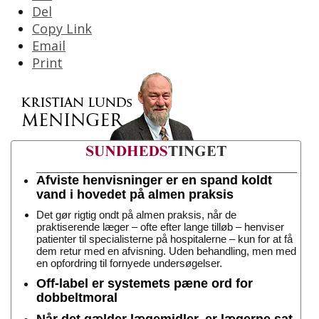
Del
Copy Link
Email
Print
Afviste henvisninger er en spand koldt
vand i hovedet på almen praksis
Det gør rigtig ondt på almen praksis, når de
praktiserende læger – ofte efter lange tilløb – henviser
patienter til specialisterne på hospitalerne – kun for at få
dem retur med en afvisning. Uden behandling, men med
en opfordring til fornyede undersøgelser.
Off-label er systemets pæne ord for
dobbeltmoral
Når det gælder lægemidler, er lægerne sat