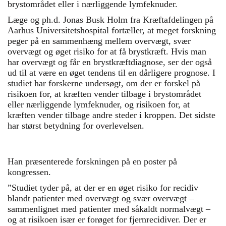
brystområdet eller i nærliggende lymfeknuder.
Læge og ph.d. Jonas Busk Holm fra Kræftafdelingen på
Aarhus Universitetshospital fortæller, at meget forskning
peger på en sammenhæng mellem overvægt, svær
overvægt og øget risiko for at få brystkræft. Hvis man
har overvægt og får en brystkræftdiagnose, ser der også
ud til at være en øget tendens til en dårligere prognose. I
studiet har forskerne undersøgt, om der er forskel på
risikoen for, at kræften vender tilbage i brystområdet
eller nærliggende lymfeknuder, og risikoen for, at
kræften vender tilbage andre steder i kroppen. Det sidste
har størst betydning for overlevelsen.
Han præsenterede forskningen på en poster på
kongressen.
”Studiet tyder på, at der er en øget risiko for recidiv
blandt patienter med overvægt og svær overvægt –
sammenlignet med patienter med såkaldt normalvægt –
og at risikoen især er forøget for fjernrecidiver. Der er