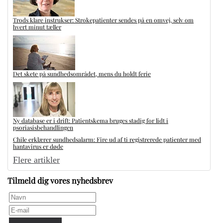
Trods klare instrukser: Strokepatienter sendes på en omvej, selv om
hvert minut tæller
Det skete på sundhedsområdet, mens du holdt ferie
Ny database er i drift: Patientskema bruges stadig for lidt i
psoriasisbehandlingen
Chile erklærer sundhedsalarm: Fire ud af ti registrerede patienter med
hantavirus er døde
Flere artikler
Tilmeld dig vores nyhedsbrev