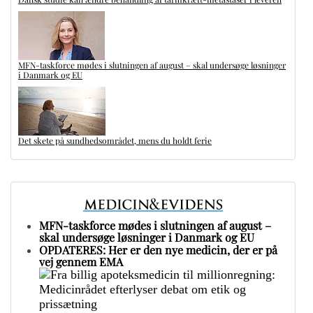
MFN-taskforce mødes i slutningen af august – skal undersøge løsninger
i Danmark og EU
Det skete på sundhedsområdet, mens du holdt ferie
MFN-taskforce mødes i slutningen af august –
skal undersøge løsninger i Danmark og EU
OPDATERES: Her er den nye medicin, der er på
vej gennem EMA