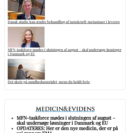
Dansk studie kan ændre behandling af tarmkræft-metastaser i leveren
MFN-taskforce mødes i slutningen af august – skal undersøge løsninger
i Danmark og EU
Det skete på sundhedsområdet, mens du holdt ferie
MFN-taskforce mødes i slutningen af august –
skal undersøge løsninger i Danmark og EU
OPDATERES: Her er den nye medicin, der er på