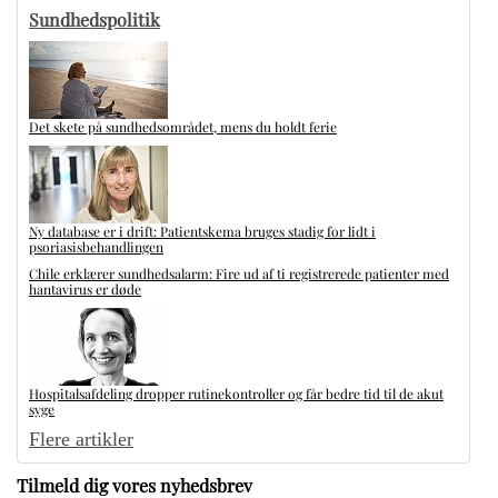
Sundhedspolitik
Det skete på sundhedsområdet, mens du holdt ferie
Ny database er i drift: Patientskema bruges stadig for lidt i
psoriasisbehandlingen
Chile erklærer sundhedsalarm: Fire ud af ti registrerede patienter med
hantavirus er døde
Hospitalsafdeling dropper rutinekontroller og får bedre tid til de akut
syge
Flere artikler
Tilmeld dig vores nyhedsbrev