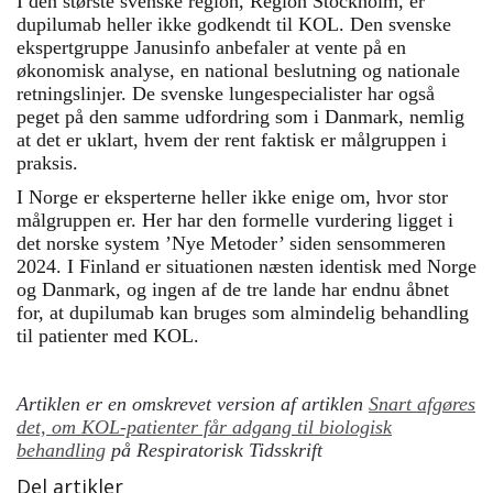
I den største svenske region, Region Stockholm, er
dupilumab heller ikke godkendt til KOL. Den svenske
ekspertgruppe Janusinfo anbefaler at vente på en
økonomisk analyse, en national beslutning og nationale
retningslinjer. De svenske lungespecialister har også
peget på den samme udfordring som i Danmark, nemlig
at det er uklart, hvem der rent faktisk er målgruppen i
praksis.
I Norge er eksperterne heller ikke enige om, hvor stor
målgruppen er. Her har den formelle vurdering ligget i
det norske system ’Nye Metoder’ siden sensommeren
2024. I Finland er situationen næsten identisk med Norge
og Danmark, og ingen af de tre lande har endnu åbnet
for, at dupilumab kan bruges som almindelig behandling
til patienter med KOL.
Artiklen er en omskrevet version af artiklen
Snart afgøres
det, om KOL-patienter får adgang til biologisk
behandling
på Respiratorisk Tidsskrift
Del artikler