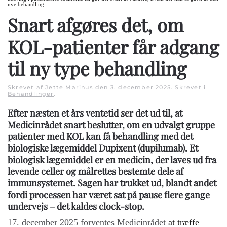
nye behandling.
Snart afgøres det, om
KOL-patienter får adgang
til ny type behandling
Skrevet af Jette Marinus den
3. december 2025
. Skrevet i
Behandlinger
.
Efter næsten et års ventetid ser det ud til, at
Medicinrådet snart beslutter, om en udvalgt gruppe
patienter med KOL kan få behandling med det
biologiske lægemiddel Dupixent (dupilumab). Et
biologisk lægemiddel er en medicin, der laves ud fra
levende celler og målrettes bestemte dele af
immunsystemet. Sagen har trukket ud, blandt andet
fordi processen har været sat på pause flere gange
undervejs – det kaldes clock-stop.
17. december 2025 forventes Medicinrådet
at træffe