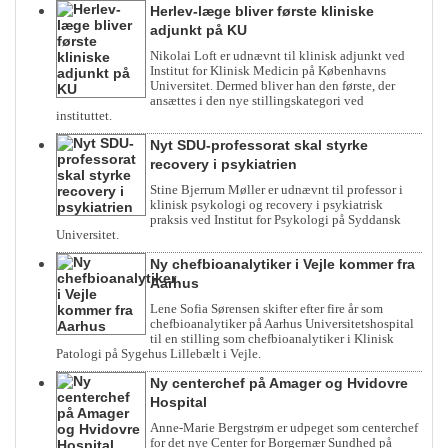
Herlev-læge bliver første kliniske
adjunkt på KU
Nikolai Loft er udnævnt til klinisk adjunkt ved
Institut for Klinisk Medicin på Københavns
Universitet. Dermed bliver han den første, der
ansættes i den nye stillingskategori ved
instituttet.
Nyt SDU-professorat skal styrke
recovery i psykiatrien
Stine Bjerrum Møller er udnævnt til professor i
klinisk psykologi og recovery i psykiatrisk
praksis ved Institut for Psykologi på Syddansk
Universitet.
Ny chefbioanalytiker i Vejle kommer fra
Aarhus
Lene Sofia Sørensen skifter efter fire år som
chefbioanalytiker på Aarhus Universitetshospital
til en stilling som chefbioanalytiker i Klinisk
Patologi på Sygehus Lillebælt i Vejle.
Ny centerchef på Amager og Hvidovre
Hospital
Anne-Marie Bergstrøm er udpeget som centerchef
for det nye Center for Borgernær Sundhed på