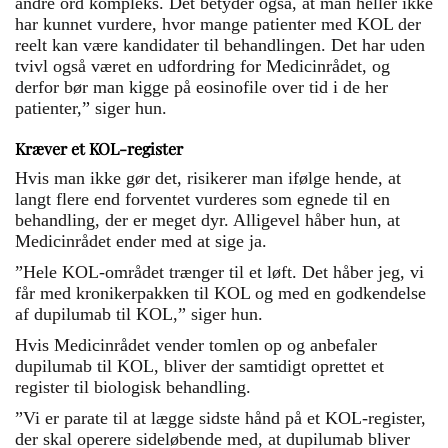
andre ord kompleks. Det betyder også, at man heller ikke
har kunnet vurdere, hvor mange patienter med KOL der
reelt kan være kandidater til behandlingen. Det har uden
tvivl også været en udfordring for Medicinrådet, og
derfor bør man kigge på eosinofile over tid i de her
patienter,” siger hun.
Kræver et KOL-register
Hvis man ikke gør det, risikerer man ifølge hende, at
langt flere end forventet vurderes som egnede til en
behandling, der er meget dyr. Alligevel håber hun, at
Medicinrådet ender med at sige ja.
”Hele KOL-området trænger til et løft. Det håber jeg, vi
får med kronikerpakken til KOL og med en godkendelse
af dupilumab til KOL,” siger hun.
Hvis Medicinrådet vender tomlen op og anbefaler
dupilumab til KOL, bliver der samtidigt oprettet et
register til biologisk behandling.
”Vi er parate til at lægge sidste hånd på et KOL-register,
der skal operere sideløbende med, at dupilumab bliver