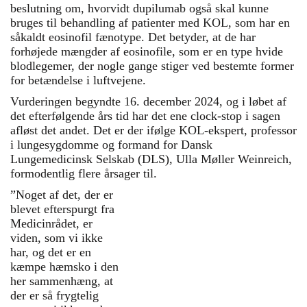
beslutning om, hvorvidt dupilumab også skal kunne
bruges til behandling af patienter med KOL, som har en
såkaldt eosinofil fænotype. Det betyder, at de har
forhøjede mængder af eosinofile, som er en type hvide
blodlegemer, der nogle gange stiger ved bestemte former
for betændelse i luftvejene.
Vurderingen begyndte 16. december 2024, og i løbet af
det efterfølgende års tid har det ene clock-stop i sagen
afløst det andet. Det er der ifølge KOL-ekspert, professor
i lungesygdomme og formand for Dansk
Lungemedicinsk Selskab (DLS), Ulla Møller Weinreich,
formodentlig flere årsager til.
”Noget af det, der er
Biologisk behandling og KOL
blevet efterspurgt fra
Medicinrådet, er
KOL-patienter har aldrig
viden, som vi ikke
tidligere fået biologisk
har, og det er en
behandling som en del af
kæmpe hæmsko i den
standardbehandlingen.
her sammenhæng, at
der er så frygtelig
Biologisk medicin er