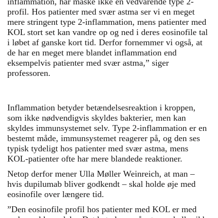
inflammation, har måske ikke en vedvarende type 2-
profil. Hos patienter med svær astma ser vi en meget
mere stringent type 2-inflammation, mens patienter med
KOL stort set kan vandre op og ned i deres eosinofile tal
i løbet af ganske kort tid. Derfor fornemmer vi også, at
de har en meget mere blandet inflammation end
eksempelvis patienter med svær astma,” siger
professoren.
Inflammation betyder betændelsesreaktion i kroppen,
som ikke nødvendigvis skyldes bakterier, men kan
skyldes immunsystemet selv. Type 2-inflammation er en
bestemt måde, immunsystemet reagerer på, og den ses
typisk tydeligt hos patienter med svær astma, mens
KOL-patienter ofte har mere blandede reaktioner.
Netop derfor mener Ulla Møller Weinreich, at man –
hvis dupilumab bliver godkendt – skal holde øje med
eosinofile over længere tid.
”Den eosinofile profil hos patienter med KOL er med