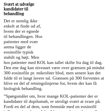
forskere identificeret en
Svært at udvælge
mindre gruppe KOL-
kandidater til
patienter med forhøjede
behandling
eosinofile, som muligvis
Det er nemlig ikke
kan have gavn af en
enkelt at finde ud af,
biologisk behandling. Hvis
hvem der er egnede
Medicinrådet siger ja, bliver
til behandlingen. Hos
det første gang, at
patienter med svær
biologisk medicin tages i
astma ligger de
brug til KOL.
eosinofile typisk
stabilt og højt. Men
hos patienter med KOL kan tallet skifte fra dag til dag.
Den ene dag kan niveauet være over grænsen på mindst
300 eosinofile pr. mikroliter blod, men senere kan det
falde til et langt lavere tal. Grænsen på 300 forventes at
blive en del af retningslinjerne for, hvem der kan få
biologisk behandling.
”Spørgsmålet om, hvor mange KOL-patienter der er
kandidater til dupilumab, er utroligt svært at svare på.
Fordi en del af dem, som fremstår med en eosinofil