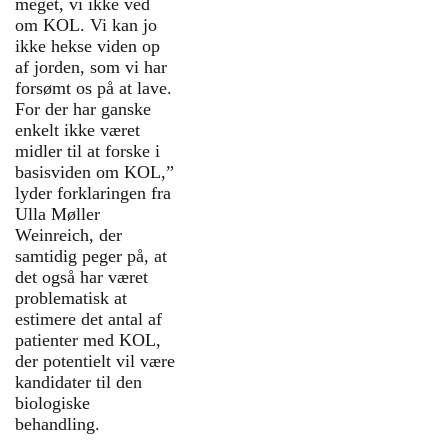
meget, vi ikke ved
lægemidler, der er udviklet
om KOL. Vi kan jo
ud fra levende celler og
ikke hekse viden op
målretter bestemte dele af
af jorden, som vi har
immunsystemet. De bruges
forsømt os på at lave.
i dag til sygdomme som
For der har ganske
svær astma, atopisk
enkelt ikke været
eksem, leddegigt og nogle
midler til at forske i
former for kronisk
basisviden om KOL,”
tarmbetændelse.
lyder forklaringen fra
Ulla Møller
Hos patienter med KOL har
Weinreich, der
der indtil nu ikke været et
samtidig peger på, at
stabilt, målrettet biologisk
det også har været
angrebspunkt, fordi
problematisk at
sygdommen giver en
estimere det antal af
meget blandet og
patienter med KOL,
svingende
der potentielt vil være
betændelsesreaktion i
kandidater til den
luftvejene.
biologiske
behandling.
Først i nyere tid har