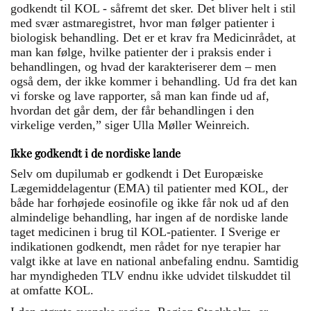
godkendt til KOL - såfremt det sker. Det bliver helt i stil
med svær astmaregistret, hvor man følger patienter i
biologisk behandling. Det er et krav fra Medicinrådet, at
man kan følge, hvilke patienter der i praksis ender i
behandlingen, og hvad der karakteriserer dem – men
også dem, der ikke kommer i behandling. Ud fra det kan
vi forske og lave rapporter, så man kan finde ud af,
hvordan det går dem, der får behandlingen i den
virkelige verden,” siger Ulla Møller Weinreich.
Ikke godkendt i de nordiske lande
Selv om dupilumab er godkendt i Det Europæiske
Lægemiddelagentur (EMA) til patienter med KOL, der
både har forhøjede eosinofile og ikke får nok ud af den
almindelige behandling, har ingen af de nordiske lande
taget medicinen i brug til KOL-patienter. I Sverige er
indikationen godkendt, men rådet for nye terapier har
valgt ikke at lave en national anbefaling endnu. Samtidig
har myndigheden TLV endnu ikke udvidet tilskuddet til
at omfatte KOL.