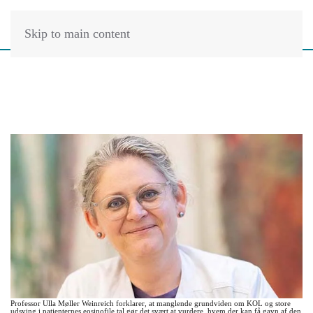
Skip to main content
Professor Ulla Møller Weinreich forklarer, at manglende grundviden om KOL og store
udsving i patienternes eosinofile tal gør det svært at vurdere, hvem der kan få gavn af den