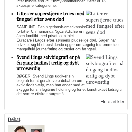
intet mindre end 25 Emmy-nomineringer. Heraf er 13 i
skuespillerkategorierne.
Litterær superstjerne trues med
fængsel efter søns død
SAMFUND: Den nigeriansk-amerikanske
forfatter Chimamanda Ngozi Adichie er i
åben konflikt med privathospitalet
Euracare i Lagos efter sønnens pludselige død. Sagen har
udviklet sig til et opslidende opgør om lægelig forsømmelse,
mangelfuld journalføring og trusler om fængsel.
Svend Lings selvbiografi er på
én gang hudløst ærlig og dybt
utroværdig
BØGER: Svend Lings udgiver sin
biografi for at genaktivere debatten om
aktiv dødshjælp, men han ender med at
skygge for sin legitime holdning og for et konstruktivt bidrag til
det svære etiske spørgsmål.
Flere artikler
Debat