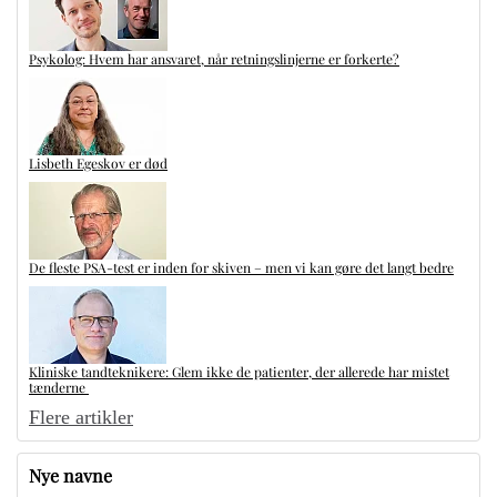
Psykolog: Hvem har ansvaret, når retningslinjerne er forkerte?
Lisbeth Egeskov er død
De fleste PSA-test er inden for skiven – men vi kan gøre det langt bedre
Kliniske tandteknikere: Glem ikke de patienter, der allerede har mistet
tænderne
Flere artikler
Nye navne