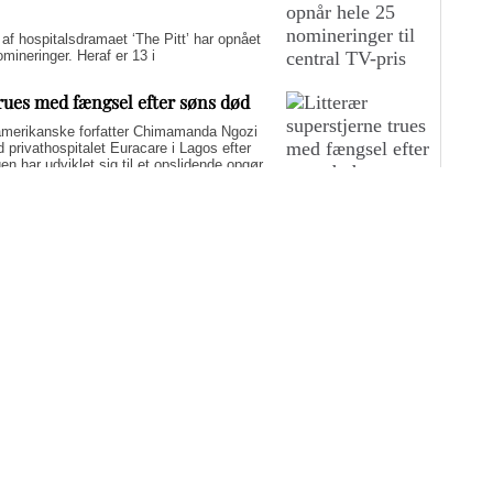
hospitalsdramaet ‘The Pitt’ har opnået
ineringer. Heraf er 13 i
trues med fængsel efter søns død
merikanske forfatter Chimamanda Ngozi
d privathospitalet Euracare i Lagos efter
n har udviklet sig til et opslidende opgør
elfuld journalføring og trusler om fængsel.
i er på én gang hudløst ærlig og
sin biografi for at genaktivere debatten om
er med at skygge for sin legitime holdning
 til det svære etiske spørgsmål.
yst i sommerferien: Fem
g-muligheder
nderholdning i ferien, der både oplyser og inspirerer? Medicinske
edst anmeldte film, TV-udsendelser og dokumentarer fra 2026. De
ner.
Flere artikler