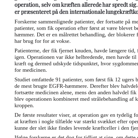
operation, selv om kræften allerede har spredt sig.
er præsenteret på den internationale lungekræft
Forskerne sammenlignede patienter, der fortsatte på m
patienter, som fik operation efter først at være bleve
hæmmer. Det er en målrettet behandling, der blokerer f
har brug for for at vokse.
Patienterne, der fik fjernet knuden, havde længere tid
igen. Operationen var ikke helbredende, men havde ti
kræft og dermed udskyde tidspunktet, hvor sygdommen
for medicinen.
Studiet omfattede 91 patienter, som først fik 12 ugers 
de mest brugte EGFR-hæmmere. Derefter blev halvdelen 
fortsætte medicinen alene, mens den anden halvdel fik 
blev operationen kombineret med strålebehandling af k
kroppen.
De første resultater viser, at operation gav en tydelig f
at kræften i nogle tilfælde var stærkt svækket efter oper
kunne der slet ikke findes levende kræftceller i den fj
Ifølge forskerne er det dog for tidligt at sige, om dette o