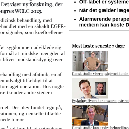
Off-label er system
 Det viser ny forskning, der
kongres WCLC 2025.
Når det gælder lægem
Alarmerende perspek
edicinsk behandling, med
medicin kan koste 
t behandlet med en såkaldt EGFR-
or signaler, som kræftcellerne
Mest læste seneste 7 dage
, før sygdommen udviklede sig
l formål at mindske mængden af
 bliver modstandsdygtig over
Dansk studie viser opsigtsvækkende
behandling med afatinib, en af
udvalgt tilfældigt til at
foretaget operation. Hos nogle
ræftknuder andre steder i
Psykolog: Hvem har ansvaret, når ret
ordel. Der blev fundet tegn på,
ationen, og i enkelte tilfælde
ernede tumor.
Dansk studie kan ændre behandling a
gså vil føre til, at patienterne