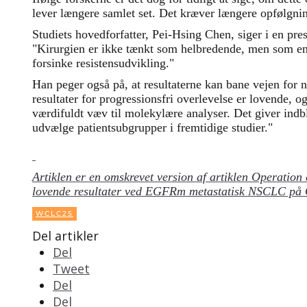
lever længere samlet set. Det kræver længere opfølgni
Studiets hovedforfatter, Pei-Hsing Chen, siger i en p
"Kirurgien er ikke tænkt som helbredende, men som en
forsinke resistensudvikling."
Han peger også på, at resultaterne kan bane vejen for n
resultater for progressionsfri overlevelse er lovende, o
værdifuldt væv til molekylære analyser. Det giver ind
udvælge patientsubgrupper i fremtidige studier."
Artiklen er en omskrevet version af artiklen Operation
lovende resultater ved EGFRm metastatisk NSCLC på O
WCLC25
Del artikler
Del
Tweet
Del
Del