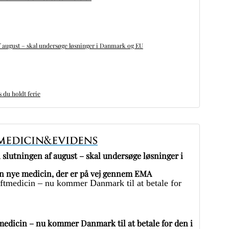
 august – skal undersøge løsninger i Danmark og EU
du holdt ferie
slutningen af august – skal undersøge løsninger i
 nye medicin, der er på vej gennem EMA
edicin – nu kommer Danmark til at betale for den i