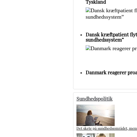
Tyskland
Dansk kræftpatient flytt
sundhedssystem”
Danmark reagerer proa
Sundhedspolitik
Det skete på sundhedsområdet, mens 