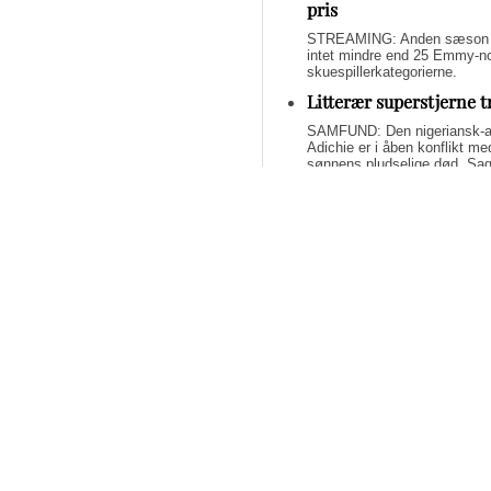
pris
STREAMING: Anden sæson af 
intet mindre end 25 Emmy-nom
skuespillerkategorierne.
Litterær superstjerne 
SAMFUND: Den nigeriansk-a
Adichie er i åben konflikt me
sønnens pludselige død. Sage
om lægelig forsømmelse, mang
Svend Lings selvbiograf
dybt utroværdig
BØGER: Svend Lings udgiver 
aktiv dødshjælp, men han end
og for et konstruktivt bidrag
Bliv underholdt og opl
fremragende streamin
STREAMING: Mangler du lidt u
Tidsskrifter har fundet de b
har alle scoret 5 ud af 6 stjer