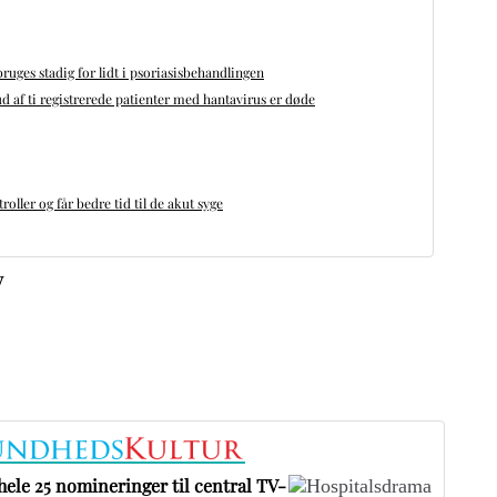
bruges stadig for lidt i psoriasisbehandlingen
d af ti registrerede patienter med hantavirus er døde
oller og får bedre tid til de akut syge
v
ele 25 nomineringer til central TV-