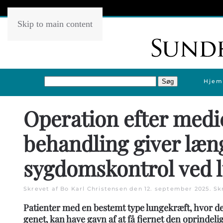
Skip to main content
Hjem
Operation efter medi
behandling giver læn
sygdomskontrol ved 
Skrevet af Bo Karl Christensen den
12. september 2025
. Sk
Patienter med en bestemt type lungekræft, hvor d
genet, kan have gavn af at få fjernet den oprindeli