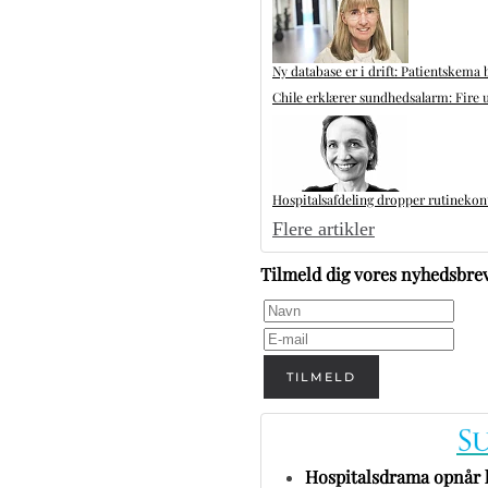
Ny database er i drift: Patientskema 
Chile erklærer sundhedsalarm: Fire u
Hospitalsafdeling dropper rutinekontr
Flere artikler
Tilmeld dig vores nyhedsbre
TILMELD
Hospitalsdrama opnår h