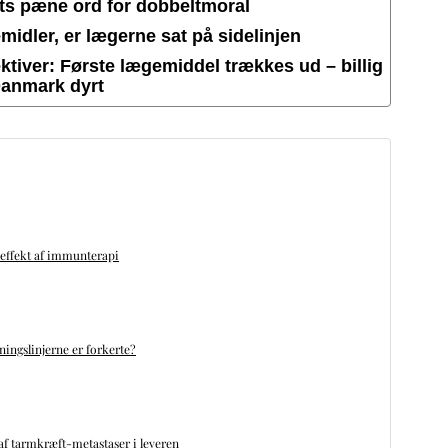
ets pæne ord for dobbeltmoral
idler, er lægerne sat på sidelinjen
tiver: Første lægemiddel trækkes ud – billig
Danmark dyrt
 effekt af immunterapi
ningslinjerne er forkerte?
f tarmkræft-metastaser i leveren