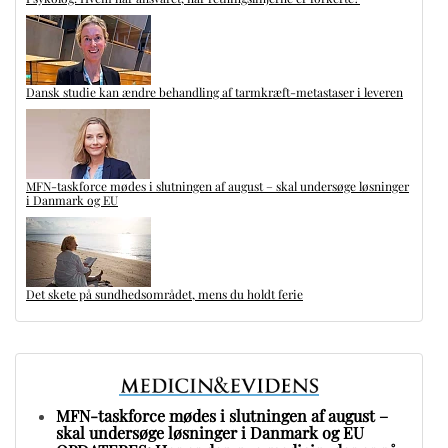
Dansk studie kan ændre behandling af tarmkræft-metastaser i leveren
MFN-taskforce mødes i slutningen af august – skal undersøge løsninger
i Danmark og EU
Det skete på sundhedsområdet, mens du holdt ferie
MFN-taskforce mødes i slutningen af august –
skal undersøge løsninger i Danmark og EU