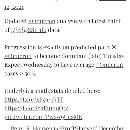
12, 2021
Updated
#Omicron
analysis with latest batch
of 🇩🇰
@SSI_dk
data.
Progression is exactly on predicted path.🎯
#Omicron
to become dominant (late) Tuesday.
Expect Wednesday to have average
#Omicron
cases > 50%.
Underlying math/stats detailed here:
https://t.co/JxFz94vVHj
https://t.co/SoaEumqQtz
pic.twitter.com/Pwxw9UcxMK
— Peter R. Hansen (@ProfPHansen)
December