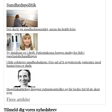
Sundhedspolitik
Det skete på sundhedsområdet, mens du holdt ferie
Ny database er i drift: Patientskema bruges stadig for lidt i
psoriasisbehandlingen
Chile erklærer sundhedsalarm: Fire ud af ti registrerede patienter med
hantavirus er døde
Hospitalsafdeling dropper rutinekontroller og får bedre tid til de akut
syge
Flere artikler
Tilmeld dig vores nyhedsbrev