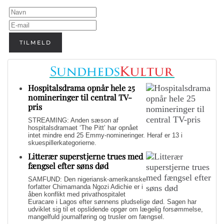
TILMELD
Hospitalsdrama opnår hele 25
nomineringer til central TV-
pris
STREAMING: Anden sæson af
hospitalsdramaet ‘The Pitt’ har opnået
intet mindre end 25 Emmy-nomineringer. Heraf er 13 i
skuespillerkategorierne.
Litterær superstjerne trues med
fængsel efter søns død
SAMFUND: Den nigeriansk-amerikanske
forfatter Chimamanda Ngozi Adichie er i
åben konflikt med privathospitalet
Euracare i Lagos efter sønnens pludselige død. Sagen har
udviklet sig til et opslidende opgør om lægelig forsømmelse,
mangelfuld journalføring og trusler om fængsel.