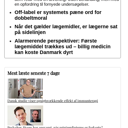
en opfordring til fornyede undersøgelser.
Off-label er systemets pæne ord for
dobbeltmoral
Når det gælder lægemidler, er lægerne sat
på sidelinjen
Alarmerende perspektiver: Første
lægemiddel trækkes ud – billig medicin
kan koste Danmark dyrt
Mest læste seneste 7 dage
Dansk studie viser opsigtsvækkende effekt af immunterapi
Psykolog: Hvem har ansvaret, når retningslinjerne er forkerte?