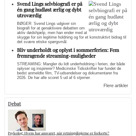
Svend Lings selvbiografi er på
én gang hudløst ærlig og dybt
utroværdig
BØGER: Svend Lings udgiver sin
biografi for at genaktivere debatten om
aktiv dødshjælp, men han ender med at
skygge for sin legitime holdning og for et konstruktivt bidrag til
det svære etiske spørgsmål.
Bliv underholdt og oplyst i sommerferien: Fem
fremragende streaming-muligheder
STREAMING: Mangler du lidt underholdning i ferien, der både
oplyser og inspirerer? Medicinske Tidsskrifter har fundet de
bedst anmeldte film, TV-udsendelser og dokumentarer fra
2026. De har alle scoret 5 ud af 6 stjerner.
Flere artikler
Debat
Psykolog: Hvem har ansvaret, når retningslinjerne er forkerte?