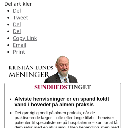
Del artikler
Del
Tweet
Del
Del
Copy Link
Email
Print
Afviste henvisninger er en spand koldt
vand i hovedet på almen praksis
Det gør rigtig ondt på almen praksis, når de
praktiserende læger – ofte efter lange tilløb – henviser
patienter til specialisterne på hospitalerne – kun for at få
dem retur med en afvisning. Uden behandling, men med