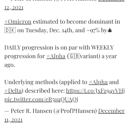
12, 2021
#Omicron
estimated to become dominant in
🇩🇰 on Tuesday, Dec. 14th, and ~97% by🎄
DAILY progression is on par with WEEKLY
progression for
#Alpha
(🇬🇧variant) a year
ago.
Underlying methods (applied to
#Alpha
and
#Delta
) described here:
https://t.co/JxFz94vVHj
pic.twitter.com/eR5qaQUAQj
— Peter R. Hansen (@ProfPHansen)
December
11, 2021