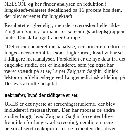
NELSON, og her finder analysen en reduktion i
lungekræft-relateret dødelighed på 16 procent hos dem,
der blev screenet for lungekræft.
Resultatet er glædeligt, men det overrasker heller ikke
Zaigham Saghir, formand for screenings-arbejdsgruppen
under Dansk Lunge Cancer Gruppe.
”Det er en opdateret metaanalyse, der finder en reduceret
lungecancer-mortalitet, som flugter med, hvad vi har set
i tidligere metaanalyser. Forskellen er de nye data fra det
engelske studie, der er inkluderet, som jeg også har
været spændt på at se,” siger Zaigham Saghir, klinisk
lektor og afdelingslæge ved Lungemedicinsk afdeling på
Herlev-Gentofte hospital.
Bekræfter, hvad der tidligere er set
UKLS er det nyeste af screeningsstudierne, der blev
inkluderet i metaanalysen. Den har modsat de andre
studier brugt, hvad Zaigham Saghir forventer bliver
fremtiden for lungekræftscreening, nemlig en mere
personaliseret risikoprofil for de patienter, der bliver