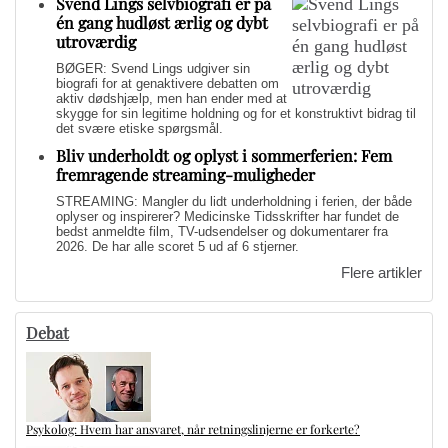
Svend Lings selvbiografi er på
én gang hudløst ærlig og dybt
utroværdig
BØGER: Svend Lings udgiver sin
biografi for at genaktivere debatten om
aktiv dødshjælp, men han ender med at
skygge for sin legitime holdning og for et konstruktivt bidrag til
det svære etiske spørgsmål.
Bliv underholdt og oplyst i sommerferien: Fem
fremragende streaming-muligheder
STREAMING: Mangler du lidt underholdning i ferien, der både
oplyser og inspirerer? Medicinske Tidsskrifter har fundet de
bedst anmeldte film, TV-udsendelser og dokumentarer fra
2026. De har alle scoret 5 ud af 6 stjerner.
Flere artikler
Debat
Psykolog: Hvem har ansvaret, når retningslinjerne er forkerte?