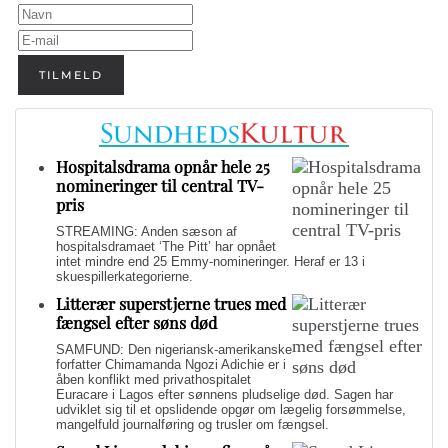
TILMELD
Hospitalsdrama opnår hele 25
nomineringer til central TV-
pris
STREAMING: Anden sæson af
hospitalsdramaet ‘The Pitt’ har opnået
intet mindre end 25 Emmy-nomineringer. Heraf er 13 i
skuespillerkategorierne.
Litterær superstjerne trues med
fængsel efter søns død
SAMFUND: Den nigeriansk-amerikanske
forfatter Chimamanda Ngozi Adichie er i
åben konflikt med privathospitalet
Euracare i Lagos efter sønnens pludselige død. Sagen har
udviklet sig til et opslidende opgør om lægelig forsømmelse,
mangelfuld journalføring og trusler om fængsel.