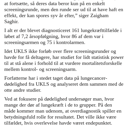
at fortsætte, så deres data beror kun på en enkelt
screeningsrunde, men den runde ser ud til at have haft en
effekt, der kan spores syv år efter,” siger Zaigham
Saghir.
I alt er der blevet diagnosticeret 161 lungekræfttilfælde i
løbet af 7,2 årsopfølgning, hvor 86 af dem var i
screeningsarmen og 75 i kontrolarmen.
Idet UKLS ikke forløb over flere screeningsrunder og
havde for få deltagere, har studiet for lidt statistisk power
til at stå alene i forhold til at vurdere mortalitetsforskelle
mellem kontrol- og screeningsarm.
Forfatterne har i stedet taget data på lungecancer-
dødelighed fra UKLS og analyseret dem sammen med de
otte andre studier.
Ved at fokusere på dødelighed undersøger man, hvor
mange der dør af lungekræft i de to grupper. På den
måde kommer man udenom, at overdiagnostik spiller en
betydningsfuld rolle for resultatet. Det ville ikke være
tilfældet, hvis overlevelse havde været endepunktet.