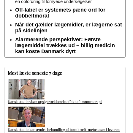
en opfordring til fornyede undersøgelser.
Off-label er systemets pæne ord for
dobbeltmoral
Når det gælder lægemidler, er lægerne sat
på sidelinjen
Alarmerende perspektiver: Første
lægemiddel trækkes ud – billig medicin
kan koste Danmark dyrt
Mest læste seneste 7 dage
Dansk studie viser opsigtsvækkende effekt af immunterapi
Dansk studie kan ændre behandling af tarmkræft-metastaser i leveren