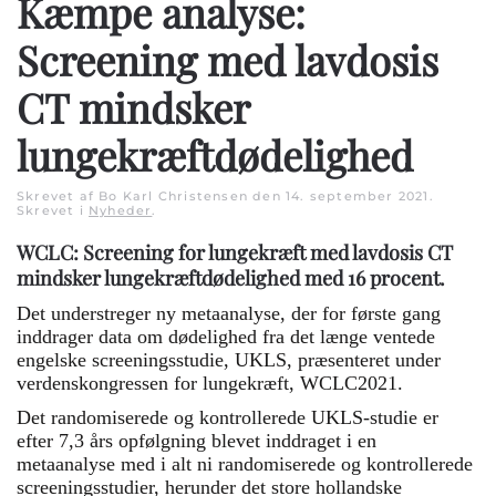
Kæmpe analyse:
Screening med lavdosis
CT mindsker
lungekræftdødelighed
Skrevet af Bo Karl Christensen den
14. september 2021
.
Skrevet i
Nyheder
.
WCLC: Screening for lungekræft med lavdosis CT
mindsker lungekræftdødelighed med 16 procent.
Det understreger ny metaanalyse, der for første gang
inddrager data om dødelighed fra det længe ventede
engelske screeningsstudie, UKLS, præsenteret under
verdenskongressen for lungekræft, WCLC2021.
Det randomiserede og kontrollerede UKLS-studie er
efter 7,3 års opfølgning blevet inddraget i en
metaanalyse med i alt ni randomiserede og kontrollerede
screeningsstudier, herunder det store hollandske