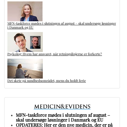
MFN-taskforce mødes i slutningen af august – skal undersøge løsninger
i Danmark og EU
Psykolog: Hvem har ansvaret, når retningslinjerne er forkerte?
Det skete på sundhedsområdet, mens du holdt ferie
MFN-taskforce mødes i slutningen af august –
skal undersøge løsninger i Danmark og EU
OPDATERES: Her er den nye medicin, der er på