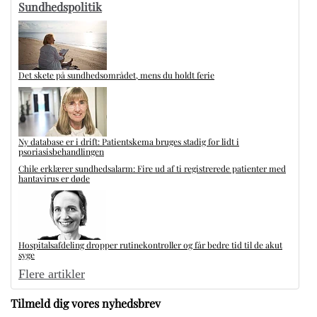
Sundhedspolitik
Det skete på sundhedsområdet, mens du holdt ferie
Ny database er i drift: Patientskema bruges stadig for lidt i
psoriasisbehandlingen
Chile erklærer sundhedsalarm: Fire ud af ti registrerede patienter med
hantavirus er døde
Hospitalsafdeling dropper rutinekontroller og får bedre tid til de akut
syge
Flere artikler
Tilmeld dig vores nyhedsbrev