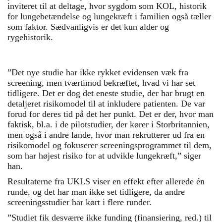
inviteret til at deltage, hvor sygdom som KOL, historik
for lungebetændelse og lungekræft i familien også tæller
som faktor. Sædvanligvis er det kun alder og
rygehistorik.
”Det nye studie har ikke rykket evidensen væk fra
screening, men tværtimod bekræftet, hvad vi har set
tidligere. Det er dog det eneste studie, der har brugt en
detaljeret risikomodel til at inkludere patienten. De var
forud for deres tid på det her punkt. Det er der, hvor man
faktisk, bl.a. i de pilotstudier, der kører i Storbritannien,
men også i andre lande, hvor man rekrutterer ud fra en
risikomodel og fokuserer screeningsprogrammet til dem,
som har højest risiko for at udvikle lungekræft,” siger
han.
Resultaterne fra UKLS viser en effekt efter allerede én
runde, og det har man ikke set tidligere, da andre
screeningsstudier har kørt i flere runder.
”Studiet fik desværre ikke funding (finansiering, red.) til