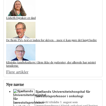
Lisbeth Egeskov er død
De fleste PSA-test er inden for skiven – men vi kan gøre det langt bedre
Kliniske tandteknikere: Glem ikke de patienter, der allerede har mistet
tænderne
Flere artikler
Nye navne
Sjællands Universitetshospital får
lærestolsprofessor i onkologi
Julie Gehl tiltrådte 1. august som
lærestolsprofessor i klinisk onkologi ved Institut