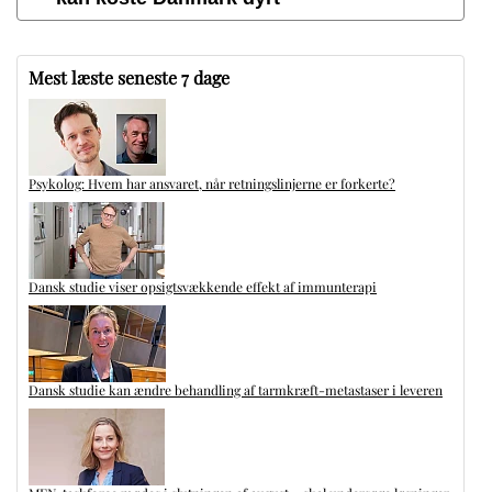
Mest læste seneste 7 dage
Psykolog: Hvem har ansvaret, når retningslinjerne er forkerte?
Dansk studie viser opsigtsvækkende effekt af immunterapi
Dansk studie kan ændre behandling af tarmkræft-metastaser i leveren