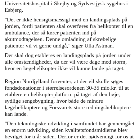
Universitetshospital i Skejby og Sydvestjysk sygehus i
Esbjerg.
"Det er ikke hensigtsmæssigt med en landingsplads på
jorden, fordi patienten skal overføres fra helikopter til en
ambulance, der så kører patienten ind på
akutmodtagelsen. Denne omladning af skrøbelige
patienter vil vi gerne undgå," siger Ulla Astman.
Der skal dog etableres en landingsplads på jorden under
alle omstændigheder, da der vil være dage med storm,
hvor en lægehelikopter ikke vil kunne lande på taget.
Region Nordjylland forventer, at der vil skulle søges
fondsdonationer i størrelsesordenen 30-35 mio.kr. til at
etablere en helikopterplatform på taget af den høje,
sydlige sengebygning, hvor både de mindre
lægehelikoptere og Forsvarets store redningshelikoptere
kan lande.
"Den teknologiske udvikling i samfundet har gennemgået
en enorm udvikling, siden kvalitetsfondsmidlerne blev
bevilget for ti år siden. Derfor er det nødvendigt for os at