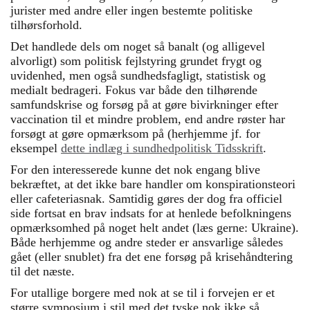
jurister med andre eller ingen bestemte politiske
tilhørsforhold.
Det handlede dels om noget så banalt (og alligevel
alvorligt) som politisk fejlstyring grundet frygt og
uvidenhed, men også sundhedsfagligt, statistisk og
medialt bedrageri. Fokus var både den tilhørende
samfundskrise og forsøg på at gøre bivirkninger efter
vaccination til et mindre problem, end andre røster har
forsøgt at gøre opmærksom på (herhjemme jf. for
eksempel
dette indlæg i sundhedpolitisk Tidsskrift
.
For den interesserede kunne det nok engang blive
bekræftet, at det ikke bare handler om konspirationsteori
eller cafeteriasnak. Samtidig gøres der dog fra officiel
side fortsat en brav indsats for at henlede befolkningens
opmærksomhed på noget helt andet (læs gerne: Ukraine).
Både herhjemme og andre steder er ansvarlige således
gået (eller snublet) fra det ene forsøg på krisehåndtering
til det næste.
For utallige borgere med nok at se til i forvejen er et
større symposium i stil med det tyske nok ikke så