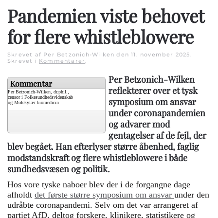
Pandemien viste behovet
for flere whistleblowere
Skrevet af Per Betzonich-Wilken den
11. november 2025
.
Skrevet i
Kommentarer
.
Per Betzonich-Wilken
Kommentar
reflekterer over et tysk
Per Betzonich-Wilken, dr.phil.,
censor i Folkesundhedsvidenskab
symposium om ansvar
og Molekylær biomedicin
under coronapandemien
og advarer mod
gentagelser af de fejl, der
blev begået. Han efterlyser større åbenhed, faglig
modstandskraft og flere whistleblowere i både
sundhedsvæsen og politik.
Hos vore tyske naboer blev der i de forgangne dage
afholdt
det første større symposium om ansvar
under den
udråbte coronapandemi. Selv om det var arrangeret af
partiet AfD, deltog forskere, klinikere, statistikere og