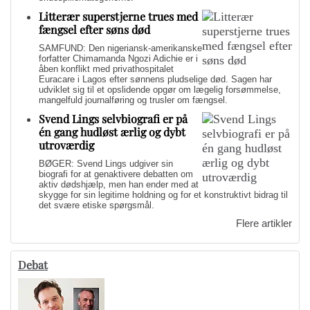
Litterær superstjerne trues med
fængsel efter søns død
SAMFUND: Den nigeriansk-amerikanske
forfatter Chimamanda Ngozi Adichie er i
åben konflikt med privathospitalet
Euracare i Lagos efter sønnens pludselige død. Sagen har
udviklet sig til et opslidende opgør om lægelig forsømmelse,
mangelfuld journalføring og trusler om fængsel.
Svend Lings selvbiografi er på
én gang hudløst ærlig og dybt
utroværdig
BØGER: Svend Lings udgiver sin
biografi for at genaktivere debatten om
aktiv dødshjælp, men han ender med at
skygge for sin legitime holdning og for et konstruktivt bidrag til
det svære etiske spørgsmål.
Flere artikler
Debat