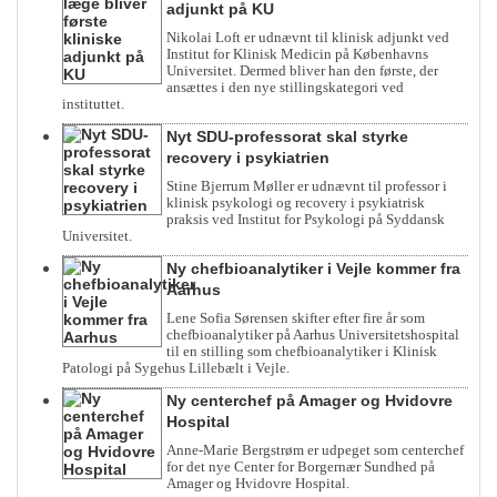
adjunkt på KU
Nikolai Loft er udnævnt til klinisk adjunkt ved
Institut for Klinisk Medicin på Københavns
Universitet. Dermed bliver han den første, der
ansættes i den nye stillingskategori ved
instituttet.
Nyt SDU-professorat skal styrke
recovery i psykiatrien
Stine Bjerrum Møller er udnævnt til professor i
klinisk psykologi og recovery i psykiatrisk
praksis ved Institut for Psykologi på Syddansk
Universitet.
Ny chefbioanalytiker i Vejle kommer fra
Aarhus
Lene Sofia Sørensen skifter efter fire år som
chefbioanalytiker på Aarhus Universitetshospital
til en stilling som chefbioanalytiker i Klinisk
Patologi på Sygehus Lillebælt i Vejle.
Ny centerchef på Amager og Hvidovre
Hospital
Anne-Marie Bergstrøm er udpeget som centerchef
for det nye Center for Borgernær Sundhed på
Amager og Hvidovre Hospital.