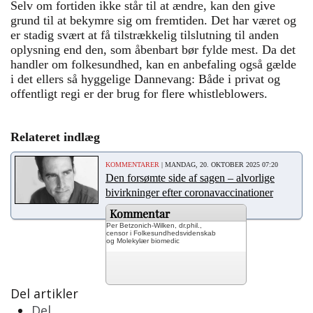
Selv om fortiden ikke står til at ændre, kan den give
grund til at bekymre sig om fremtiden. Det har været og
er stadig svært at få tilstrækkelig tilslutning til anden
oplysning end den, som åbenbart bør fylde mest. Da det
handler om folkesundhed, kan en anbefaling også gælde
i det ellers så hyggelige Dannevang: Både i privat og
offentligt regi er der brug for flere whistleblowers.
Relateret indlæg
KOMMENTARER
| MANDAG, 20. OKTOBER 2025 07:20
Den forsømte side af sagen – alvorlige
bivirkninger efter coronavaccinationer
Kommentar
Per Betzonich-Wilken, dr.phil.,
censor i Folkesundhedsvidenskab
og Molekylær biomedic
Del artikler
Del