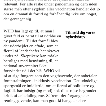
relevant. For alle raske under pandemien og dem uden
større mén efter sygdom eller vaccination handler det jo
om en dramatisk fortid og forhåbentlig ikke om noget,
der gentager sig.
WHO har lagt op til, at man i
Tilmeld dig vores
givet fald er parat til at udråbe en
nyhedsbrev
ny pandemi. Til det formål blev
der udarbejdet en aftale, som et
flertal af landechefer har skrevet
under på. Skeptikere kan måske
beroliges med henvisning til, at
national suverænitet ikke
forsvinder ud i det blå. WHO vil
så at sige fungere som den vagthavende, der anbefaler
foranstaltninger - inkklusiv vaccination. Det udødelige
spørgsmål er imidlertid, om et flertal af politikere og
fagfolk har indsigt (og mod) nok til at rejse begrundet
kritik af anbefalingerne. Såfremt det forgangne er
retningsgivende, kan man godt få bange anelser.