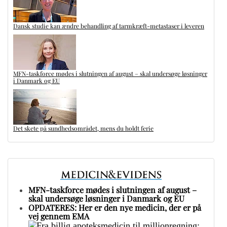
Dansk studie kan ændre behandling af tarmkræft-metastaser i leveren
MFN-taskforce mødes i slutningen af august – skal undersøge løsninger
i Danmark og EU
Det skete på sundhedsområdet, mens du holdt ferie
MFN-taskforce mødes i slutningen af august –
skal undersøge løsninger i Danmark og EU
OPDATERES: Her er den nye medicin, der er på
vej gennem EMA