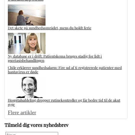
Det skete på sundhedsområdet, mens du holdt ferie
Ny database er i drift: Patientskema bruges stadig for lidt i
psoriasisbehandlingen
Chile erklærer sundhedsalarm: Fire ud af ti registrerede patienter med
hantavirus er døde
Hospitalsafdeling dropper rutinekontroller og får bedre tid til de akut
syge
Flere artikler
Tilmeld dig vores nyhedsbrev