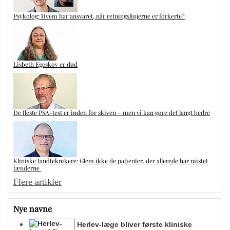
Psykolog: Hvem har ansvaret, når retningslinjerne er forkerte?
Lisbeth Egeskov er død
De fleste PSA-test er inden for skiven – men vi kan gøre det langt bedre
Kliniske tandteknikere: Glem ikke de patienter, der allerede har mistet
tænderne
Flere artikler
Nye navne
Herlev-læge bliver første kliniske