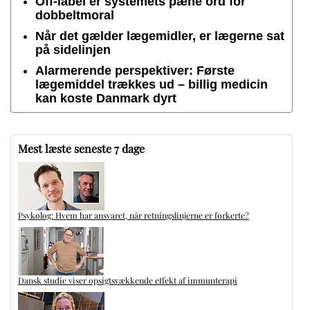
Off-label er systemets pæne ord for
dobbeltmoral
Når det gælder lægemidler, er lægerne sat
på sidelinjen
Alarmerende perspektiver: Første
lægemiddel trækkes ud – billig medicin
kan koste Danmark dyrt
Mest læste seneste 7 dage
Psykolog: Hvem har ansvaret, når retningslinjerne er forkerte?
Dansk studie viser opsigtsvækkende effekt af immunterapi