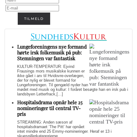
TILMELD
Lungeforeningens nye formand
hørte irsk folkemusik på pub:
Stemningen var fantastisk
KULTUR-TEMPERATUR: Ejvind
Frausings mors musikalske kunnen er
ikke gået i arv til Hvidovre-overlægen,
der for nylig er blevet formand for
Lungeforeningen. Til gengæld nyder han
mødet med musik og kultur: I foråret besøgte han en irsk pub i
landsbyen Letterfrack,[…]
Hospitalsdrama opnår hele 25
nomineringer til central TV-
pris
STREAMING: Anden sæson af
hospitalsdramaet ‘The Pitt’ har opnået
intet mindre end 25 Emmy-nomineringer. Heraf er 13 i
skuespillerkategorierne.