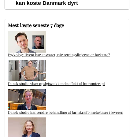
kan koste Danmark dyrt
Mest læste seneste 7 dage
Psykolog: Hvem har ansvaret, når retningslinjerne er forkerte?
Dansk studie viser opsigtsvækkende effekt af immunterapi
Dansk studie kan ændre behandling af tarmkræft-metastaser i leveren