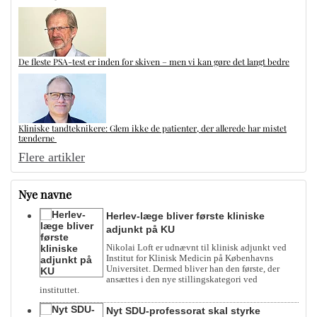
De fleste PSA-test er inden for skiven – men vi kan gøre det langt bedre
Kliniske tandteknikere: Glem ikke de patienter, der allerede har mistet
tænderne
Flere artikler
Nye navne
Herlev-læge bliver første kliniske
adjunkt på KU
Nikolai Loft er udnævnt til klinisk adjunkt ved
Institut for Klinisk Medicin på Københavns
Universitet. Dermed bliver han den første, der
ansættes i den nye stillingskategori ved
instituttet.
Nyt SDU-professorat skal styrke