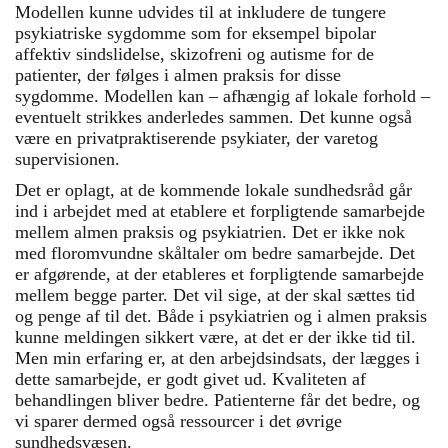
Modellen kunne udvides til at inkludere de tungere
psykiatriske sygdomme som for eksempel bipolar
affektiv sindslidelse, skizofreni og autisme for de
patienter, der følges i almen praksis for disse
sygdomme. Modellen kan – afhængig af lokale forhold –
eventuelt strikkes anderledes sammen. Det kunne også
være en privatpraktiserende psykiater, der varetog
supervisionen.
Det er oplagt, at de kommende lokale sundhedsråd går
ind i arbejdet med at etablere et forpligtende samarbejde
mellem almen praksis og psykiatrien. Det er ikke nok
med floromvundne skåltaler om bedre samarbejde. Det
er afgørende, at der etableres et forpligtende samarbejde
mellem begge parter. Det vil sige, at der skal sættes tid
og penge af til det. Både i psykiatrien og i almen praksis
kunne meldingen sikkert være, at det er der ikke tid til.
Men min erfaring er, at den arbejdsindsats, der lægges i
dette samarbejde, er godt givet ud. Kvaliteten af
behandlingen bliver bedre. Patienterne får det bedre, og
vi sparer dermed også ressourcer i det øvrige
sundhedsvæsen.