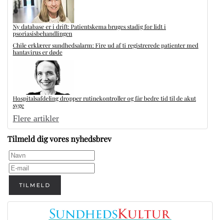
Ny database er i drift: Patientskema bruges stadig for lidt i
psoriasisbehandlingen
Chile erklærer sundhedsalarm: Fire ud af ti registrerede patienter med
hantavirus er døde
Hospitalsafdeling dropper rutinekontroller og får bedre tid til de akut
syge
Flere artikler
Tilmeld dig vores nyhedsbrev
TILMELD