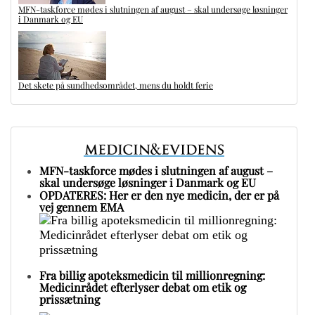
MFN-taskforce mødes i slutningen af august – skal undersøge løsninger
i Danmark og EU
Det skete på sundhedsområdet, mens du holdt ferie
MFN-taskforce mødes i slutningen af august –
skal undersøge løsninger i Danmark og EU
OPDATERES: Her er den nye medicin, der er på
vej gennem EMA
Fra billig apoteksmedicin til millionregning:
Medicinrådet efterlyser debat om etik og
prissætning