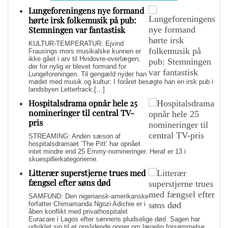
Lungeforeningens nye formand
hørte irsk folkemusik på pub:
Stemningen var fantastisk
KULTUR-TEMPERATUR: Ejvind
Frausings mors musikalske kunnen er
ikke gået i arv til Hvidovre-overlægen,
der for nylig er blevet formand for
Lungeforeningen. Til gengæld nyder han
mødet med musik og kultur: I foråret besøgte han en irsk pub i
landsbyen Letterfrack,[…]
Hospitalsdrama opnår hele 25
nomineringer til central TV-
pris
STREAMING: Anden sæson af
hospitalsdramaet ‘The Pitt’ har opnået
intet mindre end 25 Emmy-nomineringer. Heraf er 13 i
skuespillerkategorierne.
Litterær superstjerne trues med
fængsel efter søns død
SAMFUND: Den nigeriansk-amerikanske
forfatter Chimamanda Ngozi Adichie er i
åben konflikt med privathospitalet
Euracare i Lagos efter sønnens pludselige død. Sagen har
udviklet sig til et opslidende opgør om lægelig forsømmelse,