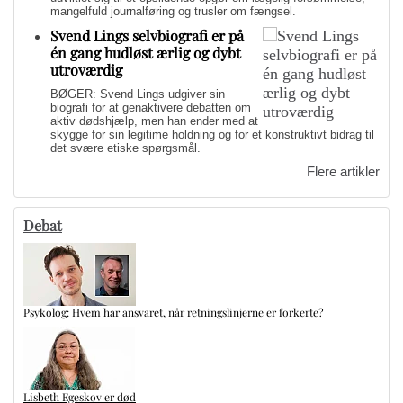
mangelfuld journalføring og trusler om fængsel.
Svend Lings selvbiografi er på
én gang hudløst ærlig og dybt
utroværdig
BØGER: Svend Lings udgiver sin
biografi for at genaktivere debatten om
aktiv dødshjælp, men han ender med at
skygge for sin legitime holdning og for et konstruktivt bidrag til
det svære etiske spørgsmål.
Flere artikler
Debat
Psykolog: Hvem har ansvaret, når retningslinjerne er forkerte?
Lisbeth Egeskov er død