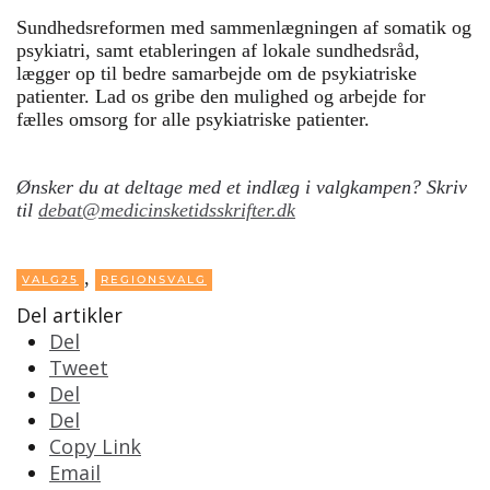
Sundhedsreformen med sammenlægningen af somatik og
psykiatri, samt etableringen af lokale sundhedsråd,
lægger op til bedre samarbejde om de psykiatriske
patienter. Lad os gribe den mulighed og arbejde for
fælles omsorg for alle psykiatriske patienter.
Ønsker du at deltage med et indlæg i valgkampen? Skriv
til
debat@medicinsketidsskrifter.dk
,
VALG25
REGIONSVALG
Del artikler
Del
Tweet
Del
Del
Copy Link
Email