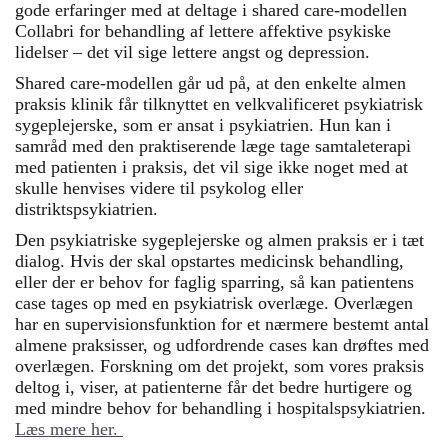
gode erfaringer med at deltage i shared care-modellen
Collabri for behandling af lettere affektive psykiske
lidelser – det vil sige lettere angst og depression.
Shared care-modellen går ud på, at den enkelte almen
praksis klinik får tilknyttet en velkvalificeret psykiatrisk
sygeplejerske, som er ansat i psykiatrien. Hun kan i
samråd med den praktiserende læge tage samtaleterapi
med patienten i praksis, det vil sige ikke noget med at
skulle henvises videre til psykolog eller
distriktspsykiatrien.
Den psykiatriske sygeplejerske og almen praksis er i tæt
dialog. Hvis der skal opstartes medicinsk behandling,
eller der er behov for faglig sparring, så kan patientens
case tages op med en psykiatrisk overlæge. Overlægen
har en supervisionsfunktion for et nærmere bestemt antal
almene praksisser, og udfordrende cases kan drøftes med
overlægen. Forskning om det projekt, som vores praksis
deltog i, viser, at patienterne får det bedre hurtigere og
med mindre behov for behandling i hospitalspsykiatrien.
Læs mere her.