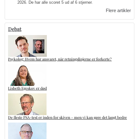
2026. De har alle scoret 5 ud af 6 stjerner.
Flere artikler
Debat
Psykolog: Hvem har ansvaret, når retningslinjerne er forkerte?
Lisbeth Egeskov er død
De fleste PSA-test er inden for skiven – men vi kan gøre det langt bedre