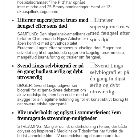
hospitalsdramaet ‘The Pitt’ har opnået
intet mindre end 25 Emmy-nomineringer. Heraf er 13 i
skuespillerkategorierne.
Litterær superstjerne trues med
fængsel efter søns død
SAMFUND: Den nigeriansk-amerikanske
forfatter Chimamanda Ngozi Adichie er i
åben konflikt med privathospitalet
Euracare i Lagos efter sønnens pludselige død. Sagen har
udviklet sig til et opslidende opgør om lægelig forsømmelse,
mangelfuld journalføring og trusler om fængsel.
Svend Lings selvbiografi er på
én gang hudløst ærlig og dybt
utroværdig
BØGER: Svend Lings udgiver sin
biografi for at genaktivere debatten om
aktiv dødshjælp, men han ender med at
skygge for sin legitime holdning og for et konstruktivt bidrag til
det svære etiske spørgsmål.
Bliv underholdt og oplyst i sommerferien: Fem
fremragende streaming-muligheder
STREAMING: Mangler du lidt underholdning i ferien, der både
oplyser og inspirerer? Medicinske Tidsskrifter har fundet de
bedst anmeldte film, TV-udsendelser og dokumentarer fra