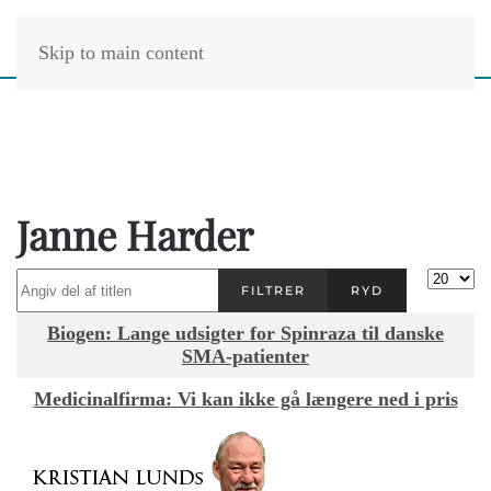
Skip to main content
Janne Harder
Angiv del af titlen
Vis #
FILTRER
RYD
Titel
Biogen: Lange udsigter for Spinraza til danske
SMA-patienter
Medicinalfirma: Vi kan ikke gå længere ned i pris