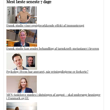
Mest læste seneste 7 dage
Dansk studie viser opsigtsvækkende effekt af immunterapi
Dansk studie kan ændre behandling af tarmkræft-metastaser i leveren
Psykolog: Hvem har ansvaret, når retningslinjerne er forkerte?
MFN-taskforce mødes i slutningen af august – skal undersøge løsninger
i Danmark og EU