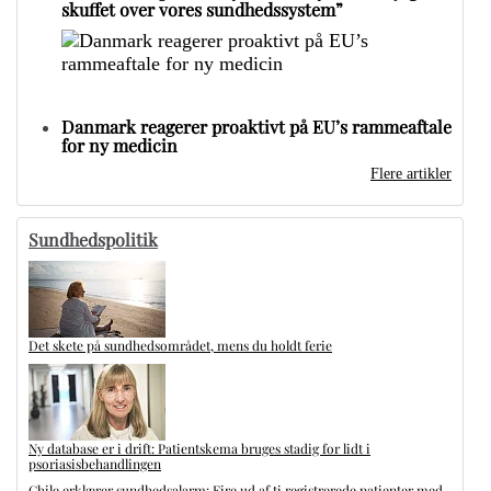
skuffet over vores sundhedssystem”
Danmark reagerer proaktivt på EU’s rammeaftale
for ny medicin
Flere artikler
Sundhedspolitik
Det skete på sundhedsområdet, mens du holdt ferie
Ny database er i drift: Patientskema bruges stadig for lidt i
psoriasisbehandlingen
Chile erklærer sundhedsalarm: Fire ud af ti registrerede patienter med