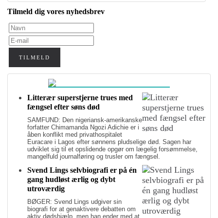
Tilmeld dig vores nyhedsbrev
TILMELD
Litterær superstjerne trues med
fængsel efter søns død
SAMFUND: Den nigeriansk-amerikanske
forfatter Chimamanda Ngozi Adichie er i
åben konflikt med privathospitalet
Euracare i Lagos efter sønnens pludselige død. Sagen har
udviklet sig til et opslidende opgør om lægelig forsømmelse,
mangelfuld journalføring og trusler om fængsel.
Svend Lings selvbiografi er på én
gang hudløst ærlig og dybt
utroværdig
BØGER: Svend Lings udgiver sin
biografi for at genaktivere debatten om
aktiv dødshjælp, men han ender med at