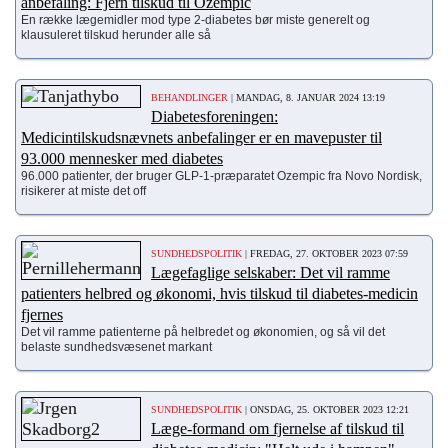
anbefaling: Fjern tilskud til Ozempic
En række lægemidler mod type 2-diabetes bør miste generelt og
klausuleret tilskud herunder alle så
BEHANDLINGER
| MANDAG, 8. JANUAR 2024 13:19
Diabetesforeningen:
Medicintilskudsnævnets anbefalinger er en mavepuster til
93.000 mennesker med diabetes
96.000 patienter, der bruger GLP-1-præparatet Ozempic fra Novo Nordisk,
risikerer at miste det off
SUNDHEDSPOLITIK
| FREDAG, 27. OKTOBER 2023 07:59
Lægefaglige selskaber: Det vil ramme
patienters helbred og økonomi, hvis tilskud til diabetes-medicin
fjernes
Det vil ramme patienterne på helbredet og økonomien, og så vil det
belaste sundhedsvæsenet markant
SUNDHEDSPOLITIK
| ONSDAG, 25. OKTOBER 2023 12:21
Læge-formand om fjernelse af tilskud til