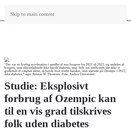
Skip to main content
”Der var en kraftig acceleration i antallet af nye brugere fra 2021 til 2022, og andelen af
brugere, som tilsyneladende ikke havde diabetes, steg. Selv om medicinen slet ikke er
godkendt til vægttab alene, så havde hver tredje dansker, som startede på Ozempic i 2022,
ikke diabetes,” siger Reimar W. Thomsen. Foto: Aarhus Universitet
Studie: Eksplosivt
forbrug af Ozempic kan
til en vis grad tilskrives
folk uden diabetes