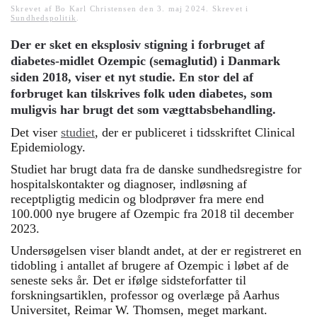
Skrevet af Bo Karl Christensen den
3. maj 2024
. Skrevet i
Sundhedspolitik
.
Der er sket en eksplosiv stigning i forbruget af
diabetes-midlet Ozempic (semaglutid) i Danmark
siden 2018, viser et nyt studie. En stor del af
forbruget kan tilskrives folk uden diabetes, som
muligvis har brugt det som vægttabsbehandling.
Det viser
studie
t
, der er publiceret i tidsskriftet Clinical
Epidemiology.
Studiet har brugt data fra de danske sundhedsregistre for
hospitalskontakter og diagnoser, indløsning af
receptpligtig medicin og blodprøver fra mere end
100.000 nye brugere af Ozempic fra 2018 til december
2023.
Undersøgelsen viser blandt andet, at der er registreret en
tidobling i antallet af brugere af Ozempic i løbet af de
seneste seks år. Det er ifølge sidsteforfatter til
forskningsartiklen, professor og overlæge på Aarhus
Universitet, Reimar W. Thomsen, meget markant.