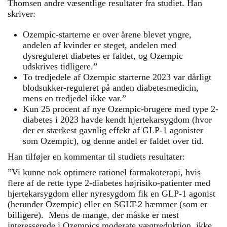
Thomsen andre væsentlige resultater fra studiet. Han
skriver:
Ozempic-starterne er over årene blevet yngre,
andelen af kvinder er steget, andelen med
dysreguleret diabetes er faldet, og Ozempic
udskrives tidligere.”
To tredjedele af Ozempic starterne 2023 var dårligt
blodsukker-reguleret på anden diabetesmedicin,
mens en tredjedel ikke var.”
Kun 25 procent af nye Ozempic-brugere med type 2-
diabetes i 2023 havde kendt hjertekarsygdom (hvor
der er stærkest gavnlig effekt af GLP-1 agonister
som Ozempic), og denne andel er faldet over tid.
Han tilføjer en kommentar til studiets resultater:
”Vi kunne nok optimere rationel farmakoterapi, hvis
flere af de rette type 2-diabetes højrisiko-patienter med
hjertekarsygdom eller nyresygdom fik en GLP-1 agonist
(herunder Ozempic) eller en SGLT-2 hæmmer (som er
billigere). Mens de mange, der måske er mest
interesserede i Ozempics moderate vægtreduktion, ikke