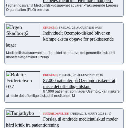
diabetes-medicin: "Helt ude i hampen"
I et høringssvar til Medicintilskudsnævnet advarer Praktiserende Lægers
Organisation (PLO) om alvo
ØKONOMI
| FREDAG, 25. AUGUST 2023 07:35
Individuelt Ozempic-tilskud bliver en
kæmpe ekstra opgave for praktiserende
læger
Medicintilskudsnævnet har foreslået at ophæve det generelle tilskud til
diabeteslægemidlet Ozemp
ØKONOMI
| TIRSDAG, 22. AUGUST 2023 07:18
87.000 patienter på Ozempic risikerer at
miste det offentlige tilskud
87.000 patienter, som tager Ozempic, kan risikere
at miste det offentlige tilskud til medicinen. M
SUNDHEDSPOLITIK
| FREDAG, 3. MARTS 2023 11:17
Forslag til ændrede medicintilskud møder
hård kritik fra patientforening