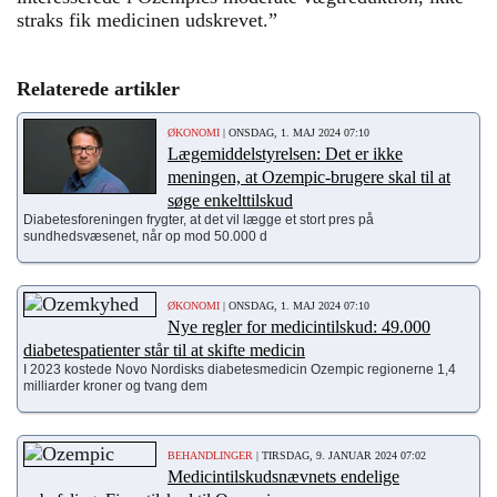
straks fik medicinen udskrevet.”
Relaterede artikler
ØKONOMI
| ONSDAG, 1. MAJ 2024 07:10
Lægemiddelstyrelsen: Det er ikke
meningen, at Ozempic-brugere skal til at
søge enkelttilskud
Diabetesforeningen frygter, at det vil lægge et stort pres på
sundhedsvæsenet, når op mod 50.000 d
ØKONOMI
| ONSDAG, 1. MAJ 2024 07:10
Nye regler for medicintilskud: 49.000
diabetespatienter står til at skifte medicin
I 2023 kostede Novo Nordisks diabetesmedicin Ozempic regionerne 1,4
milliarder kroner og tvang dem
BEHANDLINGER
| TIRSDAG, 9. JANUAR 2024 07:02
Medicintilskudsnævnets endelige