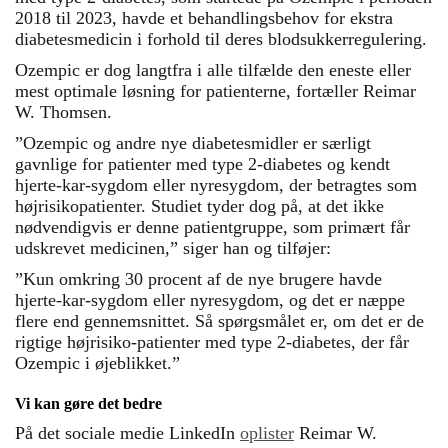
2018 til 2023, havde et behandlingsbehov for ekstra
diabetesmedicin i forhold til deres blodsukkerregulering.
Ozempic er dog langtfra i alle tilfælde den eneste eller
mest optimale løsning for patienterne, fortæller Reimar
W. Thomsen.
”Ozempic og andre nye diabetesmidler er særligt
gavnlige for patienter med type 2-diabetes og kendt
hjerte-kar-sygdom eller nyresygdom, der betragtes som
højrisikopatienter. Studiet tyder dog på, at det ikke
nødvendigvis er denne patientgruppe, som primært får
udskrevet medicinen,” siger han og tilføjer:
”Kun omkring 30 procent af de nye brugere havde
hjerte-kar-sygdom eller nyresygdom, og det er næppe
flere end gennemsnittet. Så spørgsmålet er, om det er de
rigtige højrisiko-patienter med type 2-diabetes, der får
Ozempic i øjeblikket.”
Vi kan gøre det bedre
På det sociale medie LinkedIn
oplister
Reimar W.