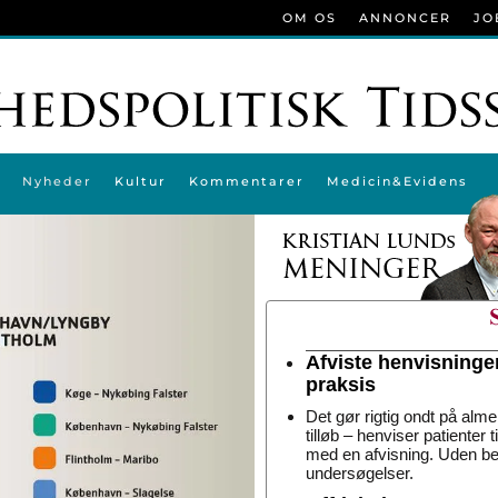
OM OS
ANNONCER
JO
Nyheder
Kultur
Kommentarer
Medicin&Evidens
Afviste henvisninge
praksis
Det gør rigtig ondt på alme
tilløb – henviser patienter 
med en afvisning. Uden be
undersøgelser.