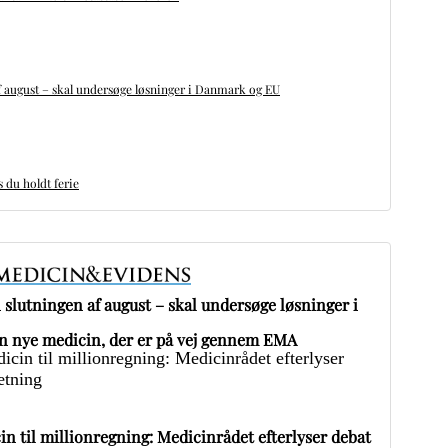
 august – skal undersøge løsninger i Danmark og EU
du holdt ferie
slutningen af august – skal undersøge løsninger i
 nye medicin, der er på vej gennem EMA
in til millionregning: Medicinrådet efterlyser debat