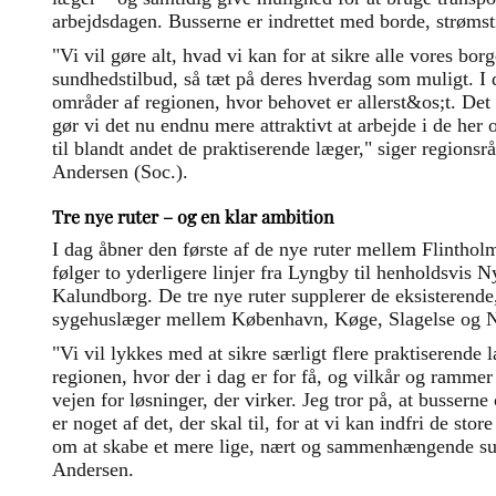
arbejdsdagen. Busserne er indrettet med borde, strømsti
"Vi vil gøre alt, hvad vi kan for at sikre alle vores borg
sundhedstilbud, så tæt på deres hverdag som muligt. I d
områder af regionen, hvor behovet er allerst&os;t. Det
gør vi det nu endnu mere attraktivt at arbejde i de her 
til blandt andet de praktiserende læger," siger regions
Andersen (Soc.).
Tre nye ruter – og en klar ambition
I dag åbner den første af de nye ruter mellem Flinthol
følger to yderligere linjer fra Lyngby til henholdsvis
Kalundborg. De tre nye ruter supplerer de eksisterende
sygehuslæger mellem København, Køge, Slagelse og N
"Vi vil lykkes med at sikre særligt flere praktiserende 
regionen, hvor der i dag er for få, og vilkår og rammer 
vejen for løsninger, der virker. Jeg tror på, at busserne 
er noget af det, der skal til, for at vi kan indfri de st
om at skabe et mere lige, nært og sammenhængende su
Andersen.