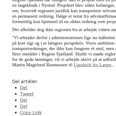
en lægeklinik i Nysted. Projektet blev siden forlænget, 
om, hvorvidt regionen juridisk kan transportere selvs
en permanent ordning. Ifølge et notat fra advokatfirm
formentlig kun hjemmel til en sådan ordning som proje
Det afholder dog ikke regionen fra at arbejde videre m
"Vi arbejder derfor i administrationen lige nu målrette
på kort sigt og i et længere perspektiv. Vores ambition 
transportordninger, der ikke kun fungerer ét sted, me
flere områder i Region Sjælland. Skulle vi møde regler
for de gode løsninger, vil vi arbejde aktivt på at udford
Martin Magelund Rasmussen til
Ugeskrift for Læger
.
Del artikler
Del
Tweet
Del
Del
Copy Link