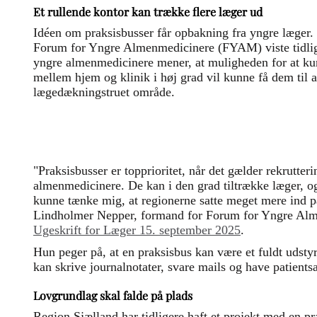
Et rullende kontor kan trække flere læger ud
Idéen om praksisbusser får opbakning fra yngre læger
Forum for Yngre Almenmedicinere (FYAM) viste tidliger
yngre almenmedicinere mener, at muligheden for at kun
mellem hjem og klinik i høj grad vil kunne få dem til at
lægedækningstruet område.
"Praksisbusser er topprioritet, når det gælder rekrutter
almenmedicinere. De kan i den grad tiltrække læger, og
kunne tænke mig, at regionerne satte meget mere ind p
Lindholmer Nepper, formand for Forum for Yngre Alm
Ugeskrift for Læger 15. september 2025
.
Hun peger på, at en praksisbus kan være et fuldt udsty
kan skrive journalnotater, svare mails og have patients
Lovgrundlag skal falde på plads
Region Sjælland har tidligere haft et projekt med en