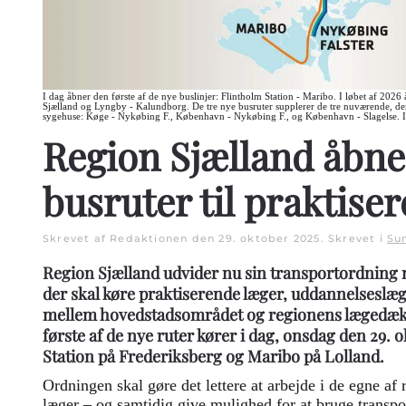
I dag åbner den første af de nye buslinjer: Flintholm Station - Maribo. I løbet af 202
Sjælland og Lyngby - Kalundborg. De tre nye busruter supplerer de tre nuværende, der 
sygehuse: Køge - Nykøbing F., København - Nykøbing F., og København - Slagelse. Il
Region Sjælland åbner
busruter til praktise
Skrevet af Redaktionen den
29. oktober 2025
. Skrevet i
Su
Region Sjælland udvider nu sin transportordning 
der skal køre praktiserende læger, uddannelseslæ
mellem hovedstadsområdet og regionens lægedæ
første af de nye ruter kører i dag, onsdag den 29.
Station på Frederiksberg og Maribo på Lolland.
Ordningen skal gøre det lettere at arbejde i de egne af
læger – og samtidig give mulighed for at bruge transpo