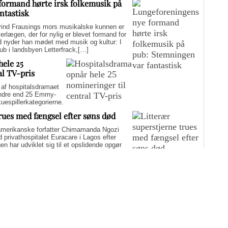
formand hørte irsk folkemusik på
ntastisk
d Frausings mors musikalske kunnen er
verlægen, der for nylig er blevet formand for
d nyder han mødet med musik og kultur: I
pub i landsbyen Letterfrack,[…]
hele 25
al TV-pris
f hospitalsdramaet
mindre end 25 Emmy-
kuespillerkategorierne.
trues med fængsel efter søns død
merikanske forfatter Chimamanda Ngozi
d privathospitalet Euracare i Lagos efter
n har udviklet sig til et opslidende opgør
elfuld journalføring og trusler om fængsel.
i er på én gang hudløst ærlig og
sin biografi for at genaktivere debatten om
er med at skygge for sin legitime holdning
 til det svære etiske spørgsmål.
Flere artikler