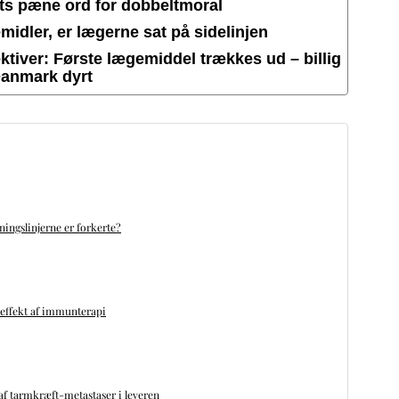
ets pæne ord for dobbeltmoral
idler, er lægerne sat på sidelinjen
tiver: Første lægemiddel trækkes ud – billig
Danmark dyrt
ningslinjerne er forkerte?
 effekt af immunterapi
f tarmkræft-metastaser i leveren