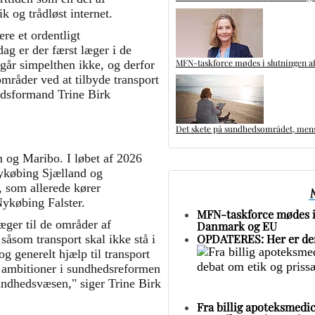
k og trådløst internet.
ere et ordentligt
ag er der færst læger i de
MFN-taskforce mødes i slutningen af
 går simpelthen ikke, og derfor
områder ved at tilbyde transport
rådsformand Trine Birk
Det skete på sundhedsområdet, mens 
m og Maribo. I løbet af 2026
 Nykøbing Sjælland og
, som allerede kører
ykøbing Falster.
MFN-taskforce mødes i 
læger til de områder af
Danmark og EU
OPDATERES: Her er den
såsom transport skal ikke stå i
og generelt hjælp til transport
ore ambitioner i sundhedsreformen
ndhedsvæsen," siger Trine Birk
Fra billig apoteksmedic