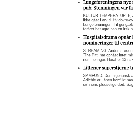
Lungeforeningens nye 
pub: Stemningen var fa
KULTUR-TEMPERATUR: Ejvin
ikke gået i arv til Hvidovre-o
Lungeforeningen. Til gengæl
foråret besøgte han en irsk 
Hospitalsdrama opnår 
nomineringer til centr
STREAMING: Anden sæson a
‘The Pitt’ har opnået intet 
nomineringer. Heraf er 13 i s
Litterær superstjerne 
SAMFUND: Den nigeriansk-a
Adichie er i åben konflikt me
sønnens pludselige død. Sage
om lægelig forsømmelse, mang
Svend Lings selvbiograf
dybt utroværdig
BØGER: Svend Lings udgiver 
aktiv dødshjælp, men han end
og for et konstruktivt bidrag