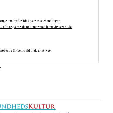
bruges stadig for lidt i psoriasisbehandlingen
d af ti registrerede patienter med hantavirus er døde
oller og får bedre tid til de akut syge
v