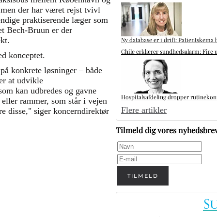
men der har været rejst tvivl
tændige praktiserende læger som
aet Bech-Bruun er der
kt.
Ny database er i drift: Patientskema 
Chile erklærer sundhedsalarm: Fire u
ed konceptet.
t på konkrete løsninger – både
er at udvikle
n som kan udbredes og gavne
Hospitalsafdeling dropper rutinekontr
 eller rammer, som står i vejen
Flere artikler
re disse," siger koncerndirektør
Tilmeld dig vores nyhedsbre
TILMELD