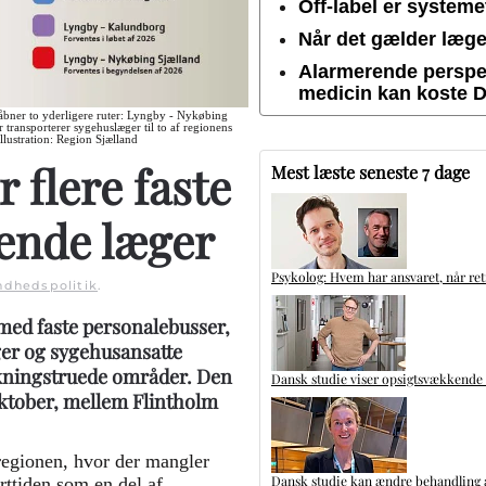
Off-label er system
Når det gælder lægem
Alarmerende perspek
medicin kan koste 
6 åbner to yderligere ruter: Lyngby - Nykøbing
transporterer sygehuslæger til to af regionens
lustration: Region Sjælland
 flere faste
Mest læste seneste 7 dage
rende læger
Psykolog: Hvem har ansvaret, når ret
ndhedspolitik
.
med faste personalebusser,
ger og sygehusansatte
kningstruede områder. Den
Dansk studie viser opsigtsvækkende
 oktober, mellem Flintholm
 regionen, hvor der mangler
Dansk studie kan ændre behandling a
rttiden som en del af