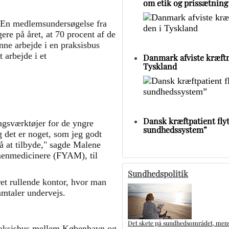
om etik og prissætning
. En medlemsundersøgelse fra
e på året, at 70 procent af de
ne arbejde i en praksisbus
 arbejde i et
Danmark afviste kræftm
Tyskland
Dansk kræftpatient flytt
ingsværktøjer for de yngre
sundhedssystem”
 det er noget, som jeg godt
å at tilbyde," sagde Malene
enmedicinere (FYAM), til
Sundhedspolitik
ret rullende kontor, hvor man
amtaler undervejs.
Det skete på sundhedsområdet, mens 
 praksisbus mellem København og