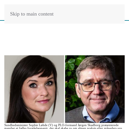
Skip to main content
Sundhedsminister Sophie Løhde (V) og PLO-formand Jørgen Skadborg præsenterede
mandag et fælles forståelsespapir, der skal skabe ro om almen praksis efter måneders uro.