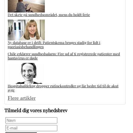
Det skete på sundhedsområdet, mens du holdt ferie
Ny database er i drift: Patientskema bruges stadig for lidt i
psoriasisbehandlingen
Chile erklærer sundhedsalarm: Fire ud af ti registrerede patienter med
hantavirus er døde
Hospitalsafdeling dropper rutinekontroller og får bedre tid til de akut
syge
Flere artikler
Tilmeld dig vores nyhedsbrev