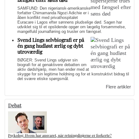
SAMFUND: Den nigeriansk-amerikanske
forfatter Chimamanda Ngozi Adichie er i
åben konflikt med privathospitalet
Euracare i Lagos efter sønnens pludselige død. Sagen har
udviklet sig til et opslidende opgør om lægelig forsømmelse,
mangelfuld journalføring og trusler om fængsel.
Svend Lings selvbiografi er på
én gang hudløst ærlig og dybt
utroværdig
BØGER: Svend Lings udgiver sin
biografi for at genaktivere debatten om
aktiv dødshjælp, men han ender med at
skygge for sin legitime holdning og for et konstruktivt bidrag til
det svære etiske spørgsmål.
Flere artikler
Debat
Psykolog: Hvem har ansvaret, når retningslinjerne er forkerte?