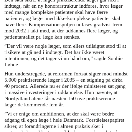
indtægt, når en ny honorarstruktur indføres, hvor læger
med mange komplekse patienter skal have færre
patienter, og læger med ikke-komplekse patienter skal
have flere. Kompensationspuljen udfases gradvist frem
mod 2032 i takt med, at der uddannes flere læger, og
patientantallet pr. læge kan sænkes.
”Der vil være nogle læger, som ellers utilsigtet stod til at
risikere at gå ned i indtægt. Det har ikke været
intentionen, og det tager vi nu hånd om,” sagde Sophie
Løhde.
Hun understregede, at reformen fortsat sigter mod mindst
5.000 praktiserende læger i 2035 – en stigning på cirka
40 procent. Allerede nu er der ifølge ministeren sat gang
i massive investeringer i uddannelse. Hun nævnte, at
Nordjylland alene får næsten 150 nye praktiserende
læger de kommende fem år.
”Vi er enige om ambitionen, at der skal være bedre
adgang til egen læge i hele Danmark. Forståelsespapiret
sikrer, at forandringerne i almen praksis sker i