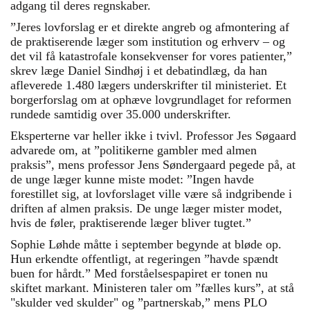
adgang til deres regnskaber.
”Jeres lovforslag er et direkte angreb og afmontering af
de praktiserende læger som institution og erhverv – og
det vil få katastrofale konsekvenser for vores patienter,”
skrev læge Daniel Sindhøj i et debatindlæg, da han
afleverede 1.480 lægers underskrifter til ministeriet. Et
borgerforslag om at ophæve lovgrundlaget for reformen
rundede samtidig over 35.000 underskrifter.
Eksperterne var heller ikke i tvivl. Professor Jes Søgaard
advarede om, at ”politikerne gambler med almen
praksis”, mens professor Jens Søndergaard pegede på, at
de unge læger kunne miste modet: ”Ingen havde
forestillet sig, at lovforslaget ville være så indgribende i
driften af almen praksis. De unge læger mister modet,
hvis de føler, praktiserende læger bliver tugtet.”
Sophie Løhde måtte i september begynde at bløde op.
Hun erkendte offentligt, at regeringen ”havde spændt
buen for hårdt.” Med forståelsespapiret er tonen nu
skiftet markant. Ministeren taler om ”fælles kurs”, at stå
"skulder ved skulder" og ”partnerskab,” mens PLO