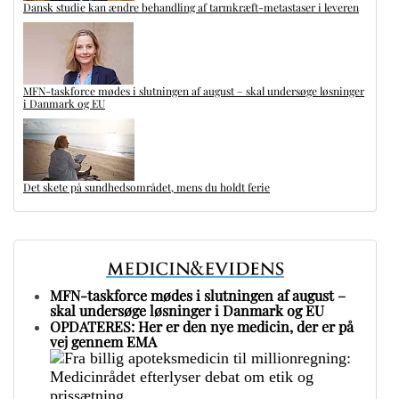
Dansk studie kan ændre behandling af tarmkræft-metastaser i leveren
MFN-taskforce mødes i slutningen af august – skal undersøge løsninger
i Danmark og EU
Det skete på sundhedsområdet, mens du holdt ferie
MFN-taskforce mødes i slutningen af august –
skal undersøge løsninger i Danmark og EU
OPDATERES: Her er den nye medicin, der er på
vej gennem EMA