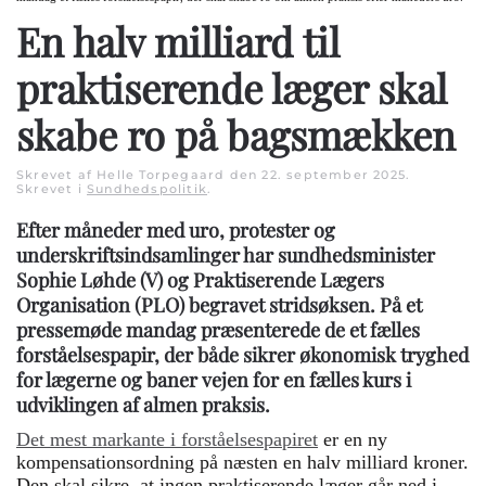
En halv milliard til
praktiserende læger skal
skabe ro på bagsmækken
Skrevet af Helle Torpegaard den
22. september 2025
.
Skrevet i
Sundhedspolitik
.
Efter måneder med uro, protester og
underskriftsindsamlinger har sundhedsminister
Sophie Løhde (V) og Praktiserende Lægers
Organisation (PLO) begravet stridsøksen. På et
pressemøde mandag præsenterede de et fælles
forståelsespapir, der både sikrer økonomisk tryghed
for lægerne og baner vejen for en fælles kurs i
udviklingen af almen praksis.
Det mest markante i forståelsespapiret
er en ny
kompensationsordning på næsten en halv milliard kroner.
Den skal sikre, at ingen praktiserende læger går ned i