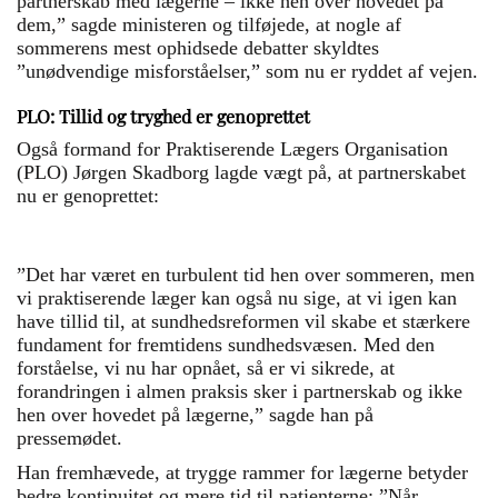
partnerskab med lægerne – ikke hen over hovedet på
dem,” sagde ministeren og tilføjede, at nogle af
sommerens mest ophidsede debatter skyldtes
”unødvendige misforståelser,” som nu er ryddet af vejen.
PLO: Tillid og tryghed er genoprettet
Også formand for Praktiserende Lægers Organisation
(PLO) Jørgen Skadborg lagde vægt på, at partnerskabet
nu er genoprettet:
”Det har været en turbulent tid hen over sommeren, men
vi praktiserende læger kan også nu sige, at vi igen kan
have tillid til, at sundhedsreformen vil skabe et stærkere
fundament for fremtidens sundhedsvæsen. Med den
forståelse, vi nu har opnået, så er vi sikrede, at
forandringen i almen praksis sker i partnerskab og ikke
hen over hovedet på lægerne,” sagde han på
pressemødet.
Han fremhævede, at trygge rammer for lægerne betyder
bedre kontinuitet og mere tid til patienterne: ”Når