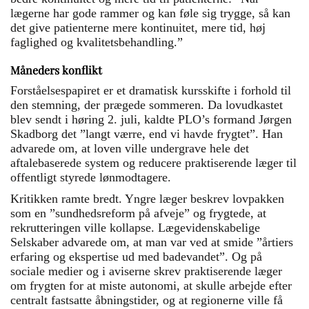
lægerne har gode rammer og kan føle sig trygge, så kan
det give patienterne mere kontinuitet, mere tid, høj
faglighed og kvalitetsbehandling.”
Måneders konflikt
Forståelsespapiret er et dramatisk kursskifte i forhold til
den stemning, der prægede sommeren. Da lovudkastet
blev sendt i høring 2. juli, kaldte PLO’s formand Jørgen
Skadborg det ”langt værre, end vi havde frygtet”. Han
advarede om, at loven ville undergrave hele det
aftalebaserede system og reducere praktiserende læger til
offentligt styrede lønmodtagere.
Kritikken ramte bredt. Yngre læger beskrev lovpakken
som en ”sundhedsreform på afveje” og frygtede, at
rekrutteringen ville kollapse. Lægevidenskabelige
Selskaber advarede om, at man var ved at smide ”årtiers
erfaring og ekspertise ud med badevandet”. Og på
sociale medier og i aviserne skrev praktiserende læger
om frygten for at miste autonomi, at skulle arbejde efter
centralt fastsatte åbningstider, og at regionerne ville få