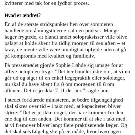
kvitterer med tak for en lydhør proces.
Hvad er ændret?
En af de største stridspunkter hen over sommeren
handlede om åbningstiderne i almen praksis. Mange
læger frygtede, at blandt andet solopraksisser ville blive
pålagt at holde åbent fra tidlig morgen til sen aften – et
krav, de mente ville være umuligt at opfylde uden at gå
på kompromis med kvalitet og familieliv.
På pressemødet gjorde Sophie Løhde sig umage for at
aflive netop den frygt: ”Det her handler ikke om, at vi nu
går ud og siger til en enkel lægepraktik eller sololæger,
nu skal du have åbent fra 8 om morgenen til 8 om
aftenen. Det er jo ikke 7-11 det her,” sagde hun.
I stedet forklarede ministeren, at bedre tilgængelighed
skal sikres over tid – i takt med, at kapaciteten bliver
større: ”Det er jo ikke noget, der bare kommer fra den
ene dag til den anden. Det kommer til at ske i takt med,
at vi fremover bliver langt flere praktiserende læger. Og
det skal selvfølgelig ske på en måde, hvor hverdagen