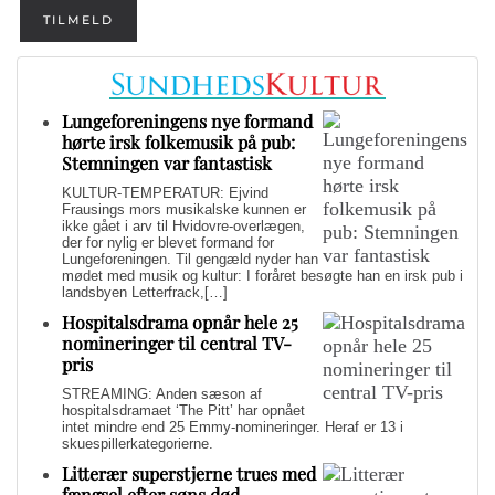
TILMELD
Lungeforeningens nye formand
hørte irsk folkemusik på pub:
Stemningen var fantastisk
KULTUR-TEMPERATUR: Ejvind
Frausings mors musikalske kunnen er
ikke gået i arv til Hvidovre-overlægen,
der for nylig er blevet formand for
Lungeforeningen. Til gengæld nyder han
mødet med musik og kultur: I foråret besøgte han en irsk pub i
landsbyen Letterfrack,[…]
Hospitalsdrama opnår hele 25
nomineringer til central TV-
pris
STREAMING: Anden sæson af
hospitalsdramaet ‘The Pitt’ har opnået
intet mindre end 25 Emmy-nomineringer. Heraf er 13 i
skuespillerkategorierne.
Litterær superstjerne trues med
fængsel efter søns død