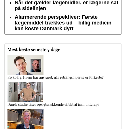
Når det gælder lægemidler, er lægerne sat
på sidelinjen
Alarmerende perspektiver: Første
lægemiddel trækkes ud – billig medicin
kan koste Danmark dyrt
Mest læste seneste 7 dage
Psykolog: Hvem har ansvaret, når retningslinjerne er forkerte?
Dansk studie viser opsigtsvækkende effekt af immunterapi