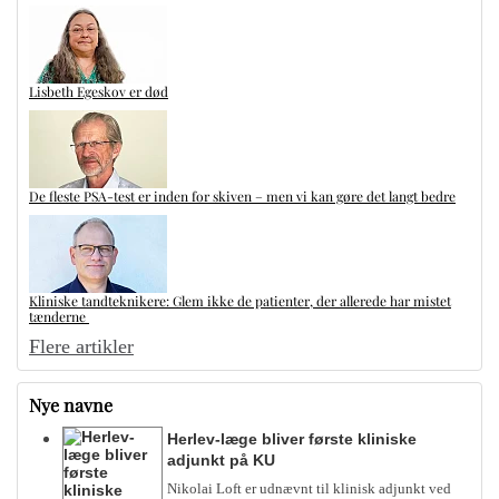
Lisbeth Egeskov er død
De fleste PSA-test er inden for skiven – men vi kan gøre det langt bedre
Kliniske tandteknikere: Glem ikke de patienter, der allerede har mistet
tænderne
Flere artikler
Nye navne
Herlev-læge bliver første kliniske
adjunkt på KU
Nikolai Loft er udnævnt til klinisk adjunkt ved