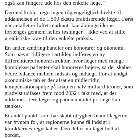
også kan fungere ude hos den enkelte læge.”
Dermed kobler regeringen tilgængelighed direkte til
uddannelsen af de 1.500 ekstra praktiserende læger. Først
når antallet er løftet markant, kan åbningstiderne
forlænges gennem fælles løsninger – ikke ved at stille
urealistiske krav til den enkelte praksis.
En anden ændring handler om honorarer og økonomi.
Som nævnt tidligere i artiklen indføres en ny
differentieret honorarstruktur, hvor læger med mange
komplekse patienter skal honoreres højere, så der skabes
bedre balance mellem indsats og indtægt. For at undgå
økonomiske tab er der afsat en midlertidig
kompensationspulje på knap en halv milliard kroner, som
gradvist udfases frem mod 2032 i takt med, at der
uddannes flere læger og patientantallet pr. læge kan
sænkes.
Et andet punkt, som har skabt utryghed blandt lægerne,
var frygten for, at regionerne kunne få indsigt i
klinikkernes regnskaber. Den del er nu taget helt af
bordet.