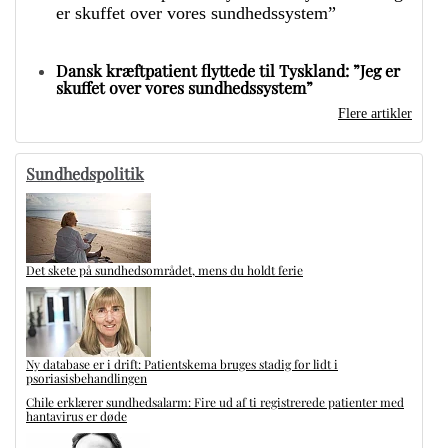
Dansk kræftpatient flyttede til Tyskland: ”Jeg er
skuffet over vores sundhedssystem”
Flere artikler
Sundhedspolitik
Det skete på sundhedsområdet, mens du holdt ferie
Ny database er i drift: Patientskema bruges stadig for lidt i
psoriasisbehandlingen
Chile erklærer sundhedsalarm: Fire ud af ti registrerede patienter med
hantavirus er døde