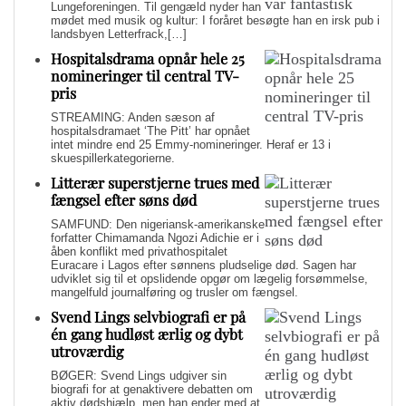
Lungeforeningen. Til gengæld nyder han
mødet med musik og kultur: I foråret besøgte han en irsk pub i
landsbyen Letterfrack,[…]
Hospitalsdrama opnår hele 25
nomineringer til central TV-
pris
STREAMING: Anden sæson af
hospitalsdramaet ‘The Pitt’ har opnået
intet mindre end 25 Emmy-nomineringer. Heraf er 13 i
skuespillerkategorierne.
Litterær superstjerne trues med
fængsel efter søns død
SAMFUND: Den nigeriansk-amerikanske
forfatter Chimamanda Ngozi Adichie er i
åben konflikt med privathospitalet
Euracare i Lagos efter sønnens pludselige død. Sagen har
udviklet sig til et opslidende opgør om lægelig forsømmelse,
mangelfuld journalføring og trusler om fængsel.
Svend Lings selvbiografi er på
én gang hudløst ærlig og dybt
utroværdig
BØGER: Svend Lings udgiver sin
biografi for at genaktivere debatten om
aktiv dødshjælp, men han ender med at