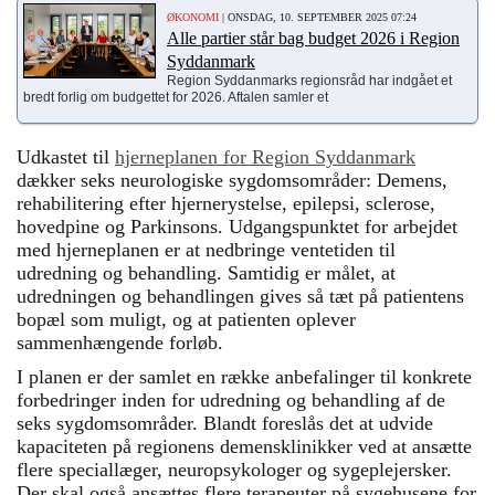
ØKONOMI
| ONSDAG, 10. SEPTEMBER 2025 07:24
Alle partier står bag budget 2026 i Region
Syddanmark
Region Syddanmarks regionsråd har indgået et
bredt forlig om budgettet for 2026. Aftalen samler et
Udkastet til
hjerneplanen for Region Syddanmark
dækker seks neurologiske sygdomsområder: Demens,
rehabilitering efter hjernerystelse, epilepsi, sclerose,
hovedpine og Parkinsons. Udgangspunktet for arbejdet
med hjerneplanen er at nedbringe ventetiden til
udredning og behandling. Samtidig er målet, at
udredningen og behandlingen gives så tæt på patientens
bopæl som muligt, og at patienten oplever
sammenhængende forløb.
I planen er der samlet en række anbefalinger til konkrete
forbedringer inden for udredning og behandling af de
seks sygdomsområder. Blandt foreslås det at udvide
kapaciteten på regionens demensklinikker ved at ansætte
flere speciallæger, neuropsykologer og sygeplejersker.
Der skal også ansættes flere terapeuter på sygehusene for