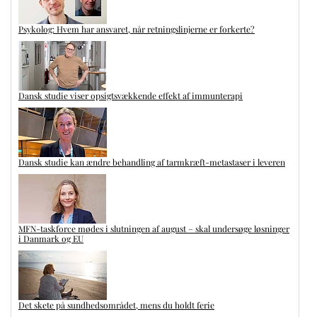
Psykolog: Hvem har ansvaret, når retningslinjerne er forkerte?
Dansk studie viser opsigtsvækkende effekt af immunterapi
Dansk studie kan ændre behandling af tarmkræft-metastaser i leveren
MFN-taskforce mødes i slutningen af august – skal undersøge løsninger
i Danmark og EU
Det skete på sundhedsområdet, mens du holdt ferie