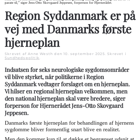
parate til,” siger Jens-Otto Skovgaard Jeppesen, forperson for Hjernerådet.
Region Syddanmark er på
vej med Danmarks første
hjerneplan
Skrevet af Anne Westh den
10. september 2025
. Skrevet i
Sundhedspolitik
.
Indsatsen for seks neurologiske sygdomsområder
vil blive styrket, når politikerne i Region
Syddanmark vedtager forslaget om en hjerneplan.
Vi hilser en regional hjerneplan velkommen, men
den national hjerneplan skal være bredere, siger
forperson for Hjernerådet Jens-Otto Skovgaard
Jeppesen.
Danmarks første hjerneplan for behandlingen af hjernens
sygdomme bliver formentlig snart blive en realitet.
Men den kommer kun til at dække et begrænset udsnit at