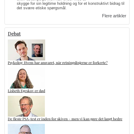
skygge for sin legitime holdning og for et konstruktivt bidrag til
det svære etiske spørgsmål.
Flere artikler
Debat
Psykolog: Hvem har ansvaret, når retningslinjerne er forkerte?
Lisbeth Egeskov er død
De fleste PSA-test er inden for skiven – men vi kan gøre det langt bedre