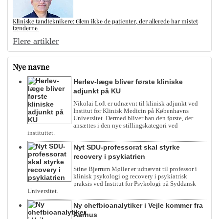
Kliniske tandteknikere: Glem ikke de patienter, der allerede har mistet
tænderne
Flere artikler
Nye navne
Herlev-læge bliver første kliniske
adjunkt på KU
Nikolai Loft er udnævnt til klinisk adjunkt ved
Institut for Klinisk Medicin på Københavns
Universitet. Dermed bliver han den første, der
ansættes i den nye stillingskategori ved
instituttet.
Nyt SDU-professorat skal styrke
recovery i psykiatrien
Stine Bjerrum Møller er udnævnt til professor i
klinisk psykologi og recovery i psykiatrisk
praksis ved Institut for Psykologi på Syddansk
Universitet.
Ny chefbioanalytiker i Vejle kommer fra
Aarhus