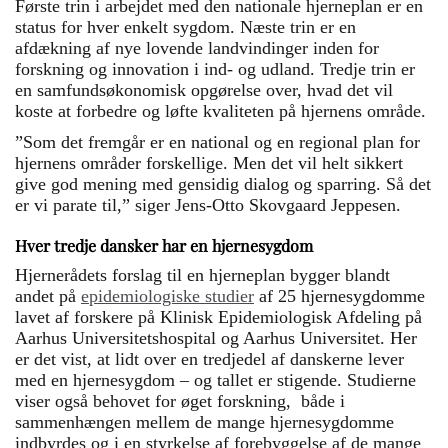
Første trin i arbejdet med den nationale hjerneplan er en
status for hver enkelt sygdom. Næste trin er en
afdækning af nye lovende landvindinger inden for
forskning og innovation i ind- og udland. Tredje trin er
en samfundsøkonomisk opgørelse over, hvad det vil
koste at forbedre og løfte kvaliteten på hjernens område.
”Som det fremgår er en national og en regional plan for
hjernens områder forskellige. Men det vil helt sikkert
give god mening med gensidig dialog og sparring. Så det
er vi parate til,” siger Jens-Otto Skovgaard Jeppesen.
Hver tredje dansker har en hjernesygdom
Hjernerådets forslag til en hjerneplan bygger blandt
andet på
epidemiologiske studier
af 25 hjernesygdomme
lavet af forskere på Klinisk Epidemiologisk Afdeling på
Aarhus Universitetshospital og Aarhus Universitet. Her
er det vist, at lidt over en tredjedel af danskerne lever
med en hjernesygdom – og tallet er stigende. Studierne
viser også behovet for øget forskning, både i
sammenhængen mellem de mange hjernesygdomme
indbyrdes og i en styrkelse af forebyggelse af de mange