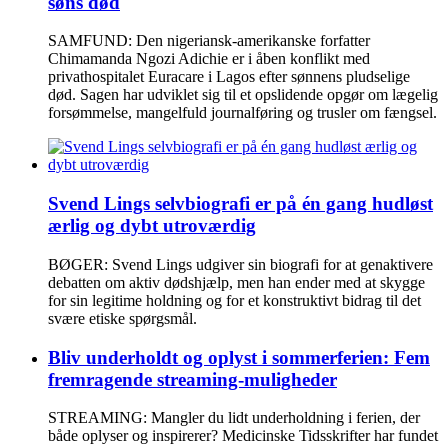
søns død
SAMFUND: Den nigeriansk-amerikanske forfatter
Chimamanda Ngozi Adichie er i åben konflikt med
privathospitalet Euracare i Lagos efter sønnens pludselige
død. Sagen har udviklet sig til et opslidende opgør om lægelig
forsømmelse, mangelfuld journalføring og trusler om fængsel.
Svend Lings selvbiografi er på én gang hudløst
ærlig og dybt utroværdig
BØGER: Svend Lings udgiver sin biografi for at genaktivere
debatten om aktiv dødshjælp, men han ender med at skygge
for sin legitime holdning og for et konstruktivt bidrag til det
svære etiske spørgsmål.
Bliv underholdt og oplyst i sommerferien: Fem
fremragende streaming-muligheder
STREAMING: Mangler du lidt underholdning i ferien, der
både oplyser og inspirerer? Medicinske Tidsskrifter har fundet