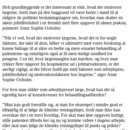
Helt grundlæggende er det interessant at vide, hvad der motiverer
lægerne, fordi man på den baggrund vil være bedre i stand til at
rådgive de politiske beslutningstagere om, hvordan man skaber en
større jobtilfredshed i en fremtid med flere opgaver til almen praksis,
pointerer Anne Sophie Oxholm:
”Når vi ved, hvad der motiverer lægerne, hvad det er for nogle
faktorer, der taler til dem, håber vi ultimativt med vores forskning at
kunne bidrage til at sikre en bedre og mere ensartet behandling af
patienterne og naturligvis også at få mest muligt sundhed for
pengene. I en tid, hvor lægemanglen kan mærkes, og hvor man
rykker flere opgaver fra hospitalerne ud i primærsektoren, er det
særligt vigtigt, at der bliver holdt øje med faktorer som arbejdspres,
jobtilfredshed og motivationsfaktorer hos lægerne,” siger Anne
Sophie Oxholm.
For hvis man sidder som arbejdspresset læge, hvad kan det så
egentlig have af konsekvenser for behandlingsadfærden?
”Man kan godt forestille sig, at man for eksempel i mindre grad er
tilbøjelig til at følge de kliniske retningslinjer, fordi man ikke kan
overskue det i en travl hverdag. For skal man løse opgaven hurtigt,
stille patienten tilfreds her og nu og komme videre i dagens arbejde,
eller skal man følge de kliniske retningslinjer til punkt og prikke?