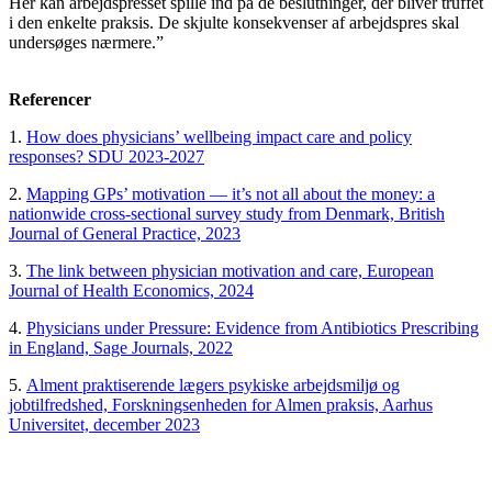
Her kan arbejdspresset spille ind på de beslutninger, der bliver truffet
i den enkelte praksis. De skjulte konsekvenser af arbejdspres skal
undersøges nærmere.”
Referencer
1.
How does physicians’ wellbeing impact care and policy
responses? SDU 2023-2027
2.
Mapping GPs’ motivation — it’s not all about the money: a
nationwide cross-sectional survey study from Denmark, British
Journal of General Practice, 2023
3.
The link between physician motivation and care, European
Journal of Health Economics, 2024
4.
Physicians under Pressure: Evidence from Antibiotics Prescribing
in England, Sage Journals, 2022
5.
Alment praktiserende lægers psykiske arbejdsmiljø og
jobtilfredshed, Forskningsenheden for Almen praksis, Aarhus
Universitet, december 2023