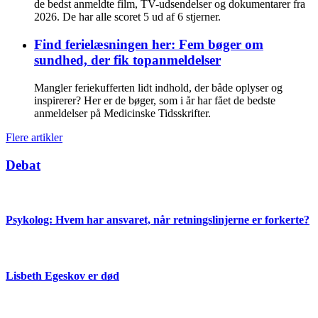
de bedst anmeldte film, TV-udsendelser og dokumentarer fra
2026. De har alle scoret 5 ud af 6 stjerner.
Find ferielæsningen her: Fem bøger om
sundhed, der fik topanmeldelser
Mangler feriekufferten lidt indhold, der både oplyser og
inspirerer? Her er de bøger, som i år har fået de bedste
anmeldelser på Medicinske Tidsskrifter.
Flere artikler
Debat
Psykolog: Hvem har ansvaret, når retningslinjerne er forkerte?
Lisbeth Egeskov er død