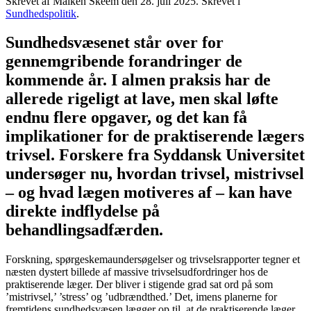
Skrevet af Maiken Skeem den
28. juli 2025
. Skrevet i
Sundhedspolitik
.
Sundhedsvæsenet står over for
gennemgribende forandringer de
kommende år. I almen praksis har de
allerede rigeligt at lave, men skal løfte
endnu flere opgaver, og det kan få
implikationer for de praktiserende lægers
trivsel. Forskere fra Syddansk Universitet
undersøger nu, hvordan trivsel, mistrivsel
– og hvad lægen motiveres af – kan have
direkte indflydelse på
behandlingsadfærden.
Forskning, spørgeskemaundersøgelser og trivselsrapporter tegner et
næsten dystert billede af massive trivselsudfordringer hos de
praktiserende læger. Der bliver i stigende grad sat ord på som
’mistrivsel,’ ’stress’ og ’udbrændthed.’ Det, imens planerne for
fremtidens sundhedsvæsen lægger op til, at de praktiserende læger