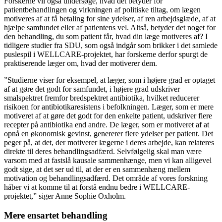
Forskerne vil også undersøge, hvad det betyder for
patientbehandlingen og virkningen af politiske tiltag, om lægen
motiveres af at få betaling for sine ydelser, af ren arbejdsglæde, af at
hjælpe samfundet eller af patientens vel. Altså, betyder det noget for
den behandling, du som patient får, hvad din læge motiveres af? I
tidligere studier fra SDU, som også indgår som brikker i det samlede
puslespil i WELLCARE-projektet, har forskerne derfor spurgt de
praktiserende læger om, hvad der motiverer dem.
”Studierne viser for eksempel, at læger, som i højere grad er optaget
af at gøre det godt for samfundet, i højere grad udskriver
smalspektret fremfor bredspektret antibiotika, hvilket reducerer
risikoen for antibiotikaresistens i befolkningen. Læger, som er mere
motiveret af at gøre det godt for den enkelte patient, udskriver flere
recepter på antibiotika end andre. De læger, som er motiveret af at
opnå en økonomisk gevinst, genererer flere ydelser per patient. Det
peger på, at det, der motiverer lægerne i deres arbejde, kan relateres
direkte til deres behandlingsadfærd. Selvfølgelig skal man være
varsom med at fastslå kausale sammenhænge, men vi kan alligevel
godt sige, at det ser ud til, at der er en sammenhæng mellem
motivation og behandlingsadfærd. Det område af vores forskning
håber vi at komme til at forstå endnu bedre i WELLCARE-
projektet,” siger Anne Sophie Oxholm.
Mere ensartet behandling