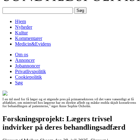
Hjem
Nyheder
Kultur
Kommentarer
Medicin&Evidens
Om os
Annoncer
Jobannoncer
Privatlivspolitik
Cookiepolitik
Søg
I en tid med for få læger og et stigende pres på primærsektoren vil det være væsentligt at få
afdækket, om mistrivsel hos lægerne har en direkte afledt og måske endda skjult konsekvens
for behandlingen af patienterne," siger Anne Sophie Oxholm.
Forskningsprojekt: Lægers trivsel
indvirker på deres behandlingsadfærd