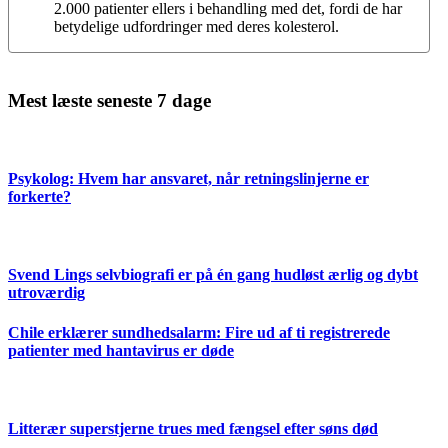
2.000 patienter ellers i behandling med det, fordi de har
betydelige udfordringer med deres kolesterol.
Mest læste seneste 7 dage
Psykolog: Hvem har ansvaret, når retningslinjerne er
forkerte?
Svend Lings selvbiografi er på én gang hudløst ærlig og dybt
utroværdig
Chile erklærer sundhedsalarm: Fire ud af ti registrerede
patienter med hantavirus er døde
Litterær superstjerne trues med fængsel efter søns død