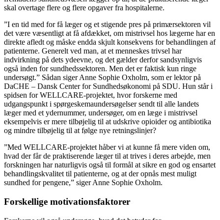
skal overtage flere og flere opgaver fra hospitalerne.
”I en tid med for få læger og et stigende pres på primærsektoren vil
det være væsentligt at få afdækket, om mistrivsel hos lægerne har en
direkte afledt og måske endda skjult konsekvens for behandlingen af
patienterne. Generelt ved man, at et menneskes trivsel har
indvirkning på dets ydeevne, og det gælder derfor sandsynligvis
også inden for sundhedssektoren. Men det er faktisk kun ringe
undersøgt.” Sådan siger Anne Sophie Oxholm, som er lektor på
DaCHE – Dansk Center for Sundhedsøkonomi på SDU. Hun står i
spidsen for WELLCARE-projektet, hvor forskerne med
udgangspunkt i spørgeskema­undersøgelser sendt til alle landets
læger med et ydernummer, undersøger, om en læge i mistrivsel
eksempelvis er mere tilbøjelig til at udskrive opioider og antibiotika
og mindre tilbøjelig til at følge nye retningslinjer?
”Med WELLCARE-projektet håber vi at kunne få mere viden om,
hvad der får de praktiserende læger til at trives i deres arbejde, men
forskningen har naturligvis også til formål at sikre en god og ensartet
behandlingskvalitet til patienterne, og at der opnås mest muligt
sundhed for pengene,” siger Anne Sophie Oxholm.
Forskellige motivationsfaktorer