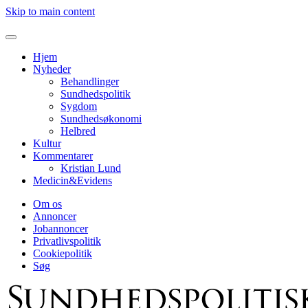
Skip to main content
Hjem
Nyheder
Behandlinger
Sundhedspolitik
Sygdom
Sundhedsøkonomi
Helbred
Kultur
Kommentarer
Kristian Lund
Medicin&Evidens
Om os
Annoncer
Jobannoncer
Privatlivspolitik
Cookiepolitik
Søg