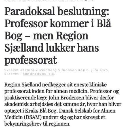
Paradoksal beslutning:
Professor kommer i Blå
Bog – men Region
Sjælland lukker hans
professorat
Skrevet af Henrik Reinberg Simonsen den
6. juni 2025
.
Skrevet i
Sundhedspolitik
.
Region Sjælland nedlægger sit eneste kliniske
professorat inden for almen medicin. Professor og
praktiserende læge John Brodersen bliver derfor
akademisk arbejdsløs det samme år, hvor han bliver
optaget i Kraks Blå Bog. Dansk Selskab for Almen
Medicin (DSAM) undrer sig og har skrevet et
bekymringsbrev til regionen.