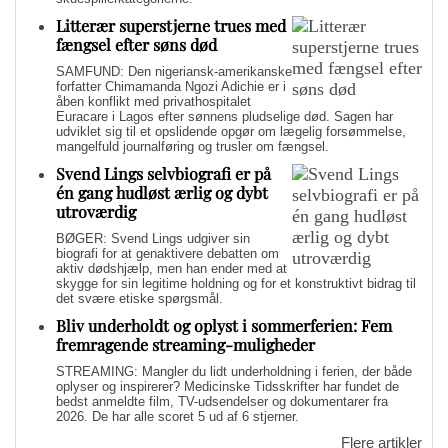
Litterær superstjerne trues med
fængsel efter søns død
SAMFUND: Den nigeriansk-amerikanske
forfatter Chimamanda Ngozi Adichie er i
åben konflikt med privathospitalet
Euracare i Lagos efter sønnens pludselige død. Sagen har
udviklet sig til et opslidende opgør om lægelig forsømmelse,
mangelfuld journalføring og trusler om fængsel.
Svend Lings selvbiografi er på
én gang hudløst ærlig og dybt
utroværdig
BØGER: Svend Lings udgiver sin
biografi for at genaktivere debatten om
aktiv dødshjælp, men han ender med at
skygge for sin legitime holdning og for et konstruktivt bidrag til
det svære etiske spørgsmål.
Bliv underholdt og oplyst i sommerferien: Fem
fremragende streaming-muligheder
STREAMING: Mangler du lidt underholdning i ferien, der både
oplyser og inspirerer? Medicinske Tidsskrifter har fundet de
bedst anmeldte film, TV-udsendelser og dokumentarer fra
2026. De har alle scoret 5 ud af 6 stjerner.
Flere artikler