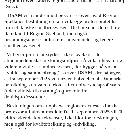
Region Hovedstadens regionsrådsformand Lars Gaardhøj
(Soc.).
I DSAM er man derimod bekymret over, hvad Region
Sjællands beslutning om at nedlægge professoratet har
for det danske sundhedsvæsen. De har sendt deres brev
ikke kun til Region Sjælland, men også
beslutningstagere, politikere, universiteter og ledere i
sundhedsvæsenet.
”Vi beder jer om at styrke – ikke svække – de
almenmedicinske forskningsmiljøer, så vi kan bevare og
videreudvikle et sundhedsvæsen, der bygger på viden,
kvalitet og sammenhæng,” skriver DSAM, der påpeger,
at fra september 2025 vil næsten halvdelen af Danmarks
befolkning kun være dækket af ét universitetsprofessorat
(uden klinisk tilknytning) og tre mindre
deltidsprofessorater.
”Beslutningen om at ophæve regionens eneste kliniske
professorat i almen medicin fra 1. september 2025 vil få
vidtrækkende konsekvenser, ikke blot for forskningen,
men også for kvalitetssikring og -udvikling,