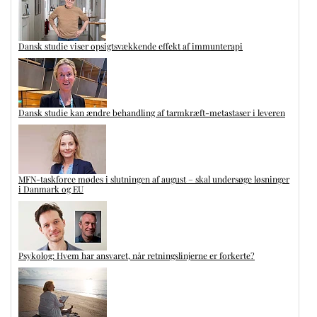
Dansk studie viser opsigtsvækkende effekt af immunterapi
Dansk studie kan ændre behandling af tarmkræft-metastaser i leveren
MFN-taskforce mødes i slutningen af august – skal undersøge løsninger
i Danmark og EU
Psykolog: Hvem har ansvaret, når retningslinjerne er forkerte?