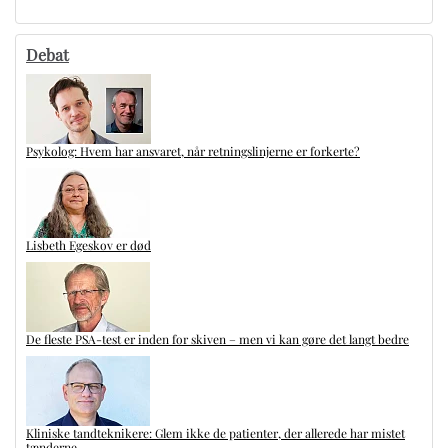
Debat
Psykolog: Hvem har ansvaret, når retningslinjerne er forkerte?
Lisbeth Egeskov er død
De fleste PSA-test er inden for skiven – men vi kan gøre det langt bedre
Kliniske tandteknikere: Glem ikke de patienter, der allerede har mistet
tænderne