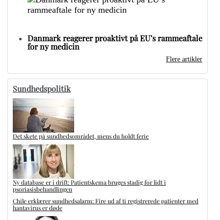
Danmark reagerer proaktivt på EU’s rammeaftale
for ny medicin
Flere artikler
Sundhedspolitik
Det skete på sundhedsområdet, mens du holdt ferie
Ny database er i drift: Patientskema bruges stadig for lidt i
psoriasisbehandlingen
Chile erklærer sundhedsalarm: Fire ud af ti registrerede patienter med
hantavirus er døde