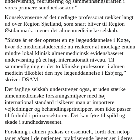
undervisning, rekruttering og sammenhængskraften i
vores primære sundhedssektor.”
Konsekvenserne af det nedlagte professorat rækker langt
ud over Region Sjælland, som snart bliver til Region
Østdanmark, mener det almenmedicinske selskab.
”Sidste år er der oprettet en ny lægeuddannelse i Køge,
hvor de medicinstuderende nu risikerer at modtage endnu
mindre lokal klinisk almenmedicinsk evidensbaseret
undervisning på et højt internationalt niveau. Til
sammenligning er der to kliniske professorer i almen
medicin tilkoblet den nye lægeuddannelse i Esbjerg,”
skriver DSAM.
Det faglige selskab understreger også, at uden stærke
almenmedicinske forskningsmiljøer med høj
international standard risikerer man at importere
vejledninger og behandlingsprincipper, som ikke passer
til forhold i primærsektoren. Det kan føre til spild og
skade i sundhedsvæsenet.
Forskning i almen praksis er essentielt, fordi den netop
tager afsæt i de patienter, praktiserende læger ser i deres