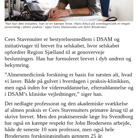
”Han kan ikke erstattes, han er en kæmpe force. Hans fokus på overdiagnostik er meget
anvendelig i almen praksis,“ siger Cees Stavenuiter om John Brodersen.
Cees Stavenuiter er bestyrelsesmedlem i DSAM og
initiativtager til brevet fra selskabet, hvor selskabet
opfordrer Region Sjælland til at genoverveje
beslutningen. Han har formuleret brevet i dyb undren og
bekymring.
”Almenmedicinsk forskning er basis for næsten alt, hvad
vi laver. Både på gulvet i hverdagen i praksis-klinikken,
men også inden for videreuddannelse, efteruddannelse og
i DSAM’s kliniske vejledninger,” siger han.
Det nedlagte professorat og den akademiske svækkelse
af almen praksis er Cees Stavenuiters primære årsag til at
skrive brevet. Men den praktiserende læge fra Svendborg
har også en kæmpe respekt for John Brodersens arbejde,
både de seneste 10 som professor, men også hele
Brodersens forskningsindsats gennem 25 år.