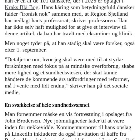
han er en af de 101 danskere, der i 2025 er optaget i
Kraks Blå Bog
. Hans kåring som betydningsfuld dansker
falder ”ironisk nok” sammen med, at Region Sjælland
har nedlagt hans professorat, skriver professoren. Han
har ikke selv haft mulighed for at give et interview til
denne artikel, da han har travlt med eksaminer og klinik.
Men noget tyder på, at han stadig skal være forsker, også
efter 1. september.
”Detaljerne om, hvor jeg skal være med til at styrke
forskningen med fokus på at mindske overforbrug, skabe
mere lighed og et sundhedsvæsen, der skal kunne
håndtere de kommende års udfordringer med reformer,
må I vente med lidt endnu,” skriver han på det sociale
medie.
En svækkelse af hele sundhedsvæsnet
Man fornemmer måske en vis fortrøstning i opslaget fra
John Brodersen. Nye jobmuligheder lader til at være
inden for rækkevidde. Kommentarsporet til hans opslag
på LinkedIn inkluderer da også invitation til kaffe fra