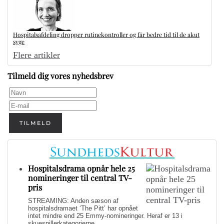
Hospitalsafdeling dropper rutinekontroller og får bedre tid til de akut
syge
Flere artikler
Tilmeld dig vores nyhedsbrev
TILMELD
Hospitalsdrama opnår hele 25
nomineringer til central TV-
pris
STREAMING: Anden sæson af
hospitalsdramaet ‘The Pitt’ har opnået
intet mindre end 25 Emmy-nomineringer. Heraf er 13 i
skuespillerkategorierne.