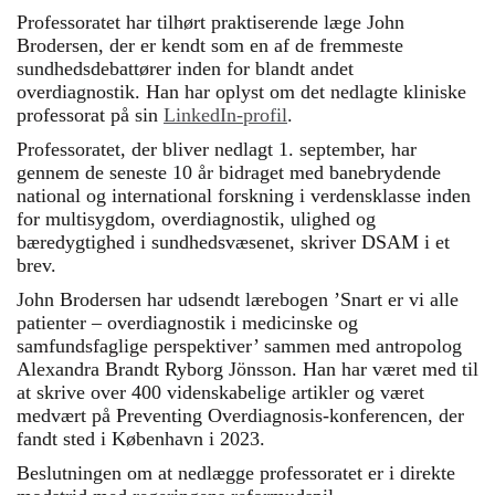
Professoratet har tilhørt praktiserende læge John
Brodersen, der er kendt som en af de fremmeste
sundhedsdebattører inden for blandt andet
overdiagnostik. Han har oplyst om det nedlagte kliniske
professorat på sin
LinkedIn-profil
.
Professoratet, der bliver nedlagt 1. september, har
gennem de seneste 10 år bidraget med banebrydende
national og international forskning i verdensklasse inden
for multisygdom, overdiagnostik, ulighed og
bæredygtighed i sundhedsvæsenet, skriver DSAM i et
brev.
John Brodersen har udsendt lærebogen ’Snart er vi alle
patienter – overdiagnostik i medicinske og
samfundsfaglige perspektiver’ sammen med antropolog
Alexandra Brandt Ryborg Jönsson. Han har været med til
at skrive over 400 videnskabelige artikler og været
medvært på Preventing Overdiagnosis-konferencen, der
fandt sted i København i 2023.
Beslutningen om at nedlægge professoratet er i direkte