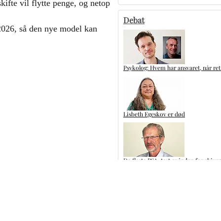
ifte vil flytte penge, og netop
Debat
 2026, så den nye model kan
Psykolog: Hvem har ansvaret, når ret
Lisbeth Egeskov er død
De fleste PSA-test er inden for skive
Kliniske tandteknikere: Glem ikke de
Flere artikler