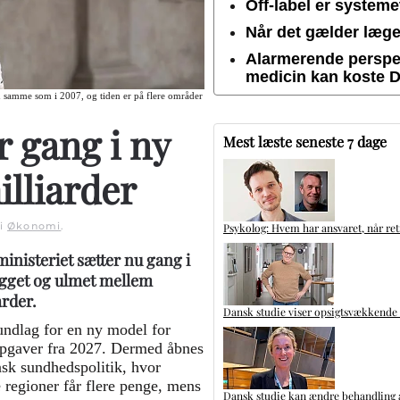
Off-label er system
Når det gælder lægem
Alarmerende perspek
medicin kan koste 
en samme som i 2007, og tiden er på flere områder
 gang i ny
Mest læste seneste 7 dage
lliarder
 i
Økonomi
.
Psykolog: Hvem har ansvaret, når ret
inisteriet sætter nu gang i
ligget og ulmet mellem
arder.
Dansk studie viser opsigtsvækkende
ndlag for en ny model for
sopgaver fra 2027. Dermed åbnes
sk sundhedspolitik, hvor
e regioner får flere penge, mens
Dansk studie kan ændre behandling a