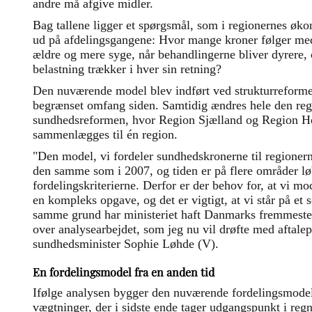
andre må afgive midler.
Bag tallene ligger et spørgsmål, som i regionernes øk
ud på afdelingsgangene: Hvor mange kroner følger med
ældre og mere syge, når behandlingerne bliver dyrere, o
belastning trækker i hver sin retning?
Den nuværende model blev indført ved strukturreformen
begrænset omfang siden. Samtidig ændres hele den reg
sundhedsreformen, hvor Region Sjælland og Region H
sammenlægges til én region.
"Den model, vi fordeler sundhedskronerne til regionerne 
den samme som i 2007, og tiden er på flere områder løb
fordelingskriterierne. Derfor er der behov for, at vi m
en kompleks opgave, og det er vigtigt, at vi står på et s
samme grund har ministeriet haft Danmarks fremmes
over analysearbejdet, som jeg nu vil drøfte med aftalepa
sundhedsminister Sophie Løhde (V).
En fordelingsmodel fra en anden tid
Ifølge analysen bygger den nuværende fordelingsmodel f
vægtninger, der i sidste ende tager udgangspunkt i regn