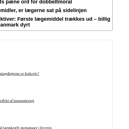
ets pæne ord for dobbeltmoral
idler, er lægerne sat på sidelinjen
tiver: Første lægemiddel trækkes ud – billig
Danmark dyrt
ningslinjerne er forkerte?
 effekt af immunterapi
f tarmkræft-metastaser i leveren