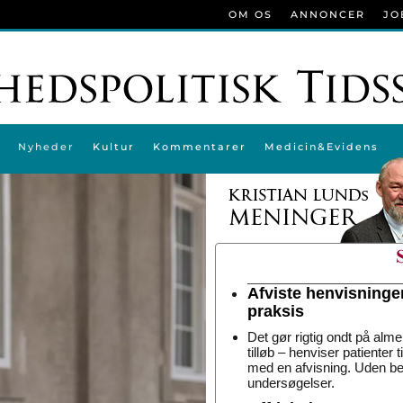
OM OS
ANNONCER
JO
Nyheder
Kultur
Kommentarer
Medicin&Evidens
Afviste henvisninge
praksis
Det gør rigtig ondt på alme
tilløb – henviser patienter 
med en afvisning. Uden be
undersøgelser.