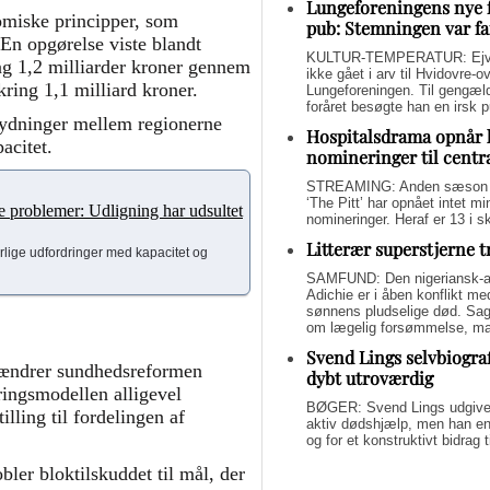
Lungeforeningens nye 
omiske principper, som
pub: Stemningen var fa
 En opgørelse viste blandt
KULTUR-TEMPERATUR: Ejvin
ng 1,2 milliarder kroner gennem
ikke gået i arv til Hvidovre-o
ing 1,1 milliard kroner.
Lungeforeningen. Til gengæl
foråret besøgte han en irsk 
kydninger mellem regionerne
Hospitalsdrama opnår 
acitet.
nomineringer til centr
STREAMING: Anden sæson a
‘The Pitt’ har opnået intet 
 problemer: Udligning har udsultet
nomineringer. Heraf er 13 i s
Litterær superstjerne 
orlige udfordringer med kapacitet og
SAMFUND: Den nigeriansk-a
Adichie er i åben konflikt me
sønnens pludselige død. Sage
om lægelig forsømmelse, mang
Svend Lings selvbiograf
t, ændrer sundhedsreformen
dybt utroværdig
ringsmodellen alligevel
BØGER: Svend Lings udgiver 
illing til fordelingen af
aktiv dødshjælp, men han end
og for et konstruktivt bidrag
bler bloktilskuddet til mål, der