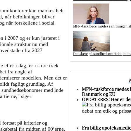
onomikontorer kan mærkes helt
, når befolkningen bliver
g når forskellene i social
MFN-taskforce mødes i slutningen af
 i 2007 og er kun justeret i
ionale struktur nu med
ovedstaden fra 2027
Det skete på sundhedsområdet, mens 
efter i dag, er i store træk
et fra nogle af
oderniserer modellen. Men det er
olidt fagligt grundlag. Af
MFN-taskforce mødes i 
te sundhedsøkonomer med inde
Danmark og EU
rtierne," siger
OPDATERES: Her er den
ortsat på kriterier og
Fra billig apoteksmedic
skabstal fra midten af 00’erne.