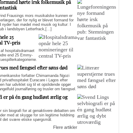
formand hørte irsk folkemusik på
ntastisk
d Frausings mors musikalske kunnen er
verlægen, der for nylig er blevet formand for
d nyder han mødet med musik og kultur: I
pub i landsbyen Letterfrack,[…]
hele 25
al TV-pris
f hospitalsdramaet
mindre end 25 Emmy-
kuespillerkategorierne.
trues med fængsel efter søns død
merikanske forfatter Chimamanda Ngozi
d privathospitalet Euracare i Lagos efter
n har udviklet sig til et opslidende opgør
elfuld journalføring og trusler om fængsel.
i er på én gang hudløst ærlig og
sin biografi for at genaktivere debatten om
er med at skygge for sin legitime holdning
 til det svære etiske spørgsmål.
Flere artikler