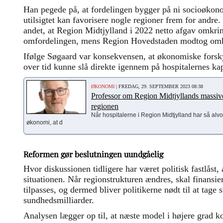
Han pegede på, at fordelingen bygger på ni socioøkon
utilsigtet kan favorisere nogle regioner frem for andre.
andet, at Region Midtjylland i 2022 netto afgav omkri
omfordelingen, mens Region Hovedstaden modtog omkr
Ifølge Søgaard var konsekvensen, at økonomiske fors
over tid kunne slå direkte igennem på hospitalernes kap
ØKONOMI
| FREDAG, 29. SEPTEMBER 2023 08:38
Professor om Region Midtjyllands massive
regionen
Når hospitalerne i Region Midtjylland har så alv
økonomi, at d
Reformen gør beslutningen uundgåelig
Hvor diskussionen tidligere har været politisk fastlås
situationen. Når regionstrukturen ændres, skal finansie
tilpasses, og dermed bliver politikerne nødt til at tage st
sundhedsmilliarder.
Analysen lægger op til, at næste model i højere grad ko