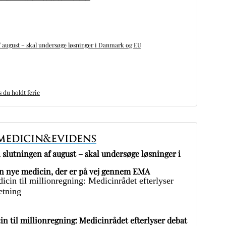
 august – skal undersøge løsninger i Danmark og EU
du holdt ferie
slutningen af august – skal undersøge løsninger i
 nye medicin, der er på vej gennem EMA
in til millionregning: Medicinrådet efterlyser debat