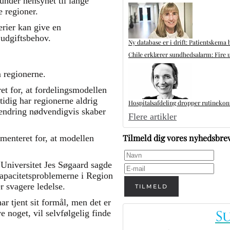
runder hensynet til lange
e regioner.
erier kan give en
 udgiftsbehov.
Ny database er i drift: Patientskema 
Chile erklærer sundhedsalarm: Fire u
 regionerne.
ret for, at fordelingsmodellen
dig har regionerne aldrig
Hospitalsafdeling dropper rutinekontr
 ændring nødvendigvis skaber
Flere artikler
Tilmeld dig vores nyhedsbre
enteret for, at modellen
niversitet Jes Søgaard sagde
 kapacitetsproblemerne i Region
r svagere ledelse.
TILMELD
r tjent sit formål, men det er
e noget, vil selvfølgelig finde