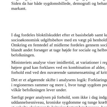
Siden da har både sygdomsbillede, demografi og behan
markant.
I dag fordeles bloktilskuddet efter et basisbeløb samt kr
socioøkonomisk udgiftsbehov med en vægt på henholds
Omkring en femtedel af midlerne fordeles gennem soci
blandt andet forsøger at tage højde for sociale og helb
befolkningen.
Ministeriets analyse viser imidlertid, at variationer i r
højere grad kan forklares ved en kombination af alder
forhold end ved den nuværende sammensætning af krite
Det er et afgørende skifte i analysens logik: Forklarin
i regionernes rammer og mere i, hvor tungt sygdom pres
vilkår befolkningen lever under.
Særligt peger analysen på forhold, som ikke i dag indg
uddannelsesniveau, kroniske sygdomme og tunge kræftf