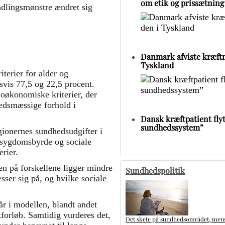
om etik og prissætning
dlingsmønstre ændret sig
Danmark afviste kræftm
Tyskland
iterier for alder og
vis 77,5 og 22,5 procent.
oøkonomiske kriterier, der
redsmæssige forhold i
Dansk kræftpatient flytt
sundhedssystem”
egionernes sundhedsudgifter i
, sygdomsbyrde og sociale
rier.
gen på forskellene ligger mindre
Sundhedspolitik
ser sig på, og hvilke sociale
år i modellen, blandt andet
orløb. Samtidig vurderes det,
Det skete på sundhedsområdet, mens 