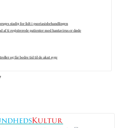
bruges stadig for lidt i psoriasisbehandlingen
d af ti registrerede patienter med hantavirus er døde
oller og får bedre tid til de akut syge
v