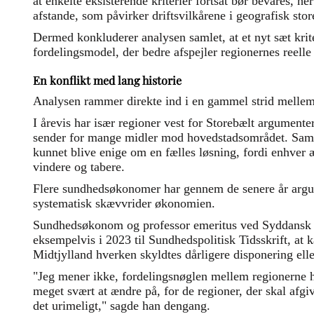
at enkelte eksisterende kriterier fortsat bør bevares, he
afstande, som påvirker driftsvilkårene i geografisk stor
Dermed konkluderer analysen samlet, at et nyt sæt krit
fordelingsmodel, der bedre afspejler regionernes reelle
En konflikt med lang historie
Analysen rammer direkte ind i en gammel strid mellem
I årevis har især regioner vest for Storebælt argumente
sender for mange midler mod hovedstadsområdet. Samti
kunnet blive enige om en fælles løsning, fordi enhver
vindere og tabere.
Flere sundhedsøkonomer har gennem de senere år argum
systematisk skævvrider økonomien.
Sundhedsøkonom og professor emeritus ved Syddansk U
eksempelvis i 2023 til Sundhedspolitisk Tidsskrift, at
Midtjylland hverken skyldtes dårligere disponering elle
"Jeg mener ikke, fordelingsnøglen mellem regionerne ha
meget svært at ændre på, for de regioner, der skal afgiv
det urimeligt," sagde han dengang.