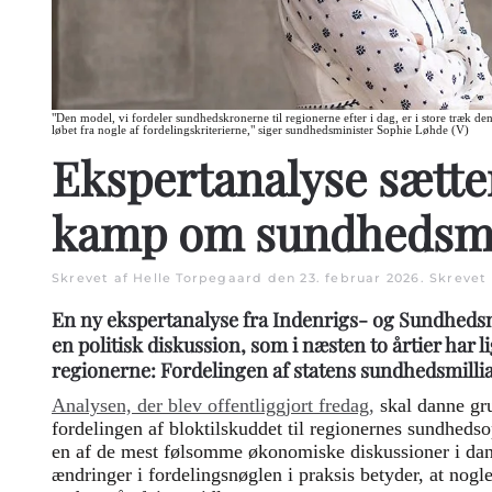
"Den model, vi fordeler sundhedskronerne til regionerne efter i dag, er i store træk d
løbet fra nogle af fordelingskriterierne," siger sundhedsminister Sophie Løhde (V)
Ekspertanalyse sætter
kamp om sundhedsmi
Skrevet af Helle Torpegaard den
23. februar 2026
. Skrevet
En ny ekspertanalyse fra Indenrigs- og Sundhedsm
en politisk diskussion, som i næsten to årtier har 
regionerne: Fordelingen af statens sundhedsmilli
Analysen, der blev offentliggjort fredag,
skal danne gru
fordelingen af bloktilskuddet til regionernes sundhed
en af de mest følsomme økonomiske diskussioner i dan
ændringer i fordelingsnøglen i praksis betyder, at nogl