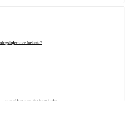
ningslinjerne er forkerte?
n – men vi kan gøre det langt bedre
 patienter, der allerede har mistet tænderne