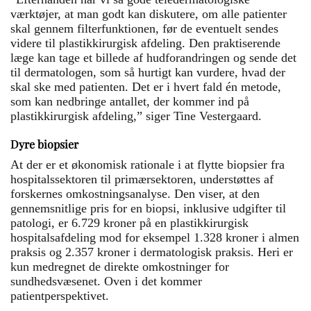
værktøjer, at man godt kan diskutere, om alle patienter
skal gennem filterfunktionen, før de eventuelt sendes
videre til plastikkirurgisk afdeling. Den praktiserende
læge kan tage et billede af hudforandringen og sende det
til dermatologen, som så hurtigt kan vurdere, hvad der
skal ske med patienten. Det er i hvert fald én metode,
som kan nedbringe antallet, der kommer ind på
plastikkirurgisk afdeling,” siger Tine Vestergaard.
Dyre biopsier
At der er et økonomisk rationale i at flytte biopsier fra
hospitalssektoren til primærsektoren, understøttes af
forskernes omkostningsanalyse. Den viser, at den
gennemsnitlige pris for en biopsi, inklusive udgifter til
patologi, er 6.729 kroner på en plastikkirurgisk
hospitalsafdeling mod for eksempel 1.328 kroner i almen
praksis og 2.357 kroner i dermatologisk praksis. Heri er
kun medregnet de direkte omkostninger for
sundhedsvæsenet. Oven i det kommer
patientperspektivet.