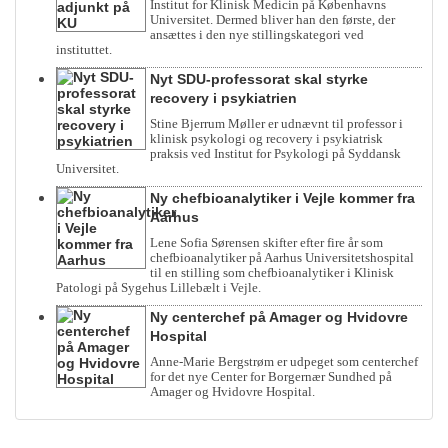
Institut for Klinisk Medicin på Københavns
Universitet. Dermed bliver han den første, der
ansættes i den nye stillingskategori ved
instituttet.
Nyt SDU-professorat skal styrke
recovery i psykiatrien
Stine Bjerrum Møller er udnævnt til professor i
klinisk psykologi og recovery i psykiatrisk
praksis ved Institut for Psykologi på Syddansk
Universitet.
Ny chefbioanalytiker i Vejle kommer fra
Aarhus
Lene Sofia Sørensen skifter efter fire år som
chefbioanalytiker på Aarhus Universitetshospital
til en stilling som chefbioanalytiker i Klinisk
Patologi på Sygehus Lillebælt i Vejle.
Ny centerchef på Amager og Hvidovre
Hospital
Anne-Marie Bergstrøm er udpeget som centerchef
for det nye Center for Borgernær Sundhed på
Amager og Hvidovre Hospital.