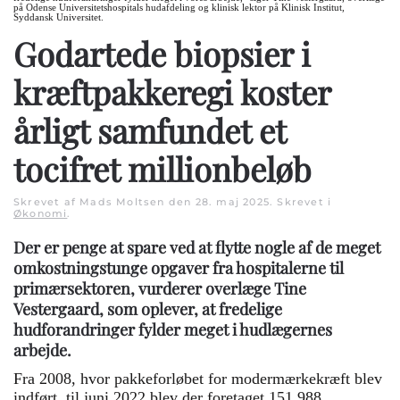
på Odense Universitetshospitals hudafdeling og klinisk lektor på Klinisk Institut,
Syddansk Universitet.
Godartede biopsier i
kræftpakkeregi koster
årligt samfundet et
tocifret millionbeløb
Skrevet af Mads Moltsen den
28. maj 2025
. Skrevet i
Økonomi
.
Der er penge at spare ved at flytte nogle af de meget
omkostningstunge opgaver fra hospitalerne til
primærsektoren, vurderer overlæge Tine
Vestergaard, som oplever, at fredelige
hudforandringer fylder meget i hudlægernes
arbejde.
Fra 2008, hvor pakkeforløbet for modermærkekræft blev
indført, til juni 2022 blev der foretaget 151.988