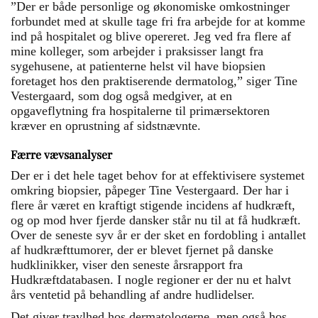
”Der er både personlige og økonomiske omkostninger
forbundet med at skulle tage fri fra arbejde for at komme
ind på hospitalet og blive opereret. Jeg ved fra flere af
mine kolleger, som arbejder i praksisser langt fra
sygehusene, at patienterne helst vil have biopsien
foretaget hos den praktiserende dermatolog,” siger Tine
Vestergaard, som dog også medgiver, at en
opgaveflytning fra hospitalerne til primærsektoren
kræver en oprustning af sidstnævnte.
Færre vævsanalyser
Der er i det hele taget behov for at effektivisere systemet
omkring biopsier, påpeger Tine Vestergaard. Der har i
flere år været en kraftigt stigende incidens af hudkræft,
og op mod hver fjerde dansker står nu til at få hudkræft.
Over de seneste syv år er der sket en fordobling i antallet
af hudkræfttumorer, der er blevet fjernet på danske
hudklinikker, viser den seneste årsrapport fra
Hudkræftdatabasen. I nogle regioner er der nu et halvt
års ventetid på behandling af andre hudlidelser.
Det giver travlhed hos dermatologerne, men også hos