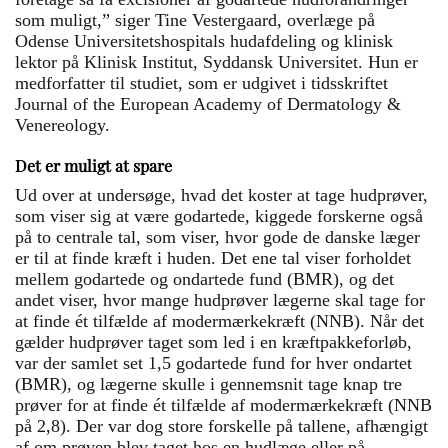
som muligt,” siger Tine Vestergaard, overlæge på
Odense Universitetshospitals hudafdeling og klinisk
lektor på Klinisk Institut, Syddansk Universitet. Hun er
medforfatter til studiet, som er udgivet i tidsskriftet
Journal of the European Academy of Dermatology &
Venereology.
Det er muligt at spare
Ud over at undersøge, hvad det koster at tage hudprøver,
som viser sig at være godartede, kiggede forskerne også
på to centrale tal, som viser, hvor gode de danske læger
er til at finde kræft i huden. Det ene tal viser forholdet
mellem godartede og ondartede fund (BMR), og det
andet viser, hvor mange hudprøver lægerne skal tage for
at finde ét tilfælde af modermærkekræft (NNB). Når det
gælder hudprøver taget som led i en kræftpakkeforløb,
var der samlet set 1,5 godartede fund for hver ondartet
(BMR), og lægerne skulle i gennemsnit tage knap tre
prøver for at finde ét tilfælde af modermærkekræft (NNB
på 2,8). Der var dog store forskelle på tallene, afhængigt
af om prøven blev taget hos en hudlæge eller på