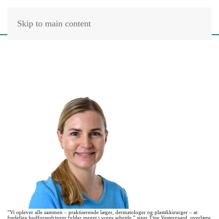
Skip to main content
”Vi oplever alle sammen – praktiserende læger, dermatologer og plastikkirurger – at
fredelige hudforandringer fylder meget i vores arbejde,” siger Tine Vestergaard, overlæge