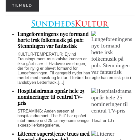
TILMELD
Lungeforeningens nye formand
hørte irsk folkemusik på pub:
Stemningen var fantastisk
KULTUR-TEMPERATUR: Ejvind
Frausings mors musikalske kunnen er
ikke gået i arv til Hvidovre-overlægen,
der for nylig er blevet formand for
Lungeforeningen. Til gengæld nyder han
mødet med musik og kultur: I foråret besøgte han en irsk pub i
landsbyen Letterfrack,[…]
Hospitalsdrama opnår hele 25
nomineringer til central TV-
pris
STREAMING: Anden sæson af
hospitalsdramaet ‘The Pitt’ har opnået
intet mindre end 25 Emmy-nomineringer. Heraf er 13 i
skuespillerkategorierne.
Litterær superstjerne trues med
fængsel efter søns død