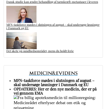
Dansk studie kan ændre behandling af tarmkræft-metastaser i leveren
MFN-taskforce mødes i slutningen af august – skal undersøge løsninger
i Danmark og EU
Det skete på sundhedsområdet, mens du holdt ferie
MFN-taskforce mødes i slutningen af august –
skal undersøge løsninger i Danmark og EU
OPDATERES: Her er den nye medicin, der er på
vej gennem EMA