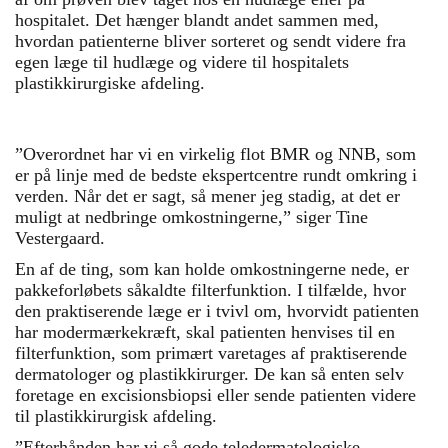
hospitalet. Det hænger blandt andet sammen med,
hvordan patienterne bliver sorteret og sendt videre fra
egen læge til hudlæge og videre til hospitalets
plastikkirurgiske afdeling.
”Overordnet har vi en virkelig flot BMR og NNB, som
er på linje med de bedste ekspert­centre rundt omkring i
verden. Når det er sagt, så mener jeg stadig, at det er
muligt at nedbringe omkostningerne,” siger Tine
Vestergaard.
En af de ting, som kan holde omkostningerne nede, er
pakkeforløbets såkaldte filterfunktion. I tilfælde, hvor
den praktiserende læge er i tvivl om, hvorvidt patienten
har modermærkekræft, skal patienten henvises til en
filterfunktion, som primært varetages af praktiserende
dermatologer og plastikkirurger. De kan så enten selv
foretage en excisionsbiopsi eller sende patienten videre
til plastikkirurgisk afdeling.
”Efterhånden har vi så gode teledermatologiske