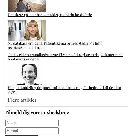
Det skete på sundhedsområdet, mens du holdt ferie
Ny database er i drift: Patientskema bruges stadig for lidt i
psoriasisbehandlingen
Chile erklærer sundhedsalarm: Fire ud af ti registrerede patienter med
hantavirus er døde
Hospitalsafdeling dropper rutinekontroller og får bedre tid til de akut
syge
Flere artikler
Tilmeld dig vores nyhedsbrev