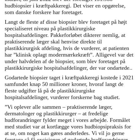
hudbiopsier i kræftpakkeregi. Det viser en opgørelse,
som danske forskere har foretaget.
Langt de fleste af disse biopsier blev foretaget på højt
specialiseret niveau på plastikkirurgiske
hospitalsafdelinger. Pakkeforløbet dikterer nemlig, at
praktiserende læger skal henvise direkte til
plastikkirurgisk afdeling, hvis de vurderer, at patienten
har ”klinisk oplagt modermærkekræft”. Alligevel var det
under halvdelen af de biopsier, som blev foretaget på
plastikkirurgiske hospitalsafdelinger, der var ondartede..
Godartede biopsier taget i kræftpakkeregi kostede i 2021
samfundet knap 50 millioner kroner, hvoraf langt de
fleste udgifter lå på de plastikkirurgiske
hospitalsafdelinger, vurderer forskerne bag studiet.
”Vi oplever alle sammen – praktiserende læger,
dermatologer og plastikkirurger – at fredelige
hudforandringer fylder meget i vores arbejde. Formålet
med studiet var at kortlægge vores hudbiopsipraksis for
at se, om noget kan gøres anderledes. Vi vil jo gerne
foretage så få excisioner af godartede hudforandringer