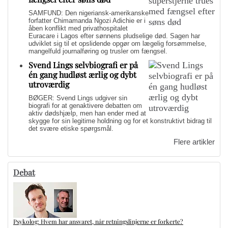
SAMFUND: Den nigeriansk-amerikanske
forfatter Chimamanda Ngozi Adichie er i
åben konflikt med privathospitalet
Euracare i Lagos efter sønnens pludselige død. Sagen har
udviklet sig til et opslidende opgør om lægelig forsømmelse,
mangelfuld journalføring og trusler om fængsel.
Svend Lings selvbiografi er på
én gang hudløst ærlig og dybt
utroværdig
BØGER: Svend Lings udgiver sin
biografi for at genaktivere debatten om
aktiv dødshjælp, men han ender med at
skygge for sin legitime holdning og for et konstruktivt bidrag til
det svære etiske spørgsmål.
Flere artikler
Debat
Psykolog: Hvem har ansvaret, når retningslinjerne er forkerte?