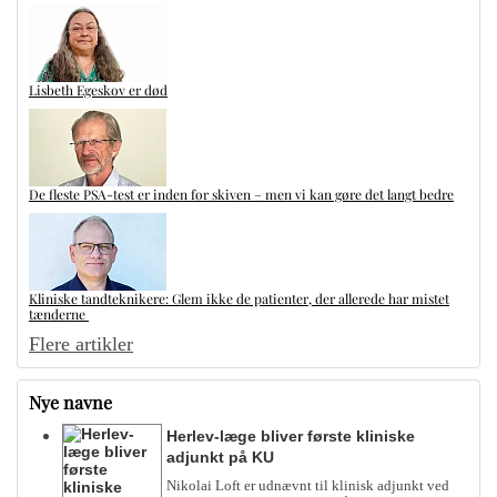
Lisbeth Egeskov er død
De fleste PSA-test er inden for skiven – men vi kan gøre det langt bedre
Kliniske tandteknikere: Glem ikke de patienter, der allerede har mistet
tænderne
Flere artikler
Nye navne
Herlev-læge bliver første kliniske
adjunkt på KU
Nikolai Loft er udnævnt til klinisk adjunkt ved