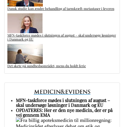
Dansk studie kan ændre behandling af tarmkræft-metastaser i leveren
MFN-taskforce mødes i slutningen af august – skal undersøge løsninger
i Danmark og EU
Det skete på sundhedsområdet, mens du holdt ferie
MFN-taskforce mødes i slutningen af august –
skal undersøge løsninger i Danmark og EU
OPDATERES: Her er den nye medicin, der er på
vej gennem EMA