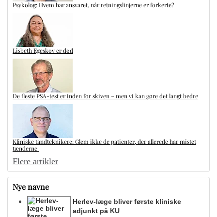
Psykolog: Hvem har ansvaret, når retningslinjerne er forkerte?
Lisbeth Egeskov er død
De fleste PSA-test er inden for skiven – men vi kan gøre det langt bedre
Kliniske tandteknikere: Glem ikke de patienter, der allerede har mistet
tænderne
Flere artikler
Nye navne
Herlev-læge bliver første kliniske
adjunkt på KU