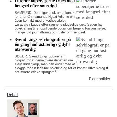
Litterær superstjerne trues med
fængsel efter søns død
SAMFUND: Den nigeriansk-amerikanske
forfatter Chimamanda Ngozi Adichie er i
åben konflikt med privathospitalet
Euracare i Lagos efter sønnens pludselige død. Sagen har
udviklet sig til et opslidende opgør om lægelig forsømmelse,
mangelfuld journalføring og trusler om fængsel.
Svend Lings selvbiografi er på
én gang hudløst ærlig og dybt
utroværdig
BØGER: Svend Lings udgiver sin
biografi for at genaktivere debatten om
aktiv dødshjælp, men han ender med at
skygge for sin legitime holdning og for et konstruktivt bidrag til
det svære etiske spørgsmål.
Flere artikler
Debat