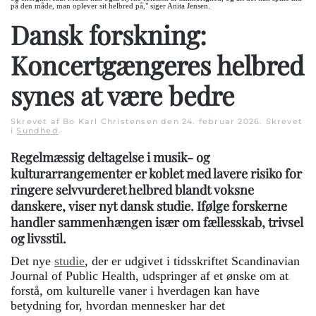
på den måde, man oplever sit helbred på," siger Anita Jensen.
Dansk forskning:
Koncertgængeres helbred
synes at være bedre
Skrevet af Bo Karl Christensen den
24. februar 2026
. Skrevet
i
Sundhed
.
Regelmæssig deltagelse i musik- og
kulturarrangementer er koblet med lavere risiko for
ringere selvvurderet helbred blandt voksne
danskere, viser nyt dansk studie. Ifølge forskerne
handler sammenhængen især om fællesskab, trivsel
og livsstil.
Det nye
studie
, der er udgivet i tidsskriftet Scandinavian
Journal of Public Health, udspringer af et ønske om at
forstå, om kulturelle vaner i hverdagen kan have
betydning for, hvordan mennesker har det