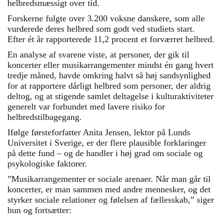
helbredsmæssigt over tid.
Forskerne fulgte over 3.200 voksne danskere, som alle
vurderede deres helbred som godt ved studiets start.
Efter ét år rapporterede 11,2 procent et forværret helbred.
En analyse af svarene viste, at personer, der gik til
koncerter eller musikarrangementer mindst én gang hvert
tredje måned, havde omkring halvt så høj sandsynlighed
for at rapportere dårligt helbred som personer, der aldrig
deltog, og at stigende samlet deltagelse i kulturaktiviteter
generelt var forbundet med lavere risiko for
helbredstilbagegang.
Ifølge førsteforfatter Anita Jensen, lektor på Lunds
Universitet i Sverige, er der flere plausible forklaringer
på dette fund – og de handler i høj grad om sociale og
psykologiske faktorer.
”Musikarrangementer er sociale arenaer. Når man går til
koncerter, er man sammen med andre mennesker, og det
styrker sociale relationer og følelsen af fællesskab,” siger
hun og fortsætter: