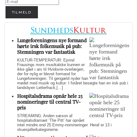
TILMELD
Lungeforeningens nye formand
hørte irsk folkemusik på pub:
Stemningen var fantastisk
KULTUR-TEMPERATUR: Ejvind
Frausings mors musikalske kunnen er
ikke gået i arv til Hvidovre-overlægen,
der for nylig er blevet formand for
Lungeforeningen. Til gengæld nyder han
mødet med musik og kultur: I foråret besøgte han en irsk pub i
landsbyen Letterfrack,[…]
Hospitalsdrama opnår hele 25
nomineringer til central TV-
pris
STREAMING: Anden sæson af
hospitalsdramaet ‘The Pitt’ har opnået
intet mindre end 25 Emmy-nomineringer. Heraf er 13 i
skuespillerkategorierne.