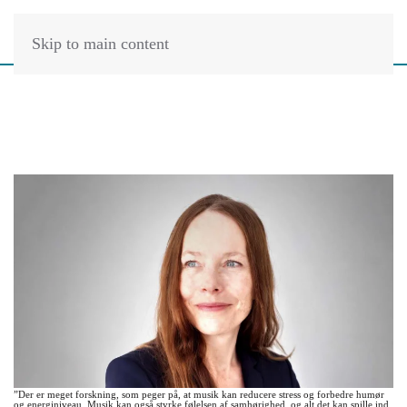
Skip to main content
”Der er meget forskning, som peger på, at musik kan reducere stress og forbedre humør
og energiniveau. Musik kan også styrke følelsen af samhørighed, og alt det kan spille ind