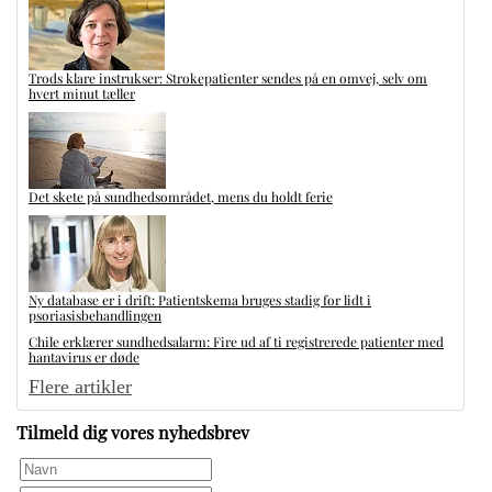
Trods klare instrukser: Strokepatienter sendes på en omvej, selv om
hvert minut tæller
Det skete på sundhedsområdet, mens du holdt ferie
Ny database er i drift: Patientskema bruges stadig for lidt i
psoriasisbehandlingen
Chile erklærer sundhedsalarm: Fire ud af ti registrerede patienter med
hantavirus er døde
Flere artikler
Tilmeld dig vores nyhedsbrev