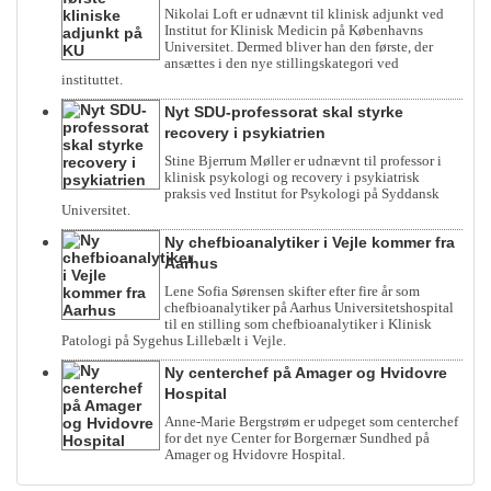
Nikolai Loft er udnævnt til klinisk adjunkt ved
Institut for Klinisk Medicin på Københavns
Universitet. Dermed bliver han den første, der
ansættes i den nye stillingskategori ved
instituttet.
Nyt SDU-professorat skal styrke
recovery i psykiatrien
Stine Bjerrum Møller er udnævnt til professor i
klinisk psykologi og recovery i psykiatrisk
praksis ved Institut for Psykologi på Syddansk
Universitet.
Ny chefbioanalytiker i Vejle kommer fra
Aarhus
Lene Sofia Sørensen skifter efter fire år som
chefbioanalytiker på Aarhus Universitetshospital
til en stilling som chefbioanalytiker i Klinisk
Patologi på Sygehus Lillebælt i Vejle.
Ny centerchef på Amager og Hvidovre
Hospital
Anne-Marie Bergstrøm er udpeget som centerchef
for det nye Center for Borgernær Sundhed på
Amager og Hvidovre Hospital.