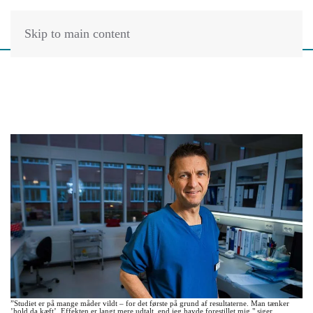
Skip to main content
”Studiet er på mange måder vildt – for det første på grund af resultaterne. Man tænker
’hold da kæft’. Effekten er langt mere udtalt, end jeg havde forestillet mig," siger