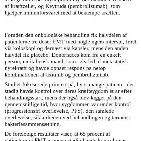
af kræftceller, og Keytruda (pembrolizumab), som
hjælper immunforsvaret med at bekæmpe kræften.
Foruden den onkologiske behandling fik halvdelen af
patienterne tre doser FMT med nogle ugers interval, først
via koloskopi og dernæst via kapsler, mens den anden
halvdel fik placebo. Donorfæces kom fra en enkelt
person, en italiensk mand, som selv led af metastatisk
nyrekræft og havde opnået respons på netop
kombinationen af axitinib og pembrolizumab.
Studiet fokuserede primært på, hvor mange patienter der
stadig havde kontrol over deres kræftsygdom ét år efter
behandlingsstart, mens der også blev kigget på den
gennemsnitlige tid, hvor sygdommen var under kontrol
(progressionsfri overlevelse, PFS), den samlede
overlevelse, sikkerheden ved behandlingen og tarmens
bakteriesammensætning.
De foreløbige resultater viser, at 65 procent af
patienterne i FMT-gruppen stadig havde kontrol over