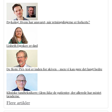
Psykolog: Hvem har ansvaret, når retningslinjerne er forkerte?
Lisbeth Egeskov er død
De fleste PSA-test er inden for skiven – men vi kan gøre det langt bedre
Kliniske tandteknikere: Glem ikke de patienter, der allerede har mistet
tænderne
Flere artikler