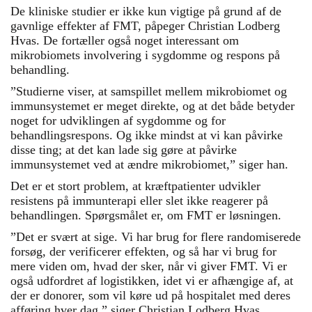
De kliniske studier er ikke kun vigtige på grund af de
gavnlige effekter af FMT, påpeger Christian Lodberg
Hvas. De fortæller også noget interessant om
mikrobiomets involvering i sygdomme og respons på
behandling.
”Studierne viser, at samspillet mellem mikrobiomet og
immunsystemet er meget direkte, og at det både betyder
noget for udviklingen af sygdomme og for
behandlingsrespons. Og ikke mindst at vi kan påvirke
disse ting; at det kan lade sig gøre at påvirke
immunsystemet ved at ændre mikrobiomet,” siger han.
Det er et stort problem, at kræftpatienter udvikler
resistens på immunterapi eller slet ikke reagerer på
behandlingen. Spørgsmålet er, om FMT er løsningen.
”Det er svært at sige. Vi har brug for flere randomiserede
forsøg, der verificerer effekten, og så har vi brug for
mere viden om, hvad der sker, når vi giver FMT. Vi er
også udfordret af logistikken, idet vi er afhængige af, at
der er donorer, som vil køre ud på hospitalet med deres
afføring hver dag,” siger Christian Lodberg Hvas.