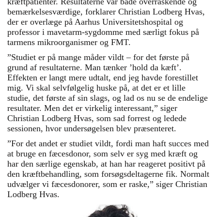
kræftpatienter. Resultaterne var både overraskende og
bemærkelsesværdige, forklarer Christian Lodberg Hvas,
der er overlæge på Aarhus Universitetshospital og
professor i mavetarm-sygdomme med særligt fokus på
tarmens mikroorganismer og FMT.
”Studiet er på mange måder vildt – for det første på
grund af resultaterne. Man tænker ’hold da kæft’.
Effekten er langt mere udtalt, end jeg havde forestillet
mig. Vi skal selvfølgelig huske på, at det er et lille
studie, det første af sin slags, og lad os nu se de endelige
resultater. Men det er virkelig interessant,” siger
Christian Lodberg Hvas, som sad forrest og ledede
sessionen, hvor undersøgelsen blev præsenteret.
”For det andet er studiet vildt, fordi man haft succes med
at bruge en fæcesdonor, som selv er syg med kræft og
har den særlige egenskab, at han har reageret positivt på
den kræftbehandling, som forsøgsdeltagerne fik. Normalt
udvælger vi fæcesdonorer, som er raske,” siger Christian
Lodberg Hvas.