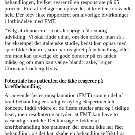
behandlingen, hvilket svarer til en responsrate på 65
procent. Fire af deltagerne oplevede, at kræften forsvandt
helt. Der blev ikke rapporteret om alvorlige bivirkninger
i forbindelse med FMT.
”Valg af donor er et centralt spørgsmål i stadig
udvikling. Vi skal finde ud af, om den effekt, man så i
for eksempel det italienske studie, bedst kan opnås med
specifikke donorer, som har reageret på behandling, eller
om man kan udvælge de gode donorer på en anden
måde, og om man kan vælge blandt raske,” siger
Christian Lodberg Hvas.
Potentiale hos patienter, der ikke reagerer på
kræftbehandling
At anvende fæcestransplantation (FMT) som en del af
kræftbehandling er stadig et nyt og eksperimentelt
koncept. Indtil videre er de fleste studier små og i tidlige
faser, men resultaterne antyder, at FMT kan have to
væsentlige fordele: Det kan øge effekten af
kræftbehandling hos patienter, der endnu ikke har fået
behandling, og det kan skabe en behandlingseffekt hos