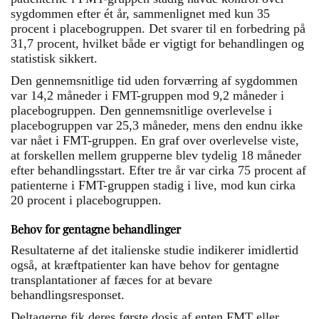
sygdommen efter ét år, sammenlignet med kun 35
procent i placebogruppen. Det svarer til en forbedring på
31,7 procent, hvilket både er vigtigt for behandlingen og
statistisk sikkert.
Den gennemsnitlige tid uden forværring af sygdommen
var 14,2 måneder i FMT-gruppen mod 9,2 måneder i
placebogruppen. Den gennemsnitlige overlevelse i
placebogruppen var 25,3 måneder, mens den endnu ikke
var nået i FMT-gruppen. En graf over overlevelse viste,
at forskellen mellem grupperne blev tydelig 18 måneder
efter behandlingsstart. Efter tre år var cirka 75 procent af
patienterne i FMT-gruppen stadig i live, mod kun cirka
20 procent i placebogruppen.
Behov for gentagne behandlinger
Resultaterne af det italienske studie indikerer imidlertid
også, at kræftpatienter kan have behov for gentagne
transplantationer af fæces for at bevare
behandlingsresponset.
Deltagerne fik deres første dosis af enten FMT eller