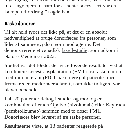
til at tage hjem til ham for at hente fæces. Det var en
kæmpe udfordring,” sagde han.
Raske donorer
Til alt held tyder det ikke på, at det er en absolut
nødvendighed at bruge donorfæces fra personer, som
lider af samme sygdom som modtagerne. Det
demonstrerede et canadisk
fase I-studie
, som udkom i
Nature Medicine i 2023.
Studiet var det første, der viste lovende resultater ved at
kombinere fæcestransplantation (FMT) fra raske donorer
med immunterapi (PD-1-hæmmere) til patienter med
fremskreden modermærkekræft, som ikke tidligere var
blevet behandlet.
I alt 20 patienter deltog i studiet og modtog en
kombination af enten Opdivo (nivolumab) eller Keytruda
(pembrolizumab) sammen med to doser FMT.
Donorfæces blev leveret af tre raske personer.
Resultaterne viste, at 13 patienter reagerede på