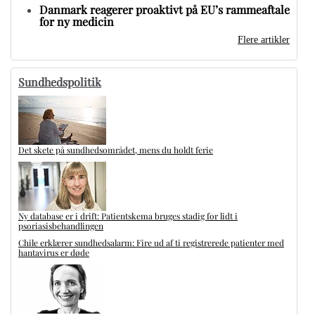
Danmark reagerer proaktivt på EU’s rammeaftale
for ny medicin
Flere artikler
Sundhedspolitik
Det skete på sundhedsområdet, mens du holdt ferie
Ny database er i drift: Patientskema bruges stadig for lidt i
psoriasisbehandlingen
Chile erklærer sundhedsalarm: Fire ud af ti registrerede patienter med
hantavirus er døde