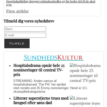
Hospitalsafdeling dropper rutinekontroller og får bedre tid til de akut
syge
Flere artikler
Tilmeld dig vores nyhedsbrev
TILMELD
Hospitalsdrama opnår hele 25
nomineringer til central TV-
pris
STREAMING: Anden sæson af
hospitalsdramaet ‘The Pitt’ har opnået
intet mindre end 25 Emmy-nomineringer. Heraf er 13 i
skuespillerkategorierne.
Litterær superstjerne trues med
fængsel efter søns død