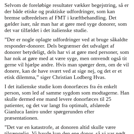
Selvom de foreløbige resultater vækker begejstring, så er
der både etiske og praktiske udfordringer, som kan
bremse udbredelsen af FMT i kræftbehandling. Det
gælder især, når man har at gøre med syge donorer, som
det var tilfældet i det italienske studie.
”Der er nogle oplagte udfordringer ved at bruge såkaldte
responder-donorer. Dels begrænser det udvalget af
donorer betydeligt, dels har vi at gøre med personer, som
har nok at gøre med at være syge, men omvendt også tit
gerne vil hjælpe andre. Hvis man spørger dem, om de vil
donere, kan de have svært ved at sige nej, og det er et
etisk dilemma,” siger Christian Lodberg Hvas.
I det italienske studie kom donorfæces fra én enkelt
person, som led af samme sygdom som modtagerne. Han
skulle dermed ene mand levere donorfæces til 25
patienter, og det var langt fra optimalt, afslørede
Gianluca Ianiro under spørgerunden efter
præsentationen.
”Det var en katastrofe, at donoren altid skulle være
tilgængelig. Vi havde kun den ene donor, så vi var nødt