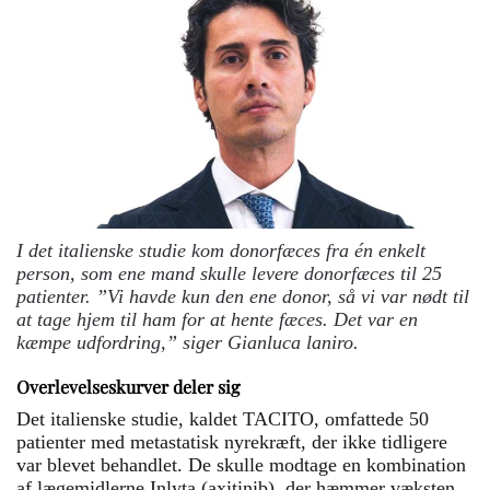
I det italienske studie kom donorfæces fra én enkelt
person, som ene mand skulle levere donorfæces til 25
patienter. ”Vi havde kun den ene donor, så vi var nødt til
at tage hjem til ham for at hente fæces. Det var en
kæmpe udfordring,” siger Gianluca laniro.
Overlevelseskurver deler sig
Det italienske studie, kaldet TACITO, omfattede 50
patienter med metastatisk nyrekræft, der ikke tidligere
var blevet behandlet. De skulle modtage en kombination
af lægemidlerne Inlyta (axitinib), der hæmmer væksten