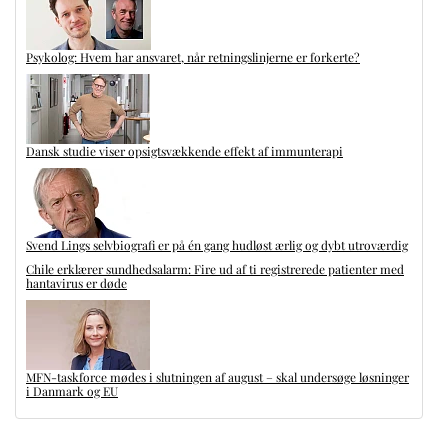
Psykolog: Hvem har ansvaret, når retningslinjerne er forkerte?
Dansk studie viser opsigtsvækkende effekt af immunterapi
Svend Lings selvbiografi er på én gang hudløst ærlig og dybt utroværdig
Chile erklærer sundhedsalarm: Fire ud af ti registrerede patienter med
hantavirus er døde
MFN-taskforce mødes i slutningen af august – skal undersøge løsninger
i Danmark og EU