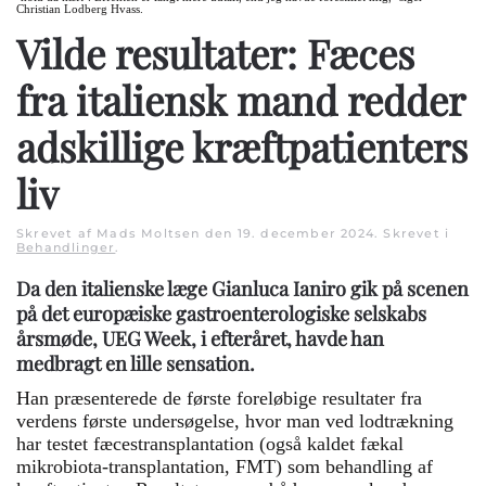
Christian Lodberg Hvass.
Vilde resultater: Fæces
fra italiensk mand redder
adskillige kræftpatienters
liv
Skrevet af Mads Moltsen den
19. december 2024
. Skrevet i
Behandlinger
.
Da den italienske læge Gianluca Ianiro gik på scenen
på det europæiske gastroenterologiske selskabs
årsmøde, UEG Week, i efteråret, havde han
medbragt en lille sensation.
Han præsenterede de første foreløbige resultater fra
verdens første undersøgelse, hvor man ved lodtrækning
har testet fæcestransplantation (også kaldet fækal
mikrobiota-transplantation, FMT) som behandling af