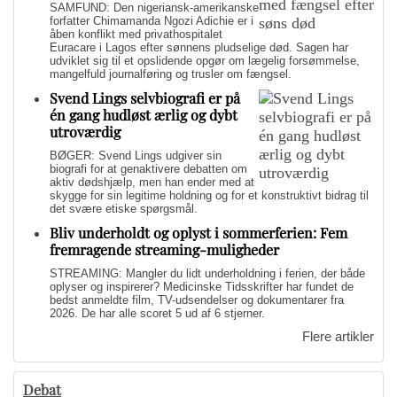
SAMFUND: Den nigeriansk-amerikanske
forfatter Chimamanda Ngozi Adichie er i
åben konflikt med privathospitalet
Euracare i Lagos efter sønnens pludselige død. Sagen har
udviklet sig til et opslidende opgør om lægelig forsømmelse,
mangelfuld journalføring og trusler om fængsel.
Svend Lings selvbiografi er på
én gang hudløst ærlig og dybt
utroværdig
BØGER: Svend Lings udgiver sin
biografi for at genaktivere debatten om
aktiv dødshjælp, men han ender med at
skygge for sin legitime holdning og for et konstruktivt bidrag til
det svære etiske spørgsmål.
Bliv underholdt og oplyst i sommerferien: Fem
fremragende streaming-muligheder
STREAMING: Mangler du lidt underholdning i ferien, der både
oplyser og inspirerer? Medicinske Tidsskrifter har fundet de
bedst anmeldte film, TV-udsendelser og dokumentarer fra
2026. De har alle scoret 5 ud af 6 stjerner.
Flere artikler
Debat