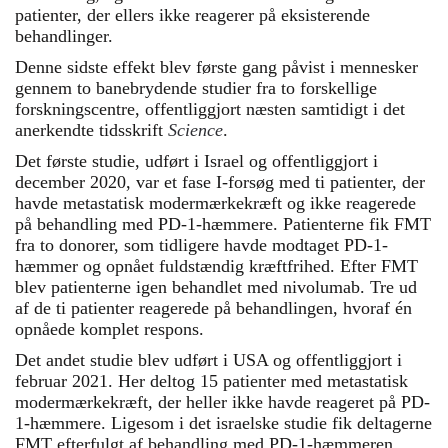
patienter, der ellers ikke reagerer på eksisterende
behandlinger.
Denne sidste effekt blev første gang påvist i mennesker
gennem to banebrydende studier fra to forskellige
forskningscentre, offentliggjort næsten samtidigt i det
anerkendte tidsskrift
Science
.
Det første studie, udført i Israel og offentliggjort i
december 2020, var et fase I-forsøg med ti patienter, der
havde metastatisk modermærkekræft og ikke reagerede
på behandling med PD-1-hæmmere. Patienterne fik FMT
fra to donorer, som tidligere havde modtaget PD-1-
hæmmer og opnået fuldstændig kræftfrihed. Efter FMT
blev patienterne igen behandlet med nivolumab. Tre ud
af de ti patienter reagerede på behandlingen, hvoraf én
opnåede komplet respons.
Det andet studie blev udført i USA og offentliggjort i
februar 2021. Her deltog 15 patienter med metastatisk
modermærkekræft, der heller ikke havde reageret på PD-
1-hæmmere. Ligesom i det israelske studie fik deltagerne
FMT efterfulgt af behandling med PD-1-hæmmeren