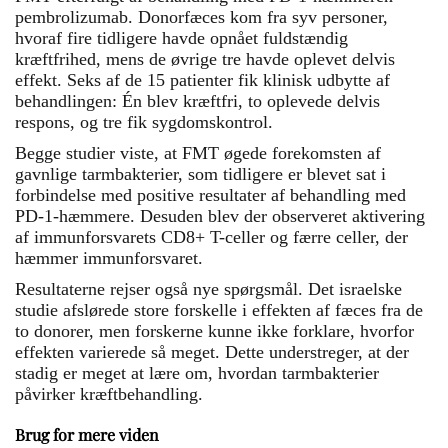
pembrolizumab. Donorfæces kom fra syv personer,
hvoraf fire tidligere havde opnået fuldstændig
kræftfrihed, mens de øvrige tre havde oplevet delvis
effekt. Seks af de 15 patienter fik klinisk udbytte af
behandlingen: Én blev kræftfri, to oplevede delvis
respons, og tre fik sygdomskontrol.
Begge studier viste, at FMT øgede forekomsten af
gavnlige tarmbakterier, som tidligere er blevet sat i
forbindelse med positive resultater af behandling med
PD-1-hæmmere. Desuden blev der observeret aktivering
af immunforsvarets CD8+ T-celler og færre celler, der
hæmmer immunforsvaret.
Resultaterne rejser også nye spørgsmål. Det israelske
studie afslørede store forskelle i effekten af fæces fra de
to donorer, men forskerne kunne ikke forklare, hvorfor
effekten varierede så meget. Dette understreger, at der
stadig er meget at lære om, hvordan tarmbakterier
påvirker kræftbehandling.
Brug for mere viden