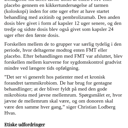
placebo gennem en kikkertundersøgelse af tarmen
(koloskopi) inden for otte uger efter at have startet
behandling med axitinib og pembrolizumab. Den anden
dosis blev givet i form af kapsler 12 uger senere, og den
tredje og sidste dosis blev også givet som kapsler 24
uger efter den første dosis.
Forskellen mellem de to grupper var særlig tydelig i den
periode, hvor deltagerne modtog enten FMT eller
placebo. Efter behandlingen med FMT var afsluttet, blev
forskellen mellem kurverne for sygdomskontrol gradvist
mindre ved længere tids opfølgning.
”Det ser vi generelt hos patienter med et kronisk
forandret tarmmikrobiom. De har brug for gentagne
behandlinger; at der bliver fyldt på med den gode
mikrobiota med jævne mellemrum. Spørgsmålet er, hvor
jævne de mellemrum skal være, og om donoren skal
være den samme hver gang,” siger Christian Lodberg
Hvas.
Etiske udfordringer