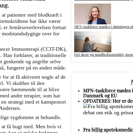
ang.
, at patienter med blodkræft i
fremskridtene har ikke været
MFN-taskforce mødes i slutningen af
 er femårsoverlevelsen fortsat
r modstandsdygtige over for
Cancer Immunterapi (CCIT-DK),
Det skete på sundhedsområdet, mens 
 Han forklarer, at traditionelle
 at genkende og angribe selve
på, fungerer på en anden måde.
for at få aktiveret nogle af de
el. Vi skubber til den
 være hæmmende til at blive
MFN-taskforce mødes i 
Danmark og EU
d med andre terapier, som har
OPDATERES: Her er den
er en strategi med et kæmpestort
 Andersen.
elige sygdomme at behandle.
at få bugt med. Men hvis vi
Fra billig apoteksmedic
emet, kan vi måske forlænge