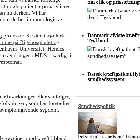
om etik og prissætning
 at nogle patienter progredierer.
kan nå derhen. Vi har
dulere de her immunologiske
Danmark afviste kræftm
g professor Kirsten Grønbæk,
Tyskland
mme på Rigshospitalet og
nhavns Universitet. Hendes
re ændringer i MDS – særligt i
symptomer.
Dansk kræftpatient flytt
sundhedssystem”
har bivirkninger eller senfølger,
befolkningen, som har forstadier
Sundhedspolitik
le symptomgivende sygdom,"
Det skete på sundhedsområdet, mens 
 vacciner mod kræft i blandt