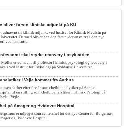
e bliver første kliniske adjunkt på KU
er udnævnt til klinisk adjunkt ved Institut for Klinisk Medicin på
iversitet. Dermed bliver han den første, der ansættes i den nye
ori ved instituttet.
ofessorat skal styrke recovery i psykiatrien
 Møller er udnævnt til professor i klinisk psykologi og recovery i
raksis ved Institut for Psykologi på Syddansk Universitet.
analytiker i Vejle kommer fra Aarhus
rensen skifter efter fire år som chefbioanalytiker på Aarhus
spital til en stilling som chefbioanalytiker i Klinisk Patologi på
bælt i Vejle.
hef på Amager og Hvidovre Hospital
rgstrøm er udpeget som centerchef for det nye Center for Borgernær
mager og Hvidovre Hospital.