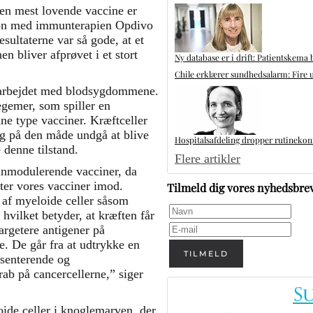
en mest lovende vaccine er
n med immunterapien Opdivo
sultaterne var så gode, at et
n bliver afprøvet i et stort
Ny database er i drift: Patientskema 
Chile erklærer sundhedsalarm: Fire u
 arbejdet med blodsygdommene.
egemer, som spiller en
nne type vacciner. Kræftceller
 og på den måde undgå at blive
Hospitalsafdeling dropper rutinekontr
denne tilstand.
Flere artikler
munmodulerende vacciner, da
tter vores vacciner imod.
Tilmeld dig vores nyhedsbre
 af myeloide celler såsom
hvilket betyder, at kræften får
 targetere antigener på
. De går fra at udtrykke en
TILMELD
æsenterende og
rab på cancercellerne,” siger
de celler i knoglemarven, der