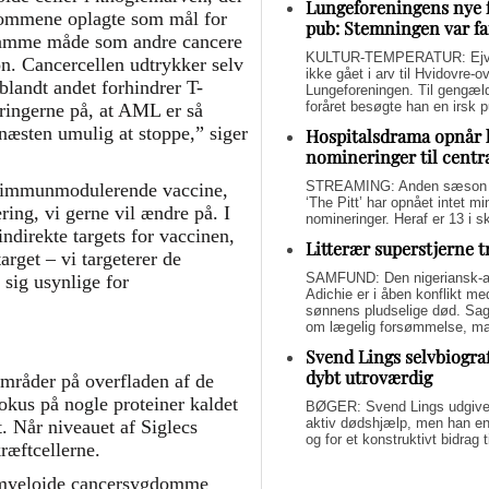
Lungeforeningens nye 
ygdommene oplagte som mål for
pub: Stemningen var fa
samme måde som andre cancere
KULTUR-TEMPERATUR: Ejvin
on. Cancercellen udtrykker selv
ikke gået i arv til Hvidovre-o
landt andet forhindrer T-
Lungeforeningen. Til gengæl
foråret besøgte han en irsk 
laringerne på, at AML er så
næsten umulig at stoppe,” siger
Hospitalsdrama opnår 
nomineringer til centr
STREAMING: Anden sæson a
en immunmodulerende vaccine,
‘The Pitt’ har opnået intet 
ing, vi gerne vil ændre på. I
nomineringer. Heraf er 13 i s
indirekte targets for vaccinen,
Litterær superstjerne 
get – vi targeterer de
SAMFUND: Den nigeriansk-a
 sig usynlige for
Adichie er i åben konflikt me
sønnens pludselige død. Sage
om lægelig forsømmelse, mang
Svend Lings selvbiograf
dybt utroværdig
områder på overfladen af de
okus på nogle proteiner kaldet
BØGER: Svend Lings udgiver 
aktiv dødshjælp, men han end
. Når niveauet af Siglecs
og for et konstruktivt bidrag
kræftcellerne.
de myeloide cancersygdomme