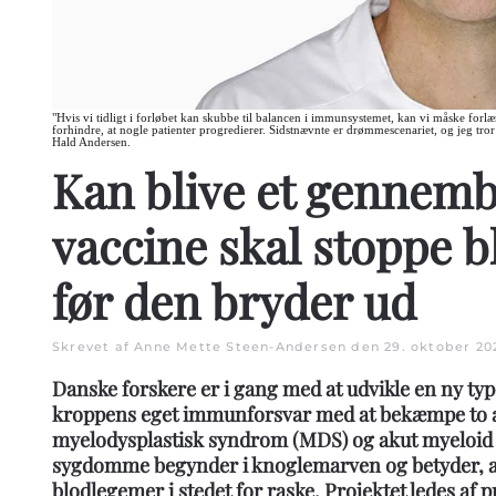
"Hvis vi tidligt i forløbet kan skubbe til balancen i immunsystemet, kan vi måske forlæn
forhindre, at nogle patienter progredierer. Sidstnævnte er drømmescenariet, og jeg tror
Hald Andersen.
Kan blive et gennemb
vaccine skal stoppe b
før den bryder ud
Skrevet af Anne Mette Steen-Andersen den
29. oktober 20
Danske forskere er i gang med at udvikle en ny typ
kroppens eget immunforsvar med at bekæmpe to 
myelodysplastisk syndrom (MDS) og akut myeloid
sygdomme begynder i knoglemarven og betyder, a
blodlegemer i stedet for raske. Projektet ledes af