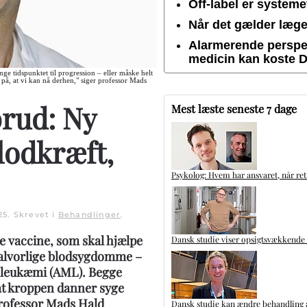
Off-label er system
Når det gælder lægem
Alarmerende perspek
medicin kan koste 
ge tidspunktet til progression – eller måske helt
 på, at vi kan nå derhen," siger professor Mads
rud: Ny
Mest læste seneste 7 dage
lodkræft,
Psykolog: Hvem har ansvaret, når ret
25
. Skrevet i
Behandlinger
.
e vaccine, som skal hjælpe
Dansk studie viser opsigtsvækkende
alvorlige blodsygdomme –
 leukæmi (AML). Begge
t kroppen danner syge
 professor Mads Hald
Dansk studie kan ændre behandling a