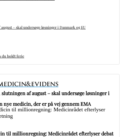
 august – skal undersøge løsninger i Danmark og EU
du holdt ferie
slutningen af august – skal undersøge løsninger i
 nye medicin, der er på vej gennem EMA
in til millionregning: Medicinrådet efterlyser debat