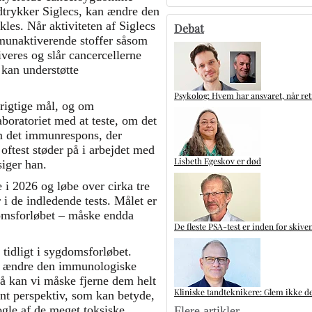
udtrykker Siglecs, kan ændre den
les. Når aktiviteten af Siglecs
Debat
mmunaktiverende stoffer såsom
iveres og slår cancercellerne
 kan understøtte
Psykolog: Hvem har ansvaret, når ret
 rigtige mål, og om
boratoriet med at teste, om det
 om det immunrespons, der
 oftest støder på i arbejdet med
Lisbeth Egeskov er død
siger han.
e i 2026 og løbe over cirka tre
 i de indledende tests. Målet er
domsforløbet – måske endda
De fleste PSA-test er inden for skive
 tidligt i sygdomsforløbet.
an ændre den immunologiske
så kan vi måske fjerne dem helt
Kliniske tandteknikere: Glem ikke de
ant perspektiv, som kan betyde,
gle af de meget toksiske
Flere artikler