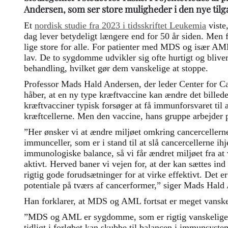
Andersen, som ser store muligheder i den nye tilg
Et
nordisk studie fra 2023 i tidsskriftet Leukemia
viste
dag lever betydeligt længere end for 50 år siden. Men 
lige store for alle. For patienter med MDS og især AML
lav. De to sygdomme udvikler sig ofte hurtigt og blive
behandling, hvilket gør dem vanskelige at stoppe.
Professor Mads Hald Andersen, der leder Center for 
håber, at en ny type kræftvaccine kan ændre det billede.
kræftvacciner typisk forsøger at få immunforsvaret til
kræftcellerne. Men den vaccine, hans gruppe arbejder 
”Her ønsker vi at ændre miljøet omkring cancercellerne 
immunceller, som er i stand til at slå cancercellerne ihj
immunologiske balance, så vi får ændret miljøet fra at
aktivt. Herved baner vi vejen for, at der kan sættes in
rigtig gode forudsætninger for at virke effektivt. Det 
potentiale på tværs af cancerformer,” siger Mads Hald
Han forklarer, at MDS og AML fortsat er meget vansk
”MDS og AML er sygdomme, som er rigtig vanskelige 
tidligt i forløbet kan skubbe til balancen i immunsyst