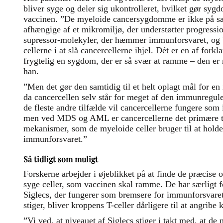
bliver syge og deler sig ukontrolleret, hvilket gør s
vaccinen. ”De myeloide cancersygdomme er ikke på 
afhængige af et mikromiljø, der understøtter progressi
supressor-molekyler, der hæmmer immunforsvaret, og b
cellerne i at slå cancercellerne ihjel. Dét er en af fork
frygtelig en sygdom, der er så svær at ramme – den er 
han.
”Men det gør den samtidig til et helt oplagt mål for 
da cancercellen selv står for meget af den immunreguler
de fleste andre tilfælde vil cancercellerne fungere som 
men ved MDS og AML er cancercellerne det primære tar
mekanismer, som de myeloide celler bruger til at holde
immunforsvaret.”
Så tidligt som muligt
Forskerne arbejder i øjeblikket på at finde de præcise 
syge celler, som vaccinen skal ramme. De har særligt f
Siglecs, der fungerer som bremsere for immunforsvaret
stiger, bliver kroppens T-celler dårligere til at angribe 
”Vi ved, at niveauet af Siglecs stiger i takt med, at 