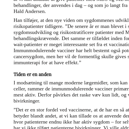
behandlinger, der anvendes i dag – og som jo langt fra 
Hald Andersen.
Han tilføjer, at den nye viden om sygdommenes udvikl
risikopatienter tidligere. ”De senere år er man blevet i 
sygdomsudvikling og risikostratificere patienter med
behandlingskrævende. Det samme er tilfældet inden fo
wait-patienter er meget interessante set fra et vaccinat
Immunmodulerende vacciner har helt bestemt også pote
cancersygdom, men her vil de formentlig skulle give
immunterapi for at have effekt.”
Tiden er en anden
I modsætning til mange moderne lægemidler, som kan
celler, rammer de immunmodulerende vacciner primært
mest aktiv. Derfor påvirkes det raske væv kun lidt, og 
bivirkninger.
”Det er en stor fordel ved vaccinerne, at de har en så at
betyder blandt andet, at vi kan tillade os at anvende de
hvor patienterne endnu ikke har aktiv sygdom – for se
har vi ikke tilført patienterne bivirkninger. Vi ville a