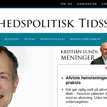
OM OS
ANNONCER
JO
Nyheder
Kultur
Kommentarer
Medicin&Evidens
Afviste henvisninge
praksis
Det gør rigtig ondt på alme
tilløb – henviser patienter 
med en afvisning. Uden be
undersøgelser.