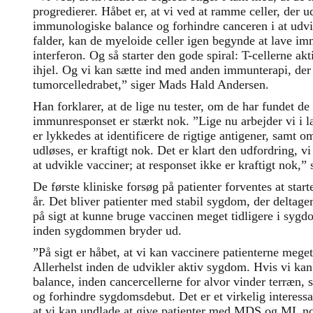
progredierer. Håbet er, at vi ved at ramme celler, der 
immunologiske balance og forhindre canceren i at udvik
falder, kan de myeloide celler igen begynde at lave i
interferon. Og så starter den gode spiral: T-cellerne akt
ihjel. Og vi kan sætte ind med anden immunterapi, der
tumorcelledrabet,” siger Mads Hald Andersen.
Han forklarer, at de lige nu tester, om de har fundet de
immunresponset er stærkt nok. ”Lige nu arbejder vi i la
er lykkedes at identificere de rigtige antigener, samt
udløses, er kraftigt nok. Det er klart den udfordring, vi
at udvikle vacciner; at responset ikke er kraftigt nok,” 
De første kliniske forsøg på patienter forventes at start
år. Det bliver patienter med stabil sygdom, der deltager
på sigt at kunne bruge vaccinen meget tidligere i syg
inden sygdommen bryder ud.
”På sigt er håbet, at vi kan vaccinere patienterne meget
Allerhelst inden de udvikler aktiv sygdom. Hvis vi k
balance, inden cancercellerne for alvor vinder terræn, 
og forhindre sygdomsdebut. Det er et virkelig interess
at vi kan undlade at give patienter med MDS og ML no