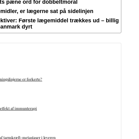
ets pæne ord for dobbeltmoral
idler, er lægerne sat på sidelinjen
tiver: Første lægemiddel trækkes ud – billig
Danmark dyrt
ningslinjerne er forkerte?
 effekt af immunterapi
f tarmkræft-metastaser i leveren