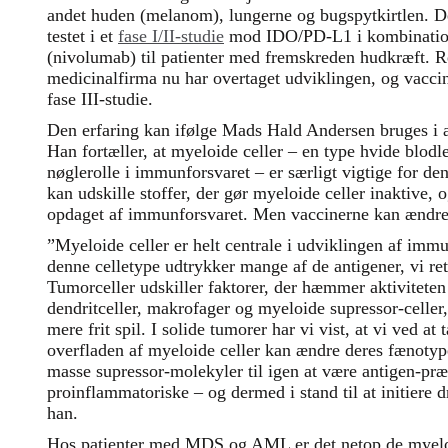
andet huden (melanom), lungerne og bugspytkirtlen. D
testet i et
fase I/II-studie
mod IDO/PD-L1 i kombinatio
(nivolumab) til patienter med fremskreden hudkræft. Re
medicinalfirma nu har overtaget udviklingen, og vaccine
fase III-studie.
Den erfaring kan ifølge Mads Hald Andersen bruges i
Han fortæller, at myeloide celler – en type hvide blodl
nøglerolle i immunforsvaret – er særligt vigtige for de
kan udskille stoffer, der gør myeloide celler inaktive,
opdaget af immunforsvaret. Men vaccinerne kan ændre 
”Myeloide celler er helt centrale i udviklingen af im
denne celletype udtrykker mange af de antigener, vi re
Tumorceller udskiller faktorer, der hæmmer aktiviteten
dendritceller, makrofager og myeloide supressor-celler, 
mere frit spil. I solide tumorer har vi vist, at vi ved at
overfladen af myeloide celler kan ændre deres fænotype
masse supressor-molekyler til igen at være antigen-pr
proinflammatoriske – og dermed i stand til at initiere d
han.
Hos patienter med MDS og AML er det netop de myeloi