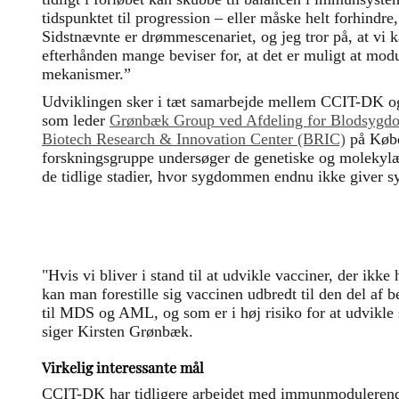
tidspunktet til progression – eller måske helt forhindre,
Sidstnævnte er drømmescenariet, og jeg tror på, at vi 
efterhånden mange beviser for, at det er muligt at mo
mekanismer.”
Udviklingen sker i tæt samarbejde mellem CCIT-DK o
som leder
Grønbæk Group ved Afdeling for Blodsygdo
Biotech Research & Innovation Center (BRIC)
på Købe
forskningsgruppe undersøger de genetiske og molekylæ
de tidlige stadier, hvor sygdommen endnu ikke giver 
"Hvis vi bliver i stand til at udvikle vacciner, der ikke 
kan man forestille sig vaccinen udbredt til den del af 
til MDS og AML, og som er i høj risiko for at udvik
siger Kirsten Grønbæk.
Virkelig interessante mål
CCIT-DK har tidligere arbejdet med immunmodulerende