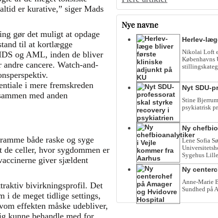
altid er kurative,” siger Mads
Nye navne
ing gør det muligt at opdage
Herlev-læg
stand til at kortlægge
Nikolai Loft 
 MDS og AML, inden de bliver
Københavns Un
r andre cancere. Watch-and-
stillingskateg
ionsperspektiv.
ntiale i mere fremskreden
Nyt SDU-pr
s sammen med anden
Stine Bjerrum
psykiatrisk p
Ny chefbio
 ramme både raske og syge
Lene Sofia Sø
Universitetsho
 de celler, hvor sygdommen er
Sygehus Lille
vaccinerne giver sjældent
Ny centerc
Anne-Marie Be
traktiv bivirkningsprofil. Det
Sundhed på A
m i de meget tidlige settings,
lvom effekten måske udebliver,
ldrig kunne behandle med for