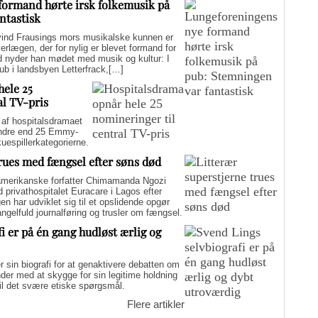
formand hørte irsk folkemusik på
ntastisk
d Frausings mors musikalske kunnen er
verlægen, der for nylig er blevet formand for
d nyder han mødet med musik og kultur: I
pub i landsbyen Letterfrack,[…]
hele 25
al TV-pris
f hospitalsdramaet
mindre end 25 Emmy-
kuespillerkategorierne.
trues med fængsel efter søns død
merikanske forfatter Chimamanda Ngozi
d privathospitalet Euracare i Lagos efter
n har udviklet sig til et opslidende opgør
elfuld journalføring og trusler om fængsel.
i er på én gang hudløst ærlig og
sin biografi for at genaktivere debatten om
er med at skygge for sin legitime holdning
 til det svære etiske spørgsmål.
Flere artikler