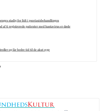
bruges stadig for lidt i psoriasisbehandlingen
d af ti registrerede patienter med hantavirus er døde
oller og får bedre tid til de akut syge
v