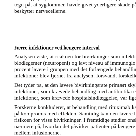
tegn på, at sygdommen havde givet yderligere skade 
beskytter nervecellerne.
Færre infektioner ved længere interval
Analysen viste, at risikoen for bivirkninger som infekti
blodlegemer (neutropeni) og lavt niveau af immunoglo
procent lavere i gruppen med det forlængede behandlin
infektioner blev fjernet fra analysen, forsvandt forskel
Det tyder på, at den lavere bivirkningsrate primært skyl
infektioner, som krævede behandling med antibiotika ell
infektioner, som krævede hospitalsindlæggelse, var lig
Forskerne konkluderer, at behandling med rituximab ka
på kompromis med effekten. Samtidig kan den lavere 
risikoen for visse bivirkninger. I fremtidige studier øn
nærmere på, hvordan det påvirker patienter på længere 
mellem infusionerne.