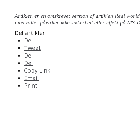
Artiklen er en omskrevet version af artiklen
Real world
intervaller påvirker ikke sikkerhed eller effekt
på MS Ti
Del artikler
Del
Tweet
Del
Del
Copy Link
Email
Print