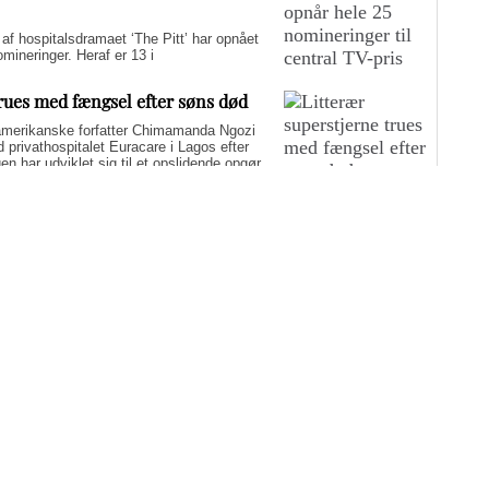
hospitalsdramaet ‘The Pitt’ har opnået
ineringer. Heraf er 13 i
trues med fængsel efter søns død
merikanske forfatter Chimamanda Ngozi
d privathospitalet Euracare i Lagos efter
n har udviklet sig til et opslidende opgør
elfuld journalføring og trusler om fængsel.
i er på én gang hudløst ærlig og
sin biografi for at genaktivere debatten om
er med at skygge for sin legitime holdning
 til det svære etiske spørgsmål.
yst i sommerferien: Fem
g-muligheder
nderholdning i ferien, der både oplyser og inspirerer? Medicinske
edst anmeldte film, TV-udsendelser og dokumentarer fra 2026. De
ner.
Flere artikler