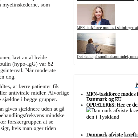
på myelinskederne, som
MFN-taskforce mødes i slutningen af
Det skete på sundhedsområdet, mens 
oner, lavt antal hvide
bulin (hypo-IgG) var 82
gsinterval. Når moderate
len dog.
dtes, at færre patienter fik
er antivirale midler. Alvorlige
MFN-taskforce mødes i 
Danmark og EU
e sjældne i begge grupper.
OPDATERES: Her er den
n gives sjældnere uden at gå
behandlingsfrekvens mindske
sker forskergruppen at se
sigt, hvis man øger tiden
Danmark afviste kræftm