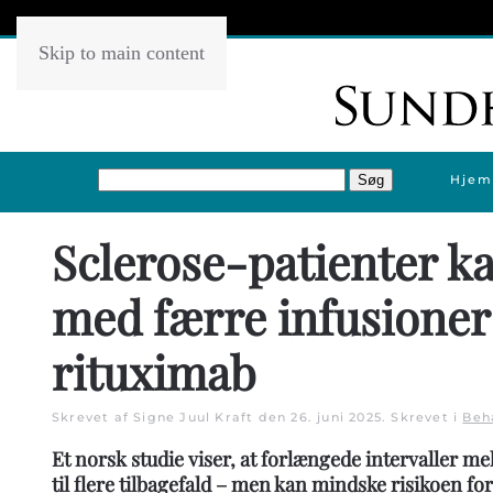
Skip to main content
Hjem
Sclerose-patienter ka
med færre infusioner
rituximab
Skrevet af Signe Juul Kraft den
26. juni 2025
. Skrevet i
Beh
Et norsk studie viser, at forlængede intervaller m
til flere tilbagefald – men kan mindske risikoen for