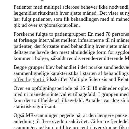
Patienter med multipel sclerose behøver ikke nødvendi
lægemidlet rituximab hver sjette måned. Det viser et ny
har fulgt patienter, som fik behandlingen med ni måne
gik ud over sygdomskontrollen.
Forskerne fulgte to patientgrupper: En med 78 persone
at forlænge intervallet mellem infusionerne til ni mån
patienter, der fortsatte med behandling hver sjette må
deltagerne havde den mest almindelige form for syg
kommer i bølger, såkaldt recidiverende-remitterende 
Begge grupper blev behandlet i det norske sundhedsv
sammenlignelige karakteristika i starten af behandling
offentliggjort i
tidsskriftet Multiple Sclerosis and Rela
Over en opfølgningsperiode på 15 til 18 måneder oplev
med ni måneders interval et tilbagefald. I gruppen me
kom der to tilfælde af tilbagefald. Antallet var dog så l
statistisk signifikant.
Også MR-scanninger pegede på, at den længere pause 
anledning til flere sygdomsaktivitet. Cirka tre fjerdede
scanninger, og kun to til tre procent i hver gruppe fik n