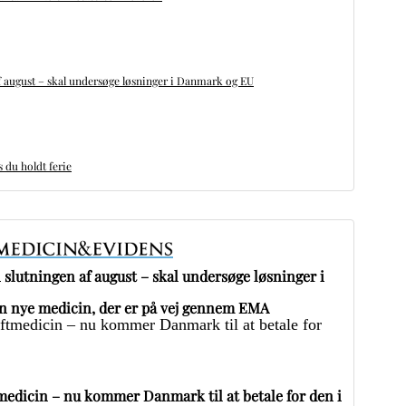
 august – skal undersøge løsninger i Danmark og EU
du holdt ferie
slutningen af august – skal undersøge løsninger i
 nye medicin, der er på vej gennem EMA
edicin – nu kommer Danmark til at betale for den i