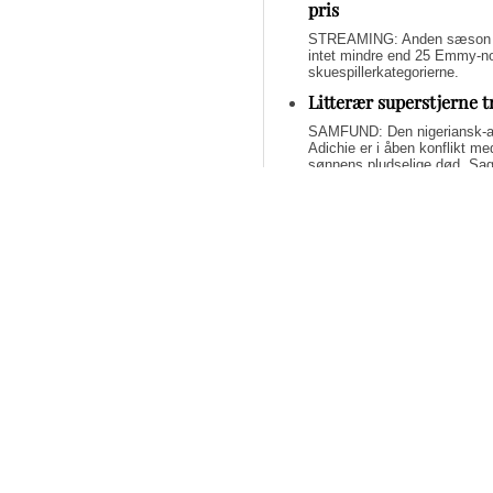
pris
STREAMING: Anden sæson af 
intet mindre end 25 Emmy-nom
skuespillerkategorierne.
Litterær superstjerne 
SAMFUND: Den nigeriansk-a
Adichie er i åben konflikt me
sønnens pludselige død. Sage
om lægelig forsømmelse, mang
Svend Lings selvbiograf
dybt utroværdig
BØGER: Svend Lings udgiver 
aktiv dødshjælp, men han end
og for et konstruktivt bidrag
Bliv underholdt og opl
fremragende streamin
STREAMING: Mangler du lidt u
Tidsskrifter har fundet de b
har alle scoret 5 ud af 6 stjer