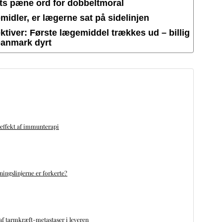
ets pæne ord for dobbeltmoral
idler, er lægerne sat på sidelinjen
tiver: Første lægemiddel trækkes ud – billig
Danmark dyrt
 effekt af immunterapi
ningslinjerne er forkerte?
f tarmkræft-metastaser i leveren