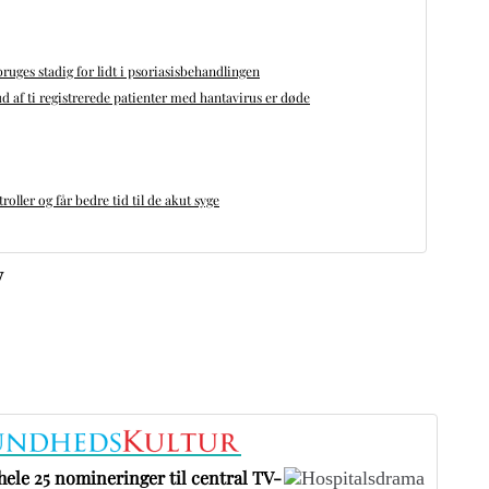
bruges stadig for lidt i psoriasisbehandlingen
d af ti registrerede patienter med hantavirus er døde
oller og får bedre tid til de akut syge
v
ele 25 nomineringer til central TV-