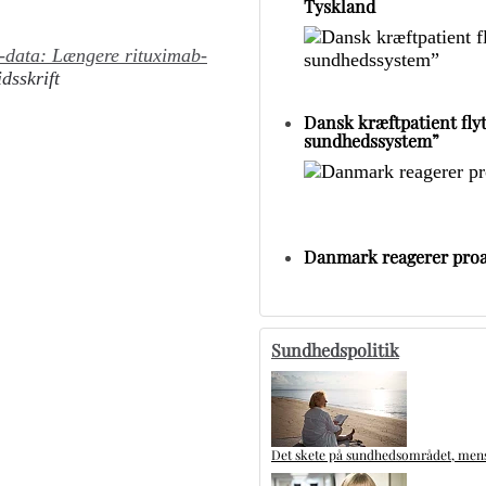
Tyskland
-data: Længere rituximab-
dsskrift
Dansk kræftpatient flytt
sundhedssystem”
Danmark reagerer proa
Sundhedspolitik
Det skete på sundhedsområdet, mens 