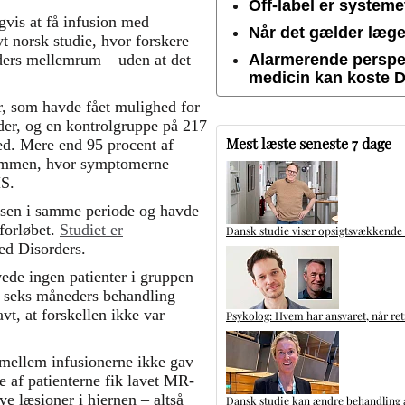
Off-label er system
gvis at få infusion med
Når det gælder lægem
t norsk studie, hvor forskere
ders mellemrum – uden at det
Alarmerende perspek
medicin kan koste 
r, som havde fået mulighed for
eder, og en kontrolgruppe på 217
Mest læste seneste 7 dage
ned. Mere end 95 procent af
dommen, hvor symptomerne
MS.
æsen i samme periode og havde
sforløbet.
Studiet er
Dansk studie viser opsigtsvækkende
ted Disorders.
ede ingen patienter i gruppen
d seks måneders behandling
avt, at forskellen ikke var
Psykolog: Hvem har ansvaret, når ret
mellem infusionerne ikke gav
le af patienterne fik lavet MR-
ye læsioner i hjernen – altså
Dansk studie kan ændre behandling a