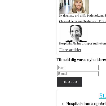
Ny database er i drift: Patientskema 
Chile erklærer sundhedsalarm: Fire u
Hospitalsafdeling dropper rutinekontr
Flere artikler
Tilmeld dig vores nyhedsbre
TILMELD
Hospitalsdrama opnår h