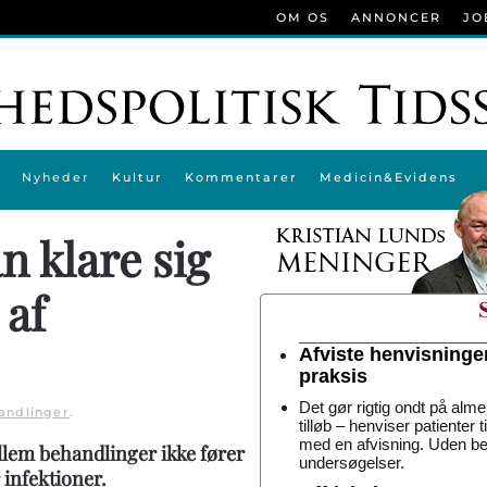
OM OS
ANNONCER
JO
Nyheder
Kultur
Kommentarer
Medicin&Evidens
n klare sig
 af
Afviste henvisninge
praksis
Det gør rigtig ondt på alme
andlinger
.
tilløb – henviser patienter 
med en afvisning. Uden be
ellem behandlinger ikke fører
undersøgelser.
 infektioner.