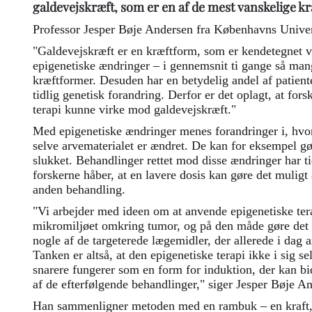
galdevejskræft, som er en af de mest vanskelige k
Professor Jesper Bøje Andersen fra Københavns Univers
"Galdevejskræft er en kræftform, som er kendetegnet v
epigenetiske ændringer – i gennemsnit ti gange så man
kræftformer. Desuden har en betydelig andel af patient
tidlig genetisk forandring. Derfor er det oplagt, at fors
terapi kunne virke mod galdevejskræft."
Med epigenetiske ændringer menes forandringer i, hvo
selve arvematerialet er ændret. De kan for eksempel gør
slukket. Behandlinger rettet mod disse ændringer har ti
forskerne håber, at en lavere dosis kan gøre det muligt
anden behandling.
"Vi arbejder med ideen om at anvende epigenetiske tera
mikromiljøet omkring tumor, og på den måde gøre det
nogle af de targeterede lægemidler, der allerede i dag
Tanken er altså, at den epigenetiske terapi ikke i sig s
snarere fungerer som en form for induktion, der kan bid
af de efterfølgende behandlinger," siger Jesper Bøje A
Han sammenligner metoden med en rambuk – en kraft, 