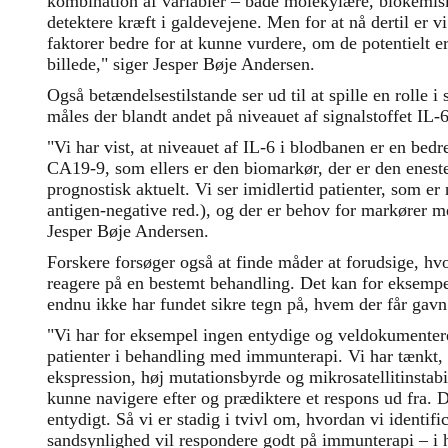
kombination af variabler – både molekylære, biokemis
detektere kræft i galdevejene. Men for at nå dertil er vi 
faktorer bedre for at kunne vurdere, om de potentielt er
billede," siger Jesper Bøje Andersen.
Også betændelsestilstande ser ud til at spille en rolle
måles der blandt andet på niveauet af signalstoffet IL-6
"Vi har vist, at niveauet af IL-6 i blodbanen er en bed
CA19-9, som ellers er den biomarkør, der er den eneste
prognostisk aktuelt. Vi ser imidlertid patienter, som e
antigen-negative red.), og der er behov for markører med
Jesper Bøje Andersen.
Forskere forsøger også at finde måder at forudsige, hvo
reagere på en bestemt behandling. Det kan for eksem
endnu ikke har fundet sikre tegn på, hvem der får gavn
"Vi har for eksempel ingen entydige og veldokumenter
patienter i behandling med immunterapi. Vi har tænkt,
ekspression, høj mutationsbyrde og mikrosatellitinstabi
kunne navigere efter og prædiktere et respons ud fra. De
entydigt. Så vi er stadig i tvivl om, hvordan vi identifi
sandsynlighed vil respondere godt på immunterapi – i h