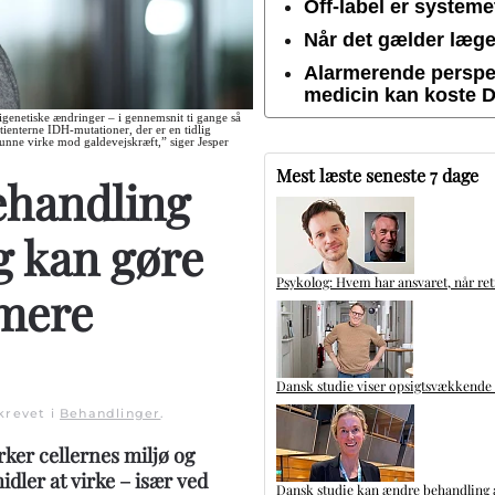
Off-label er system
Når det gælder lægem
Alarmerende perspek
medicin kan koste 
igenetiske ændringer – i gennemsnit ti gange så
ienterne IDH-mutationer, der er en tidlig
 kunne virke mod galdevejskræft,” siger Jesper
Mest læste seneste 7 dage
ehandling
g kan gøre
Psykolog: Hvem har ansvaret, når ret
mere
Dansk studie viser opsigtsvækkende
Skrevet i
Behandlinger
.
rker cellernes miljø og
idler at virke – især ved
Dansk studie kan ændre behandling a