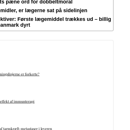
ets pæne ord for dobbeltmoral
idler, er lægerne sat på sidelinjen
tiver: Første lægemiddel trækkes ud – billig
Danmark dyrt
ningslinjerne er forkerte?
 effekt af immunterapi
f tarmkræft-metastaser i leveren