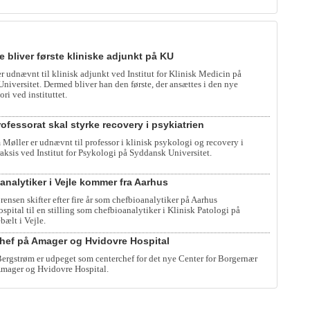
e bliver første kliniske adjunkt på KU
er udnævnt til klinisk adjunkt ved Institut for Klinisk Medicin på
iversitet. Dermed bliver han den første, der ansættes i den nye
ori ved instituttet.
ofessorat skal styrke recovery i psykiatrien
 Møller er udnævnt til professor i klinisk psykologi og recovery i
raksis ved Institut for Psykologi på Syddansk Universitet.
analytiker i Vejle kommer fra Aarhus
rensen skifter efter fire år som chefbioanalytiker på Aarhus
spital til en stilling som chefbioanalytiker i Klinisk Patologi på
bælt i Vejle.
hef på Amager og Hvidovre Hospital
rgstrøm er udpeget som centerchef for det nye Center for Borgernær
mager og Hvidovre Hospital.