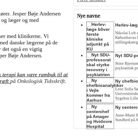
ører. Jesper Bøje Andersen
Nye navne
e og læger og med
Herlev-læg
Nikolai Loft 
sser med klinikerne. Vi
Københavns Un
 med danske lægerne på de
stillingskateg
r det også en vigtig
sper Bøje Andersen.
Nyt SDU-pr
Stine Bjerrum
psykiatrisk p
 terapi kan være rambuk til at
kræft
på Onkologisk Tidsskrift.
Ny chefbio
Lene Sofia Sø
Universitetsho
Sygehus Lille
Ny centerc
Anne-Marie Be
Sundhed på A