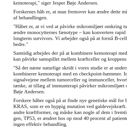
kemoterapi," siger Jesper Bøje Andersen.
Forskernes håb er, at man fremover kan ændre dette milj
af behandlingen.
"Håbet er, at vi ved at påvirke mikromiljøet omkring 
ændre monocytternes fænotype – kan konvertere rapid pr
longterm survivors. Vi arbejder også på at forstå B-cel
bedre."
Samtidig arbejdes der på at kombinere kemoterapi me
kan påvirke samspillet mellem kræftceller og kroppe
"Så det næste naturlige skridt i vores studie er at unde
kombinerer kemoterapi med en checkpoint-hæmmer. Im
signalvejene mellem tumorceller og immunceller, hvorf
tænke, at tillæg af immunterapi påvirker mikromiljøet 
Bøje Andersen.
Forskere håber også på at finde nye genetiske mål for 
KRAS, som er en hyppig mutation ved galdevejskræft. 
andre kræftformer, og måske kan nogle af dem i fremti
gen, TP53, er ændret hos op mod 40 procent af patiente
ingen effektiv behandling.