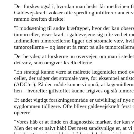
Der forskes også i, hvordan man bedst får medicinen fr
Galdevejskræft vokser ofte spredt og infiltrerer andet v
ramme kræften direkte.
"I modsætning til andre kræfttyper, hvor der kan obser
tumorceller, viser kræft i galdevejene sig ofte ved et 
Indimellem tumorcellerne ligger det stromale væv, hvilk
tumorcellerne – og især at få ramt på alle tumorcellern
Det betyder, at forskerne nu overvejer, om man i sted
det væv, som omgiver kræftcellerne.
"En strategi kunne være at målrette lægemidler mod ov
celler, der udgør det stromale væv, for eksempel antis
(ADC’er). På den måde kunne vi opnå, at lægemidlerne b
hen – hvorefter giftstoffet kunne frigives og slå tumorce
Et andet vigtigt forskningsområde er udvikling af nye 
sygdommen tidligere. Ofte bliver galdevejskræft først o
operere.
"Vores håb er at finde én diagnostisk markør, der kan 
Men det er et naivt håb! Det mest sandsynlige er, at vi 