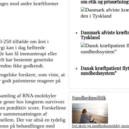
om etik og prissætning
ruges mod andre kræftformer
Danmark afviste kræftm
Tyskland
250 tilfælde om året i
gi kan i dag helbrede
le kan få immunterapi eller
ft har bestemte genetiske
 endnu ikke godkendt.
Dansk kræftpatient flytt
sundhedssystem”
ngelske forskere, som viste, at
r godt patienterne reagerer på
e samling af RNA-molekyler
Sundhedspolitik
kte gener hos longterm survivors
 en prædiktiv score. Forskellene
vor sammensætningen af
mellem. Der var altså en tydelig
spons på behandlingen med
Det skete på sundhedsområdet, mens 