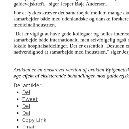
galdevejskræft," siger Jesper Bøje Andersen.
For at lykkes kræver det samarbejde mellem mange akt
samarbejder både med udenlandske og danske forsker
medicinalindustrien.
"Det er vigtigt at have gode kollegaer og fælles intere
samarbejde både internationalt, men selvfølgelig også
lokale hospitalsafdelinger. Det er essentielt. Desuden e
nødvendighed at samarbejde med industrien," siger Je
Artiklen er en omskrevet version af artiklen
Epigenetisk
øge effekt af eksisterende behandlinger mod galdevejs
Del artikler
Del
Tweet
Del
Del
Copy Link
Email