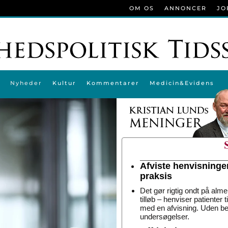
OM OS
ANNONCER
JO
Nyheder
Kultur
Kommentarer
Medicin&Evidens
Afviste henvisninge
praksis
Det gør rigtig ondt på alme
tilløb – henviser patienter 
med en afvisning. Uden be
undersøgelser.