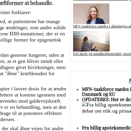
ræftformer at behandle.
itet forklarer:
ed, at patienterne har mange
MFN-taskforce mødes i slutningen af
ge ændringer, som andre solide
erne IDH-mutationer, der er en
kellige former for epigenetisk
Det skete på sundhedsområdet, mens 
rdan generne fungerer, uden at
e, at et gen bliver tændt eller
dligere givet bivirkninger, men
 at "åbne" kræftknuden for
pier i lavere dosis for at ændre
MFN-taskforce mødes i 
Danmark og EU
 lettere at komme igennem med
OPDATERES: Her er den
 anvendes mod galdevejskræft.
elv er en behandling, men at den
rage til at potentere effekten
ndersen.
Fra billig apoteksmedic
der skal åbne vejen for andre