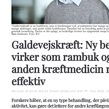
”Galdevejskræft er en kræftform, som er kendetegnet ved, at patienterne har mange ep
mange ændringer, som andre solide kræftformer. Desuden har en betydelig andel af pat
genetisk forandring. Derfor er det oplagt, at forskellige former for epigenetisk terapi
Bøje Andersen. Foto: KU
Galdevejskræft: Ny b
virker som rambuk o
anden kræftmedicin 
effektiv
Skrevet af Anne Mette Steen-Andersen den
19. maj 2025
. 
Forskere håber, at en ny type behandling, der påvi
aktivitet, kan gøre det lettere for andre kræftlægem