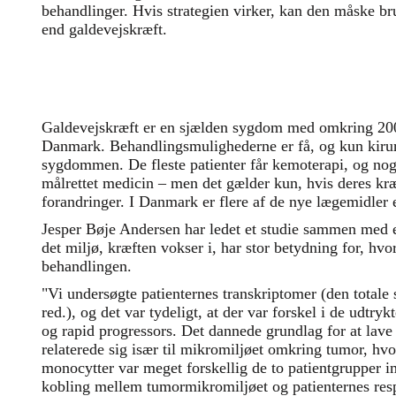
behandlinger. Hvis strategien virker, kan den måske b
end galdevejskræft.
Galdevejskræft er en sjælden sygdom med omkring 200-
Danmark. Behandlingsmulighederne er få, og kun kirur
sygdommen. De fleste patienter får kemoterapi, og nog
målrettet medicin – men det gælder kun, hvis deres kræ
forandringer. I Danmark er flere af de nye lægemidler
Jesper Bøje Andersen har ledet et studie sammen med e
det miljø, kræften vokser i, har stor betydning for, hvo
behandlingen.
"Vi undersøgte patienternes transkriptomer (den total
red.), og det var tydeligt, at der var forskel i de udtry
og rapid progressors. Det dannede grundlag for at lave
relaterede sig især til mikromiljøet omkring tumor, h
monocytter var meget forskellig de to patientgrupper i
kobling mellem tumormikromiljøet og patienternes re