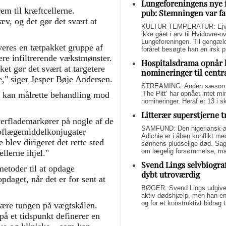
Lungeforeningens nye 
em til kræftcellerne.
pub: Stemningen var fa
æv, og det gør det svært at
KULTUR-TEMPERATUR: Ejvin
ikke gået i arv til Hvidovre-o
Lungeforeningen. Til gengæl
veres en tætpakket gruppe af
foråret besøgte han en irsk 
mere infiltrerende vækstmønster.
Hospitalsdrama opnår 
et gør det svært at targetere
nomineringer til centr
e," siger Jesper Bøje Andersen.
STREAMING: Anden sæson a
‘The Pitt’ har opnået intet 
et kan målrette behandling mod
nomineringer. Heraf er 13 i s
Litterær superstjerne 
erflademarkører på nogle af de
SAMFUND: Den nigeriansk-a
toflægemiddelkonjugater
Adichie er i åben konflikt me
lev dirigeret det rette sted
sønnens pludselige død. Sage
om lægelig forsømmelse, mang
llerne ihjel."
Svend Lings selvbiograf
metoder til at opdage
dybt utroværdig
pdaget, når det er for sent at
BØGER: Svend Lings udgiver 
aktiv dødshjælp, men han end
og for et konstruktivt bidrag
være tungen på vægtskålen.
på et tidspunkt definerer en