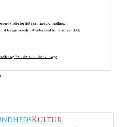
bruges stadig for lidt i psoriasisbehandlingen
d af ti registrerede patienter med hantavirus er døde
oller og får bedre tid til de akut syge
v