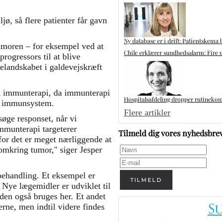
ø, så flere patienter får gavn
Ny database er i drift: Patientskema 
tumoren – for eksempel ved at
Chile erklærer sundhedsalarm: Fire u
ogressors til at blive
lelandskabet i galdevejskræft
d immunterapi, da immunterapi
Hospitalsafdeling dropper rutinekontr
ns immunsystem.
Flere artikler
rsøge responset, når vi
munterapi targeterer
Tilmeld dig vores nyhedsbre
or det er meget nærliggende at
omkring tumor," siger Jesper
behandling. Et eksempel er
TILMELD
Nye lægemidler er udviklet til
den også bruges her. Et andet
rne, men indtil videre findes