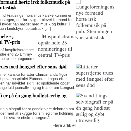
formand hørte irsk folkemusik på
ntastisk
d Frausings mors musikalske kunnen er
verlægen, der for nylig er blevet formand for
d nyder han mødet med musik og kultur: I
pub i landsbyen Letterfrack,[…]
hele 25
al TV-pris
f hospitalsdramaet
mindre end 25 Emmy-
kuespillerkategorierne.
trues med fængsel efter søns død
merikanske forfatter Chimamanda Ngozi
d privathospitalet Euracare i Lagos efter
n har udviklet sig til et opslidende opgør
elfuld journalføring og trusler om fængsel.
i er på én gang hudløst ærlig og
sin biografi for at genaktivere debatten om
er med at skygge for sin legitime holdning
 til det svære etiske spørgsmål.
Flere artikler