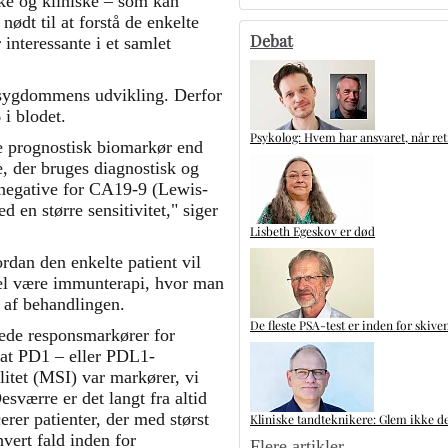
ke og kliniske – som kan
nødt til at forstå de enkelte
Debat
 interessante i et samlet
 i sygdommens udvikling. Derfor
 i blodet.
Psykolog: Hvem har ansvaret, når ret
re prognostisk biomarkør end
, der bruges diagnostisk og
r negative for CA19-9 (Lewis-
 en større sensitivitet," siger
Lisbeth Egeskov er død
rdan den enkelte patient vil
pel være immunterapi, hvor man
 af behandlingen.
De fleste PSA-test er inden for skive
ede responsmarkører for
 at PD1 – eller PDL1-
litet (MSI) var markører, vi
sværre er det langt fra altid
cerer patienter, der med størst
Kliniske tandteknikere: Glem ikke de
vert fald inden for
Flere artikler