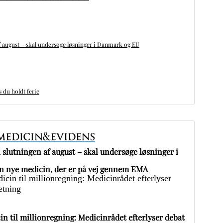
 august – skal undersøge løsninger i Danmark og EU
du holdt ferie
slutningen af august – skal undersøge løsninger i
 nye medicin, der er på vej gennem EMA
in til millionregning: Medicinrådet efterlyser debat