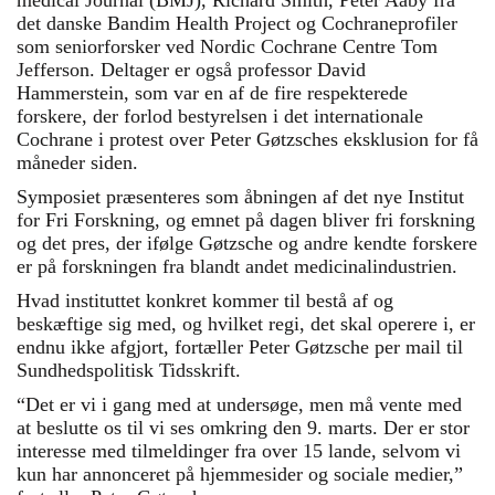
medical Journal (BMJ), Richard Smith, Peter Aaby fra
det danske Bandim Health Project og Cochraneprofiler
som seniorforsker ved Nordic Cochrane Centre Tom
Jefferson. Deltager er også professor David
Hammerstein, som var en af de fire respekterede
forskere, der forlod bestyrelsen i det internationale
Cochrane i protest over Peter Gøtzsches eksklusion for få
måneder siden.
Symposiet præsenteres som åbningen af det nye Institut
for Fri Forskning, og emnet på dagen bliver fri forskning
og det pres, der ifølge Gøtzsche og andre kendte forskere
er på forskningen fra blandt andet medicinalindustrien.
Hvad instituttet konkret kommer til bestå af og
beskæftige sig med, og hvilket regi, det skal operere i, er
endnu ikke afgjort, fortæller Peter Gøtzsche per mail til
Sundhedspolitisk Tidsskrift.
“Det er vi i gang med at undersøge, men må vente med
at beslutte os til vi ses omkring den 9. marts. Der er stor
interesse med tilmeldinger fra over 15 lande, selvom vi
kun har annonceret på hjemmesider og sociale medier,”