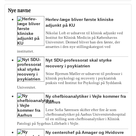
Nye navne
Herlev-læge bliver første kliniske
adjunkt på KU
Nikolai Loft er udnævnt til klinisk adjunkt ved
Institut for Klinisk Medicin på Københavns
Universitet. Dermed bliver han den første, der
ansættes i den nye stillingskategori ved
instituttet.
Nyt SDU-professorat skal styrke
recovery i psykiatrien
Stine Bjerrum Møller er udnævnt til professor i
klinisk psykologi og recovery i psykiatrisk
praksis ved Institut for Psykologi på Syddansk
Universitet.
Ny chefbioanalytiker i Vejle kommer fra
Aarhus
Lene Sofia Sørensen skifter efter fire år som
chefbioanalytiker på Aarhus Universitetshospital
til en stilling som chefbioanalytiker i Klinisk
Patologi på Sygehus Lillebælt i Vejle.
Ny centerchef på Amager og Hvidovre