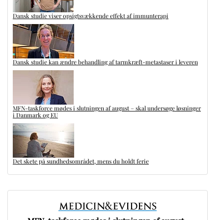
Dansk studie viser opsigtsvækkende effekt af immunterapi
Dansk studie kan ændre behandling af tarmkræft-metastaser i leveren
MFN-taskforce mødes i slutningen af august – skal undersøge løsninger
i Danmark og EU
Det skete på sundhedsområdet, mens du holdt ferie