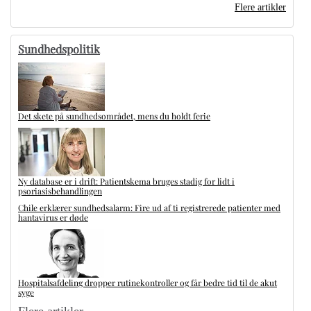
Flere artikler
Sundhedspolitik
Det skete på sundhedsområdet, mens du holdt ferie
Ny database er i drift: Patientskema bruges stadig for lidt i
psoriasisbehandlingen
Chile erklærer sundhedsalarm: Fire ud af ti registrerede patienter med
hantavirus er døde
Hospitalsafdeling dropper rutinekontroller og får bedre tid til de akut
syge