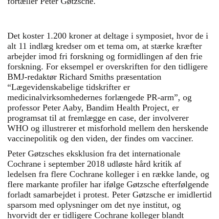
fortæller Peter Gøtzsche.
Det koster 1.200 kroner at deltage i symposiet, hvor de i
alt 11 indlæg kredser om et tema om, at stærke kræfter
arbejder imod fri forskning og formidlingen af den frie
forskning. For eksempel er overskriften for den tidligere
BMJ-redaktør Richard Smiths præsentation
“Lægevidenskabelige tidskrifter er
medicinalvirksomhedernes forlængede PR-arm”, og
professor Peter Aaby, Bandim Health Project, er
programsat til at fremlægge en case, der involverer
WHO og illustrerer et misforhold mellem den herskende
vaccinepolitik og den viden, der findes om vacciner.
Peter Gøtzsches eksklusion fra det internationale
Cochrane i september 2018 udløste hård kritik af
ledelsen fra flere Cochrane kolleger i en række lande, og
flere markante profiler har ifølge Gøtzsche efterfølgende
forladt samarbejdet i protest. Peter Gøtzsche er imidlertid
sparsom med oplysninger om det nye institut, og
hvorvidt der er tidligere Cochrane kolleger blandt