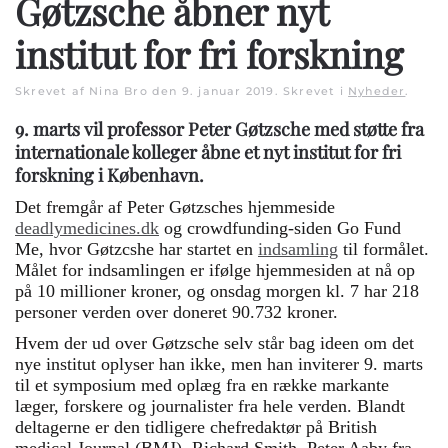
Gøtzsche åbner nyt
institut for fri forskning
Skrevet af Nina Bro den
9. januar 2019
. Skrevet i
Nyheder
.
9. marts vil professor Peter Gøtzsche med støtte fra
internationale kolleger åbne et nyt institut for fri
forskning i København.
Det fremgår af Peter Gøtzsches hjemmeside
deadlymedicines.dk
og crowdfunding-siden Go Fund
Me, hvor Gøtzcshe har startet en
indsamling
til formålet.
Målet for indsamlingen er ifølge hjemmesiden at nå op
på 10 millioner kroner, og onsdag morgen kl. 7 har 218
personer verden over doneret 90.732 kroner.
Hvem der ud over Gøtzsche selv står bag ideen om det
nye institut oplyser han ikke, men han inviterer 9. marts
til et symposium med oplæg fra en række markante
læger, forskere og journalister fra hele verden. Blandt
deltagerne er den tidligere chefredaktør på British