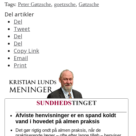
Tags:
Peter Gøtzsche
,
goetzsche
,
Gøtzsche
Del artikler
Del
Tweet
Del
Del
Copy Link
Email
Print
Afviste henvisninger er en spand koldt
vand i hovedet på almen praksis
Det gør rigtig ondt på almen praksis, når de
praktiserende læger – ofte efter lange tilløb – henviser