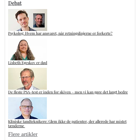
Debat
Psykolog: Hvem har ansvaret, når retningslinjerne er forkerte?
Lisbeth Egeskov er død
De fleste PSA-test er inden for skiven – men vi kan gøre det langt bedre
Kliniske tandteknikere: Glem ikke de patienter, der allerede har mistet
tænderne
Flere artikler