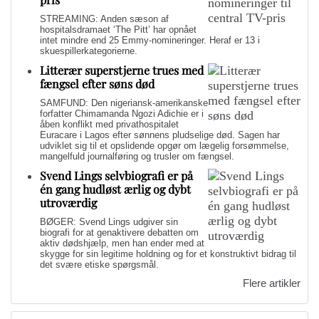
STREAMING: Anden sæson af
hospitalsdramaet ‘The Pitt’ har opnået
intet mindre end 25 Emmy-nomineringer. Heraf er 13 i
skuespillerkategorierne.
Litterær superstjerne trues med
fængsel efter søns død
SAMFUND: Den nigeriansk-amerikanske
forfatter Chimamanda Ngozi Adichie er i
åben konflikt med privathospitalet
Euracare i Lagos efter sønnens pludselige død. Sagen har
udviklet sig til et opslidende opgør om lægelig forsømmelse,
mangelfuld journalføring og trusler om fængsel.
Svend Lings selvbiografi er på
én gang hudløst ærlig og dybt
utroværdig
BØGER: Svend Lings udgiver sin
biografi for at genaktivere debatten om
aktiv dødshjælp, men han ender med at
skygge for sin legitime holdning og for et konstruktivt bidrag til
det svære etiske spørgsmål.
Flere artikler