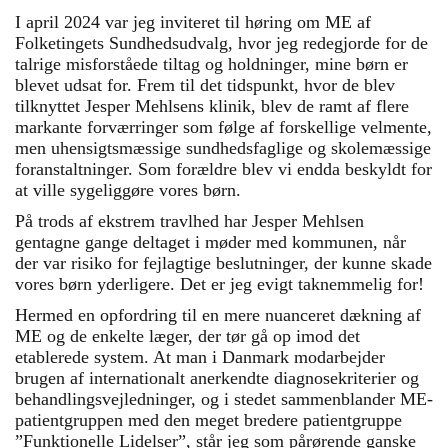
I april 2024 var jeg inviteret til høring om ME af
Folketingets Sundhedsudvalg, hvor jeg redegjorde for de
talrige misforståede tiltag og holdninger, mine børn er
blevet udsat for. Frem til det tidspunkt, hvor de blev
tilknyttet Jesper Mehlsens klinik, blev de ramt af flere
markante forværringer som følge af forskellige velmente,
men uhensigtsmæssige sundhedsfaglige og skolemæssige
foranstaltninger. Som forældre blev vi endda beskyldt for
at ville sygeliggøre vores børn.
På trods af ekstrem travlhed har Jesper Mehlsen
gentagne gange deltaget i møder med kommunen, når
der var risiko for fejlagtige beslutninger, der kunne skade
vores børn yderligere. Det er jeg evigt taknemmelig for!
Hermed en opfordring til en mere nuanceret dækning af
ME og de enkelte læger, der tør gå op imod det
etablerede system. At man i Danmark modarbejder
brugen af internationalt anerkendte diagnosekriterier og
behandlingsvejledninger, og i stedet sammenblander ME-
patientgruppen med den meget bredere patientgruppe
”Funktionelle Lidelser”, står jeg som pårørende ganske