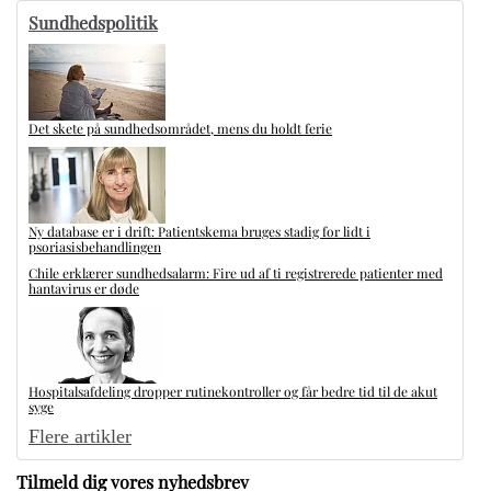
Sundhedspolitik
Det skete på sundhedsområdet, mens du holdt ferie
Ny database er i drift: Patientskema bruges stadig for lidt i
psoriasisbehandlingen
Chile erklærer sundhedsalarm: Fire ud af ti registrerede patienter med
hantavirus er døde
Hospitalsafdeling dropper rutinekontroller og får bedre tid til de akut
syge
Flere artikler
Tilmeld dig vores nyhedsbrev