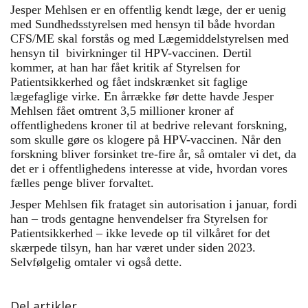
Jesper Mehlsen er en offentlig kendt læge, der er uenig
med Sundhedsstyrelsen med hensyn til både hvordan
CFS/ME skal forstås og med Lægemiddelstyrelsen med
hensyn til bivirkninger til HPV-vaccinen. Dertil
kommer, at han har fået kritik af Styrelsen for
Patientsikkerhed og fået indskrænket sit faglige
lægefaglige virke. En årrække før dette havde Jesper
Mehlsen fået omtrent 3,5 millioner kroner af
offentlighedens kroner til at bedrive relevant forskning,
som skulle gøre os klogere på HPV-vaccinen. Når den
forskning bliver forsinket tre-fire år, så omtaler vi det, da
det er i offentlighedens interesse at vide, hvordan vores
fælles penge bliver forvaltet.
Jesper Mehlsen fik frataget sin autorisation i januar, fordi
han – trods gentagne henvendelser fra Styrelsen for
Patientsikkerhed – ikke levede op til vilkåret for det
skærpede tilsyn, han har været under siden 2023.
Selvfølgelig omtaler vi også dette.
Del artikler