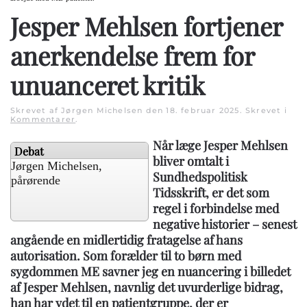
Jesper Mehlsen fortjener
anerkendelse frem for
unuanceret kritik
Skrevet af Jørgen Michelsen den
18. februar 2025
. Skrevet i
Kommentarer
.
Når læge Jesper Mehlsen
Debat
bliver omtalt i
Jørgen Michelsen,
Sundhedspolitisk
pårørende
Tidsskrift, er det som
regel i forbindelse med
negative historier – senest
angående en midlertidig fratagelse af hans
autorisation. Som forælder til to børn med
sygdommen ME savner jeg en nuancering i billedet
af Jesper Mehlsen, navnlig det uvurderlige bidrag,
han har ydet til en patientgruppe, der er