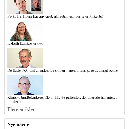
Psykolog: Hvem har ansvaret, når retningslinjerne er forkerte?
Lisbeth Egeskov er død
De fleste PSA-test er inden for skiven – men vi kan gøre det langt bedre
Kliniske tandteknikere: Glem ikke de patienter, der allerede har mistet
tænderne
Flere artikler
Nye navne