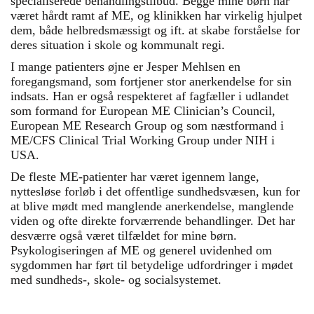
specialiserede behandlingstilbud. Begge mine børn har
været hårdt ramt af ME, og klinikken har virkelig hjulpet
dem, både helbredsmæssigt og ift. at skabe forståelse for
deres situation i skole og kommunalt regi.
I mange patienters øjne er Jesper Mehlsen en
foregangsmand, som fortjener stor anerkendelse for sin
indsats. Han er også respekteret af fagfæller i udlandet
som formand for European ME Clinician’s Council,
European ME Research Group og som næstformand i
ME/CFS Clinical Trial Working Group under NIH i
USA.
De fleste ME-patienter har været igennem lange,
nyttesløse forløb i det offentlige sundhedsvæsen, kun for
at blive mødt med manglende anerkendelse, manglende
viden og ofte direkte forværrende behandlinger. Det har
desværre også været tilfældet for mine børn.
Psykologiseringen af ME og generel uvidenhed om
sygdommen har ført til betydelige udfordringer i mødet
med sundheds-, skole- og socialsystemet.