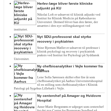
Herlev-læge bliver første kliniske
adjunkt på KU
Nikolai Loft er udnævnt til klinisk adjunkt ved
Institut for Klinisk Medicin på Københavns
Universitet. Dermed bliver han den første, der
ansættes i den nye stillingskategori ved
instituttet.
Nyt SDU-professorat skal styrke
recovery i psykiatrien
Stine Bjerrum Møller er udnævnt til professor i
klinisk psykologi og recovery i psykiatrisk
praksis ved Institut for Psykologi på Syddansk
Universitet.
Ny chefbioanalytiker i Vejle kommer fra
Aarhus
Lene Sofia Sørensen skifter efter fire år som
chefbioanalytiker på Aarhus Universitetshospital
til en stilling som chefbioanalytiker i Klinisk
Patologi på Sygehus Lillebælt i Vejle.
Ny centerchef på Amager og Hvidovre
Hospital
Anne-Marie Bergstrøm er udpeget som centerchef
for det nye Center for Borgernær Sundhed på