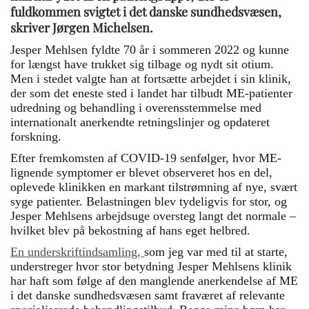
fuldkommen svigtet i det danske sundhedsvæsen,
skriver Jørgen Michelsen.
Jesper Mehlsen fyldte 70 år i sommeren 2022 og kunne
for længst have trukket sig tilbage og nydt sit otium.
Men i stedet valgte han at fortsætte arbejdet i sin klinik,
der som det eneste sted i landet har tilbudt ME-patienter
udredning og behandling i overensstemmelse med
internationalt anerkendte retningslinjer og opdateret
forskning.
Efter fremkomsten af COVID-19 senfølger, hvor ME-
lignende symptomer er blevet observeret hos en del,
oplevede klinikken en markant tilstrømning af nye, svært
syge patienter. Belastningen blev tydeligvis for stor, og
Jesper Mehlsens arbejdsuge oversteg langt det normale –
hvilket blev på bekostning af hans eget helbred.
En underskriftindsamling,
som jeg var med til at starte,
understreger hvor stor betydning Jesper Mehlsens klinik
har haft som følge af den manglende anerkendelse af ME
i det danske sundhedsvæsen samt fraværet af relevante