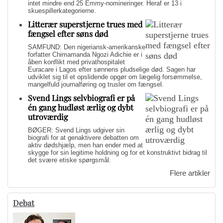
intet mindre end 25 Emmy-nomineringer. Heraf er 13 i
skuespillerkategorierne.
Litterær superstjerne trues med
fængsel efter søns død
SAMFUND: Den nigeriansk-amerikanske
forfatter Chimamanda Ngozi Adichie er i
åben konflikt med privathospitalet
Euracare i Lagos efter sønnens pludselige død. Sagen har
udviklet sig til et opslidende opgør om lægelig forsømmelse,
mangelfuld journalføring og trusler om fængsel.
Svend Lings selvbiografi er på
én gang hudløst ærlig og dybt
utroværdig
BØGER: Svend Lings udgiver sin
biografi for at genaktivere debatten om
aktiv dødshjælp, men han ender med at
skygge for sin legitime holdning og for et konstruktivt bidrag til
det svære etiske spørgsmål.
Flere artikler
Debat