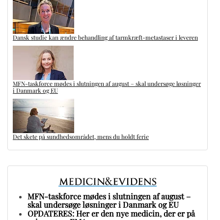
Dansk studie kan ændre behandling af tarmkræft-metastaser i leveren
MFN-taskforce mødes i slutningen af august – skal undersøge løsninger
i Danmark og EU
Det skete på sundhedsområdet, mens du holdt ferie
MFN-taskforce mødes i slutningen af august –
skal undersøge løsninger i Danmark og EU
OPDATERES: Her er den nye medicin, der er på