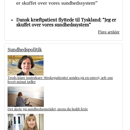
Dansk kræftpatient flyttede til Tyskland: ”Jeg er
skuffet over vores sundhedssystem”
Flere artikler
Sundhedspolitik
Trods klare instrukser: Strokepatienter sendes på en omvej, selv om
hvert minut tæller
Det skete på sundhedsområdet, mens du holdt ferie