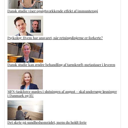
Dansk studie viser opsigtsvækkende effekt af immunterapi
Psykolog: Hvem har ansvaret, når retningslinjerne er forkerte?
Dansk studie kan ændre behandling af tarmkræft-metastaser i leveren
MFN-taskforce mødes i slutningen af august – skal undersøge løsninger
i Danmark og EU
Det skete på sundhedsområdet, mens du holdt ferie