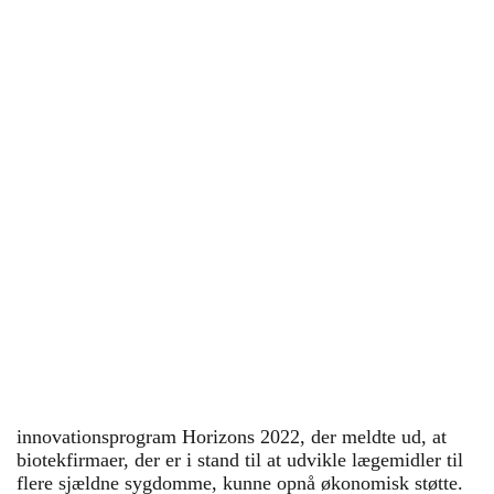
sundhedssystemet.
I dag kender vi omkring
10.000 sjældne sygdomme, og det
skønnes, at der for cirka 80 procents
vedkommende findes en genetisk årsag.
Men selv i dag kan gå flere år, før en
patient bliver tilbudt genetisk analyse, og
en sådan analyse kan medføre både
sundhedsmæssige og etiske udfordringer
for patienterne og deres læger.
Medicinske Tidsskrifter – herunder
Sundhedspolitisk Tidsskrift – stiller i et
tema skarpt på nogle af de succeser og
udfordringer, der er fulgt i kølvandet på
next-generation sequencing, også kendt
som dyb sekventering, på sjældne-
området.
innovationsprogram Horizons 2022, der meldte ud, at
biotekfirmaer, der er i stand til at udvikle lægemidler til
flere sjældne sygdomme, kunne opnå økonomisk støtte.