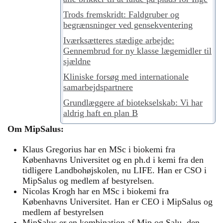
Trods fremskridt: Faldgruber og
begrænsninger ved gensekventering
Iværksætteres stædige arbejde:
Gennembrud for ny klasse lægemidler til
sjældne
Kliniske forsøg med internationale
samarbejdspartnere
Grundlæggere af biotekselskab: Vi har
aldrig haft en plan B
Om MipSalus:
Klaus Gregorius har en MSc i biokemi fra
Københavns Universitet og en ph.d i kemi fra den
tidligere Landbohøjskolen, nu LIFE. Han er CSO i
MipSalus og medlem af bestyrelsen.
Nicolas Krogh har en MSc i biokemi fra
Københavns Universitet. Han er CEO i MipSalus og
medlem af bestyrelsen
MipSalus er en kombination af Mip og Salu, den