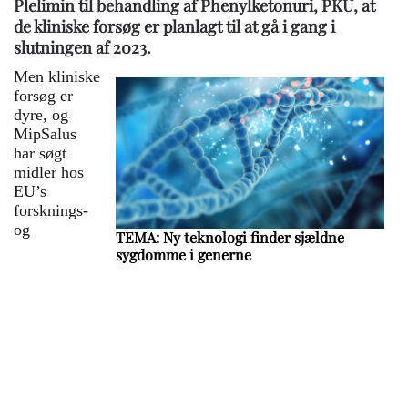
Plelimin til behandling af Phenylketonuri, PKU, at
de kliniske forsøg er planlagt til at gå i gang i
slutningen af 2023.
Men kliniske
forsøg er
dyre, og
MipSalus
har søgt
midler hos
EU’s
forsknings-
og
TEMA: Ny teknologi finder sjældne
sygdomme i generne
Den genetiske diagnostik er i rivende
udvikling. For mange patienter
med sjældne sygdomme har den nye
teknologi allerede medført bedre
behandling og genetisk rådgivning,
ligesom den har sat punktum for mange
års opslidende ørkenvandring i