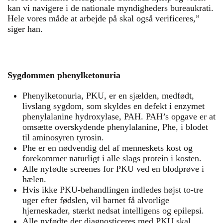
kan vi navigere i de nationale myndigheders bureaukrati.
Hele vores måde at arbejde på skal også verificeres,”
siger han.
Sygdommen phenylketonuria
Phenylketonuria, PKU, er en sjælden, medfødt,
livslang sygdom, som skyldes en defekt i enzymet
phenylalanine hydroxylase, PAH. PAH’s opgave er at
omsætte overskydende phenylalanine, Phe, i blodet
til aminosyren tyrosin.
Phe er en nødvendig del af menneskets kost og
forekommer naturligt i alle slags protein i kosten.
Alle nyfødte screenes for PKU ved en blodprøve i
hælen.
Hvis ikke PKU-behandlingen indledes højst to-tre
uger efter fødslen, vil barnet få alvorlige
hjerneskader, stærkt nedsat intelligens og epilepsi.
Alle nyfødte der diagnosticeres med PKU skal