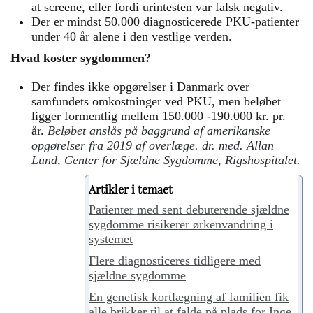
at screene, eller fordi urintesten var falsk negativ.
Der er mindst 50.000 diagnosticerede PKU-patienter
under 40 år alene i den vestlige verden.
Hvad koster sygdommen?
Der findes ikke opgørelser i Danmark over
samfundets omkostninger ved PKU, men beløbet
ligger formentlig mellem 150.000 -190.000 kr. pr.
år.
Beløbet anslås på baggrund af amerikanske
opgørelser fra 2019 af overlæge. dr. med. Allan
Lund, Center for Sjældne Sygdomme, Rigshospitalet.
Artikler i temaet
Patienter med sent debuterende sjældne
sygdomme risikerer ørkenvandring i
systemet
Flere diagnosticeres tidligere med
sjældne sygdomme
En genetisk kortlægning af familien fik
alle brikker til at falde på plads for Inge