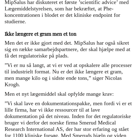
MipSalus har diskuteret et første ’scientific advice’ med
Lægemiddelstyrelsen, som har bekræftet, at Phe-
koncentrationen i blodet er det kliniske endpoint for
studierne.
Ikke længere et gram men et ton
Men det er ikke gjort med det. MipSalus har også sikret
sig en række samarbejdspartnere, der skal hjælpe med at
få det regulatoriske på plads.
”Vi er nu så langt, at vi er ved at opskalere alle processer
til industrielt format. Nu er det ikke længere et gram,
men mange kilo og i sidste ende tons,” siger Nicolas
Krogh.
Men et nyt lægemiddel skal opfylde mange krav:
”Vi skal lave en dokumentationspakke, men fordi vi er et
lille firma, har vi ikke ressourcer til at lave
dokumentation på det niveau. Inden for det regulatoriske
bruger vi derfor det norske firma Smerud Medical
Research International AS, der har stor erfaring og stået
for 1100 kliniske forsøg. Med Smeruds hjælp og viden