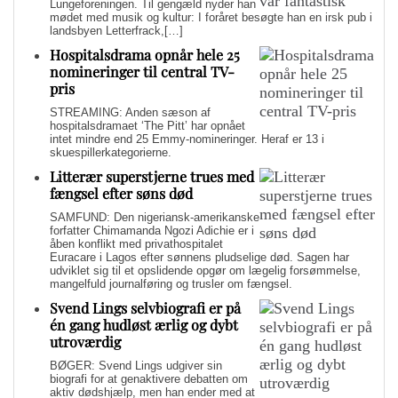
Lungeforeningen. Til gengæld nyder han
mødet med musik og kultur: I foråret besøgte han en irsk pub i
landsbyen Letterfrack,[…]
Hospitalsdrama opnår hele 25
nomineringer til central TV-
pris
STREAMING: Anden sæson af
hospitalsdramaet ‘The Pitt’ har opnået
intet mindre end 25 Emmy-nomineringer. Heraf er 13 i
skuespillerkategorierne.
Litterær superstjerne trues med
fængsel efter søns død
SAMFUND: Den nigeriansk-amerikanske
forfatter Chimamanda Ngozi Adichie er i
åben konflikt med privathospitalet
Euracare i Lagos efter sønnens pludselige død. Sagen har
udviklet sig til et opslidende opgør om lægelig forsømmelse,
mangelfuld journalføring og trusler om fængsel.
Svend Lings selvbiografi er på
én gang hudløst ærlig og dybt
utroværdig
BØGER: Svend Lings udgiver sin
biografi for at genaktivere debatten om
aktiv dødshjælp, men han ender med at