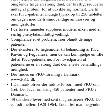
omgående følge en streng diæt, der kraftigt reducerer
indtag af protein, for at udvikle sig normalt. Dertil
skal PKU-patienter indtage typisk op til 250 tabletter
om dagen med de livsnødvendige aminosyrer og
næringsstoffer.
I de første måneder suppleres modermælken med en
særlig phenylalaninfattig vælling.
Compliance er et problem, især blandt de unge
patienter.
Der eksisterer to lægemidler til behandling af PKU,
Kuvan og Pegvaliase, men de kan kun hjælpe en lille
del af PKU-patienterne. For hovedparten af
patienterne er en streng diæt den eneste behandlings
mulighed.
Der findes en PKU-forening i Danmark.
www.PKU.dk
I Danmark bliver der født 5-10 børn med PKU om
året. Der lever omkring 450 patienter med PKU i
Danmark.
49 danskere lever med sent diagnosticeret PKU. De
er født mellem 1929-1964. Enten før man begyndte