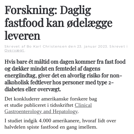
Forskning: Daglig
fastfood kan ødelægge
leveren
Skrevet af Bo Karl Christensen den
23. januar 2023
. Skrevet i
Overvægt
.
Hvis bare ét måltid om dagen kommer fra fast food
og dækker mindst en femtedel af dagens
energiindtag, giver det en alvorlig risiko for non-
alkoholisk fedtlever hos personer med type 2-
diabetes eller overvægt.
Det konkluderer amerikanske forskere bag
et studie publiceret i tidsskriftet
Clinical
Gastroenterology and Hepatology
.
I studiet indgik 4.000 amerikanere, hvoraf lidt over
halvdelen spiste fastfood en gang imellem.