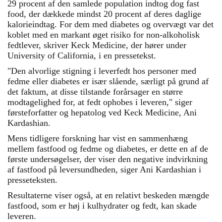
29 procent af den samlede population indtog dog fast
food, der dækkede mindst 20 procent af deres daglige
kalorieindtag. For dem med diabetes og overvægt var det
koblet med en markant øget risiko for non-alkoholisk
fedtlever, skriver Keck Medicine, der hører under
University of California, i en pressetekst.
"Den alvorlige stigning i leverfedt hos personer med
fedme eller diabetes er især slående, særligt på grund af
det faktum, at disse tilstande forårsager en større
modtagelighed for, at fedt ophobes i leveren," siger
førsteforfatter og hepatolog ved Keck Medicine, Ani
Kardashian.
Mens tidligere forskning har vist en sammenhæng
mellem fastfood og fedme og diabetes, er dette en af ​​de
første undersøgelser, der viser den negative indvirkning
af fastfood på leversundheden, siger Ani Kardashian i
presseteksten.
Resultaterne viser også, at en relativt beskeden mængde
fastfood, som er høj i kulhydrater og fedt, kan skade
leveren.