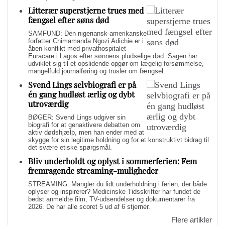
Litterær superstjerne trues med
fængsel efter søns død
SAMFUND: Den nigeriansk-amerikanske
forfatter Chimamanda Ngozi Adichie er i
åben konflikt med privathospitalet
Euracare i Lagos efter sønnens pludselige død. Sagen har
udviklet sig til et opslidende opgør om lægelig forsømmelse,
mangelfuld journalføring og trusler om fængsel.
Svend Lings selvbiografi er på
én gang hudløst ærlig og dybt
utroværdig
BØGER: Svend Lings udgiver sin
biografi for at genaktivere debatten om
aktiv dødshjælp, men han ender med at
skygge for sin legitime holdning og for et konstruktivt bidrag til
det svære etiske spørgsmål.
Bliv underholdt og oplyst i sommerferien: Fem
fremragende streaming-muligheder
STREAMING: Mangler du lidt underholdning i ferien, der både
oplyser og inspirerer? Medicinske Tidsskrifter har fundet de
bedst anmeldte film, TV-udsendelser og dokumentarer fra
2026. De har alle scoret 5 ud af 6 stjerner.
Flere artikler