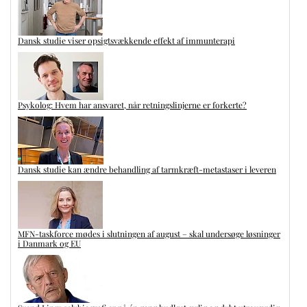
Dansk studie viser opsigtsvækkende effekt af immunterapi
Psykolog: Hvem har ansvaret, når retningslinjerne er forkerte?
Dansk studie kan ændre behandling af tarmkræft-metastaser i leveren
MFN-taskforce mødes i slutningen af august – skal undersøge løsninger
i Danmark og EU