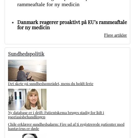
Danmark reagerer proaktivt på EU’s rammeaftale
for ny medicin
Flere artikler
Sundhedspolitik
Det skete på sundhedsområdet, mens du holdt ferie
Ny database er i drift: Patientskema bruges stadig for lidt i
psoriasisbehandlingen
Chile erklærer sundhedsalarm: Fire ud af ti registrerede patienter med
hantavirus er døde