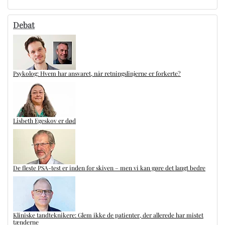
Debat
Psykolog: Hvem har ansvaret, når retningslinjerne er forkerte?
Lisbeth Egeskov er død
De fleste PSA-test er inden for skiven – men vi kan gøre det langt bedre
Kliniske tandteknikere: Glem ikke de patienter, der allerede har mistet
tænderne