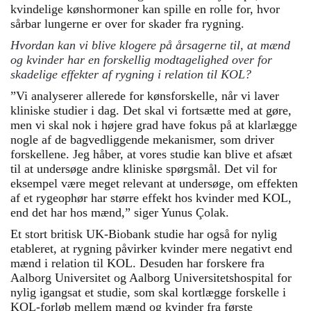
kvindelige kønshormoner kan spille en rolle for, hvor
sårbar lungerne er over for skader fra rygning.
Hvordan kan vi blive klogere på årsagerne til, at mænd
og kvinder har en forskellig modtagelighed over for
skadelige effekter af rygning i relation til KOL?
”Vi analyserer allerede for kønsforskelle, når vi laver
kliniske studier i dag. Det skal vi fortsætte med at gøre,
men vi skal nok i højere grad have fokus på at klarlægge
nogle af de bagvedliggende mekanismer, som driver
forskellene. Jeg håber, at vores studie kan blive et afsæt
til at undersøge andre kliniske spørgsmål. Det vil for
eksempel være meget relevant at undersøge, om effekten
af et rygeophør har større effekt hos kvinder med KOL,
end det har hos mænd,” siger Yunus Çolak.
Et stort britisk UK-Biobank studie har også for nylig
etableret, at rygning påvirker kvinder mere negativt end
mænd i relation til KOL. Desuden har forskere fra
Aalborg Universitet og Aalborg Universitetshospital for
nylig igangsat et studie, som skal kortlægge forskelle i
KOL-forløb mellem mænd og kvinder fra første