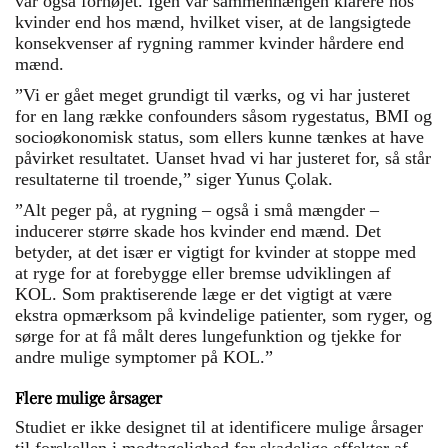
var også forhøjet. Igen var sammenhængen klarere hos
kvinder end hos mænd, hvilket viser, at de langsigtede
konsekvenser af rygning rammer kvinder hårdere end
mænd.
”Vi er gået meget grundigt til værks, og vi har justeret
for en lang række confounders såsom rygestatus, BMI og
socioøkonomisk status, som ellers kunne tænkes at have
påvirket resultatet. Uanset hvad vi har justeret for, så står
resultaterne til troende,” siger Yunus Çolak.
”Alt peger på, at rygning – også i små mængder –
inducerer større skade hos kvinder end mænd. Det
betyder, at det især er vigtigt for kvinder at stoppe med
at ryge for at forebygge eller bremse udviklingen af
KOL. Som praktiserende læge er det vigtigt at være
ekstra opmærksom på kvindelige patienter, som ryger, og
sørge for at få målt deres lungefunktion og tjekke for
andre mulige symptomer på KOL.”
Flere mulige årsager
Studiet er ikke designet til at identificere mulige årsager
til forskellen i modtagelighed for skadelige effekter af