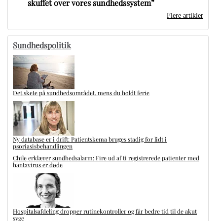
skuffet over vores sundhedssystem”
Flere artikler
Sundhedspolitik
Det skete på sundhedsområdet, mens du holdt ferie
Ny database er i drift: Patientskema bruges stadig for lidt i
psoriasisbehandlingen
Chile erklærer sundhedsalarm: Fire ud af ti registrerede patienter med
hantavirus er døde
Hospitalsafdeling dropper rutinekontroller og får bedre tid til de akut
syge