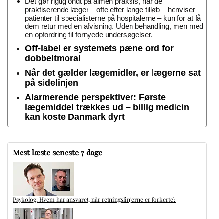
Det gør rigtig ondt på almen praksis, når de
praktiserende læger – ofte efter lange tilløb – henviser
patienter til specialisterne på hospitalerne – kun for at få
dem retur med en afvisning. Uden behandling, men med
en opfordring til fornyede undersøgelser.
Off-label er systemets pæne ord for
dobbeltmoral
Når det gælder lægemidler, er lægerne sat
på sidelinjen
Alarmerende perspektiver: Første
lægemiddel trækkes ud – billig medicin
kan koste Danmark dyrt
Mest læste seneste 7 dage
Psykolog: Hvem har ansvaret, når retningslinjerne er forkerte?