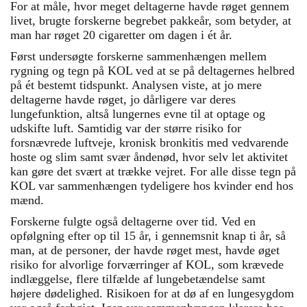
For at måle, hvor meget deltagerne havde røget gennem
livet, brugte forskerne begrebet pakkeår, som betyder, at
man har røget 20 cigaretter om dagen i ét år.
Først undersøgte forskerne sammenhængen mellem
rygning og tegn på KOL ved at se på deltagernes helbred
på ét bestemt tidspunkt. Analysen viste, at jo mere
deltagerne havde røget, jo dårligere var deres
lungefunktion, altså lungernes evne til at optage og
udskifte luft. Samtidig var der større risiko for
forsnævrede luftveje, kronisk bronkitis med vedvarende
hoste og slim samt svær åndenød, hvor selv let aktivitet
kan gøre det svært at trække vejret. For alle disse tegn på
KOL var sammenhængen tydeligere hos kvinder end hos
mænd.
Forskerne fulgte også deltagerne over tid. Ved en
opfølgning efter op til 15 år, i gennemsnit knap ti år, så
man, at de personer, der havde røget mest, havde øget
risiko for alvorlige forværringer af KOL, som krævede
indlæggelse, flere tilfælde af lungebetændelse samt
højere dødelighed. Risikoen for at dø af en lungesygdom