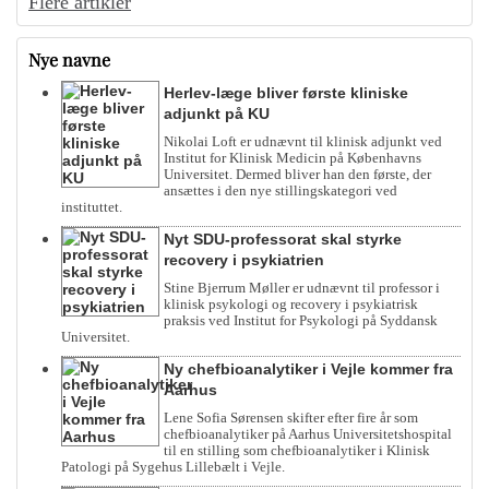
Flere artikler
Nye navne
Herlev-læge bliver første kliniske
adjunkt på KU
Nikolai Loft er udnævnt til klinisk adjunkt ved
Institut for Klinisk Medicin på Københavns
Universitet. Dermed bliver han den første, der
ansættes i den nye stillingskategori ved
instituttet.
Nyt SDU-professorat skal styrke
recovery i psykiatrien
Stine Bjerrum Møller er udnævnt til professor i
klinisk psykologi og recovery i psykiatrisk
praksis ved Institut for Psykologi på Syddansk
Universitet.
Ny chefbioanalytiker i Vejle kommer fra
Aarhus
Lene Sofia Sørensen skifter efter fire år som
chefbioanalytiker på Aarhus Universitetshospital
til en stilling som chefbioanalytiker i Klinisk
Patologi på Sygehus Lillebælt i Vejle.