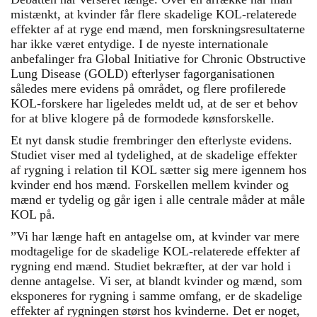
mistænkt, at kvinder får flere skadelige KOL-relaterede
effekter af at ryge end mænd, men forskningsresultaterne
har ikke været entydige. I de nyeste internationale
anbefalinger fra Global Initiative for Chronic Obstructive
Lung Disease (GOLD) efterlyser fagorganisationen
således mere evidens på området, og flere profilerede
KOL-forskere har ligeledes meldt ud, at de ser et behov
for at blive klogere på de formodede kønsforskelle.
Et nyt dansk studie frembringer den efter­lyste evidens.
Studiet viser med al tydelighed, at de skadelige effekter
af rygning i relation til KOL sætter sig mere igennem hos
kvinder end hos mænd. Forskellen mellem kvinder og
mænd er tydelig og går igen i alle centrale måder at måle
KOL på.
”Vi har længe haft en antagelse om, at kvinder var mere
modtagelige for de skadelige KOL-relaterede effekter af
rygning end mænd. Studiet bekræfter, at der var hold i
denne antagelse. Vi ser, at blandt kvinder og mænd, som
eksponeres for rygning i samme omfang, er de skadelige
effekter af rygningen størst hos kvinderne. Det er noget,