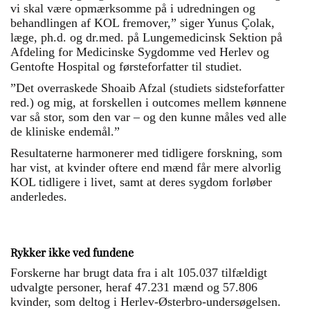
vi skal være opmærksomme på i udredningen og
behandlingen af KOL fremover,” siger Yunus Çolak,
læge, ph.d. og dr.med. på Lunge­medicinsk Sektion på
Afdeling for Medicinske Sygdomme ved Herlev og
Gentofte Hospital og førsteforfatter til studiet.
”Det overraskede Shoaib Afzal (studiets sidsteforfatter
red.) og mig, at forskellen i outcomes mellem kønnene
var så stor, som den var – og den kunne måles ved alle
de kliniske endemål.”
Resultaterne harmonerer med tidligere forskning, som
har vist, at kvinder oftere end mænd får mere alvorlig
KOL tidligere i livet, samt at deres sygdom forløber
anderledes.
Rykker ikke ved fundene
Forskerne har brugt data fra i alt 105.037 tilfældigt
udvalgte personer, heraf 47.231 mænd og 57.806
kvinder, som deltog i Herlev-Østerbro-undersøgelsen.