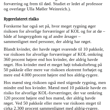
forværring og frem til død. Studiet er ledet af professor
og overlæge Ulla Møller Weinreich.).
Rygerelateret risiko
Forskerne har også set på, hvor meget rygning øger
risikoen for alvorlige forværringer af KOL og for at dø –
både af lungesygdom og af andre årsager –
sammenlignet med personer, der aldrig har røget.
Blandt kvinder, der havde røget svarende til 10 pakkeår,
var risikoen for alvorlige forværringer af KOL omkring
360 procent højere end hos kvinder, der aldrig havde
røget. Hos kvinder med et meget højt tobaksforbrug på
50 pakkeår eller mere var risikoen ekstremt forhøjet og
mere end 4.000 procent højere end hos aldrig-rygere.
Hos mænd steg risikoen også med stigende rygning, men
mindre end hos kvinder. Mænd med 10 pakkeår havde en
risiko for alvorlige KOL-forværringer, der var omkring
120 procent højere end hos mænd, der aldrig havde
røget. Ved 50 pakkeår eller mere var risikoen steget til
cirka 2.300 procent sammenlignet med aldrig-rygere.