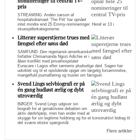
nomineringer til central TV-
pris
STREAMING: Anden sæson af
hospitalsdramaet ‘The Pitt’ har opnået
intet mindre end 25 Emmy-nomineringer. Heraf er 13 i
skuespillerkategorierne.
Litterær superstjerne trues med
fængsel efter søns død
SAMFUND: Den nigeriansk-amerikanske
forfatter Chimamanda Ngozi Adichie er i
åben konflikt med privathospitalet
Euracare i Lagos efter sønnens pludselige død. Sagen har
udviklet sig til et opslidende opgør om lægelig forsømmelse,
mangelfuld journalføring og trusler om fængsel.
Svend Lings selvbiografi er på
én gang hudløst ærlig og dybt
utroværdig
BØGER: Svend Lings udgiver sin
biografi for at genaktivere debatten om
aktiv dødshjælp, men han ender med at
skygge for sin legitime holdning og for et konstruktivt bidrag til
det svære etiske spørgsmål.
Flere artikler