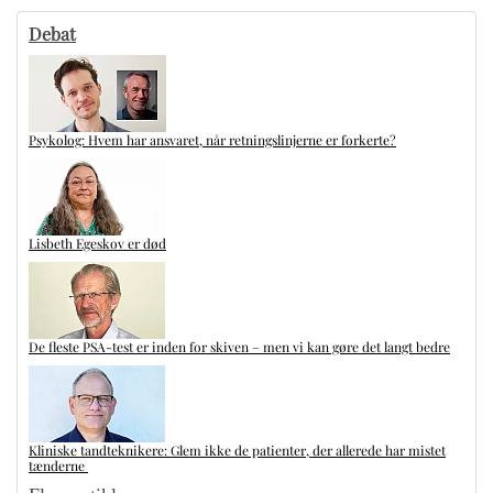
Debat
Psykolog: Hvem har ansvaret, når retningslinjerne er forkerte?
Lisbeth Egeskov er død
De fleste PSA-test er inden for skiven – men vi kan gøre det langt bedre
Kliniske tandteknikere: Glem ikke de patienter, der allerede har mistet
tænderne