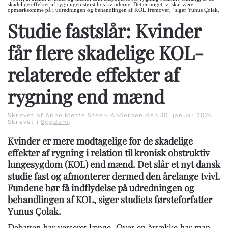
skadelige effekter af rygningen størst hos kvinderne. Det er noget, vi skal være
opmærksomme på i udredningen og behandlingen af KOL fremover,” siger Yunus Çolak.
Studie fastslår: Kvinder
får flere skadelige KOL-
relaterede effekter af
rygning end mænd
Skrevet af Anne Mette Steen-Andersen den
30. januar 2026
.
Skrevet i
Sygdom
.
Kvinder er mere modtagelige for de skadelige
effekter af rygning i relation til kronisk obstruktiv
lungesygdom (KOL) end mænd. Det slår et nyt dansk
studie fast og afmonterer dermed den årelange tvivl.
Fundene bør få indflydelse på udredningen og
behandlingen af KOL, siger studiets førsteforfatter
Yunus Çolak.
Debatten har verseret længe. Over en årrække har man