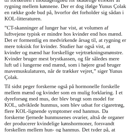
rygning mellem kønnene. Der er dog ifølge Yunus Çolak
en række gode bud på, hvorfor det forholder sig sådan i
KOL-litteraturen.
”CT-skanninger af lunger har vist, at volumen af
luftvejene typisk er mindre hos kvinder end hos mænd.
Det er formentlig en medvirkende årsag til, at rygning er
mere toksisk for kvinder. Studier har også vist, at
kvinder og mænd har forskellige vejrtrækningsmønstre.
Kvinder bruger mest brystkassen, og får således mere
luft ud i lungerne end mænd, som i højere grad bruger
mavemuskulaturen, når de trækker vejret,” siger Yunus
Çolak.
Til sidst peger forskerne også på hormonelle forskelle
mellem mænd og kvinder som en mulig forklaring. I et
dyreforsøg med mus, der blev brugt som model for
KOL, udviklede hunmus, som blev udsat for cigaretrøg,
flere KOL-lignende symptomer end hanmus. Da
forskerne fjernede hunmusenes ovarier, altså de organer
der producerer kvindelige kønshormoner, forsvandt
forskellen mellem hun- og hanmus. Det tyder på, at