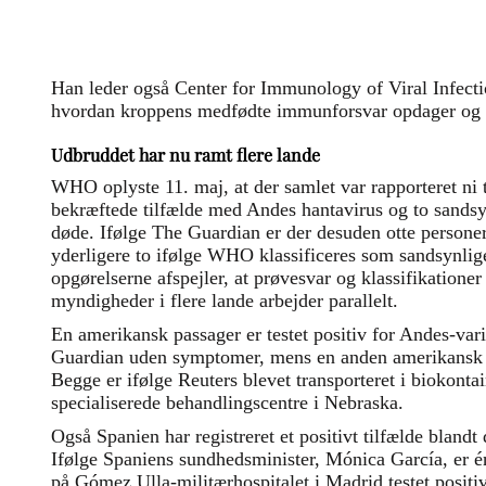
Han leder også Center for Immunology of Viral Infectio
hvordan kroppens medfødte immunforsvar opdager og 
Udbruddet har nu ramt flere lande
WHO oplyste 11. maj, at der samlet var rapporteret ni t
bekræftede tilfælde med Andes hantavirus og to sandsyn
døde. Ifølge The Guardian er der desuden otte personer
yderligere to ifølge WHO klassificeres som sandsynlige
opgørelserne afspejler, at prøvesvar og klassifikatione
myndigheder i flere lande arbejder parallelt.
En amerikansk passager er testet positiv for Andes-var
Guardian uden symptomer, mens en anden amerikansk 
Begge er ifølge Reuters blevet transporteret i biokonta
specialiserede behandlingscentre i Nebraska.
Også Spanien har registreret et positivt tilfælde blandt
Ifølge Spaniens sundhedsminister, Mónica García, er é
på Gómez Ulla-militærhospitalet i Madrid testet positiv