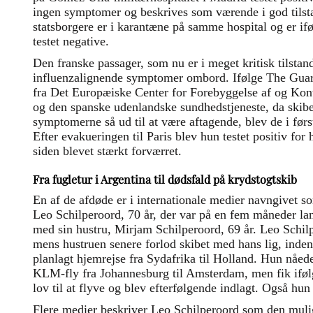
ingen symptomer og beskrives som værende i god tilst
statsborgere er i karantæne på samme hospital og er i
testet negative.
Den franske passager, som nu er i meget kritisk tilstan
influenzalignende symptomer ombord. Ifølge The Guard
fra Det Europæiske Center for Forebyggelse af og 
og den spanske udenlandske sundhedstjeneste, da skibe
symptomerne så ud til at være aftagende, blev de i fø
Efter evakueringen til Paris blev hun testet positiv for 
siden blevet stærkt forværret.
Fra fugletur i Argentina til dødsfald på krydstogtskib
En af de afdøde er i internationale medier navngivet s
Leo Schilperoord, 70 år, der var på en fem måneder l
med sin hustru, Mirjam Schilperoord, 69 år. Leo Schilp
mens hustruen senere forlod skibet med hans lig, inden
planlagt hjemrejse fra Sydafrika til Holland. Hun nåed
KLM-fly fra Johannesburg til Amsterdam, men fik ifølg
lov til at flyve og blev efterfølgende indlagt. Også hun
Flere medier beskriver Leo Schilperoord som den mulig