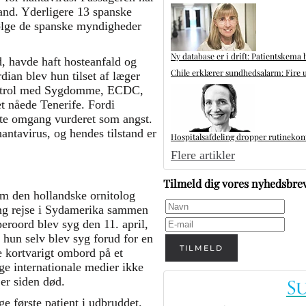
and. Yderligere 13 spanske
følge de spanske myndigheder
Ny database er i drift: Patientskema 
d, havde haft hosteanfald og
Chile erklærer sundhedsalarm: Fire u
ian blev hun tilset af læger
Kontrol med Sygdomme, ECDC,
t nåede Tenerife. Fordi
rste omgang vurderet som angst.
hantavirus, og hendes tilstand er
Hospitalsafdeling dropper rutinekontr
Flere artikler
Tilmeld dig vores nyhedsbre
om den hollandske ornitolog
ang rejse i Sydamerika sammen
eroord blev syg den 11. april,
 hun selv blev syg forud for en
TILMELD
e kortvarigt ombord på et
e internationale medier ikke
 er siden død.
e første patient i udbruddet.