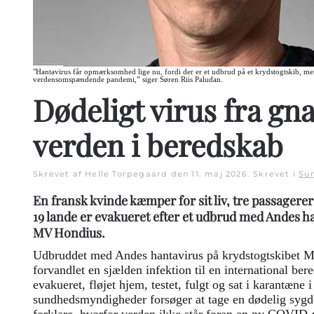
"Hantavirus får opmærksomhed lige nu, fordi der er et udbrud på et krydstogtskib, men 
verdensomspændende pandemi,” siger Søren Riis Paludan.
Dødeligt virus fra gn
verden i beredskab
Skrevet af Helle Torpegaard den
11. maj 2026
. Skrevet i
Su
En fransk kvinde kæmper for sit liv, tre passagerer
19 lande er evakueret efter et udbrud med Andes h
MV Hondius.
Udbruddet med Andes hantavirus på krydstogtskibet M
forvandlet en sjælden infektion til en international ber
evakueret, fløjet hjem, testet, fulgt og sat i karantæne 
sundhedsmyndigheder forsøger at tage en dødelig sygd