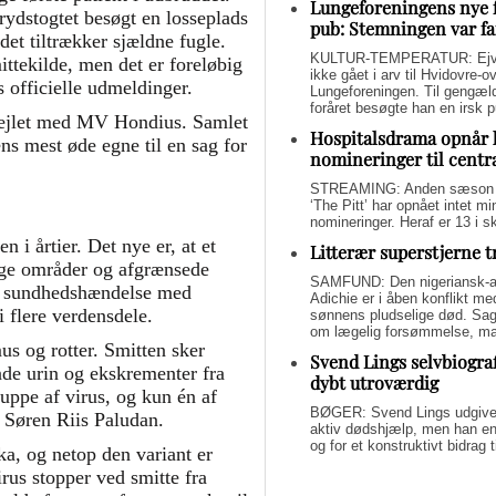
Lungeforeningens nye 
rydstogtet besøgt en losseplads
pub: Stemningen var fa
det tiltrækker sjældne fugle.
KULTUR-TEMPERATUR: Ejvin
tekilde, men det er foreløbig
ikke gået i arv til Hvidovre-o
 officielle udmeldinger.
Lungeforeningen. Til gengæl
foråret besøgte han en irsk 
 sejlet med MV Hondius. Samlet
Hospitalsdrama opnår 
ns mest øde egne til en sag for
nomineringer til centr
STREAMING: Anden sæson a
‘The Pitt’ har opnået intet 
nomineringer. Heraf er 13 i s
 i årtier. Det nye er, at et
Litterær superstjerne 
ige områder og afgrænsede
SAMFUND: Den nigeriansk-a
al sundhedshændelse med
Adichie er i åben konflikt me
 flere verdensdele.
sønnens pludselige død. Sage
om lægelig forsømmelse, mang
s og rotter. Smitten sker
Svend Lings selvbiograf
nde urin og ekskrementer fra
dybt utroværdig
uppe af virus, og kun én af
BØGER: Svend Lings udgiver 
 Søren Riis Paludan.
aktiv dødshjælp, men han end
og for et konstruktivt bidrag
a, og netop den variant er
rus stopper ved smitte fra