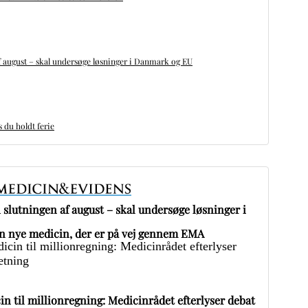
 august – skal undersøge løsninger i Danmark og EU
du holdt ferie
slutningen af august – skal undersøge løsninger i
 nye medicin, der er på vej gennem EMA
in til millionregning: Medicinrådet efterlyser debat