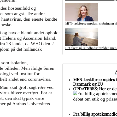
-pandemi.
endes hosteanfald og
et som angst. Tre andre
s hantavirus, den eneste kendte
MFN-taskforce mødes i slutningen af
nneske.
26 og havde blandt andet opholdt
nt Helena og Ascension Island.
fra 23 lande, da WHO den 2.
Det skete på sundhedsområdet, mens 
ygdom på det hollandsk
som isolation,
e billeder. Men ifølge Søren
logi ved Institut for
helt andet end coronavirus.
MFN-taskforce mødes i 
Danmark og EU
Man skal groft sagt røre ved
OPDATERES: Her er den
virus bliver overført. For at
vt, den skal typisk være
iner på Aarhus Universitets
Fra billig apoteksmedic