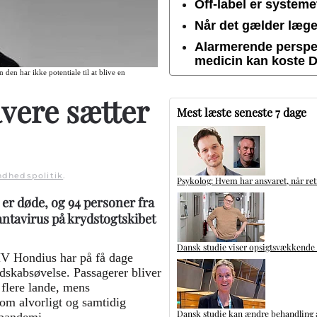
Off-label er system
Når det gælder lægem
Alarmerende perspek
medicin kan koste 
den har ikke potentiale til at blive en
avere sætter
Mest læste seneste 7 dage
ndhedspolitik
.
Psykolog: Hvem har ansvaret, når ret
 er døde, og 94 personer fra
antavirus på krydstogtskibet
Dansk studie viser opsigtsvækkende
V Hondius har på få dage
edskabsøvelse. Passagerer bliver
i flere lande, mens
om alvorligt og samtidig
Dansk studie kan ændre behandling a