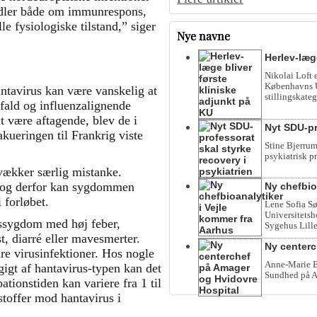
andler både om immunrespons,
le fysiologiske tilstand,” siger
Nye navne
Herlev-læg
Nikolai Loft 
Københavns Un
ntavirus kan være vanskelig at
stillingskateg
fald og influenzalignende
 være aftagende, blev de i
Nyt SDU-pr
akueringen til Frankrig viste
Stine Bjerrum
psykiatrisk p
vækker særlig mistanke.
, og derfor kan sygdommen
Ny chefbio
 forløbet.
Lene Sofia Sø
Universitetsho
ussygdom med høj feber,
Sygehus Lille
, diarré eller mavesmerter.
Ny centerc
e virusinfektioner. Hos nogle
Anne-Marie Be
gigt af hantavirus-typen kan det
Sundhed på A
ationstiden kan variere fra 1 til
toffer mod hantavirus i