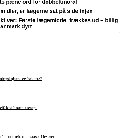
ets pæne ord for dobbeltmoral
idler, er lægerne sat på sidelinjen
tiver: Første lægemiddel trækkes ud – billig
Danmark dyrt
ningslinjerne er forkerte?
 effekt af immunterapi
f tarmkræft-metastaser i leveren