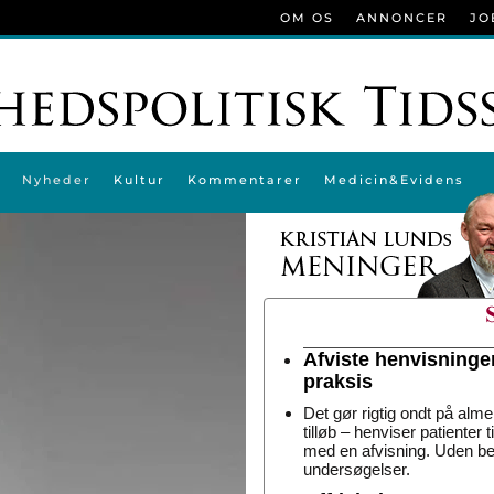
OM OS
ANNONCER
JO
Nyheder
Kultur
Kommentarer
Medicin&Evidens
Afviste henvisninge
praksis
Det gør rigtig ondt på alme
tilløb – henviser patienter 
med en afvisning. Uden be
undersøgelser.