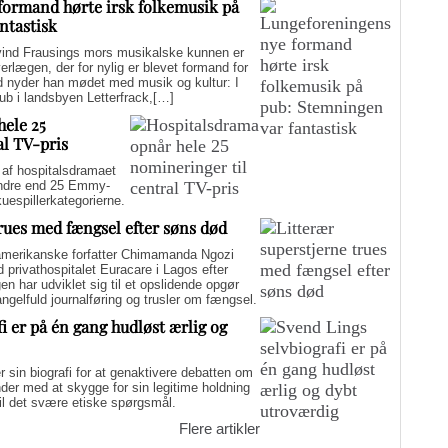
formand hørte irsk folkemusik på
ntastisk
d Frausings mors musikalske kunnen er
verlægen, der for nylig er blevet formand for
d nyder han mødet med musik og kultur: I
pub i landsbyen Letterfrack,[…]
hele 25
al TV-pris
f hospitalsdramaet
mindre end 25 Emmy-
kuespillerkategorierne.
trues med fængsel efter søns død
merikanske forfatter Chimamanda Ngozi
d privathospitalet Euracare i Lagos efter
n har udviklet sig til et opslidende opgør
elfuld journalføring og trusler om fængsel.
i er på én gang hudløst ærlig og
sin biografi for at genaktivere debatten om
er med at skygge for sin legitime holdning
 til det svære etiske spørgsmål.
Flere artikler