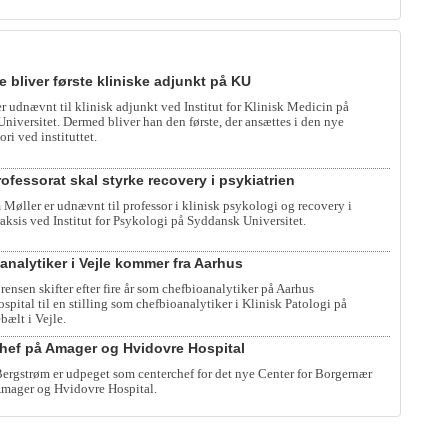
e bliver første kliniske adjunkt på KU
er udnævnt til klinisk adjunkt ved Institut for Klinisk Medicin på
iversitet. Dermed bliver han den første, der ansættes i den nye
ori ved instituttet.
ofessorat skal styrke recovery i psykiatrien
 Møller er udnævnt til professor i klinisk psykologi og recovery i
raksis ved Institut for Psykologi på Syddansk Universitet.
analytiker i Vejle kommer fra Aarhus
rensen skifter efter fire år som chefbioanalytiker på Aarhus
spital til en stilling som chefbioanalytiker i Klinisk Patologi på
bælt i Vejle.
hef på Amager og Hvidovre Hospital
rgstrøm er udpeget som centerchef for det nye Center for Borgernær
mager og Hvidovre Hospital.