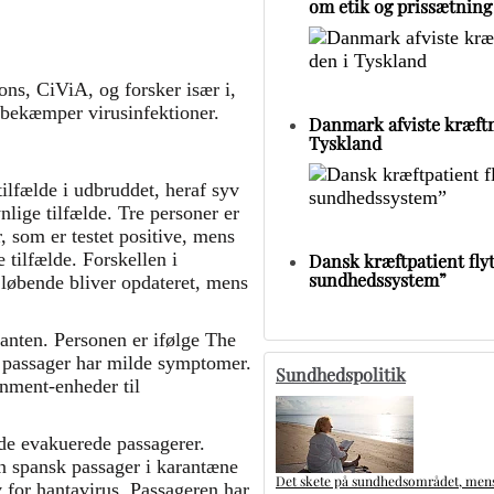
om etik og prissætning
ns, CiViA, og forsker især i,
bekæmper virusinfektioner.
Danmark afviste kræftm
Tyskland
ilfælde i udbruddet, heraf syv
lige tilfælde. Tre personer er
, som er testet positive, mens
 tilfælde. Forskellen i
Dansk kræftpatient flytt
sundhedssystem”
r løbende bliver opdateret, mens
ianten. Personen er ifølge The
passager har milde symptomer.
Sundhedspolitik
inment-enheder til
 de evakuerede passagerer.
n spansk passager i karantæne
Det skete på sundhedsområdet, mens 
 for hantavirus. Passageren har