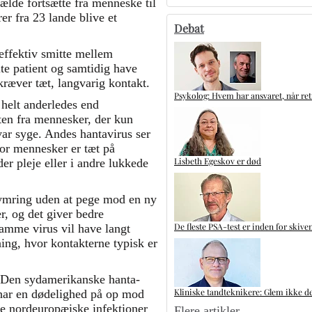
ælde fortsætte fra menneske til
r fra 23 lande blive et
Debat
ffektiv smitte mellem
lte patient og samtidig have
 kræver tæt, langvarig kontakt.
Psykolog: Hvem har ansvaret, når ret
 helt anderledes end
ten fra mennesker, der kun
var syge. Andes hantavirus ser
hvor mennesker er tæt på
Lisbeth Egeskov er død
r pleje eller i andre lukkede
kymring uden at pege mod en ny
r, og det giver bedre
De fleste PSA-test er inden for skive
samme virus vil have langt
ning, hvor kontakterne typisk er
. Den sydamerikanske hanta-
Kliniske tandteknikere: Glem ikke de
har en dødelighed på op mod
 De nordeuropæiske infektioner
Flere artikler