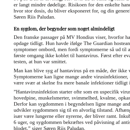
er langt mindre dødelige. Risikoen for den enkelte h
hvor stor dosis, du bliver eksponeret for, og din generel
Søren Riis Paludan.
En sygdom, der begynder som noget almindeligt
Den franske passager på MV Hondius viser, hvorfor ha
opdage tidligt. Hun havde ifølge The Guardian hostean
symptomer ombord, men fordi symptomerne så ud til at
første omgang ikke koblet til hantavirus. Først efter ev
testen, at hun var smittet.
Man kan blive syg af hantavirus på en måde, der ikke 
Symptomerne kan ligne mange andre virusinfektioner
være svær at skelne fra mere banale infektioner tidligt i
”Hantavirusinfektion starter ofte som en uspecifik vir
hovedpine, muskelsmerter, svimmelhed, kvalme, opkast
Derfor kan sygdommen i begyndelsen ligne mange andr
udvikler sygdommen sig til en alvorlig tilstand. Afhæn
især være lungerne eller nyrerne, der bliver ramt. Inkub
6 uger, og sygdommen bekræftes ved påvisning af antis
blodet,” siger Søren Riis Paludan.