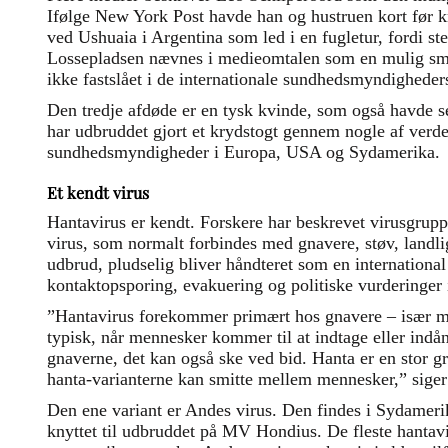
Ifølge New York Post havde han og hustruen kort før k
ved Ushuaia i Argentina som led i en fugletur, fordi ste
Lossepladsen nævnes i medieomtalen som en mulig smit
ikke fastslået i de internationale sundhedsmyndigheders
Den tredje afdøde er en tysk kvinde, som også havde
har udbruddet gjort et krydstogt gennem nogle af verde
sundhedsmyndigheder i Europa, USA og Sydamerika.
Et kendt virus
Hantavirus er kendt. Forskere har beskrevet virusgruppen
virus, som normalt forbindes med gnavere, støv, landl
udbrud, pludselig bliver håndteret som en internation
kontaktopsporing, evakuering og politiske vurderinger i
”Hantavirus forekommer primært hos gnavere – især mu
typisk, når mennesker kommer til at indtage eller indå
gnaverne, det kan også ske ved bid. Hanta er en stor gr
hanta-varianterne kan smitte mellem mennesker,” siger
Den ene variant er Andes virus. Den findes i Sydamerik
knyttet til udbruddet på MV Hondius. De fleste hantavi