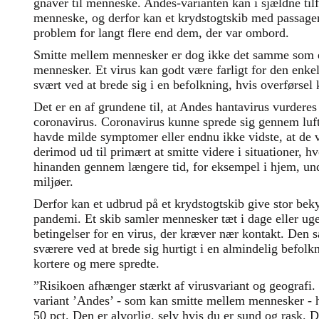
gnaver til menneske. Andes-varianten kan i sjældne tilf
menneske, og derfor kan et krydstogtskib med passagere
problem for langt flere end dem, der var ombord.
Smitte mellem mennesker er dog ikke det samme som e
mennesker. Et virus kan godt være farligt for den enke
svært ved at brede sig i en befolkning, hvis overførsel
Det er en af grundene til, at Andes hantavirus vurderes
coronavirus. Coronavirus kunne sprede sig gennem luf
havde milde symptomer eller endnu ikke vidste, at de 
derimod ud til primært at smitte videre i situationer, 
hinanden gennem længere tid, for eksempel i hjem, unde
miljøer.
Derfor kan et udbrud på et krydstogtskib give stor be
pandemi. Et skib samler mennesker tæt i dage eller uge
betingelser for en virus, der kræver nær kontakt. Den 
sværere ved at brede sig hurtigt i en almindelig befolk
kortere og mere spredte.
”Risikoen afhænger stærkt af virusvariant og geografi
variant ’Andes’ - som kan smitte mellem mennesker - 
50 pct. Den er alvorlig, selv hvis du er sund og rask.