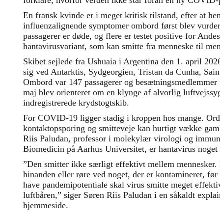
forklare, hvorfor verden ikke står foran en ny COVID
En fransk kvinde er i meget kritisk tilstand, efter at h
influenzalignende symptomer ombord først blev vurder
passagerer er døde, og flere er testet positive for Ande
hantavirusvariant, som kan smitte fra menneske til me
Skibet sejlede fra Ushuaia i Argentina den 1. april 20
sig ved Antarktis, Sydgeorgien, Tristan da Cunha, Sai
Ombord var 147 passagerer og besætningsmedlemmer 
maj blev orienteret om en klynge af alvorlig luftvejss
indregistrerede krydstogtskib.
For COVID-19 ligger stadig i kroppen hos mange. Ord 
kontaktopsporing og smitteveje kan hurtigt vække gaml
Riis Paludan, professor i molekylær virologi og immuno
Biomedicin på Aarhus Universitet, er hantavirus noget 
”Den smitter ikke særligt effektivt mellem mennesker. 
hinanden eller røre ved noget, der er kontamineret, før 
have pandemipotentiale skal virus smitte meget effekti
luftbåren,” siger Søren Riis Paludan i en såkaldt expla
hjemmeside.