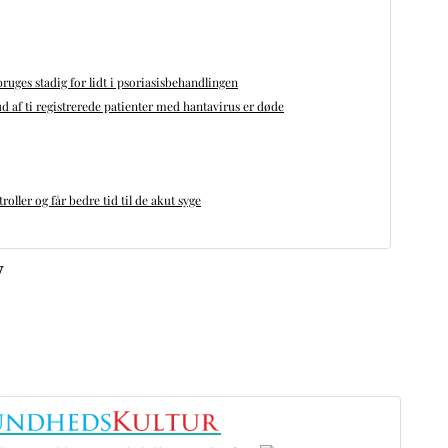
bruges stadig for lidt i psoriasisbehandlingen
d af ti registrerede patienter med hantavirus er døde
oller og får bedre tid til de akut syge
v