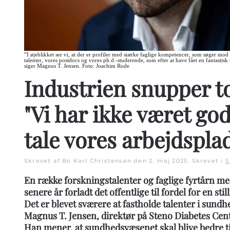
”I øjeblikket ser vi, at der er profiler med stærke faglige kompetencer, som søger mo
talenter, vores postdocs og vores ph.d.-studerende, som efter at have fået en fantastisk 
siger Magnus T. Jensen. Foto: Joachim Rode
Industrien snupper t
"Vi har ikke været god
tale vores arbejdspla
Skrevet af Bo Karl Christensen den
2. maj 2025
. Skrevet i
S
En række forskningstalenter og faglige fyrtårn med
senere år forladt det offentlige til fordel for en sti
Det er blevet sværere at fastholde talenter i sundh
Magnus T. Jensen, direktør på Steno Diabetes Ce
Han mener, at sundhedsvæsenet skal blive bedre til