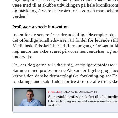
være med til at skubbe udviklingen på hele kronikerom
og måske også være et fyrtårn for, hvordan man behandl
verden.”
Professor savnede innovation
Inden for de senere år er der adskillige eksempler på, a
det offentlige sundhedsvæsen til fordel for ledende stil
Medicinsk Tidsskrift har ad flere omgange forsøgt at få
nej, andre har ikke svaret på vores henvendelser, og an
undervejs.
En, der dog gerne vil udtale sig, er tidligere professor
Sammen med professorerne Alexander Egeberg og Jaco
kerne i den danske dermatologiske forskning og sat Da
forskningslandskab. Inden for tre år er de alle tre rykket
NYHEDER
| FREDAG, 10. JUNI 2022 07:46
Succesfuld professor skifter til job i med
Efter en lang og succesfuld karriere som hospita
skal prof