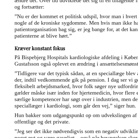
ændre det. Over tid udviklede det sig til en tiltagende f
og fortsætter:
”Nu er der kommet et politisk udspil, hvor man i hvert f
nogle af de kroniske sygdomme. Men hvis man ikke ha
patientorganisation bag sig, er jeg bange for, at det ka
patienterne at blive hørt.”
Kræver konstant fokus
På Bispebjerg Hospitals kardiologiske afdeling i Købe
Gustafsson også oplevet en ændring i ansættelsesmønst
”Tidligere var det typisk sådan, at en speciallæge blev
der, indtil vedkommende gik på pension. I dag ser vi ge
fleksibelt arbejdsmarked, hvor folk søger nye udfordring
gælder måske især inden for hjertemedicin, hvor flere 
særlige kompetencer har søgt over i industrien, men d
speciallæger i kardiologi, som går den vej,” siger hun.
Hun bakker som udgangspunkt op om udvekslingen af
offentlige og det private.
”Jeg ser det ikke nødvendigvis som en negativ udvikli
noget nyt og være gavnligt – også når bevægelsen sker