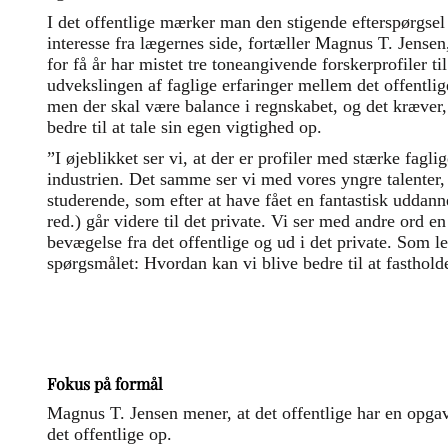
I det offentlige mærker man den stigende efterspørgsel
interesse fra lægernes side, fortæller Magnus T. Jense
for få år har mistet tre toneangivende forskerprofiler t
udvekslingen af faglige erfaringer mellem det offentl
men der skal være balance i regnskabet, og det kræver
bedre til at tale sin egen vigtighed op.
”I øjeblikket ser vi, at der er profiler med stærke fag
industrien. Det samme ser vi med vores yngre talenter,
studerende, som efter at have fået en fantastisk uddann
red.) går videre til det private. Vi ser med andre ord e
bevægelse fra det offentlige og ud i det private. Som led
spørgsmålet: Hvordan kan vi blive bedre til at fasthold
Fokus på formål
Magnus T. Jensen mener, at det offentlige har en opgave
det offentlige op.