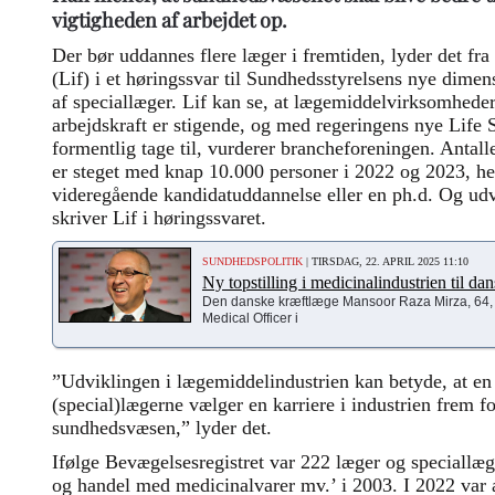
vigtigheden af arbejdet op.
Der bør uddannes flere læger i fremtiden, lyder det f
(Lif) i et høringssvar til Sundhedsstyrelsens nye dime
af speciallæger. Lif kan se, at lægemiddelvirksomheder
arbejdskraft er stigende, og med regeringens nye Life 
formentlig tage til, vurderer brancheforeningen. Antall
er steget med knap 10.000 personer i 2022 og 2023, her
videregående kandidatuddannelse eller en ph.d. Og udvi
skriver Lif i høringssvaret.
SUNDHEDSPOLITIK
| TIRSDAG, 22. APRIL 2025 11:10
Ny topstilling i medicinalindustrien til da
Den danske kræftlæge Mansoor Raza Mirza, 64, ti
Medical Officer i
”Udviklingen i lægemiddelindustrien kan betyde, at en 
(special)lægerne vælger en karriere i industrien frem for
sundhedsvæsen,” lyder det.
Ifølge Bevægelsesregistret var 222 læger og speciallæg
og handel med medicinalvarer mv.’ i 2003. I 2022 var a