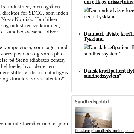
om etik og prissætning
 fra industrien, men også en
n, direktør for SDCC, som inden
il Novo Nordisk. Han hilser
ige og industrien velkommen,
, at sundhedsvæsenet bliver
Danmark afviste kræftm
Tyskland
lige kompetencer, som søger mod
 vores postdocs og vores ph.d.-
else på Steno (diabetes center,
n hel kæde, hvor der er en
Dansk kræftpatient flytt
ere stiller vi derfor naturligvis
sundhedssystem”
e og stimulere vores talenter?”
Sundhedspolitik
 i at tale formålet med et job i
Det skete på sundhedsområdet, mens 