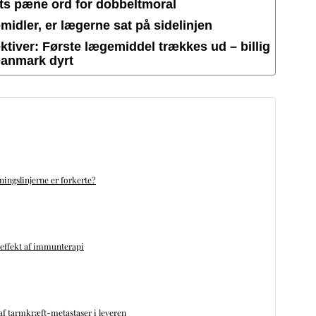
ets pæne ord for dobbeltmoral
idler, er lægerne sat på sidelinjen
tiver: Første lægemiddel trækkes ud – billig
Danmark dyrt
ningslinjerne er forkerte?
 effekt af immunterapi
f tarmkræft-metastaser i leveren