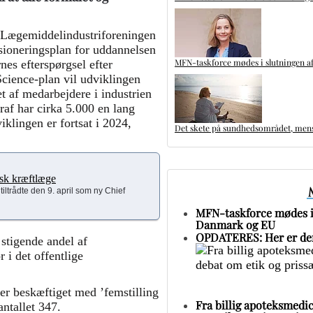
ra Lægemiddelindustriforeningen
nsioneringsplan for uddannelsen
MFN-taskforce mødes i slutningen af
nes efterspørgsel efter
Science-plan vil udviklingen
et af medarbejdere i industrien
af har cirka 5.000 en lang
klingen er fortsat i 2024,
Det skete på sundhedsområdet, mens 
nsk kræftlæge
ltrådte den 9. april som ny Chief
MFN-taskforce mødes i 
Danmark og EU
OPDATERES: Her er den
stigende andel af
 i det offentlige
er beskæftiget med ’femstilling
Fra billig apoteksmedic
ntallet 347.