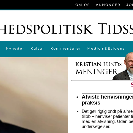
OM OS
ANNONCER
JO
Nyheder
Kultur
Kommentarer
Medicin&Evidens
Afviste henvisninge
praksis
Det gør rigtig ondt på alme
tilløb – henviser patienter 
med en afvisning. Uden be
undersøgelser.