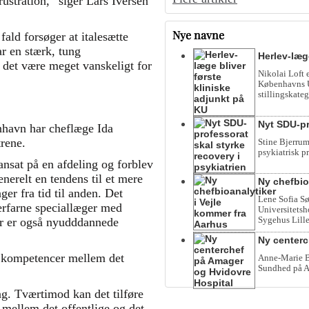
rustration,” siger Lars Iversen
Nye navne
ald forsøger at italesætte
r en stærk, tung
Herlev-læg
n det være meget vanskeligt for
Nikolai Loft 
Københavns Un
stillingskateg
Nyt SDU-pr
nhavn har cheflæge Ida
rene.
Stine Bjerrum
psykiatrisk p
 ansat på en afdeling og forblev
nerelt en tendens til et mere
Ny chefbio
er fra tid til anden. Det
Lene Sofia Sø
erfarne speciallæger med
Universitetsho
Sygehus Lille
er er også nyudddannede
Ny centerc
 kompetencer mellem det
Anne-Marie Be
Sundhed på A
ng. Tværtimod kan det tilføre
 mellem det offentlige og det