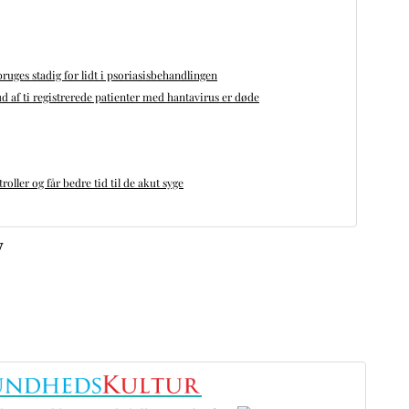
bruges stadig for lidt i psoriasisbehandlingen
d af ti registrerede patienter med hantavirus er døde
oller og får bedre tid til de akut syge
v