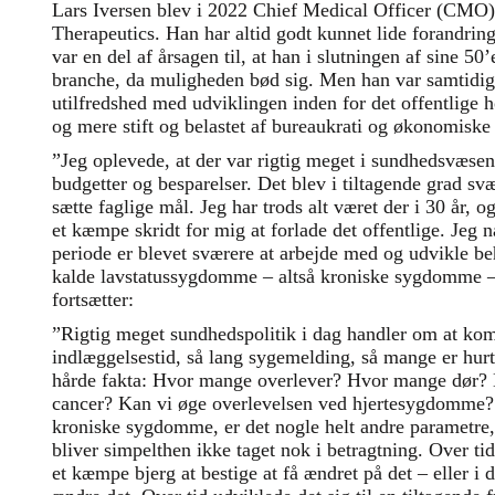
Lars Iversen blev i 2022 Chief Medical Officer (CMO
Therapeutics. Han har altid godt kunnet lide forandring
var en del af årsagen til, at han i slutningen af sine 50
branche, da muligheden bød sig. Men han var samtidig 
utilfredshed med udviklingen inden for det offentlige
og mere stift og belastet af bureaukrati og økonomiske 
”Jeg oplevede, at der var rigtig meget i sundhedsvæsen
budgetter og besparelser. Det blev i tiltagende grad sv
sætte faglige mål. Jeg har trods alt været der i 30 år, o
et kæmpe skridt for mig at forlade det offentlige. Jeg nå
periode er blevet sværere at arbejde med og udvikle b
kalde lavstatussygdomme – altså kroniske sygdomme – i
fortsætter:
”Rigtig meget sundhedspolitik i dag handler om at ko
indlæggelsestid, så lang sygemelding, så mange er hurti
hårde fakta: Hvor mange overlever? Hvor mange dør? 
cancer? Kan vi øge overlevelsen ved hjertesygdomme
kroniske sygdomme, er det nogle helt andre parametre
bliver simpelthen ikke taget nok i betragtning. Over tid
et kæmpe bjerg at bestige at få ændret på det – eller i 