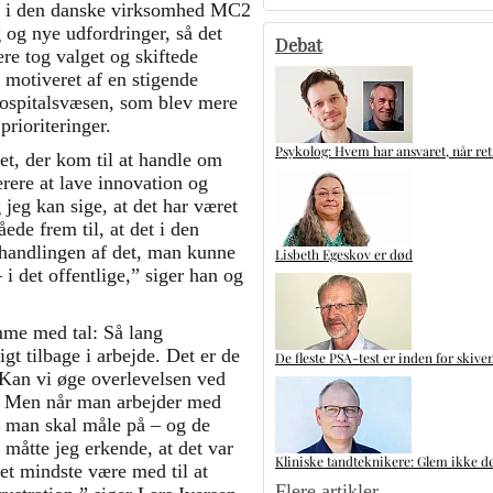
) i den danske virksomhed MC2
 og nye udfordringer, så det
Debat
’ere tog valget og skiftede
motiveret af en stigende
 hospitalsvæsen, som blev mere
prioriteringer.
Psykolog: Hvem har ansvaret, når ret
et, der kom til at handle om
ærere at lave innovation og
g jeg kan sige, at det har været
ede frem til, at det i den
ehandlingen af det, man kunne
Lisbeth Egeskov er død
 det offentlige,” siger han og
mme med tal: Så lang
gt tilbage i arbejde. Det er de
De fleste PSA-test er inden for skive
Kan vi øge overlevelsen ved
? Men når man arbejder med
, man skal måle på – og de
 måtte jeg erkende, at det var
Kliniske tandteknikere: Glem ikke de
det mindste være med til at
Flere artikler