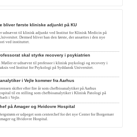
e bliver første kliniske adjunkt på KU
er udnævnt til klinisk adjunkt ved Institut for Klinisk Medicin på
iversitet. Dermed bliver han den første, der ansættes i den nye
ori ved instituttet.
ofessorat skal styrke recovery i psykiatrien
 Møller er udnævnt til professor i klinisk psykologi og recovery i
raksis ved Institut for Psykologi på Syddansk Universitet.
analytiker i Vejle kommer fra Aarhus
rensen skifter efter fire år som chefbioanalytiker på Aarhus
spital til en stilling som chefbioanalytiker i Klinisk Patologi på
bælt i Vejle.
hef på Amager og Hvidovre Hospital
rgstrøm er udpeget som centerchef for det nye Center for Borgernær
mager og Hvidovre Hospital.