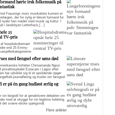
formand hørte irsk folkemusik på
ntastisk
d Frausings mors musikalske kunnen er
verlægen, der for nylig er blevet formand for
d nyder han mødet med musik og kultur: I
pub i landsbyen Letterfrack,[…]
hele 25
al TV-pris
f hospitalsdramaet
mindre end 25 Emmy-
kuespillerkategorierne.
trues med fængsel efter søns død
merikanske forfatter Chimamanda Ngozi
d privathospitalet Euracare i Lagos efter
n har udviklet sig til et opslidende opgør
elfuld journalføring og trusler om fængsel.
i er på én gang hudløst ærlig og
sin biografi for at genaktivere debatten om
er med at skygge for sin legitime holdning
 til det svære etiske spørgsmål.
Flere artikler