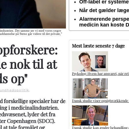
Off-label er system
Når det gælder lægem
Alarmerende perspek
medicin kan koste 
d industrien. Det samme ser vi med vores yngre
uddannelse på Steno går videre til det private,"
opforskere:
Mest læste seneste 7 dage
e nok til at
ds op"
Psykolog: Hvem har ansvaret, når ret
undhedspolitik
.
 forskellige specialer har de
Dansk studie viser opsigtsvækkende
lling i medicinalindustrien.
edsvæsenet, lyder det fra
nter Copenhagen (SDCC).
 at tale formålet og
Dansk studie kan ændre behandling a