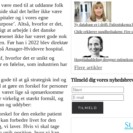
il være med til at uddanne folk
ide skal det heller ikke være
pitaler og i vores egne
purpose’. Altså, hvorfor er det,
Ny database er i drift: Patientskema 
igt at arbejde i det danske
Chile erklærer sundhedsalarm: Fire u
æsenet ikke har været gode nok
en. Før han i 2022 blev direktør
 på Amager-Hvidovre hospital.
f, hvorfor det er unikt og
Hospitalsafdeling dropper rutinekontr
r en følelse, som industrien har
Flere artikler
Tilmeld dig vores nyhedsbre
ode til at gå strategisk ind og
 at gøre en forskel for personer
ke været lige så opmærksomme
 virkelig et stærkt formål, og
han og uddyber:
TILMELD
rskel for den enkelte patient
kan forbedre livet for den
vi laver. Hvis vi skal tage
n unik position, hvor vi kan