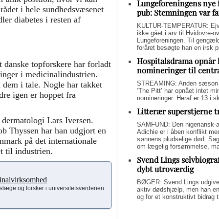
Lungeforeningens nye 
rådet i hele sundhedsvæsenet –
pub: Stemningen var fa
er diabetes i resten af
KULTUR-TEMPERATUR: Ejvin
ikke gået i arv til Hvidovre-o
Lungeforeningen. Til gengæl
foråret besøgte han en irsk 
Hospitalsdrama opnår 
t danske topforskere har forladt
nomineringer til centr
linger i medicinalindustrien.
STREAMING: Anden sæson a
 dem i tale. Nogle har takket
‘The Pitt’ har opnået intet 
dre igen er hoppet fra
nomineringer. Heraf er 13 i s
Litterær superstjerne 
 i dermatologi Lars Iversen.
SAMFUND: Den nigeriansk-a
b Thyssen har han udgjort en
Adichie er i åben konflikt me
sønnens pludselige død. Sage
nmark på det internationale
om lægelig forsømmelse, mang
 til industrien.
Svend Lings selvbiograf
dybt utroværdig
icinalvirksomhed
BØGER: Svend Lings udgiver 
lslæge og forsker i universitetsverdenen
aktiv dødshjælp, men han end
og for et konstruktivt bidrag