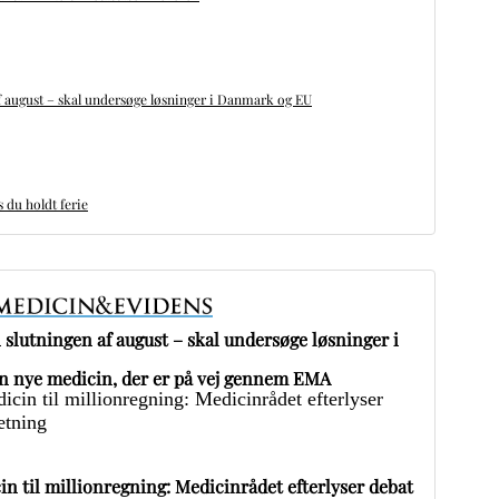
 august – skal undersøge løsninger i Danmark og EU
du holdt ferie
slutningen af august – skal undersøge løsninger i
 nye medicin, der er på vej gennem EMA
in til millionregning: Medicinrådet efterlyser debat