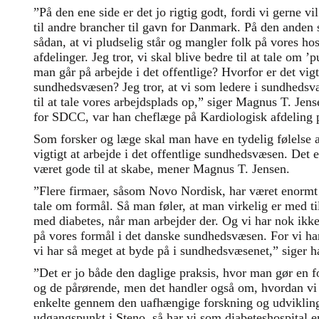
”På den ene side er det jo rigtig godt, fordi vi gerne v
til andre brancher til gavn for Danmark. På den anden s
sådan, at vi pludselig står og mangler folk på vores hos
afdelinger. Jeg tror, vi skal blive bedre til at tale om ’
man går på arbejde i det offentlige? Hvorfor er det vigt
sundhedsvæsen? Jeg tror, at vi som ledere i sundhedsv
til at tale vores arbejdsplads op,” siger Magnus T. Jens
for SDCC, var han cheflæge på Kardiologisk afdeling
Som forsker og læge skal man have en tydelig følelse a
vigtigt at arbejde i det offentlige sundhedsvæsen. Det e
været gode til at skabe, mener Magnus T. Jensen.
”Flere firmaer, såsom Novo Nordisk, har været enormt g
tale om formål. Så man føler, at man virkelig er med til
med diabetes, når man arbejder der. Og vi har nok ik
på vores formål i det danske sundhedsvæsen. For vi har
vi har så meget at byde på i sundhedsvæsenet,” siger 
”Det er jo både den daglige praksis, hvor man gør en fo
og de pårørende, men det handler også om, hvordan vi 
enkelte gennem den uafhængige forskning og udvikling, 
udgangspunkt i Steno, så har vi som diabeteshospital e