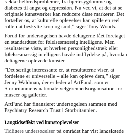
række helbredsproblemer, fra hjertesygdomme og
diabetes til angst og depression. Nu ved vi, at det at se
originale kunstværker kan reducere disse markører. Det
fortæller os, at kulturelle oplevelser kan spille en reel
rolle i at beskytte krop og sind,” siger Tony Woods.
Forud for undersøgelsen havde deltagerne fået foretaget
en standardtest for følelsesmæssig intelligens. Men
resultaterne viste, at hverken personlighedstræk eller
følelsesmæssig intelligens havde indflydelse på, hvordan
deltagerne oplevede kunsten.
”Det særligt interessante er, at resultaterne viser, at
fordelene er universelle – alle kan opleve dem,” siger
Jenny Waldman, der er leder af ArtFund, som er
Storbritanniens nationale velgørenhedsorganisation for
museer og gallerier.
ArtFund har finansieret undersøgelsen sammen med
Psychiatry Research Trust i Storbritannien.
Langtidseffekt ved kunstoplevelser
Tidligere undersøgelser
på området har vist langsigtede