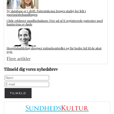
Ny database er i drift: Patientskema bruges stadig for lidt i
psoriasisbehandlingen
Chile erklærer sundhedsalarm: Fire ud af ti registrerede patienter med
hantavirus er døde
Hospitalsafdeling dropper rutinekontroller og får bedre tid til de akut
syge
Flere artikler
Tilmeld dig vores nyhedsbrev
TILMELD