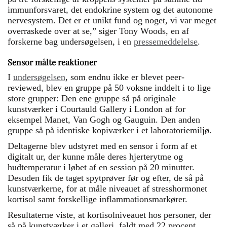
immunforsvaret, det endokrine system og det autonome
nervesystem. Det er et unikt fund og noget, vi var meget
overraskede over at se,” siger Tony Woods, en af
forskerne bag undersøgelsen, i en
pressemeddelelse
.
Sensor målte reaktioner
I
undersøgelsen
, som endnu ikke er blevet peer-
reviewed, blev en gruppe på 50 voksne inddelt i to lige
store grupper: Den ene gruppe så på originale
kunstværker i Courtauld Gallery i London af for
eksempel Manet, Van Gogh og Gauguin. Den anden
gruppe så på identiske kopiværker i et laboratoriemiljø.
Deltagerne blev udstyret med en sensor i form af et
digitalt ur, der kunne måle deres hjerterytme og
hudtemperatur i løbet af en session på 20 minutter.
Desuden fik de taget spytprøver før og efter, de så på
kunstværkerne, for at måle niveauet af stresshormonet
kortisol samt forskellige inflammationsmarkører.
Resultaterne viste, at kortisolniveauet hos personer, der
så på kunstværker i et galleri, faldt med 22 procent,