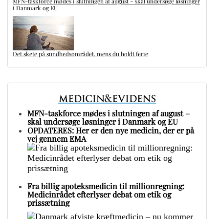
MFN-taskforce mødes i slutningen af august – skal undersøge løsninger
i Danmark og EU
Det skete på sundhedsområdet, mens du holdt ferie
MFN-taskforce mødes i slutningen af august –
skal undersøge løsninger i Danmark og EU
OPDATERES: Her er den nye medicin, der er på
vej gennem EMA
Fra billig apoteksmedicin til millionregning:
Medicinrådet efterlyser debat om etik og
prissætning