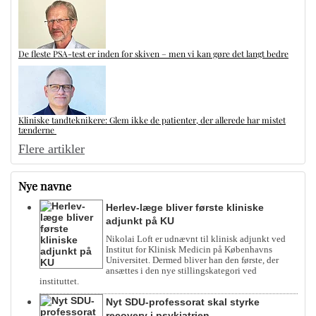
De fleste PSA-test er inden for skiven – men vi kan gøre det langt bedre
Kliniske tandteknikere: Glem ikke de patienter, der allerede har mistet
tænderne
Flere artikler
Nye navne
Herlev-læge bliver første kliniske
adjunkt på KU
Nikolai Loft er udnævnt til klinisk adjunkt ved
Institut for Klinisk Medicin på Københavns
Universitet. Dermed bliver han den første, der
ansættes i den nye stillingskategori ved
instituttet.
Nyt SDU-professorat skal styrke
recovery i psykiatrien