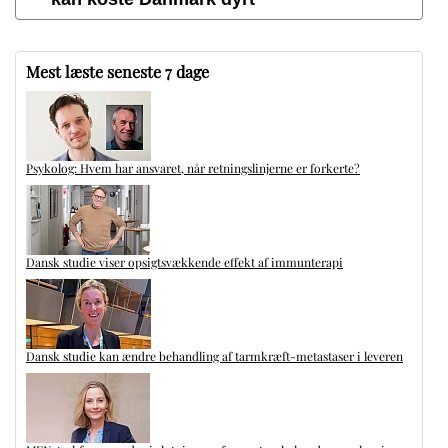
Mest læste seneste 7 dage
Psykolog: Hvem har ansvaret, når retningslinjerne er forkerte?
Dansk studie viser opsigtsvækkende effekt af immunterapi
Dansk studie kan ændre behandling af tarmkræft-metastaser i leveren