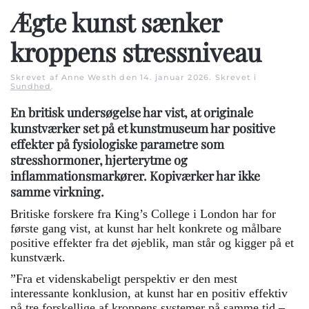
Ægte kunst sænker
kroppens stressniveau
Skrevet af Anne Westh den
14. januar 2026
. Skrevet i
Sundhed
.
En britisk undersøgelse har vist, at originale
kunstværker set på et kunstmuseum har positive
effekter på fysiologiske parametre som
stresshormoner, hjerterytme og
inflammationsmarkører. Kopiværker har ikke
samme virkning.
Britiske forskere fra King’s College i London har for
første gang vist, at kunst har helt konkrete og målbare
positive effekter fra det øjeblik, man står og kigger på et
kunstværk.
”Fra et videnskabeligt perspektiv er den mest
interessante konklusion, at kunst har en positiv effektiv
på tre forskellige af kroppens systemer på samme tid –