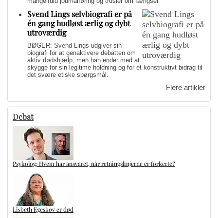
mangelfuld journalføring og trusler om fængsel.
Svend Lings selvbiografi er på
én gang hudløst ærlig og dybt
utroværdig
BØGER: Svend Lings udgiver sin
biografi for at genaktivere debatten om
aktiv dødshjælp, men han ender med at
skygge for sin legitime holdning og for et konstruktivt bidrag til
det svære etiske spørgsmål.
Flere artikler
Debat
Psykolog: Hvem har ansvaret, når retningslinjerne er forkerte?
Lisbeth Egeskov er død