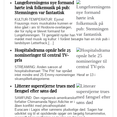
Lungeforeningens nye formand
hørte irsk folkemusik på pub:
Stemningen var fantastisk
KULTUR-TEMPERATUR: Ejvind
Frausings mors musikalske kunnen er
ikke gået i arv til Hvidovre-overlægen,
der for nylig er blevet formand for
Lungeforeningen. Til gengæld nyder han
mødet med musik og kultur: I foråret besøgte han en irsk pub i
landsbyen Letterfrack,[…]
Hospitalsdrama opnår hele 25
nomineringer til central TV-
pris
STREAMING: Anden sæson af
hospitalsdramaet ‘The Pitt’ har opnået
intet mindre end 25 Emmy-nomineringer. Heraf er 13 i
skuespillerkategorierne.
Litterær superstjerne trues med
fængsel efter søns død
SAMFUND: Den nigeriansk-amerikanske
forfatter Chimamanda Ngozi Adichie er i
åben konflikt med privathospitalet
Euracare i Lagos efter sønnens pludselige død. Sagen har
udviklet sig til et opslidende opgør om lægelig forsømmelse,