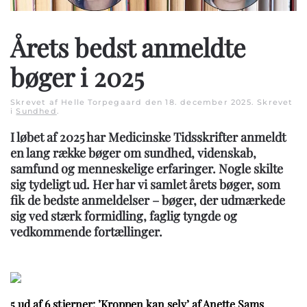
Årets bedst anmeldte
bøger i 2025
Skrevet af Helle Torpegaard den
18. december 2025
. Skrevet
i
Sundhed
.
I løbet af 2025 har Medicinske Tidsskrifter anmeldt
en lang række bøger om sundhed, videnskab,
samfund og menneskelige erfaringer. Nogle skilte
sig tydeligt ud. Her har vi samlet årets bøger, som
fik de bedste anmeldelser – bøger, der udmærkede
sig ved stærk formidling, faglig tyngde og
vedkommende fortællinger.
5 ud af 6 stjerner: ’Kroppen kan selv’ af Anette Sams