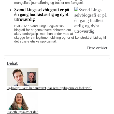
mangelfuld journalføring og trusler om fængsel.
Svend Lings selvbiografi er på
én gang hudløst ærlig og dybt
utroværdig
BØGER: Svend Lings udgiver sin
biografi for at genaktivere debatten om
aktiv dødshjælp, men han ender med at
skygge for sin legitime holdning og for et konstruktivt bidrag til
det svære etiske spørgsmål.
Flere artikler
Debat
Psykolog: Hvem har ansvaret, når retningslinjerne er forkerte?
Lisbeth Egeskov er død