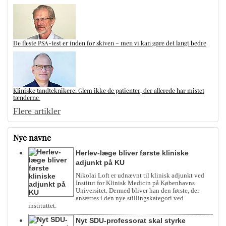
De fleste PSA-test er inden for skiven – men vi kan gøre det langt bedre
Kliniske tandteknikere: Glem ikke de patienter, der allerede har mistet
tænderne
Flere artikler
Nye navne
Herlev-læge bliver første kliniske
adjunkt på KU
Nikolai Loft er udnævnt til klinisk adjunkt ved
Institut for Klinisk Medicin på Københavns
Universitet. Dermed bliver han den første, der
ansættes i den nye stillingskategori ved
instituttet.
Nyt SDU-professorat skal styrke