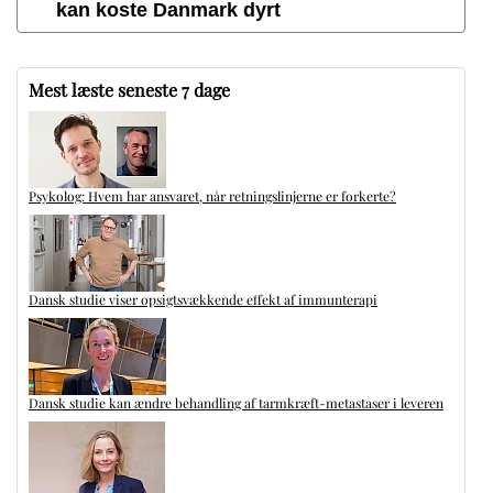
kan koste Danmark dyrt
Mest læste seneste 7 dage
Psykolog: Hvem har ansvaret, når retningslinjerne er forkerte?
Dansk studie viser opsigtsvækkende effekt af immunterapi
Dansk studie kan ændre behandling af tarmkræft-metastaser i leveren