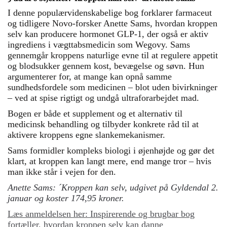
I denne populærvidenskabelige bog forklarer farmaceut
og tidligere Novo-forsker Anette Sams, hvordan kroppen
selv kan producere hormonet GLP-1, der også er aktiv
ingrediens i vægttabsmedicin som Wegovy. Sams
gennemgår kroppens naturlige evne til at regulere appetit
og blodsukker gennem kost, bevægelse og søvn. Hun
argumenterer for, at mange kan opnå samme
sundhedsfordele som medicinen – blot uden bivirkninger
– ved at spise rigtigt og undgå ultraforarbejdet mad.
Bogen er både et supplement og et alternativ til
medicinsk behandling og tilbyder konkrete råd til at
aktivere kroppens egne slankemekanismer.
Sams formidler kompleks biologi i øjenhøjde og gør det
klart, at kroppen kan langt mere, end mange tror – hvis
man ikke står i vejen for den.
Anette Sams: ´Kroppen kan selv, udgivet på Gyldendal 2.
januar og koster 174,95 kroner.
Læs anmeldelsen her: Inspirerende og brugbar bog
fortæller, hvordan kroppen selv kan danne