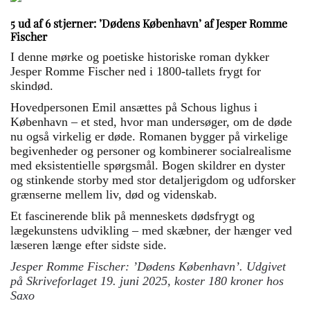
5 ud af 6 stjerner: ’Dødens København’ af Jesper Romme
Fischer
I denne mørke og poetiske historiske roman dykker
Jesper Romme Fischer ned i 1800-tallets frygt for
skindød.
Hovedpersonen Emil ansættes på Schous lighus i
København – et sted, hvor man undersøger, om de døde
nu også virkelig er døde. Romanen bygger på virkelige
begivenheder og personer og kombinerer socialrealisme
med eksistentielle spørgsmål. Bogen skildrer en dyster
og stinkende storby med stor detaljerigdom og udforsker
grænserne mellem liv, død og videnskab.
Et fascinerende blik på menneskets dødsfrygt og
lægekunstens udvikling – med skæbner, der hænger ved
læseren længe efter sidste side.
Jesper Romme Fischer: ’Dødens København’. Udgivet
på Skriveforlaget 19. juni 2025, koster 180 kroner hos
Saxo