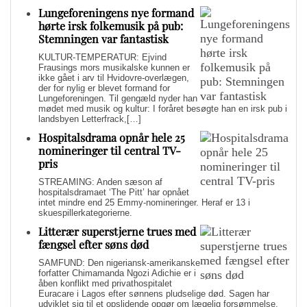
Lungeforeningens nye formand
hørte irsk folkemusik på pub:
Stemningen var fantastisk
KULTUR-TEMPERATUR: Ejvind
Frausings mors musikalske kunnen er
ikke gået i arv til Hvidovre-overlægen,
der for nylig er blevet formand for
Lungeforeningen. Til gengæld nyder han
mødet med musik og kultur: I foråret besøgte han en irsk pub i
landsbyen Letterfrack,[…]
Hospitalsdrama opnår hele 25
nomineringer til central TV-
pris
STREAMING: Anden sæson af
hospitalsdramaet ‘The Pitt’ har opnået
intet mindre end 25 Emmy-nomineringer. Heraf er 13 i
skuespillerkategorierne.
Litterær superstjerne trues med
fængsel efter søns død
SAMFUND: Den nigeriansk-amerikanske
forfatter Chimamanda Ngozi Adichie er i
åben konflikt med privathospitalet
Euracare i Lagos efter sønnens pludselige død. Sagen har
udviklet sig til et opslidende opgør om lægelig forsømmelse,