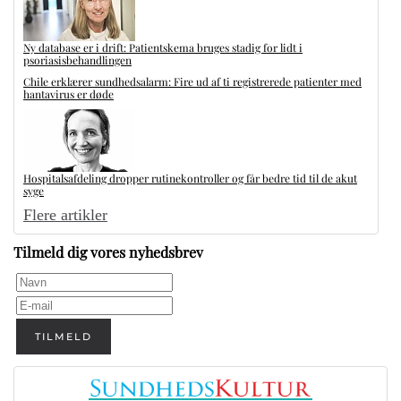
Ny database er i drift: Patientskema bruges stadig for lidt i
psoriasisbehandlingen
Chile erklærer sundhedsalarm: Fire ud af ti registrerede patienter med
hantavirus er døde
Hospitalsafdeling dropper rutinekontroller og får bedre tid til de akut
syge
Flere artikler
Tilmeld dig vores nyhedsbrev
TILMELD