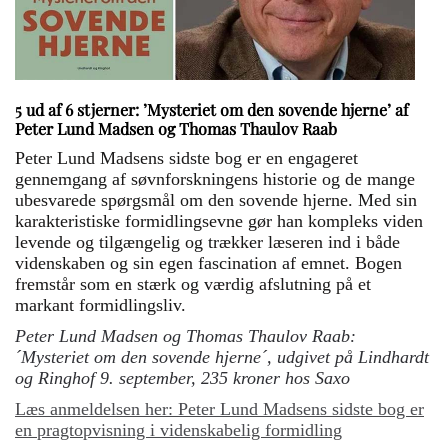
5 ud af 6 stjerner: ’Mysteriet om den sovende hjerne’ af
Peter Lund Madsen og Thomas Thaulov Raab
Peter Lund Madsens sidste bog er en engageret
gennemgang af søvnforskningens historie og de mange
ubesvarede spørgsmål om den sovende hjerne. Med sin
karakteristiske formidlingsevne gør han kompleks viden
levende og tilgængelig og trækker læseren ind i både
videnskaben og sin egen fascination af emnet. Bogen
fremstår som en stærk og værdig afslutning på et
markant formidlingsliv.
Peter Lund Madsen og Thomas Thaulov Raab:
´Mysteriet om den sovende hjerne´, udgivet på Lindhardt
og Ringhof 9. september, 235 kroner hos Saxo
Læs anmeldelsen her: Peter Lund Madsens sidste bog er
en pragtopvisning i videnskabelig formidling