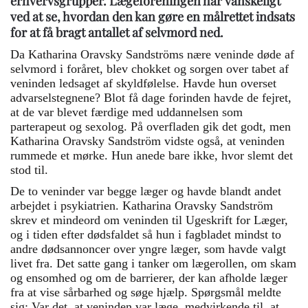
erhvervsgrupper. Lægeforeningen har vanskeligt
ved at se, hvordan den kan gøre en målrettet indsats
for at få bragt antallet af selvmord ned.
Da Katharina Oravsky Sandströms nære veninde døde af
selvmord i foråret, blev chokket og sorgen over tabet af
veninden ledsaget af skyldfølelse. Havde hun overset
advarselstegnene? Blot få dage forinden havde de fejret,
at de var blevet færdige med uddannelsen som
parterapeut og sexolog. På overfladen gik det godt, men
Katharina Oravsky Sandström vidste også, at veninden
rummede et mørke. Hun anede bare ikke, hvor slemt det
stod til.
De to veninder var begge læger og havde blandt andet
arbejdet i psykiatrien. Katharina Oravsky Sandström
skrev et mindeord om veninden til Ugeskrift for Læger,
og i tiden efter dødsfaldet så hun i fagbladet mindst to
andre dødsannoncer over yngre læger, som havde valgt
livet fra. Det satte gang i tanker om lægerollen, om skam
og ensomhed og om de barrierer, der kan afholde læger
fra at vise sårbarhed og søge hjælp. Spørgsmål meldte
sig: Var det, at veninden var læge, medvirkende til, at