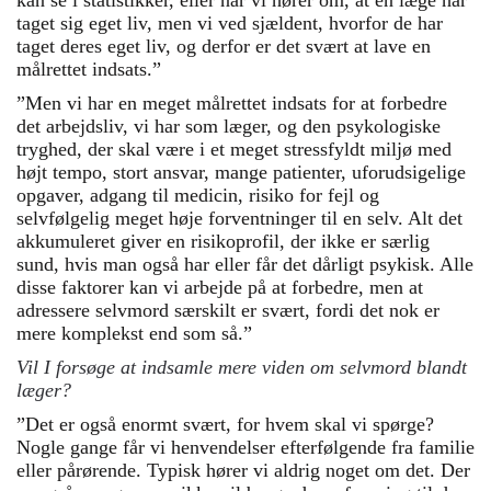
kan se i statistikker, eller når vi hører om, at en læge har
taget sig eget liv, men vi ved sjældent, hvorfor de har
taget deres eget liv, og derfor er det svært at lave en
målrettet indsats.”
”Men vi har en meget målrettet indsats for at forbedre
det arbejdsliv, vi har som læger, og den psykologiske
tryghed, der skal være i et meget stressfyldt miljø med
højt tempo, stort ansvar, mange patienter, uforudsigelige
opgaver, adgang til medicin, risiko for fejl og
selvfølgelig meget høje forventninger til en selv. Alt det
akkumuleret giver en risikoprofil, der ikke er særlig
sund, hvis man også har eller får det dårligt psykisk. Alle
disse faktorer kan vi arbejde på at forbedre, men at
adressere selvmord særskilt er svært, fordi det nok er
mere komplekst end som så.”
Vil I forsøge at indsamle mere viden om
selvmord blandt
læger?
”Det er også enormt svært, for hvem skal vi spørge?
Nogle gange får vi henvendelser efterfølgende fra familie
eller pårørende. Typisk hører vi aldrig noget om det. Der