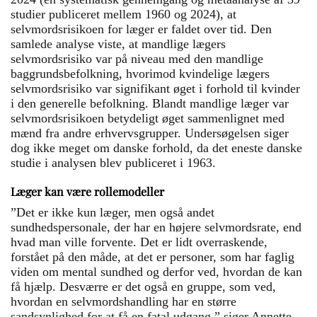
studier publiceret mellem 1960 og 2024), at
selvmordsrisikoen for læger er faldet over tid. Den
samlede analyse viste, at mandlige lægers
selvmordsrisiko var på niveau med den mandlige
baggrundsbefolkning, hvorimod kvindelige lægers
selvmordsrisiko var signifikant øget i forhold til kvinder
i den generelle befolkning. Blandt mandlige læger var
selvmordsrisikoen betydeligt øget sammenlignet med
mænd fra andre erhvervsgrupper. Undersøgelsen siger
dog ikke meget om danske forhold, da det eneste danske
studie i analysen blev publiceret i 1963.
Læger kan være rollemodeller
”Det er ikke kun læger, men også andet
sundhedspersonale, der har en højere selvmordsrate, end
hvad man ville forvente. Det er lidt overraskende,
forstået på den måde, at det er personer, som har faglig
viden om mental sundhed og derfor ved, hvordan de kan
få hjælp. Desværre er det også en gruppe, som ved,
hvordan en selvmordshandling har en større
sandsynlighed for at få en fatal udgang,” siger Annette