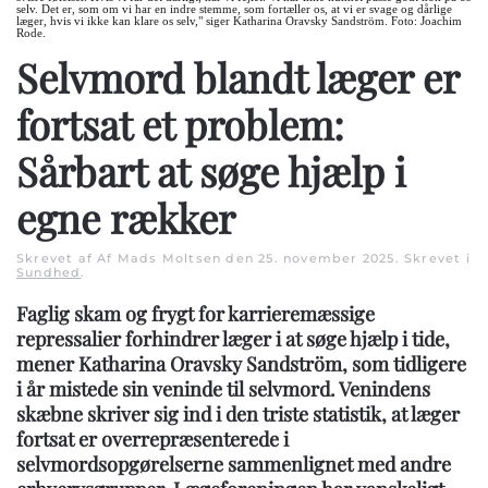
selv. Det er, som om vi har en indre stemme, som fortæller os, at vi er svage og dårlige
læger, hvis vi ikke kan klare os selv," siger Katharina Oravsky Sandström. Foto: Joachim
Rode.
Selvmord blandt læger er
fortsat et problem:
Sårbart at søge hjælp i
egne rækker
Skrevet af Af Mads Moltsen den
25. november 2025
. Skrevet i
Sundhed
.
Faglig skam og frygt for karrieremæssige
repressalier forhindrer læger i at søge hjælp i tide,
mener Katharina Oravsky Sandström, som tidligere
i år mistede sin veninde til selvmord. Venindens
skæbne skriver sig ind i den triste statistik, at læger
fortsat er overrepræsenterede i
selvmordsopgørelserne sammenlignet med andre