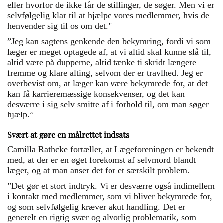
eller hvorfor de ikke får de stillinger, de søger. Men vi er
selvfølgelig klar til at hjælpe vores medlemmer, hvis de
henvender sig til os om det.”
”Jeg kan sagtens genkende den bekymring, fordi vi som
læger er meget optagede af, at vi altid skal kunne slå til,
altid være på dupperne, altid tænke ti skridt længere
fremme og klare alting, selvom der er travlhed. Jeg er
overbevist om, at læger kan være bekymrede for, at det
kan få karrieremæssige konsekvenser, og det kan
desværre i sig selv smitte af i forhold til, om man søger
hjælp.”
Svært at gøre en målrettet indsats
Camilla Rathcke fortæller, at Lægeforeningen er bekendt
med, at der er en øget forekomst af selvmord blandt
læger, og at man anser det for et særskilt problem.
”Det gør et stort indtryk. Vi er desværre også indimellem
i kontakt med medlemmer, som vi bliver bekymrede for,
og som selvfølgelig kræver akut handling. Det er
generelt en rigtig svær og alvorlig problematik, som