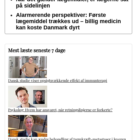
på sidelinjen
Alarmerende perspektiver: Første
lægemiddel trækkes ud – billig medicin
kan koste Danmark dyrt
Mest læste seneste 7 dage
Dansk studie viser opsigtsvækkende effekt af immunterapi
Psykolog: Hvem har ansvaret, når retningslinjerne er forkerte?
Dansk studie kan ændre behandling af tarmkræft-metastaser i leveren