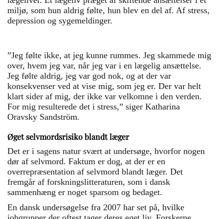
lægelivet. Et lægeliv præget af skiftende ansættelser i et
miljø, som hun aldrig følte, hun blev en del af. Af stress,
depression og sygemeldinger.
”Jeg følte ikke, at jeg kunne rummes. Jeg skammede mig
over, hvem jeg var, når jeg var i en lægelig ansættelse.
Jeg følte aldrig, jeg var god nok, og at der var
konsekvenser ved at vise mig, som jeg er. Der var helt
klart sider af mig, der ikke var velkomne i den verden.
For mig resulterede det i stress,” siger Katharina
Oravsky Sandström.
Øget selvmordsrisiko blandt læger
Det er i sagens natur svært at undersøge, hvorfor nogen
dør af selvmord. Faktum er dog, at der er en
overrepræsentation af selvmord blandt læger. Det
fremgår af forskningslitteraturen, som i dansk
sammenhæng er noget sparsom og bedaget.
En dansk undersøgelse fra 2007 har set på, hvilke
jobgrupper der oftest tager deres eget liv. Forskerne