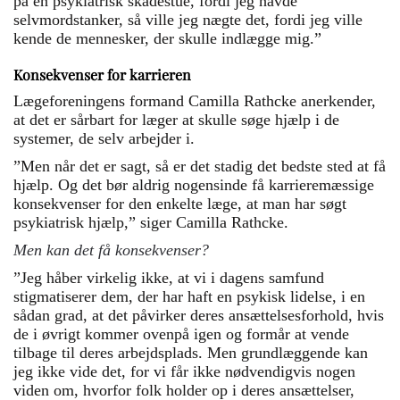
på en psykiatrisk skadestue, fordi jeg havde
selvmordstanker, så ville jeg nægte det, fordi jeg ville
kende de mennesker, der skulle indlægge mig.”
Konsekvenser for karrieren
Lægeforeningens formand Camilla Rathcke anerkender,
at det er sårbart for læger at skulle søge hjælp i de
systemer, de selv arbejder i.
”Men når det er sagt, så er det stadig det bedste sted at få
hjælp. Og det bør aldrig nogensinde få karrieremæssige
konsekvenser for den enkelte læge, at man har søgt
psykiatrisk hjælp,” siger Camilla Rathcke.
Men kan det få konsekvenser?
”Jeg håber virkelig ikke, at vi i dagens samfund
stigmatiserer dem, der har haft en psykisk lidelse, i en
sådan grad, at det påvirker deres ansættelsesforhold, hvis
de i øvrigt kommer ovenpå igen og formår at vende
tilbage til deres arbejdsplads. Men grundlæggende kan
jeg ikke vide det, for vi får ikke nødvendigvis nogen
viden om, hvorfor folk holder op i deres ansættelser,