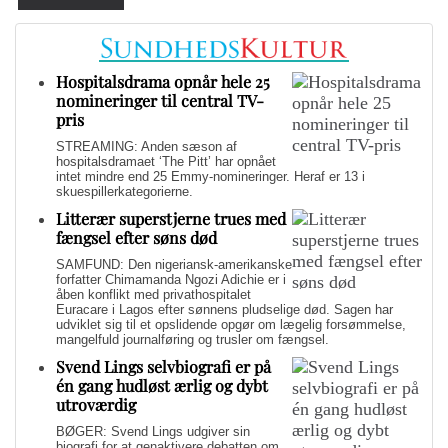
Hospitalsdrama opnår hele 25
nomineringer til central TV-
pris
STREAMING: Anden sæson af
hospitalsdramaet ‘The Pitt’ har opnået
intet mindre end 25 Emmy-nomineringer. Heraf er 13 i
skuespillerkategorierne.
Litterær superstjerne trues med
fængsel efter søns død
SAMFUND: Den nigeriansk-amerikanske
forfatter Chimamanda Ngozi Adichie er i
åben konflikt med privathospitalet
Euracare i Lagos efter sønnens pludselige død. Sagen har
udviklet sig til et opslidende opgør om lægelig forsømmelse,
mangelfuld journalføring og trusler om fængsel.
Svend Lings selvbiografi er på
én gang hudløst ærlig og dybt
utroværdig
BØGER: Svend Lings udgiver sin
biografi for at genaktivere debatten om