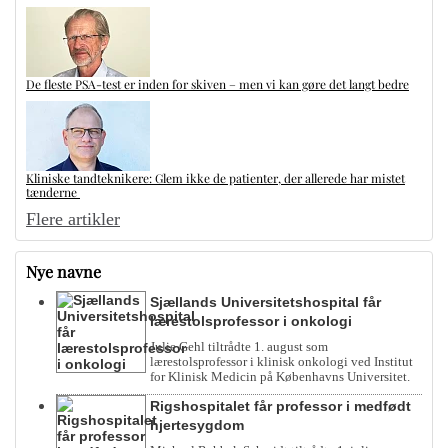
De fleste PSA-test er inden for skiven – men vi kan gøre det langt bedre
Kliniske tandteknikere: Glem ikke de patienter, der allerede har mistet
tænderne
Flere artikler
Nye navne
Sjællands Universitetshospital får
lærestolsprofessor i onkologi
Julie Gehl tiltrådte 1. august som
lærestolsprofessor i klinisk onkologi ved Institut
for Klinisk Medicin på Københavns Universitet.
Rigshospitalet får professor i medfødt
hjertesygdom