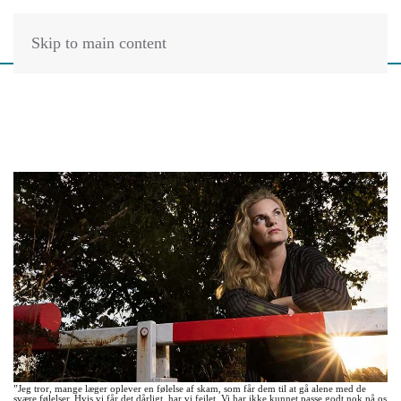
Skip to main content
”Jeg tror, mange læger oplever en følelse af skam, som får dem til at gå alene med de
svære følelser. Hvis vi får det dårligt, har vi fejlet. Vi har ikke kunnet passe godt nok på os