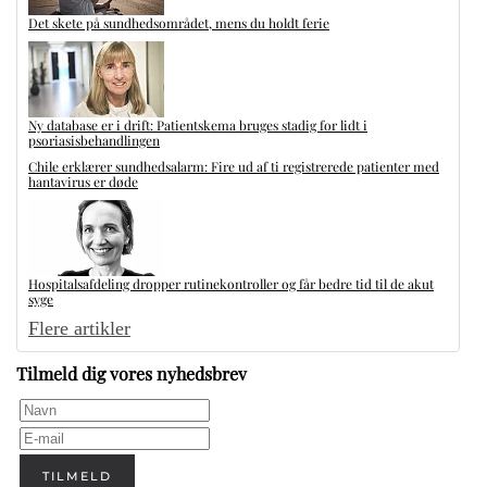
Det skete på sundhedsområdet, mens du holdt ferie
Ny database er i drift: Patientskema bruges stadig for lidt i
psoriasisbehandlingen
Chile erklærer sundhedsalarm: Fire ud af ti registrerede patienter med
hantavirus er døde
Hospitalsafdeling dropper rutinekontroller og får bedre tid til de akut
syge
Flere artikler
Tilmeld dig vores nyhedsbrev
TILMELD