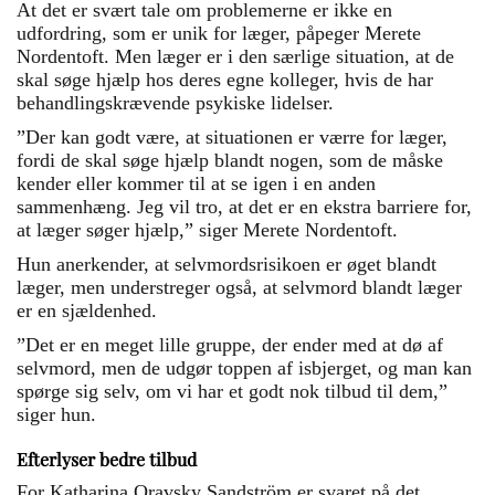
At det er svært tale om problemerne er ikke en
udfordring, som er unik for læger, påpeger Merete
Nordentoft. Men læger er i den særlige situation, at de
skal søge hjælp hos deres egne kolleger, hvis de har
behandlingskrævende psykiske lidelser.
”Der kan godt være, at situationen er værre for læger,
fordi de skal søge hjælp blandt nogen, som de måske
kender eller kommer til at se igen i en anden
sammenhæng. Jeg vil tro, at det er en ekstra barriere for,
at læger søger hjælp,” siger Merete Nordentoft.
Hun anerkender, at selvmordsrisikoen er øget blandt
læger, men understreger også, at selvmord blandt læger
er en sjældenhed.
”Det er en meget lille gruppe, der ender med at dø af
selvmord, men de udgør toppen af isbjerget, og man kan
spørge sig selv, om vi har et godt nok tilbud til dem,”
siger hun.
Efterlyser bedre tilbud
For Katharina Oravsky Sandström er svaret på det