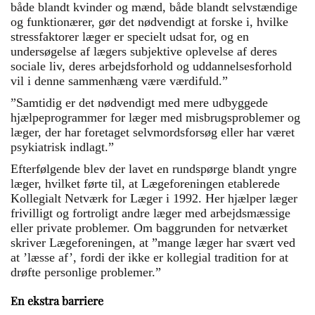
både blandt kvinder og mænd, både blandt selvstændige
og funktionærer, gør det nødvendigt at forske i, hvilke
stressfaktorer læger er specielt udsat for, og en
undersøgelse af lægers subjektive oplevelse af deres
sociale liv, deres arbejdsforhold og uddannelsesforhold
vil i denne sammenhæng være værdifuld.”
”Samtidig er det nødvendigt med mere udbyggede
hjælpeprogrammer for læger med misbrugsproblemer og
læger, der har foretaget selvmordsforsøg eller har været
psykiatrisk indlagt.”
Efterfølgende blev der lavet en rundspørge blandt yngre
læger, hvilket førte til, at Lægeforeningen etablerede
Kollegialt Netværk for Læger i 1992. Her hjælper læger
frivilligt og fortroligt andre læger med arbejdsmæssige
eller private problemer. Om baggrunden for netværket
skriver Lægeforeningen, at ”mange læger har svært ved
at ’læsse af’, fordi der ikke er kollegial tradition for at
drøfte personlige problemer.”
En ekstra barriere