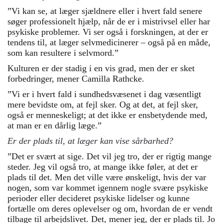
”Vi kan se, at læger sjældnere eller i hvert fald senere
søger professionelt hjælp, når de er i mistrivsel eller har
psykiske problemer. Vi ser også i forskningen, at der er
tendens til, at læger selvmedicinerer – også på en måde,
som kan resultere i selvmord.”
Kulturen er der stadig i en vis grad, men der er sket
forbedringer, mener Camilla Rathcke.
”Vi er i hvert fald i sundhedsvæsenet i dag væsentligt
mere bevidste om, at fejl sker. Og at det, at fejl sker,
også er menneskeligt; at det ikke er ensbetydende med,
at man er en dårlig læge.”
Er der plads til, at læger kan vise sårbarhed?
”Det er svært at sige. Det vil jeg tro, der er rigtig mange
steder. Jeg vil også tro, at mange ikke føler, at det er
plads til det. Men det ville være ønskeligt, hvis der var
nogen, som var kommet igennem nogle svære psykiske
perioder eller decideret psykiske lidelser og kunne
fortælle om deres oplevelser og om, hvordan de er vendt
tilbage til arbejdslivet. Det, mener jeg, der er plads til. Jo