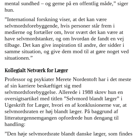
mental sundhed – og gerne på en offentlig måde,” siger
hun.
”International forskning viser, at det kan være
selvmordsforebyggende, hvis personer står frem i
medierne og fortæller om, hvor svært det kan være at
have selvmordstanker, og om hvordan de fandt en vej
tilbage. Det kan give inspiration til andre, der sidder i
samme situation, og give dem mod til at gøre noget ved
situationen.”
Kollegialt Netværk for Læger
Professor og psykiater Merete Nordentoft har i det meste
af sin karriere beskæftiget sig med
selvmordsforebyggelse. Allerede i 1988 skrev hun en
oversigtsartikel med titlen ”Selvmord blandt læger” i
Ugeskrift for Læger, hvori en af konklusionerne var, at
selvmordsraten er høj blandt læger. På baggrund af
litteraturgennemgangen opfordrede hun dengang til
handling:
”Den høje selvmordsrate blandt danske læger, som findes