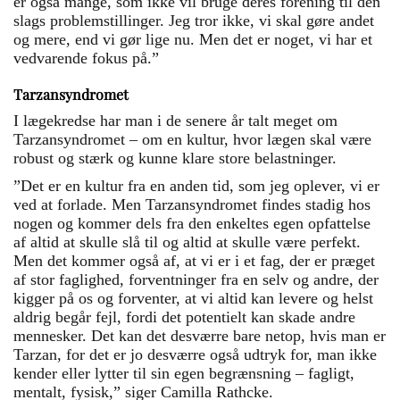
er også mange, som ikke vil bruge deres forening til den
slags problemstillinger. Jeg tror ikke, vi skal gøre andet
og mere, end vi gør lige nu. Men det er noget, vi har et
vedvarende fokus på.”
Tarzansyndromet
I lægekredse har man i de senere år talt meget om
Tarzansyndromet – om en kultur, hvor lægen skal være
robust og stærk og kunne klare store belastninger.
”Det er en kultur fra en anden tid, som jeg oplever, vi er
ved at forlade. Men Tarzan­syndromet findes stadig hos
nogen og kommer dels fra den enkeltes egen opfattelse
af altid at skulle slå til og altid at skulle være perfekt.
Men det kommer også af, at vi er i et fag, der er præget
af stor faglighed, forventninger fra en selv og andre, der
kigger på os og forventer, at vi altid kan levere og helst
aldrig begår fejl, fordi det potentielt kan skade andre
mennesker. Det kan det desværre bare netop, hvis man er
Tarzan, for det er jo desværre også udtryk for, man ikke
kender eller lytter til sin egen begrænsning – fagligt,
mentalt, fysisk,” siger Camilla Rathcke.