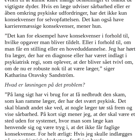
vigtigste dyder. Hvis en læge udviser sårbarhed eller er
åben omkring psykiske udfordringer, har det ikke kun
konsekvenser for selvopfattelsen. Det kan også have
karrieremæssige konsekvenser, mener hun.
”Det kan for eksempel have konsekvenser i forhold til,
hvilke opgaver man bliver tildelt. Eller i forhold til, om
man får en stilling eller en hoveduddannelse. Jeg har hørt
fra læger, der har en diagnose eller har været indlagt i
psykiatrisk regi, som oplever, at der bliver sået tvivl om,
om de nu er robuste nok til at være læger,” siger
Katharina Oravsky Sandström.
Hvad er løsningen på det problem?
”På lang sigt har vi brug for at få nedbrudt den skam,
som kan ramme læger, der har det svært psykisk. Det
skal blandt andet ske ved, at nogle læger tør stå frem og
vise sårbarhed. På kort sigt mener jeg, at der skal være et
sted uden for systemet, hvor man som læge kan
henvende sig og være tryg i, at det ikke får faglige
konsekvenser. For helt ærligt: Hvis jeg skulle indlægges