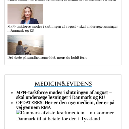
MFN-taskforce mødes i slutningen af august – skal undersøge løsninger
i Danmark og EU
Det skete på sundhedsområdet, mens du holdt ferie
MFN-taskforce mødes i slutningen af august –
skal undersøge løsninger i Danmark og EU
OPDATERES: Her er den nye medicin, der er på
vej gennem EMA