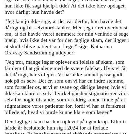
hun ikke fik søgt hjælp i tide? At det ikke blev opdaget,
hvor dårligt hun havde det?
”Jeg kan jo ikke sige, at det var derfor, hun havde det
dårligt og fik selvmordstanker. Men jeg er ret overbevist
om, at det havde været nemmere for min veninde at søge
hjælp, hvis ikke det var for den faglige skam, der ligger i
at skulle blive patient som læge,” siger Katharina
Oravsky Sandström og uddyber:
”Jeg tror, mange læger oplever en følelse af skam, som
får dem til at gå alene med de svære følelser. Hvis vi får
det dårligt, har vi fejlet. Vi har ikke kunnet passe godt
nok på os selv. Det er, som om vi har en indre stemme,
som fortæller os, at vi er svage og dårlige læger, hvis vi
ikke kan klare os selv. I virkeligheden stigmatiserer vi os
selv for nogle tilstande, som vi aldrig kunne finde på at
stigmatisere vores patienter for, fordi vi har et forskruet
billede af, hvad vi burde kunne klare som læger.”
Den faglige skam har hun oplevet på egen krop. Efter ti
hårde år besluttede hun sig i 2024 for at forlade