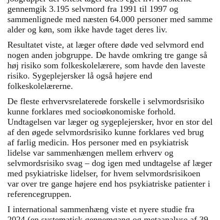
gennemgik 3.195 selvmord fra 1991 til 1997 og
sammenlignede med næsten 64.000 personer med samme
alder og køn, som ikke havde taget deres liv.
Resultatet viste, at læger oftere døde ved selvmord end
nogen anden jobgruppe. De havde omkring tre gange så
høj risiko som folkeskolelærere, som havde den laveste
risiko. Sygeplejersker lå også højere end
folkeskolelærerne.
De fleste erhvervsrelaterede forskelle i selvmordsrisiko
kunne forklares med socioøkonomiske forhold.
Undtagelsen var læger og sygeplejersker, hvor en stor del
af den øgede selvmordsrisiko kunne forklares ved brug
af farlig medicin. Hos personer med en psykiatrisk
lidelse var sammenhængen mellem erhverv og
selvmordsrisiko svag – dog igen med undtagelse af læger
med psykiatriske lidelser, for hvem selvmordsrisikoen
var over tre gange højere end hos psykiatriske patienter i
referencegruppen.
I international sammenhæng viste et nyere studie fra
2024 (en systematisk gennemgang og metaanalyse af 39