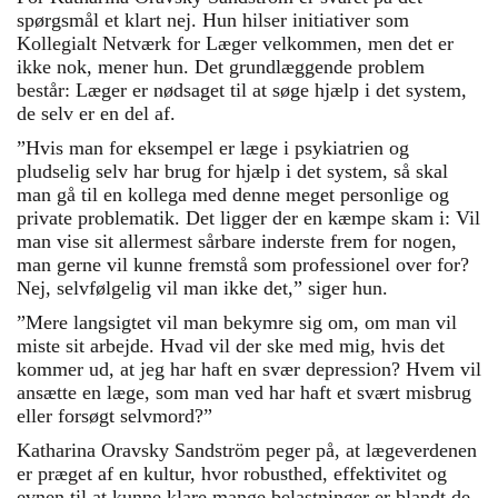
spørgsmål et klart nej. Hun hilser initiativer som
Kollegialt Netværk for Læger velkommen, men det er
ikke nok, mener hun. Det grundlæggende problem
består: Læger er nødsaget til at søge hjælp i det system,
de selv er en del af.
”Hvis man for eksempel er læge i psykiatrien og
pludselig selv har brug for hjælp i det system, så skal
man gå til en kollega med denne meget personlige og
private problematik. Det ligger der en kæmpe skam i: Vil
man vise sit allermest sårbare inderste frem for nogen,
man gerne vil kunne fremstå som professionel over for?
Nej, selvfølgelig vil man ikke det,” siger hun.
”Mere langsigtet vil man bekymre sig om, om man vil
miste sit arbejde. Hvad vil der ske med mig, hvis det
kommer ud, at jeg har haft en svær depression? Hvem vil
ansætte en læge, som man ved har haft et svært misbrug
eller forsøgt selvmord?”
Katharina Oravsky Sandström peger på, at lægeverdenen
er præget af en kultur, hvor robusthed, effektivitet og
evnen til at kunne klare mange belastninger er blandt de