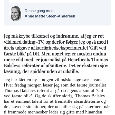
Denne gang med
Anne Mette Steen-Andersen
Jeg må krybe til korset og indrømme, at jeg er ret
vild med dating-TV, og derfor følger jeg også med i
årets udgave af kærlighedseksperimentet ’Gift ved
første blik’ på DR. Men noget jeg er næsten endnu
mere vild med, er journalist på Heartbeats Thomas
Balslevs referater af afsnittene. Det er ekstrem sjov
læsning, der spidder uden at udstille.
Jeg har fået en ny – nogen vil måske sige sær – vane.
Hver fredag morgen læser jeg som det første journalist
Thomas Balslevs referat af gårdsdagens afsnit af ’Gift
ved første blik’. Og de skuffer aldrig. Thomas Balslev
har et eminent talent for at fremstille absurditeterne og
de akavede situationer, der udspiller sig på skærmen, når
ti fremmede mennesker lader sig gifte med hinanden