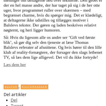
meninger om deltagerne ned over teksterne. Den gebet er
der en hel masse andre, der har taget på sig i de her otte
uger, hvor programmet ruller over skærmen – med
begrænset charme, hvis du spørger mig. Det er klædeligt,
at deltagerne ikke udstilles og tillægges motiver i
Balslevs tekster. Der gøren og laden beskrives relativt
nøgternt, og heri ligger humoren.
Så: Hvis du ligesom alle os andre ser ’Gift ved første
blik’, så gør dig selv den tjeneste at læse Thomas
Balslevs referater af afsnittene. Og hvis hører til den lille
klub af reality-fornægtere, der forsager den slags letbenet
TV, så læs dem lige alligevel. Det vil du ikke fortryde!
Læs dem her
,
KULTUR
KULTURKASSEN
Del artikler
Del
Tweet