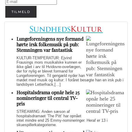
TILMELD
Lungeforeningens nye formand
hørte irsk folkemusik på pub:
Stemningen var fantastisk
KULTUR-TEMPERATUR: Ejvind
Frausings mors musikalske kunnen er
ikke gået i arv til Hvidovre-overlægen,
der for nylig er blevet formand for
Lungeforeningen. Til gengæld nyder han
mødet med musik og kultur: I foråret besøgte han en irsk pub i
landsbyen Letterfrack,[…]
Hospitalsdrama opnår hele 25
nomineringer til central TV-
pris
STREAMING: Anden sæson af
hospitalsdramaet ‘The Pitt’ har opnået
intet mindre end 25 Emmy-nomineringer. Heraf er 13 i
skuespillerkategorierne.