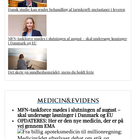
Dansk studie kan ændre behandling af tarmkræft-metastaser i leveren
MFN-taskforce mødes i slutningen af august – skal undersøge løsninger
i Danmark og EU
Det skete på sundhedsområdet, mens du holdt ferie
MFN-taskforce mødes i slutningen af august –
skal undersøge løsninger i Danmark og EU
OPDATERES: Her er den nye medicin, der er på
vej gennem EMA