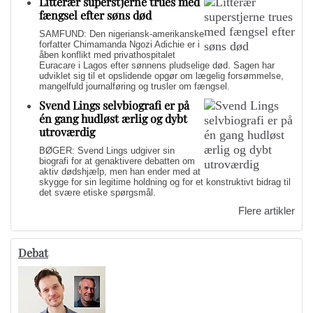
Litterær superstjerne trues med
fængsel efter søns død
SAMFUND: Den nigeriansk-amerikanske
forfatter Chimamanda Ngozi Adichie er i
åben konflikt med privathospitalet
Euracare i Lagos efter sønnens pludselige død. Sagen har
udviklet sig til et opslidende opgør om lægelig forsømmelse,
mangelfuld journalføring og trusler om fængsel.
Svend Lings selvbiografi er på
én gang hudløst ærlig og dybt
utroværdig
BØGER: Svend Lings udgiver sin
biografi for at genaktivere debatten om
aktiv dødshjælp, men han ender med at
skygge for sin legitime holdning og for et konstruktivt bidrag til
det svære etiske spørgsmål.
Flere artikler
Debat