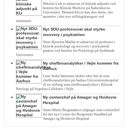
Nikolai Loft er udnævnt til klinisk adjunkt ved
Institut for Klinisk Medicin på Københavns
Universitet. Dermed bliver han den første, der
ansættes i den nye stillingskategori ved
instituttet.
Nyt SDU-professorat skal styrke
recovery i psykiatrien
Stine Bjerrum Møller er udnævnt til professor i
klinisk psykologi og recovery i psykiatrisk
praksis ved Institut for Psykologi på Syddansk
Universitet.
Ny chefbioanalytiker i Vejle kommer fra
Aarhus
Lene Sofia Sørensen skifter efter fire år som
chefbioanalytiker på Aarhus Universitetshospital
til en stilling som chefbioanalytiker i Klinisk
Patologi på Sygehus Lillebælt i Vejle.
Ny centerchef på Amager og Hvidovre
Hospital
Anne-Marie Bergstrøm er udpeget som centerchef
for det nye Center for Borgernær Sundhed på
Amager og Hvidovre Hospital.