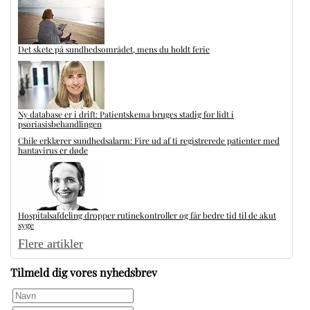
Det skete på sundhedsområdet, mens du holdt ferie
Ny database er i drift: Patientskema bruges stadig for lidt i
psoriasisbehandlingen
Chile erklærer sundhedsalarm: Fire ud af ti registrerede patienter med
hantavirus er døde
Hospitalsafdeling dropper rutinekontroller og får bedre tid til de akut
syge
Flere artikler
Tilmeld dig vores nyhedsbrev