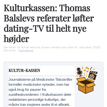
Kulturkassen: Thomas
Balslevs referater løfter
dating-TV til helt nye
højder
Skrevet af Anne Mette Steen-Andersen den
6. oktober 2025
.
Skrevet i
Sundhed
.
KULTUR-KASSEN
Journalisterne på Medicinske Tidsskrifter
formidler medicinske nyheder, men har
også brug for pauser fra
sundhedsverdenen. I Kulturkassen deler
redaktionen personlige kulturtips, der
måske kan inspirere andre til et afbræk.