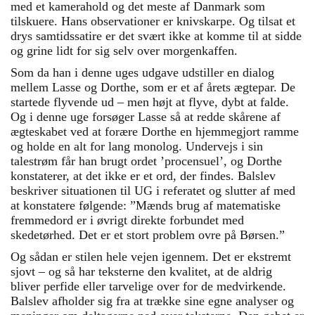
med et kamerahold og det meste af Danmark som
tilskuere. Hans observationer er knivskarpe. Og tilsat et
drys samtidssatire er det svært ikke at komme til at sidde
og grine lidt for sig selv over morgenkaffen.
Som da han i denne uges udgave udstiller en dialog
mellem Lasse og Dorthe, som er et af årets ægtepar. De
startede flyvende ud – men højt at flyve, dybt at falde.
Og i denne uge forsøger Lasse så at redde skårene af
ægteskabet ved at forære Dorthe en hjemmegjort ramme
og holde en alt for lang monolog. Undervejs i sin
talestrøm får han brugt ordet ’procensuel’, og Dorthe
konstaterer, at det ikke er et ord, der findes. Balslev
beskriver situationen til UG i referatet og slutter af med
at konstatere følgende: ”Mænds brug af matematiske
fremmedord er i øvrigt direkte forbundet med
skedetørhed. Det er et stort problem ovre på Børsen.”
Og sådan er stilen hele vejen igennem. Det er ekstremt
sjovt – og så har teksterne den kvalitet, at de aldrig
bliver perfide eller tarvelige over for de medvirkende.
Balslev afholder sig fra at trække sine egne analyser og