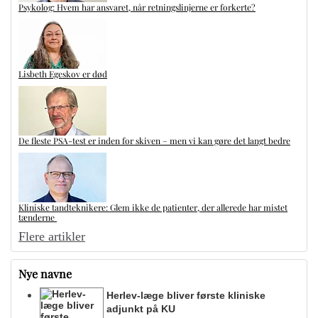
Psykolog: Hvem har ansvaret, når retningslinjerne er forkerte?
Lisbeth Egeskov er død
De fleste PSA-test er inden for skiven – men vi kan gøre det langt bedre
Kliniske tandteknikere: Glem ikke de patienter, der allerede har mistet
tænderne
Flere artikler
Nye navne
Herlev-læge bliver første kliniske
adjunkt på KU